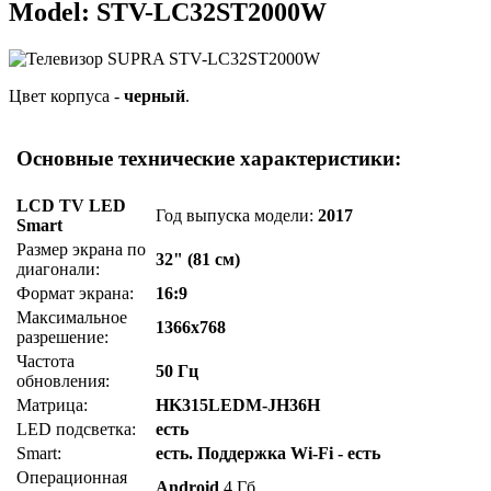
Model: STV-LC32ST2000W
Цвет корпуса -
черный
.
Основные технические характеристики:
LCD TV LED
Год выпуска модели:
2017
Smart
Размер экрана по
32" (81 см)
диагонали:
Формат экрана:
16:9
Максимальное
1366x768
разрешение:
Частота
50 Гц
обновления:
Матрица:
HK315LEDM-JH36H
LED подсветка:
есть
Smart:
есть. Поддержка Wi-Fi - есть
Операционная
Android
4 Гб