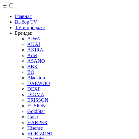
☰
Главная
Выбор TV
TV в продаже
Бренды:
AIWA
AKAI
AKIRA
Artel
ASANO
BBK
BQ
Blackton
DAEWOO
DEXP
DIGMA
ERISSON
FUSION
GoldStar
Haier
HARPER
Hisense
HORIZONT