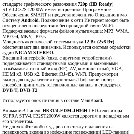
стандарте графического разложения
720p
(
HD Ready
).
STV-LC32ST2000W имеет встроенное Программное
Обеспечение SMART и предустановленную Операционную
Систему
Android
. Подключение к сети Интернет может быть
осуществлено посредством беспроводной связи Wi-Fi.
Поддерживаемые форматы файлов мультимедиа: MP3, WMA,
MPEG4, MKV, JPEG.
Мощность акустической системы звука
12 Вт (2х6 Вт)
обеспечивают два динамика. Используется система обработки
аудио
NICAM STEREO
.
Внешний интерфейс (связь с другими устройствами)
поддерживается стандартными входными и выходными
разъёмами: антенный вход (RF), AV, компонентный, VGA,
HDMI x3, USB x2, Ethernet (RJ-45), Wi-Fi. Предусмотрен
выход для подключения наушников. Цифровой тюнер
способен принимать телевизионные каналы в стандартах
DVB-T, DVB-T2
.
Используется блок питания в составе MainBoard.
Внимание! Панель
HK315LEDM-JH36H
LED-телевизора
SUPRA STV-LC32ST2000W является дорогим и ненадёжным
его элементом.
Не допускайте любых ударов по стеклу и давления на
поверхность экрана во избежание повреждений LED-панели!