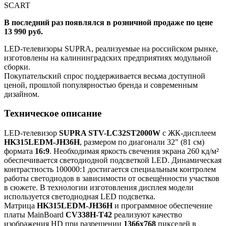
SCART
В последний раз появлялся в розничной продаже по цене
13 990 руб.
LED-телевизоры SUPRA, реализуемые на российском рынке,
изготовлены на калининградских предприятиях модульной
сборки.
Покупательский спрос поддерживается весьма доступной
ценой, прошлой популярностью бренда и современным
дизайном.
Техническое описание
LED-телевизор
SUPRA STV-LC32ST2000W
с ЖК-дисплеем
HK315LEDM-JH36H
, размером по диагонали 32" (81 см)
формата
16:9
. Необходимая яркость свечения экрана 260 кд/м²
обеспечивается светодиодной подсветкой LED. Динамическая
контрастность 100000:1 достигается специальным контролем
работы светодиодов в зависимости от освещённости участков
в сюжете. В технологии изготовления дисплея модели
используется светодиодная LED подсветка.
Матрица
HK315LEDM-JH36H
и программное обеспечение
платы MainBoard
CV338H-T42
реализуют качество
изображения HD при разрешении
1366x768
пикселей в