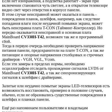
Если нет изображения, а подсветка работает - экран при
включении становится чуть светлее, а в открытом телевизоре
видно свет через отверстия в корпусе панели.
В этом случае неисправной может оказаться и панель -
повреждения планок, шлейфов, например, как следствие
попадания влаги после неудачной помывки экрана, может
быть неисправна плата T-CON (Тайминг-Контроллер). Но
нередко оказывается неисправной и основная плата
MainBoard
CV338H-T42
, возможен так же и программный
сбой.
Тогда в первую очередь необходимо проверить напряжение
питания панели, предохранители на плате T-CON, а так же
питающие и опорные напряжения столбцовых и строчных
драйверов - VGH, VGL, Vcom.
Если эти замеры в пределах нормы, необходимо
осциллографом отследить прохождение сигналов LVDS от
MainBoard
CV338H-T42
, а так же синхронизирующих
сигналов к шлейфам с драйверами.
Залитые или неудачно помытые экраны LED-телевизоров есть
возможность восстановить, примерно в половине случаев,
обычно, если не образовались существенные повреждения в
шлейфах и планках панели.
Ещё раз напоминаем пользователям и владельцам