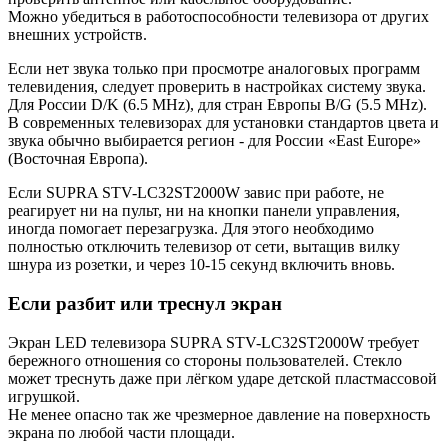
Можно убедиться в работоспособности телевизора от других
внешних устройств.
Если нет звука только при просмотре аналоговых программ
телевидения, следует проверить в настройках систему звука.
Для России D/K (6.5 MHz), для стран Европы B/G (5.5 MHz).
В современных телевизорах для установки стандартов цвета и
звука обычно выбирается регион - для России «East Europe»
(Восточная Европа).
Если SUPRA STV-LC32ST2000W завис при работе, не
реагирует ни на пульт, ни на кнопки панели управления,
иногда помогает перезагрузка. Для этого необходимо
полностью отключить телевизор от сети, вытащив вилку
шнура из розетки, и через 10-15 секунд включить вновь.
Если разбит или треснул экран
Экран LED телевизора SUPRA STV-LC32ST2000W требует
бережного отношения со стороны пользователей. Стекло
может треснуть даже при лёгком ударе детской пластмассовой
игрушкой.
Не менее опасно так же чрезмерное давление на поверхность
экрана по любой части площади.