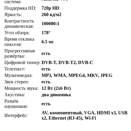
система:
Поддержка HD:
720p HD
Яркость:
260 кд/м2
Контрастность
100000:1
динамическая:
Угол обзора:
178°
Время отклика
6.5 мс
пикселя:
Прогрессивная
есть
развёртка:
Цифровой тюнер:
DVB-T, DVB-T2, DVB-C
Телетекст:
есть
Мультимедиа:
MP3, WMA, MPEG4, MKV, JPEG
Звук стерео:
есть
Мощность звука:
12 Вт (2х6 Вт)
Акустика:
два динамика
Разъём
есть
наушников:
AV, компонентный, VGA, HDMI x3, USB
Интерфейс:
x2, Ethernet (RJ-45), Wi-Fi