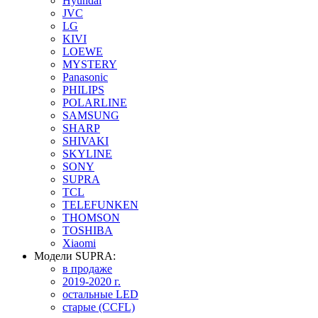
Hyundai
JVC
LG
KIVI
LOEWE
MYSTERY
Panasonic
PHILIPS
POLARLINE
SAMSUNG
SHARP
SHIVAKI
SKYLINE
SONY
SUPRA
TCL
TELEFUNKEN
THOMSON
TOSHIBA
Xiaomi
Модели SUPRA:
в продаже
2019-2020 г.
остальные LED
старые (CCFL)