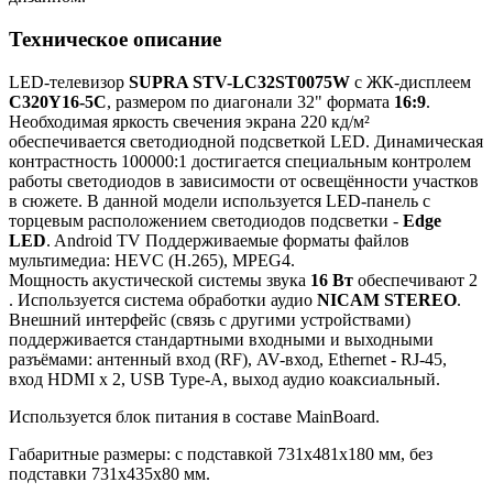
Техническое описание
LED-телевизор
SUPRA STV-LC32ST0075W
с ЖК-дисплеем
C320Y16-5C
, размером по диагонали 32" формата
16:9
.
Необходимая яркость свечения экрана 220 кд/м²
обеспечивается светодиодной подсветкой LED. Динамическая
контрастность 100000:1 достигается специальным контролем
работы светодиодов в зависимости от освещённости участков
в сюжете. В данной модели используется LED-панель с
торцевым расположением светодиодов подсветки -
Edge
LED
. Android TV Поддерживаемые форматы файлов
мультимедиа: HEVC (H.265), MPEG4.
Мощность акустической системы звука
16 Вт
обеспечивают 2
. Используется система обработки аудио
NICAM STEREO
.
Внешний интерфейс (связь с другими устройствами)
поддерживается стандартными входными и выходными
разъёмами: антенный вход (RF), AV-вход, Ethernet - RJ-45,
вход HDMI x 2, USB Type-A, выход аудио коаксиальный.
Используется блок питания в составе MainBoard.
Габаритные размеры: с подставкой 731x481x180 мм, без
подставки 731x435x80 мм.