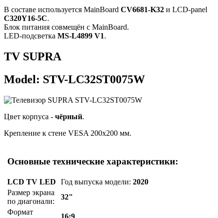
В составе используется MainBoard
CV6681-K32
и LCD-panel
C320Y16-5C
.
Блок питания совмещён с MainBoard.
LED-подсветка
MS-L4899 V1
.
TV SUPRA
Model: STV-LC32ST0075W
Цвет корпуса -
чёрный
.
Крепление к стене VESA 200x200 мм.
Основные технические характеристики:
LCD TV LED
Год выпуска модели:
2020
Размер экрана
32"
по диагонали:
Формат
16:9