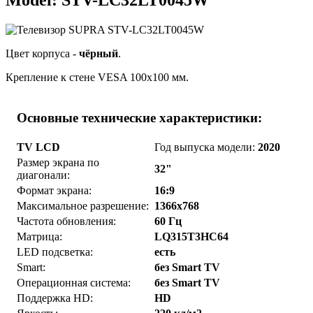
Model: STV-LC32LT0045W
Цвет корпуса -
чёрный
.
Крепление к стене VESA 100x100 мм.
Основные технические характеристики:
TV LCD
Год выпуска модели:
2020
Размер экрана по
32"
диагонали:
Формат экрана:
16:9
Максимальное разрешение:
1366x768
Частота обновления:
60 Гц
Матрица:
LQ315T3HC64
LED подсветка:
есть
Smart:
без Smart TV
Операционная система:
без Smart TV
Поддержка HD:
HD