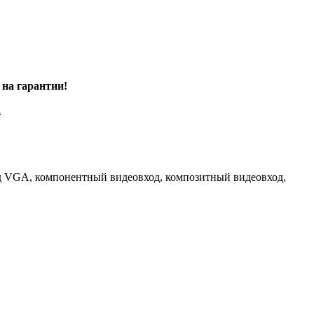
 на гарантии!
.
ход VGA, компонентный видеовход, композитный видеовход,