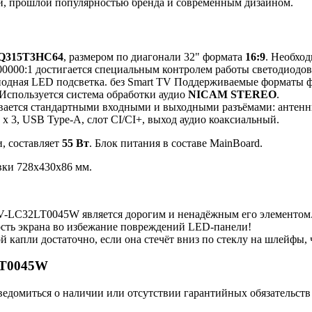
й, прошлой популярностью бренда и современным дизайном.
Q315T3HC64
, размером по диагонали 32" формата
16:9
. Необход
0000:1 достигается специальным контролем работы светодиодов 
диодная LED подсветка. без Smart TV Поддерживаемые форматы
 Используется система обработки аудио
NICAM STEREO
.
вается стандартными входными и выходными разъёмами: антенны
 3, USB Type-A, слот CI/CI+, выход аудио коаксиальный.
, составляет
55 Вт
. Блок питания в составе MainBoard.
вки 728x430x86 мм.
-LC32LT0045W является дорогим и ненадёжным его элементом
ость экрана во избежание повреждений LED-панели!
й капли достаточно, если она стечёт вниз по стеклу на шлейфы
LT0045W
ведомиться о наличии или отсутствии гарантийных обязательств