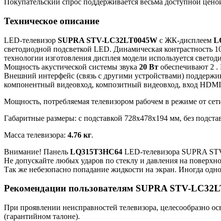
Покупательский спрос поддерживается весьма доступной цено
Техническое описание
LED-телевизор
SUPRA STV-LC32LT0045W
с ЖК-дисплеем
L
светодиодной подсветкой LED. Динамическая контрастность 10
технологии изготовления дисплея модели используется свето
Мощность акустической системы звука
20 Вт
обеспечивают 2 .
Внешний интерфейс (связь с другими устройствами) поддержи
компонентный видеовход, композитный видеовход, вход HDMI x
Мощность, потребляемая телевизором рабочем в режиме от сети
Габаритные размеры: с подставкой 728x478x194 мм, без подста
Масса телевизора:
4.76 кг
.
Внимание! Панель
LQ315T3HC64
LED-телевизора SUPRA STV
Не допускайте любых ударов по стеклу и давления на поверхн
Так же небезопасно попадание жидкости на экран. Иногда одно
Рекомендации пользователям SUPRA STV-LC32
При проявлении неисправностей телевизора, целесообразно ос
(гарантийном талоне).