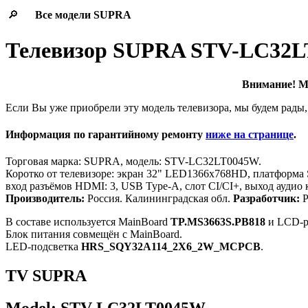
🔎
Все модели
SUPRA
Телевизор SUPRA STV-LC32
Внимание! Мо
Если Вы уже приобрели эту модель телевизора, мы будем рады,
Информация по гарантийному ремонту
ниже на странице
.
Торговая марка: SUPRA, модель: STV-LC32LT0045W.
Коротко от телевизоре: экран 32" LED1366x768HD, платформа 
вход разъёмов HDMI: 3, USB Type-A, слот CI/CI+, выход аудио
Производитель:
Россия. Калининградская обл.
Разработчик:
Р
В составе используется MainBoard
TP.MS3663S.PB818
и LCD-p
Блок питания совмещён с MainBoard.
LED-подсветка
HRS_SQY32A114_2X6_2W_MCPCB
.
TV SUPRA