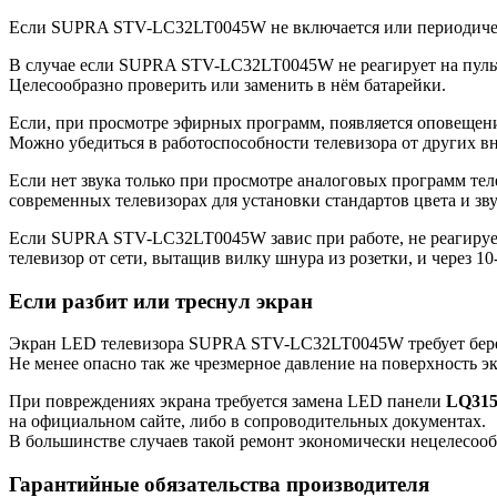
Если SUPRA STV-LC32LT0045W не включается или периодически
В случае если SUPRA STV-LC32LT0045W не реагирует на пульт, 
Целесообразно проверить или заменить в нём батарейки.
Если, при просмотре эфирных программ, появляется оповещение
Можно убедиться в работоспособности телевизора от других в
Если нет звука только при просмотре аналоговых программ теле
современных телевизорах для установки стандартов цвета и зву
Если SUPRA STV-LC32LT0045W завис при работе, не реагирует 
телевизор от сети, вытащив вилку шнура из розетки, и через 10
Если разбит или треснул экран
Экран LED телевизора SUPRA STV-LC32LT0045W требует бережн
Не менее опасно так же чрезмерное давление на поверхность э
При повреждениях экрана требуется замена LED панели
LQ31
на официальном сайте, либо в сопроводительных документах.
В большинстве случаев такой ремонт экономически нецелесооб
Гарантийные обязательства производителя