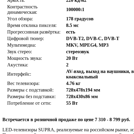
Яркость:
220 кд/м2
Контрастность
100000:1
динамическая:
Угол обзора:
178 градусов
Время отклика пикселя:
8.5 мс
Прогрессивная развёртка:
есть
Цифровой тюнер:
DVB-T2, DVB-C, DVB-T
Мультимедиа:
MKV, MPEG4, MP3
Звук стерео:
стереозвук
Мощность звука:
20 Вт
Акустика:
2
AV-вход, выход на наушники, 
Интерфейс:
коаксиальный
Вес телевизора:
4.76 кг
Размеры с подставкой:
728x478x194 мм
Размеры без подставки:
728x430x86 мм
Потребление от сети:
55 Вт
Встречается в розничной продаже по цене 7 310 - 8 799 руб.
LED-телевизоры SUPRA, реализуемые на российском рынке, из