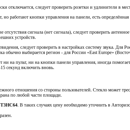
 отключается, следует проверить розетки и удлинители в мест
но работают кнопки управления на панели, есть определённая ве
 отсутствия сигнала (нет сигнала), следует проверить антенное
нешних устройств.
видения, следует проверить в настройках систему звука. Для Ро
ка обычно выбирается регион - для России «East Europe» (Восто
ни на пульт, ни на кнопки панели управления, иногда помогает
-15 секунд включить вновь.
ого отношения со стороны пользователей. Стекло может тресн
крана по любой части площади.
5T3HC64
. В таких случаях цену необходимо уточнить в Автор
разен.