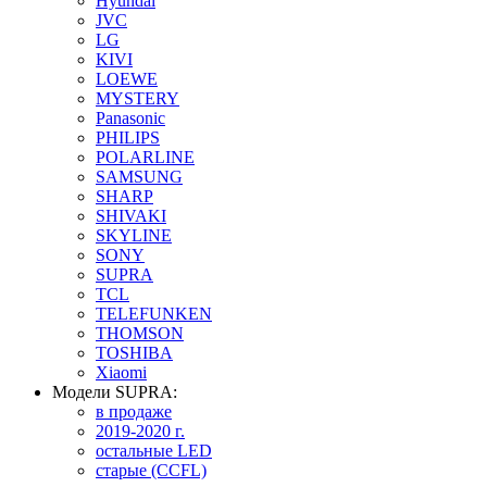
Hyundai
JVC
LG
KIVI
LOEWE
MYSTERY
Panasonic
PHILIPS
POLARLINE
SAMSUNG
SHARP
SHIVAKI
SKYLINE
SONY
SUPRA
TCL
TELEFUNKEN
THOMSON
TOSHIBA
Xiaomi
Модели SUPRA:
в продаже
2019-2020 г.
остальные LED
старые (CCFL)