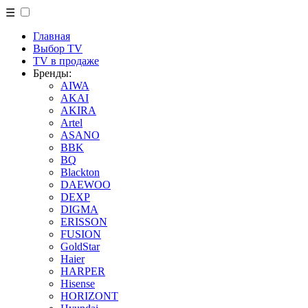
☰
Главная
Выбор TV
TV в продаже
Бренды:
AIWA
AKAI
AKIRA
Artel
ASANO
BBK
BQ
Blackton
DAEWOO
DEXP
DIGMA
ERISSON
FUSION
GoldStar
Haier
HARPER
Hisense
HORIZONT