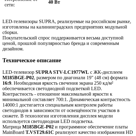
40 Вт
сети:
LED-телевизоры SUPRA, реализуемые на российском рынке,
изготовлены на калининградских предприятиях модульной
сборки.
Покупательский спрос поддерживается весьма доступной
ценой, прошлой популярностью бренда и современным
дизайном.
Техническое описание
LED-телевизор
SUPRA STV-LC1977WL
с ЖК-дисплеем
M185BGE-P02
, размером по диагонали 19" (48 см) формата
16:9
. Необходимая яркость свечения экрана 250 кд/м²
обеспечивается светодиодной подсветкой LED.
Контрастность - отношение максимальной яркости к
минимальной составляет 700:1. Динамическая контрастность
14000:1 достигается специальным контролем работы
светодиодов в зависимости от освещённости участков в
сюжете. В технологии изготовления дисплея модели
используется светодиодная LED подсветка.
Матрица
M185BGE-P02
и программное обеспечение платы
MainBoard
T.VST29.61C
реализуют качество изображения HD