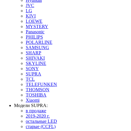
Hyundai
JVC
LG
KIVI
LOEWE
MYSTERY
Panasonic
PHILIPS
POLARLINE
SAMSUNG
SHARP
SHIVAKI
SKYLINE
SONY
SUPRA
TCL
TELEFUNKEN
THOMSON
TOSHIBA
Xiaomi
Модели SUPRA:
в продаже
2019-2020 г.
остальные LED
старые (CCFL)