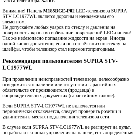
Масса телевизора:
3.5 кг
.
Внимание! Панель
M185BGE-P02
LED-телевизора SUPRA
STV-LC1977WL является дорогим и ненадёжным его
элементом.
Не допускайте любых ударов по стеклу и давления на
поверхность экрана во избежание повреждений LED-панели!
Так же небезопасно попадание жидкости на экран. Иногда
одной капли достаточно, если она стечёт вниз по стеклу на
шлейфы, чтобы телевизор стал неремонтопригодным.
Рекомендации пользователям SUPRA STV-
LC1977WL
При проявлении неисправностей телевизора, целесообразно
осведомиться о наличии или отсутствии гарантийных
обязательств от производителя (продавца) в
сопроводительных документах (гарантийном талоне).
Если SUPRA STV-LC1977WL не включается или
периодически отключается, следует проверить розетки и
удлинители в местах подключения телевизора сети.
В случае если SUPRA STV-LC1977WL не реагирует на пульт,
но работают кнопки управления на панели, есть определённая