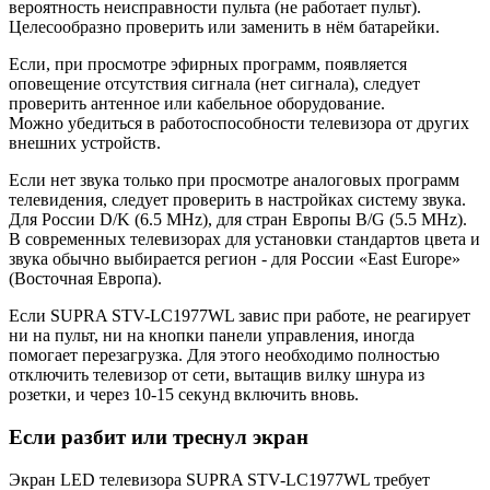
вероятность неисправности пульта (не работает пульт).
Целесообразно проверить или заменить в нём батарейки.
Если, при просмотре эфирных программ, появляется
оповещение отсутствия сигнала (нет сигнала), следует
проверить антенное или кабельное оборудование.
Можно убедиться в работоспособности телевизора от других
внешних устройств.
Если нет звука только при просмотре аналоговых программ
телевидения, следует проверить в настройках систему звука.
Для России D/K (6.5 MHz), для стран Европы B/G (5.5 MHz).
В современных телевизорах для установки стандартов цвета и
звука обычно выбирается регион - для России «East Europe»
(Восточная Европа).
Если SUPRA STV-LC1977WL завис при работе, не реагирует
ни на пульт, ни на кнопки панели управления, иногда
помогает перезагрузка. Для этого необходимо полностью
отключить телевизор от сети, вытащив вилку шнура из
розетки, и через 10-15 секунд включить вновь.
Если разбит или треснул экран
Экран LED телевизора SUPRA STV-LC1977WL требует