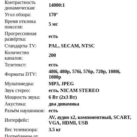
Контрастность
14000:1
динамическая:
Угол обзора:
170°
Время отклика
5 мс
пикселя:
Прогрессивная
есть
развёртка:
Стандарты TV:
PAL, SECAM, NTSC
Количество
200
каналов:
Телетекст:
есть
480i, 480p, 576i, 576p, 720p, 1080i,
Форматы DTV:
1080p
Мультимедиа:
MP3, JPEG
Звук стерео:
есть. NICAM STEREO
Мощность звука:
6 Вт (2х3 Вт)
Акустика:
два динамика
Разъём наушников:
есть
AV, аудио x2, компонентный, SCART,
Интерфейс:
VGA, HDMI, USB
Вес телевизора:
3.5 кг
Потребление от