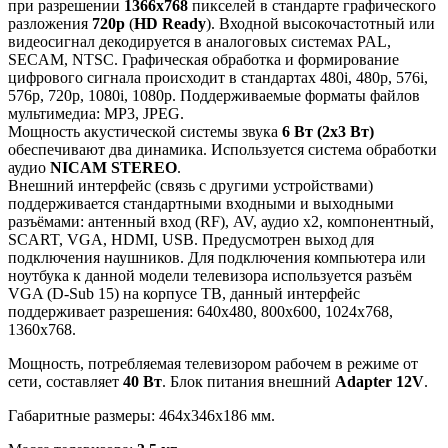
при разрешении
1366x768
пикселей в стандарте графического
разложения
720p
(
HD Ready
). Входной высокочастотный или
видеосигнал декодируется в аналоговых системах PAL,
SECAM, NTSC. Графическая обработка и формирование
цифрового сигнала происходит в стандартах 480i, 480p, 576i,
576p, 720p, 1080i, 1080p. Поддерживаемые форматы файлов
мультимедиа: MP3, JPEG.
Мощность акустической системы звука
6 Вт (2х3 Вт)
обеспечивают два динамика. Используется система обработки
аудио
NICAM STEREO
.
Внешний интерфейс (связь с другими устройствами)
поддерживается стандартными входными и выходными
разъёмами: антенный вход (RF), AV, аудио x2, компонентный,
SCART, VGA, HDMI, USB. Предусмотрен выход для
подключения наушников. Для подключения компьютера или
ноутбука к данной модели телевизора используется разъём
VGA (D-Sub 15) на корпусе ТВ, данный интерфейс
поддерживает разрешения: 640x480, 800x600, 1024x768,
1360x768.
Мощность, потребляемая телевизором рабочем в режиме от
сети, составляет
40 Вт
. Блок питания внешний
Adapter 12V
.
Габаритные размеры: 464x346x186 мм.