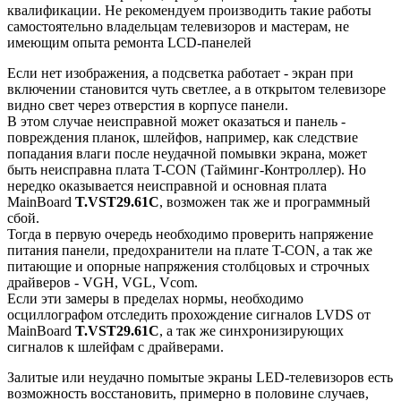
квалификации. Не рекомендуем производить такие работы
самостоятельно владельцам телевизоров и мастерам, не
имеющим опыта ремонта LCD-панелей
Если нет изображения, а подсветка работает - экран при
включении становится чуть светлее, а в открытом телевизоре
видно свет через отверстия в корпусе панели.
В этом случае неисправной может оказаться и панель -
повреждения планок, шлейфов, например, как следствие
попадания влаги после неудачной помывки экрана, может
быть неисправна плата T-CON (Тайминг-Контроллер). Но
нередко оказывается неисправной и основная плата
MainBoard
T.VST29.61C
, возможен так же и программный
сбой.
Тогда в первую очередь необходимо проверить напряжение
питания панели, предохранители на плате T-CON, а так же
питающие и опорные напряжения столбцовых и строчных
драйверов - VGH, VGL, Vcom.
Если эти замеры в пределах нормы, необходимо
осциллографом отследить прохождение сигналов LVDS от
MainBoard
T.VST29.61C
, а так же синхронизирующих
сигналов к шлейфам с драйверами.
Залитые или неудачно помытые экраны LED-телевизоров есть
возможность восстановить, примерно в половине случаев,