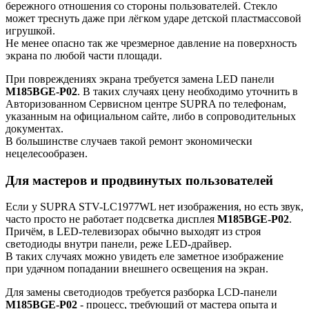
бережного отношения со стороны пользователей. Стекло
может треснуть даже при лёгком ударе детской пластмассовой
игрушкой.
Не менее опасно так же чрезмерное давление на поверхность
экрана по любой части площади.
При повреждениях экрана требуется замена LED панели
M185BGE-P02
. В таких случаях цену необходимо уточнить в
Авторизованном Сервисном центре SUPRA по телефонам,
указанным на официальном сайте, либо в сопроводительных
документах.
В большинстве случаев такой ремонт экономически
нецелесообразен.
Для мастеров и продвинутых пользователей
Если у SUPRA STV-LC1977WL нет изображения, но есть звук,
часто просто не работает подсветка дисплея
M185BGE-P02
.
Причём, в LED-телевизорах обычно выходят из строя
светодиоды внутри панели, реже LED-драйвер.
В таких случаях можно увидеть еле заметное изображение
при удачном попадании внешнего освещения на экран.
Для замены светодиодов требуется разборка LCD-панели
M185BGE-P02
- процесс, требующий от мастера опыта и