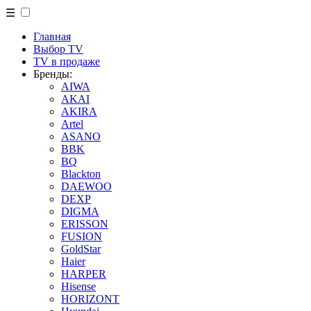
☰
Главная
Выбор TV
TV в продаже
Бренды:
AIWA
AKAI
AKIRA
Artel
ASANO
BBK
BQ
Blackton
DAEWOO
DEXP
DIGMA
ERISSON
FUSION
GoldStar
Haier
HARPER
Hisense
HORIZONT