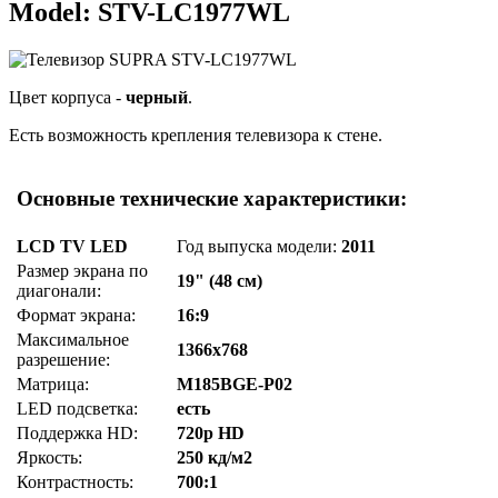
Model: STV-LC1977WL
Цвет корпуса -
черный
.
Есть возможность крепления телевизора к стене.
Основные технические характеристики:
LCD TV LED
Год выпуска модели:
2011
Размер экрана по
19" (48 см)
диагонали:
Формат экрана:
16:9
Максимальное
1366x768
разрешение:
Матрица:
M185BGE-P02
LED подсветка:
есть
Поддержка HD:
720p HD
Яркость:
250 кд/м2
Контрастность:
700:1