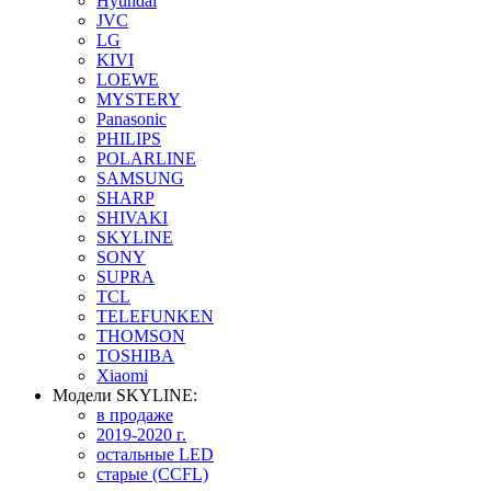
Hyundai
JVC
LG
KIVI
LOEWE
MYSTERY
Panasonic
PHILIPS
POLARLINE
SAMSUNG
SHARP
SHIVAKI
SKYLINE
SONY
SUPRA
TCL
TELEFUNKEN
THOMSON
TOSHIBA
Xiaomi
Модели SKYLINE:
в продаже
2019-2020 г.
остальные LED
старые (CCFL)