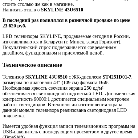
стоить столько же как в магазине.
Написать отзыв о
SKYLINE 43U6510
В последний раз появлялся в розничной продаже по цене
23 620 руб.
LED-телевизоры SKYLINE, продаваемые сегодня в России,
изготавливаются в Беларуси (г. Минск, завод Горизонт).
Покупательский спрос поддерживается современным
дизайном, функционалом и приемлемой ценой.
Техническое описание
Телевизор
SKYLINE 43U6510
с ЖК-дисплеем
ST4251D01-7
,
размером по диагонали 43" (109 см) формата
16:9
.
Необходимая яркость свечения экрана 250 кд/м²
обеспечивается светодиодной подсветкой LED. Динамическая
контрастность 90000:1 достигается специальным контролем
работы светодиодов. В технологии изготовления экрана
данной модели телевизора реализована светодиодная LED
подсветка.
Имеется удобная функция записи телевизионных программ на
USB-накопитель с последующим просмотром в другое время
(TimeShift).