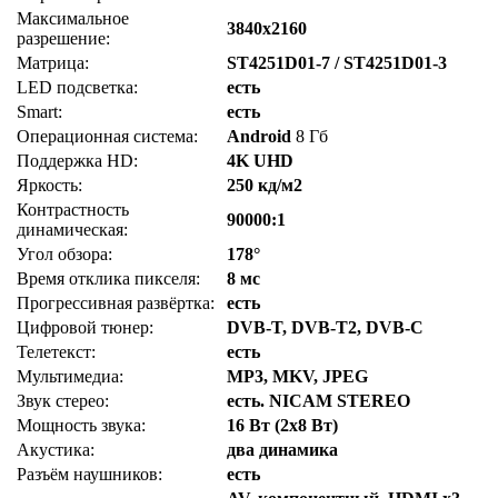
Максимальное
3840x2160
разрешение:
Матрица:
ST4251D01-7 / ST4251D01-3
LED подсветка:
есть
Smart:
есть
Операционная система:
Android
8 Гб
Поддержка HD:
4K UHD
Яркость:
250 кд/м2
Контрастность
90000:1
динамическая:
Угол обзора:
178°
Время отклика пикселя:
8 мс
Прогрессивная развёртка:
есть
Цифровой тюнер:
DVB-T, DVB-T2, DVB-C
Телетекст:
есть
Мультимедиа:
MP3, MKV, JPEG
Звук стерео:
есть. NICAM STEREO
Мощность звука:
16 Вт (2x8 Вт)
Акустика:
два динамика
Разъём наушников:
есть