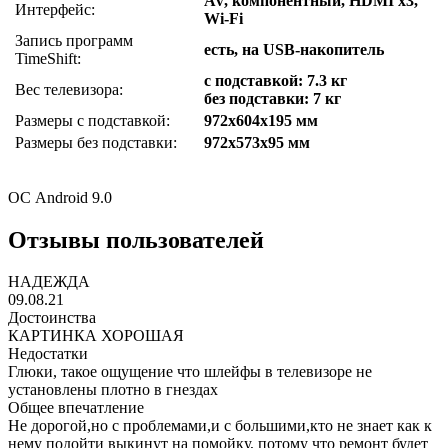
AV, компонентный, HDMI x3,
Интерфейс:
Wi-Fi
Запись программ
есть, на USB-накопитель
TimeShift:
с подставкой: 7.3 кг
Вес телевизора:
без подставки: 7 кг
Размеры с подставкой:
972x604x195 мм
Размеры без подставки:
972x573x95 мм
ОС Android 9.0
Отзывы пользователей
НАДЕЖДА
09.08.21
Достоинства
КАРТИНКА ХОРОШАЯ
Недостатки
Глюки, такое ощущение что шлейфы в телевизоре не
установлены плотно в гнездах
Общее впечатление
Не дорогой,но с проблемами,и с большими,кто не знает как к
нему подойти выкинут на помойку, потому что ремонт будет