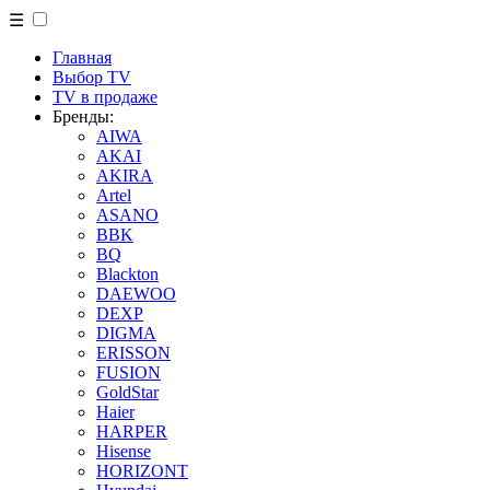
☰
Главная
Выбор TV
TV в продаже
Бренды:
AIWA
AKAI
AKIRA
Artel
ASANO
BBK
BQ
Blackton
DAEWOO
DEXP
DIGMA
ERISSON
FUSION
GoldStar
Haier
HARPER
Hisense
HORIZONT