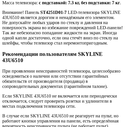
Масса телевизора:
с подставкой: 7.3 кг, без подставки: 7 кг
.
Внимание! Панель
ST4251D01-7
LED-телевизора SKYLINE
43U6510 является дорогим и ненадёжным его элементом.
Не допускайте любых ударов по стеклу и давления на
поверхность экрана во избежание повреждений LED-панели!
Так же небезопасно попадание жидкости на экран. Иногда
одной капли достаточно, если она стечёт вниз по стеклу на
шлейфы, чтобы телевизор стал неремонтопригодным.
Рекомендации пользователям SKYLINE
43U6510
При проявлении неисправностей телевизора, целесообразно
осведомиться о наличии или отсутствии гарантийных
обязательств от производителя (продавца) в
сопроводительных документах (гарантийном талоне).
Если SKYLINE 43U6510 не включается или периодически
отключается, следует проверить розетки и удлинители в
местах подключения телевизора сети.
В случае если SKYLINE 43U6510 не реагирует на пульт, но
работают кнопки управления на панели, есть определённая
вероятность неисправности пульта (не работает пульт).