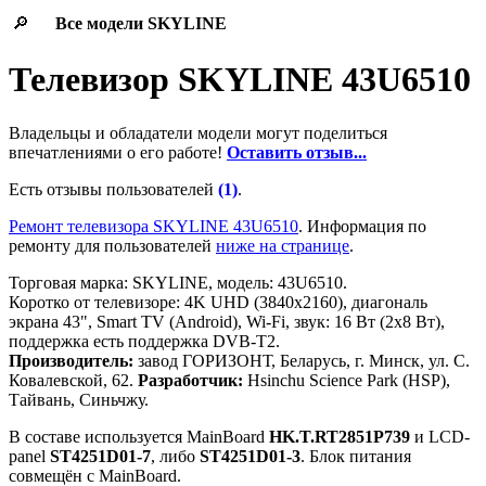
🔎
Все модели
SKYLINE
Телевизор SKYLINE 43U6510
Владельцы и обладатели модели могут поделиться
впечатлениями о его работе!
Оставить отзыв...
Есть отзывы пользователей
(1)
.
Ремонт телевизора SKYLINE 43U6510
. Информация по
ремонту для пользователей
ниже на странице
.
Торговая марка: SKYLINE, модель: 43U6510.
Коротко от телевизоре: 4K UHD (3840x2160), диагональ
экрана 43", Smart TV (Android), Wi-Fi, звук: 16 Вт (2x8 Вт),
поддержка есть поддержка DVB-T2.
Производитель:
завод ГОРИЗОНТ, Беларусь, г. Минск, ул. С.
Ковалевской, 62.
Разработчик:
Hsinchu Science Park (HSP),
Тайвань, Синьчжу.
В составе используется MainBoard
HK.T.RT2851P739
и LCD-
panel
ST4251D01-7
, либо
ST4251D01-3
. Блок питания
совмещён с MainBoard.