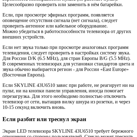
Целесообразно проверить или заменить в нём батарейки.
Если, при просмотре эфирных программ, появляется
оповещение отсутствия сигнала (нет сигнала), следует
проверить антенное или кабельное оборудование.
Можно убедиться в работоспособности телевизора от других
внешних устройств.
Если нет звука только при просмотре аналоговых программ
телевидения, следует проверить в настройках систему звука.
Для России D/K (6.5 MHz), для стран Европы B/G (5.5 MHz).
В современных телевизорах для установки стандартов цвета и
звука обычно выбирается регион - для России «East Europe»
(Восточная Европа).
Если SKYLINE 43U6510 завис при работе, не реагирует ни на
пульт, ни на кнопки панели управления, иногда помогает
перезагрузка. Для этого необходимо полностью отключить
телевизор от сети, вытащив вилку шнура из розетки, и через
10-15 секунд включить вновь.
Если разбит или треснул экран
Экран LED телевизора SKYLINE 43U6510 требует бережного
отношения со стороны пользователей. Стекло может треснуть