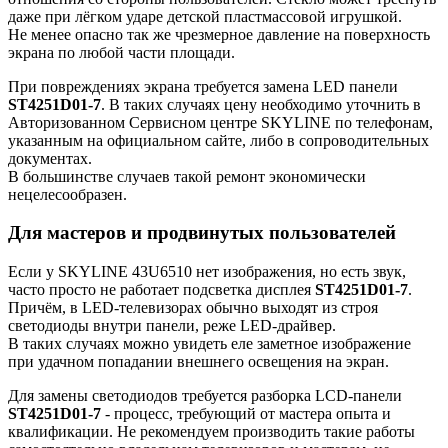
даже при лёгком ударе детской пластмассовой игрушкой.
Не менее опасно так же чрезмерное давление на поверхность
экрана по любой части площади.
При повреждениях экрана требуется замена LED панели
ST4251D01-7
. В таких случаях цену необходимо уточнить в
Авторизованном Сервисном центре SKYLINE по телефонам,
указанным на официальном сайте, либо в сопроводительных
документах.
В большинстве случаев такой ремонт экономически
нецелесообразен.
Для мастеров и продвинутых пользователей
Если у SKYLINE 43U6510 нет изображения, но есть звук,
часто просто не работает подсветка дисплея
ST4251D01-7
.
Причём, в LED-телевизорах обычно выходят из строя
светодиоды внутри панели, реже LED-драйвер.
В таких случаях можно увидеть еле заметное изображение
при удачном попадании внешнего освещения на экран.
Для замены светодиодов требуется разборка LCD-панели
ST4251D01-7
- процесс, требующий от мастера опыта и
квалификации. Не рекомендуем производить такие работы