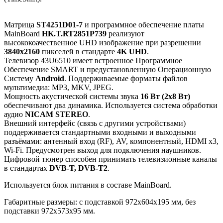
Матрица
ST4251D01-7
и программное обеспечение платы
MainBoard
HK.T.RT2851P739
реализуют
высококоачественное UHD изображение при разрешении
3840x2160
пикселей в стандарте
4K UHD
.
Телевизор 43U6510 имеет встроенное Программное
Обеспечение SMART и предустановленную Операционную
Систему
Android
. Поддерживаемые форматы файлов
мультимедиа: MP3, MKV, JPEG.
Мощность акустической системы звука
16 Вт (2x8 Вт)
обеспечивают два динамика. Используется система обработки
аудио
NICAM STEREO
.
Внешний интерфейс (связь с другими устройствами)
поддерживается стандартными входными и выходными
разъёмами: антенный вход (RF), AV, компонентный, HDMI x3,
Wi-Fi. Предусмотрен выход для подключения наушников.
Цифровой тюнер способен принимать телевизионные каналы
в стандартах
DVB-T, DVB-T2
.
Используется блок питания в составе MainBoard.
Габаритные размеры: с подставкой 972x604x195 мм, без
подставки 972x573x95 мм.