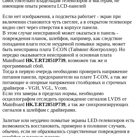
самостоятельно владельцам телевизоров и мастерам, не
имеющим опыта ремонта LCD-панелей
Если нет изображения, а подсветка работает - экран при
включении становится чуть светлее, а в открытом телевизоре
видно свет через отверстия в корпусе панели.
В этом случае неисправной может оказаться и панель -
повреждения планок, шлейфов, например, как следствие
попадания влаги после неудачной помывки экрана, может
быть неисправна плата T-CON (Тайминг-Контроллер). Но
нередко оказывается неисправной и основная плата
MainBoard
HK.T.RT2851P739
, возможен так же и
программный сбой.
Тогда в первую очередь необходимо проверить напряжение
питания панели, предохранители на плате T-CON, а так же
питающие и опорные напряжения столбцовых и строчных
драйверов - VGH, VGL, Vcom.
Если эти замеры в пределах нормы, необходимо
осциллографом отследить прохождение сигналов LVDS от
MainBoard
HK.T.RT2851P739
, а так же синхронизирующих
сигналов к шлейфам с драйверами.
Залитые или неудачно помытые экраны LED-телевизоров есть
возможность восстановить, примерно в половине случаев,
обычно, если не образовались существенные повреждения в
шлейфах и планках панели.