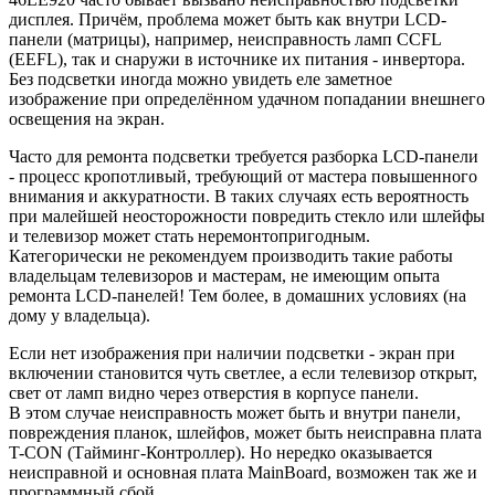
дисплея. Причём, проблема может быть как внутри LCD-
панели (матрицы), например, неисправность ламп CCFL
(EEFL), так и снаружи в источнике их питания - инвертора.
Без подсветки иногда можно увидеть еле заметное
изображение при определённом удачном попадании внешнего
освещения на экран.
Часто для ремонта подсветки требуется разборка LCD-панели
- процесс кропотливый, требующий от мастера повышенного
внимания и аккуратности. В таких случаях есть вероятность
при малейшей неосторожности повредить стекло или шлейфы
и телевизор может стать неремонтопригодным.
Категорически не рекомендуем производить такие работы
владельцам телевизоров и мастерам, не имеющим опыта
ремонта LCD-панелей! Тем более, в домашних условиях (на
дому у владельца).
Если нет изображения при наличии подсветки - экран при
включении становится чуть светлее, а если телевизор открыт,
свет от ламп видно через отверстия в корпусе панели.
В этом случае неисправность может быть и внутри панели,
повреждения планок, шлейфов, может быть неисправна плата
T-CON (Тайминг-Контроллер). Но нередко оказывается
неисправной и основная плата MainBoard, возможен так же и
программный сбой.