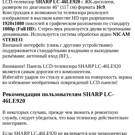
LCD-телевизор
SHARP LC-46LE920
с ЖК-дисплеем,
размером по диагонали 46" (117 см) формата
16:9
.
Конструкция и возможности телевизора реализуют
изображение в высоком качестве HD при разрешении
1920x1080
пикселей в графическом разложении по стандарту
1080p
(
Full HD
). Стерео-звук реализуется двумя встроенными
динамиками. Используется система обработки аудио
NICAM
STEREO
.
Внешний интерфейс (связь с другими устройствами)
поддерживается стандартными входными и выходными
разъёмами: антенный вход (RF), .
Внимание! Панель LCD-телевизора SHARP LC-46LE920
является самым дорогим его компонентом.
Избегайте ударов по стеклу и давления на поверхность экрана
во избежание необратимых повреждений LCD-панели!
Рекомендации пользователям SHARP LC-
46LE920
В некоторых случаях, прежде чем звонить в ремонтную
службу, следует убедиться, что ваш телевизор действительно
неисправен.
Если SHARP LC-46LE920 не включается или периодически