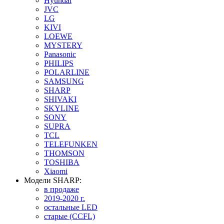
Hyundai
JVC
LG
KIVI
LOEWE
MYSTERY
Panasonic
PHILIPS
POLARLINE
SAMSUNG
SHARP
SHIVAKI
SKYLINE
SONY
SUPRA
TCL
TELEFUNKEN
THOMSON
TOSHIBA
Xiaomi
Модели SHARP:
в продаже
2019-2020 г.
остальные LED
старые (CCFL)