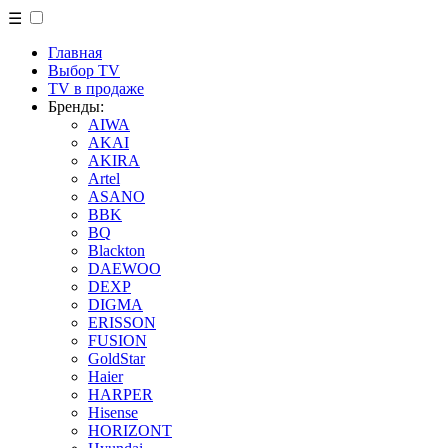
☰
Главная
Выбор TV
TV в продаже
Бренды:
AIWA
AKAI
AKIRA
Artel
ASANO
BBK
BQ
Blackton
DAEWOO
DEXP
DIGMA
ERISSON
FUSION
GoldStar
Haier
HARPER
Hisense
HORIZONT