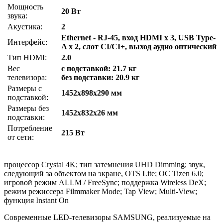
Мощность
20 Вт
звука:
Акустика:
2
Ethernet - RJ-45, вход HDMI x 3, USB Type-
Интерфейс:
A x 2, слот CI/CI+, выход аудио оптический
Тип HDMI:
2.0
Вес
с подставкой: 21.7 кг
телевизора:
без подставки: 20.9 кг
Размеры с
1452x898x290 мм
подставкой:
Размеры без
1452x832x26 мм
подставки:
Потребление
215 Вт
от сети:
процессор Crystal 4K; тип затемнения UHD Dimming; звук,
следующий за объектом на экране, OTS Lite; ОС Tizen 6.0;
игровой режим ALLM / FreeSync; поддержка Wireless DeX;
режим режиссера Filmmaker Mode; Tap View; Multi-View;
функция Instant On
Современные LED-телевизоры SAMSUNG, реализуемые на