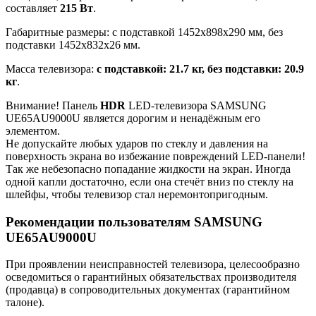
составляет
215 Вт
.
Габаритные размеры: с подставкой 1452x898x290 мм, без
подставки 1452x832x26 мм.
Масса телевизора:
с подставкой: 21.7 кг, без подставки: 20.9
кг
.
Внимание! Панель
HDR
LED-телевизора SAMSUNG
UE65AU9000U является дорогим и ненадёжным его
элементом.
Не допускайте любых ударов по стеклу и давления на
поверхность экрана во избежание повреждений LED-панели!
Так же небезопасно попадание жидкости на экран. Иногда
одной капли достаточно, если она стечёт вниз по стеклу на
шлейфы, чтобы телевизор стал неремонтопригодным.
Рекомендации пользователям SAMSUNG
UE65AU9000U
При проявлении неисправностей телевизора, целесообразно
осведомиться о гарантийных обязательствах производителя
(продавца) в сопроводительных документах (гарантийном
талоне).