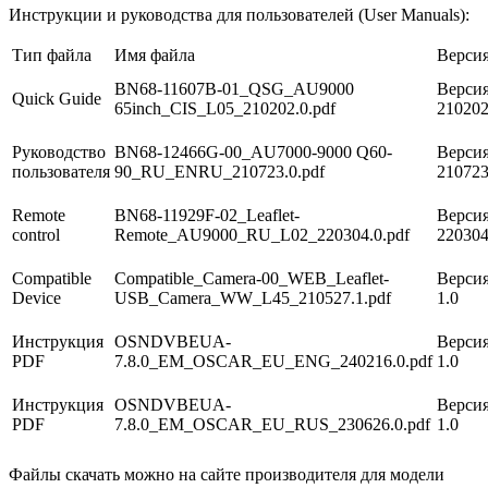
Инструкции и руководства для пользователей (User Manuals):
Тип файла
Имя файла
Верси
BN68-11607B-01_QSG_AU9000
Версия
Quick Guide
65inch_CIS_L05_210202.0.pdf
21020
Руководство
BN68-12466G-00_AU7000-9000 Q60-
Версия
пользователя
90_RU_ENRU_210723.0.pdf
21072
Remote
BN68-11929F-02_Leaflet-
Версия
control
Remote_AU9000_RU_L02_220304.0.pdf
22030
Compatible
Compatible_Camera-00_WEB_Leaflet-
Версия
Device
USB_Camera_WW_L45_210527.1.pdf
1.0
Инструкция
OSNDVBEUA-
Версия
PDF
7.8.0_EM_OSCAR_EU_ENG_240216.0.pdf
1.0
Инструкция
OSNDVBEUA-
Версия
PDF
7.8.0_EM_OSCAR_EU_RUS_230626.0.pdf
1.0
Файлы скачать можно на сайте производителя для модели