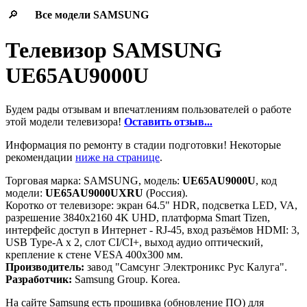
🔎
Все модели
SAMSUNG
Телевизор SAMSUNG
UE65AU9000U
Будем рады отзывам и впечатлениям пользователей о работе
этой модели телевизора!
Оставить отзыв...
Информация по ремонту в стадии подготовки! Некоторые
рекомендации
ниже на странице
.
Торговая марка: SAMSUNG, модель:
UE65AU9000U
, код
модели:
UE65AU9000UXRU
(Россия).
Коротко от телевизоре: экран 64.5" HDR, подсветка LED, VA,
разрешение 3840x2160 4K UHD, платформа Smart Tizen,
интерфейс доступ в Интернет - RJ-45, вход разъёмов HDMI: 3,
USB Type-A x 2, слот CI/CI+, выход аудио оптический,
крепление к стене VESA 400x300 мм.
Производитель:
завод "Самсунг Электроникс Рус Калуга".
Разработчик:
Samsung Group. Korea.
На сайте Samsung есть прошивка (обновление ПО) для