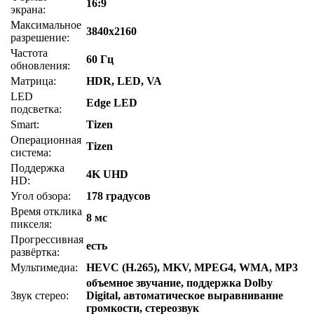
16:9
экрана:
Максимальное
3840x2160
разрешение:
Частота
60 Гц
обновления:
Матрица:
HDR, LED, VA
LED
Edge LED
подсветка:
Smart:
Tizen
Операционная
Tizen
система:
Поддержка
4K UHD
HD:
Угол обзора:
178 градусов
Время отклика
8 мс
пикселя:
Прогрессивная
есть
развёртка:
Мультимедиа:
HEVC (H.265), MKV, MPEG4, WMA, MP3
объемное звучание, поддержка Dolby
Звук стерео:
Digital, автоматическое выравнивание
громкости, стереозвук