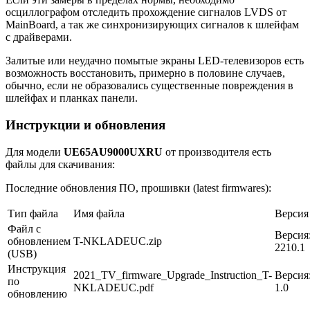
осциллографом отследить прохождение сигналов LVDS от
MainBoard, а так же синхронизирующих сигналов к шлейфам
с драйверами.
Залитые или неудачно помытые экраны LED-телевизоров есть
возможность восстановить, примерно в половине случаев,
обычно, если не образовались существенные повреждения в
шлейфах и планках панели.
Инструкции и обновления
Для модели
UE65AU9000UXRU
от производителя есть
файлы для скачивания:
Последние обновления ПО, прошивки (latest firmwares):
Тип файла
Имя файла
Версия
Файл с
Версия
обновлением
T-NKLADEUC.zip
2210.1
(USB)
Инструкция
2021_TV_firmware_Upgrade_Instruction_T-
Версия
по
NKLADEUC.pdf
1.0
обновлению