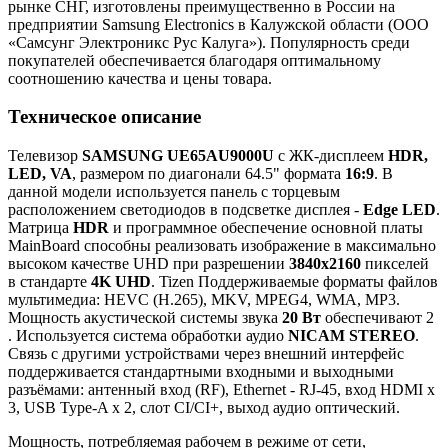
рынке СНГ, изготовлены преимущественно в России на
предприятии Samsung Electronics в Калужской области (ООО
«Самсунг Электроникс Рус Калуга»). Популярность среди
покупателей обеспечивается благодаря оптимальному
соотношению качества и цены товара.
Техническое описание
Телевизор
SAMSUNG UE65AU9000U
с ЖК-дисплеем
HDR,
LED, VA
, размером по диагонали 64.5" формата
16:9
. В
данной модели используется панель с торцевым
расположением светодиодов в подсветке дисплея -
Edge LED
.
Матрица
HDR
и программное обеспечение основной платы
MainBoard способны реализовать изображение в максимально
высоком качестве UHD при разрешении
3840x2160
пикселей
в стандарте
4K UHD
. Tizen Поддерживаемые форматы файлов
мультимедиа: HEVC (H.265), MKV, MPEG4, WMA, MP3.
Мощность акустической системы звука
20 Вт
обеспечивают 2
. Используется система обработки аудио
NICAM STEREO
.
Связь с другими устройствами через внешний интерфейс
поддерживается стандартными входными и выходными
разъёмами: антенный вход (RF), Ethernet - RJ-45, вход HDMI x
3, USB Type-A x 2, слот CI/CI+, выход аудио оптический.
Мощность, потребляемая рабочем в режиме от сети,