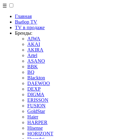
☰
Главная
Выбор TV
TV в продаже
Бренды:
AIWA
AKAI
AKIRA
Artel
ASANO
BBK
BQ
Blackton
DAEWOO
DEXP
DIGMA
ERISSON
FUSION
GoldStar
Haier
HARPER
Hisense
HORIZONT