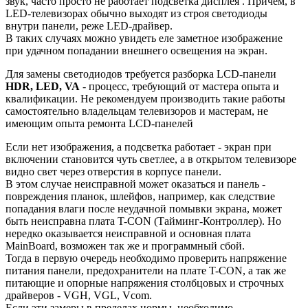
звук, часто просто не работает подсветка дисплея . Причём, в
LED-телевизорах обычно выходят из строя светодиоды
внутри панели, реже LED-драйвер.
В таких случаях можно увидеть еле заметное изображение
при удачном попадании внешнего освещения на экран.
Для замены светодиодов требуется разборка LCD-панели
HDR, LED, VA
- процесс, требующий от мастера опыта и
квалификации. Не рекомендуем производить такие работы
самостоятельно владельцам телевизоров и мастерам, не
имеющим опыта ремонта LCD-панелей
Если нет изображения, а подсветка работает - экран при
включении становится чуть светлее, а в открытом телевизоре
видно свет через отверстия в корпусе панели.
В этом случае неисправной может оказаться и панель -
повреждения планок, шлейфов, например, как следствие
попадания влаги после неудачной помывки экрана, может
быть неисправна плата T-CON (Тайминг-Контроллер). Но
нередко оказывается неисправной и основная плата
MainBoard, возможен так же и программный сбой.
Тогда в первую очередь необходимо проверить напряжение
питания панели, предохранители на плате T-CON, а так же
питающие и опорные напряжения столбцовых и строчных
драйверов - VGH, VGL, Vcom.
Если эти замеры в пределах нормы, необходимо