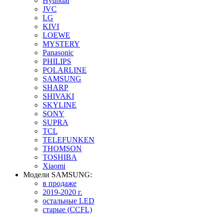
Hyundai
JVC
LG
KIVI
LOEWE
MYSTERY
Panasonic
PHILIPS
POLARLINE
SAMSUNG
SHARP
SHIVAKI
SKYLINE
SONY
SUPRA
TCL
TELEFUNKEN
THOMSON
TOSHIBA
Xiaomi
Модели SAMSUNG:
в продаже
2019-2020 г.
остальные LED
старые (CCFL)