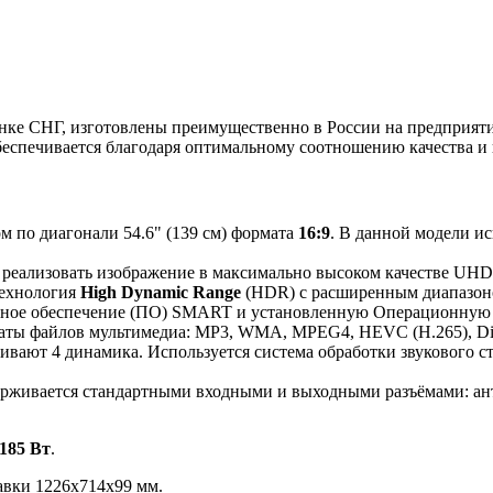
 СНГ, изготовлены преимущественно в России на предприятии
беспечивается благодаря оптимальному соотношению качества и 
м по диагонали 54.6" (139 см) формата
16:9
. В данной модели и
 реализовать изображение в максимально высоком качестве UH
технология
High Dynamic Range
(HDR) с расширенным диапазоно
мное обеспечение (ПО) SMART и установленную Операционну
маты файлов мультимедиа: MP3, WMA, MPEG4, HEVC (H.265), D
ивают 4 динамика. Используется система обработки звукового с
живается стандартными входными и выходными разъёмами: антенн
185 Вт
.
авки 1226x714x99 мм.