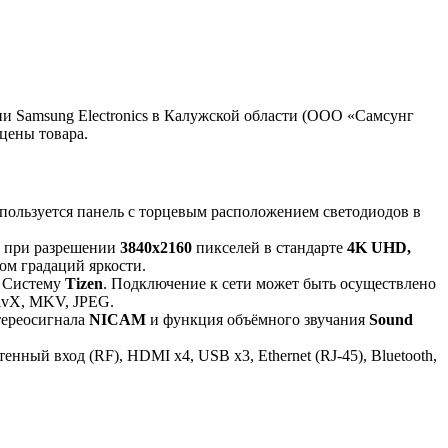
 Samsung Electronics в Калужской области (ООО «Самсунг
цены товара.
спользуется панель с торцевым расположением светодиодов в
D при разрешении
3840x2160
пикселей в стандарте
4K UHD,
м градаций яркости.
ю Систему
Tizen
. Подключение к сети может быть осуществлено
ivX, MKV, JPEG.
тереосигнала
NICAM
и функция объёмного звучания
Sound
ый вход (RF), HDMI x4, USB x3, Ethernet (RJ-45), Bluetooth,