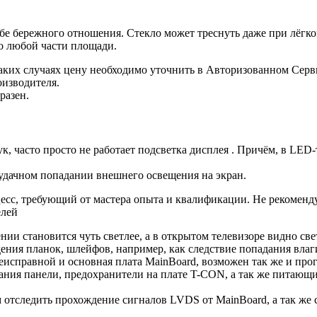
бережного отношения. Стекло может треснуть даже при лёгком
по любой части площади.
таких случаях цену необходимо уточнить в Авторизованном Се
оизводителя.
разен.
часто просто не работает подсветка дисплея . Причём, в LED-
 удачном попадании внешнего освещения на экран.
цесс, требующий от мастера опыта и квалификации. Не рекоменд
елей
нии становится чуть светлее, а в открытом телевизоре видно све
дения планок, шлейфов, например, как следствие попадания вла
еисправной и основная плата MainBoard, возможен так же и про
ания панели, предохранители на плате T-CON, а так же питающ
м отследить прохождение сигналов LVDS от MainBoard, а так ж