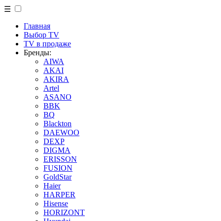
☰
Главная
Выбор TV
TV в продаже
Бренды:
AIWA
AKAI
AKIRA
Artel
ASANO
BBK
BQ
Blackton
DAEWOO
DEXP
DIGMA
ERISSON
FUSION
GoldStar
Haier
HARPER
Hisense
HORIZONT