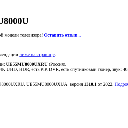
U8000U
ой модели телевизора!
Оставить отзыв...
омендации
ниже на странице
.
ли:
UE55MU8000UXRU
(Россия).
4K UHD, HDR, есть PIP, DVR, есть спутниковый тюнер, звук: 40Вт
55MU8000UXRU, UE55MU8000UXUA, версия
1310.1
от 2022.
Подроб