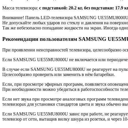
Масса телевизора:
с подставкой: 20.2 кг, без подставки: 17.9 к
Внимание! Панель LED-телевизора SAMSUNG UE55MU8000U яв
Не допускайте любых ударов по стеклу и давления на поверхн
Так же небезопасно попадание жидкости на экран. Иногда одно
Рекомендации пользователям SAMSUNG UE55M
При проявлении неисправностей телевизора, целесообразно ос
Если SAMSUNG UE55MU8000U не включается или периодически о
В случае если SAMSUNG UE55MU8000U не реагирует на пульт, н
Целесообразно проверить или заменить в нём батарейки.
Если, при просмотре эфирных программ, появляется оповещение
При необходимости можно убедиться в работоспособности теле
Если нет звука при просмотре аналоговых программ телевидени
телевизорах для установки стандартов цвета и звука обычно вы
Если SAMSUNG UE55MU8000U завис при работе, не реагирует ни
телевизор от сети, вытащив вилку шнура из розетки, и через 10