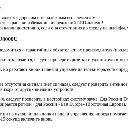
г
.
ляется дорогим и ненадёжным его элементом.
ость экрана во избежание повреждений LED-панели!
й капли достаточно, если она стечёт вниз по стеклу на шлейфы
U8000U
ведомиться о гарантийных обязательствах производителя (прода
тключается, следует проверить розетки и удлинители в места
о работают кнопки панели управления телевизора, есть определ
 отсутствия сигнала (нет сигнала), следует проверить антенно
визора от других внешних устройств.
я, следует проверить в настройках систему звука. Для России D
бирается регион - для России «East Europe» (Восточная Европа).
 на пульт, ни на кнопки панели управления, иногда помогает 
-15 секунд включить вновь.