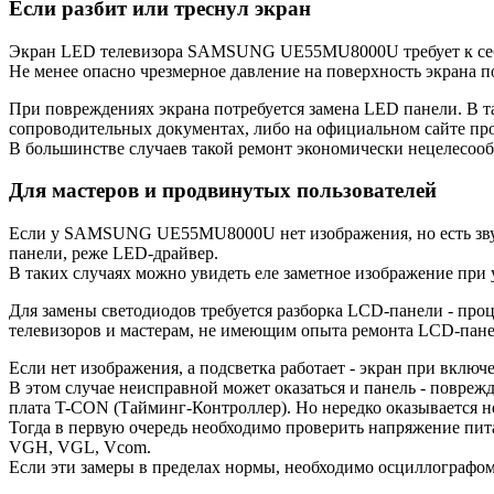
Если разбит или треснул экран
Экран LED телевизора SAMSUNG UE55MU8000U требует к себе 
Не менее опасно чрезмерное давление на поверхность экрана 
При повреждениях экрана потребуется замена LED панели. В 
сопроводительных документах, либо на официальном сайте пр
В большинстве случаев такой ремонт экономически нецелесооб
Для мастеров и продвинутых пользователей
Если у SAMSUNG UE55MU8000U нет изображения, но есть звук, 
панели, реже LED-драйвер.
В таких случаях можно увидеть еле заметное изображение при
Для замены светодиодов требуется разборка LCD-панели - про
телевизоров и мастерам, не имеющим опыта ремонта LCD-пан
Если нет изображения, а подсветка работает - экран при включе
В этом случае неисправной может оказаться и панель - повреж
плата T-CON (Тайминг-Контроллер). Но нередко оказывается н
Тогда в первую очередь необходимо проверить напряжение пит
VGH, VGL, Vcom.
Если эти замеры в пределах нормы, необходимо осциллографо