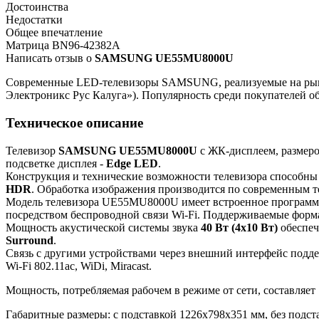
Достоинства
Недостатки
Общее впечатление
Матрица BN96-42382A
Написать отзыв о
SAMSUNG UE55MU8000U
Современные LED-телевизоры SAMSUNG, реализуемые на рынке
Электроникс Рус Калуга»). Популярность среди покупателей о
Техническое описание
Телевизор
SAMSUNG UE55MU8000U
с ЖК-дисплеем, размеро
подсветке дисплея -
Edge LED
.
Конструкция и технические возможности телевизора способны
HDR
. Обработка изображения производится по современным 
Модель телевизора UE55MU8000U имеет встроенное програм
посредством беспроводной связи Wi-Fi. Поддерживаемые фор
Мощность акустической системы звука
40 Вт (4х10 Вт)
обеспеч
Surround
.
Связь с другими устройствами через внешний интерфейс поддер
Wi-Fi 802.11ac, WiDi, Miracast.
Мощность, потребляемая рабочем в режиме от сети, составляет
Габаритные размеры: с подставкой 1226x798x351 мм, без подст