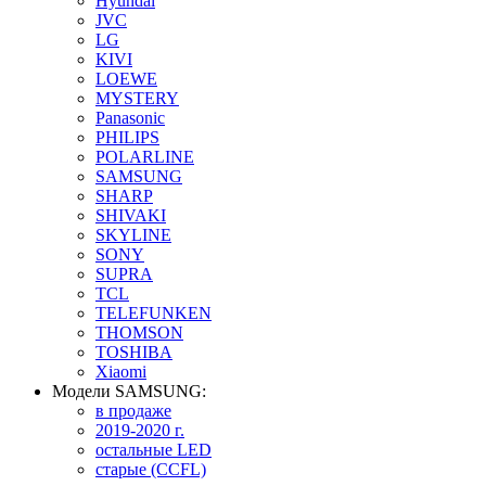
Hyundai
JVC
LG
KIVI
LOEWE
MYSTERY
Panasonic
PHILIPS
POLARLINE
SAMSUNG
SHARP
SHIVAKI
SKYLINE
SONY
SUPRA
TCL
TELEFUNKEN
THOMSON
TOSHIBA
Xiaomi
Модели SAMSUNG:
в продаже
2019-2020 г.
остальные LED
старые (CCFL)