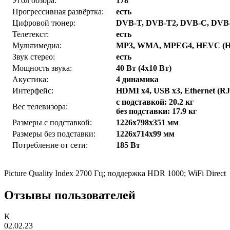
Угол обзора:
178°
Прогрессивная развёртка:
есть
Цифровой тюнер:
DVB-T, DVB-T2, DVB-C, DVB
Телетекст:
есть
Мультимедиа:
MP3, WMA, MPEG4, HEVC (H.
Звук стерео:
есть
Мощность звука:
40 Вт (4х10 Вт)
Акустика:
4 динамика
Интерфейс:
HDMI x4, USB x3, Ethernet (RJ-4
с подставкой: 20.2 кг
Вес телевизора:
без подставки: 17.9 кг
Размеры с подставкой:
1226x798x351 мм
Размеры без подставки:
1226x714x99 мм
Потребление от сети:
185 Вт
Picture Quality Index 2700 Гц; поддержка HDR 1000; WiFi Direct
Отзывы пользователей
K
02.02.23