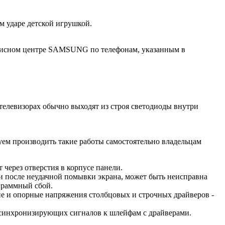
 ударе детской игрушкой.
рвисном центре SAMSUNG по телефонам, указанным в
телевизорах обычно выходят из строя светодиоды внутри
уем производить такие работы самостоятельно владельцам
т через отверстия в корпусе панели.
ги после неудачной помывки экрана, может быть неисправна
граммный сбой.
ие и опорные напряжения столбцовых и строчных драйверов -
е синхронизирующих сигналов к шлейфам с драйверами.