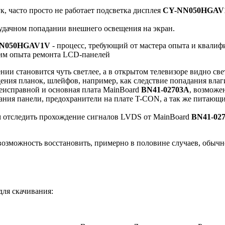
 часто просто не работает подсветка дисплея
CY-NN050HGAV
 удачном попадании внешнего освещения на экран.
N050HGAV1V
- процесс, требующий от мастера опыта и квалиф
щим опыта ремонта LCD-панелей
нии становится чуть светлее, а в открытом телевизоре видно све
дения планок, шлейфов, например, как следствие попадания вла
неисправной и основная плата MainBoard
BN41-02703A
, возможе
ания панели, предохранители на плате T-CON, а так же питающ
м отследить прохождение сигналов LVDS от MainBoard
BN41-02
озможность восстановить, примерно в половине случаев, обычн
для скачивания: