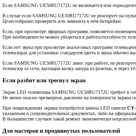
Если SAMSUNG UE50RU7172U не включается или периодически о
В случае если SAMSUNG UE50RU7172U не реагирует на пульт, но
Целесообразно проверить или заменить в нём батарейки.
Если, при просмотре эфирных программ, появляется оповещение
При необходимости можно убедиться в работоспособности теле
Если нет звука при просмотре аналоговых программ телевидени
телевизорах для установки стандартов цвета и звука обычно вы
Если SAMSUNG UE50RU7172U завис при работе, не реагирует ни
телевизор от сети, вытащив вилку шнура из розетки, и через 10
Если разбит или треснул экран
Экран LED телевизора SAMSUNG UE50RU7172U требует к себе 
Не менее опасно чрезмерное давление на поверхность экрана 
При повреждениях экрана потребуется замена LED панели
CY
указанным в сопроводительных документах, либо на официаль
В большинстве случаев такой ремонт экономически нецелесооб
Для мастеров и продвинутых пользователей