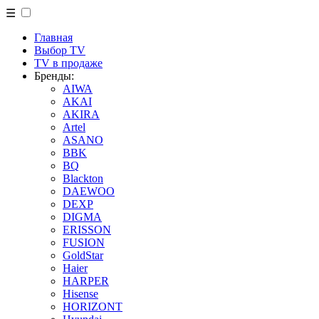
☰
Главная
Выбор TV
TV в продаже
Бренды:
AIWA
AKAI
AKIRA
Artel
ASANO
BBK
BQ
Blackton
DAEWOO
DEXP
DIGMA
ERISSON
FUSION
GoldStar
Haier
HARPER
Hisense
HORIZONT