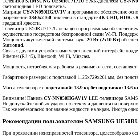
Телевизор
SAMSUNG UE50RU7172U
с ЖК-дисплеем
CY-NN
светодиодная LED подсветка.
Матрица
CY-NN050HGAV1V
и программное обеспечение осн
разрешении
3840x2160
пикселей в стандарте
4K UHD, HDR
. 
градаций яркости.
Телевизор UE50RU7172U оснащён программным обеспечением 
осуществлено посредством беспроводной связи Wi-Fi. Подде
Мощность акустической системы звука
20 Вт (2х10 Вт)
обеспеч
Surround
.
Связь с другими устройствами через внешний интерфейс подд
Ethernet (RJ-45), Bluetooth, Wi-Fi, Miracast.
Мощность, потребляемая рабочем в режиме от сети, составляет
Габаритные размеры: с подставкой 1125x729x261 мм, без подст
Масса телевизора:
с подставкой: 13.9 кг, без подставки: 13.6 к
Внимание! Панель
CY-NN050HGAV1V
LED-телевизора SAMSU
Не допускайте любых ударов по стеклу и давления на поверхн
Так же небезопасно попадание жидкости на экран. Иногда одно
Рекомендации пользователям SAMSUNG UE50R
При проявлении неисправностей телевизора, целесообразно ос