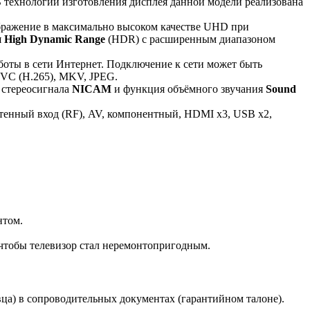
В технологии изготовления дисплея данной модели реализована
бражение в максимально высоком качестве UHD при
я
High Dynamic Range
(HDR) с расширенным диапазоном
ы в сети Интернет. Подключение к сети может быть
VC (H.265), MKV, JPEG.
 стереосигнала
NICAM
и функция объёмного звучания
Sound
тенный вход (RF), AV, компонентный, HDMI x3, USB x2,
нтом.
, чтобы телевизор стал неремонтопригодным.
вца) в сопроводительных документах (гарантийном талоне).