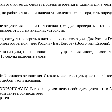
тключается, следует проверить розетки и удлинители в места
 работают кнопки панели управления телевизора, есть определё
 отсутствия сигнала (нет сигнала), следует проверить антенно
визора от других внешних устройств.
я, следует проверить в настройках систему звука. Для России D
бирается регион - для России «East Europe» (Восточная Европа).
 на пульт, ни на кнопки панели управления, иногда помогает 
-15 секунд включить вновь.
бережного отношения. Стекло может треснуть даже при лёгком
по любой части площади.
-NN050HGAV1V
. В таких случаях цену необходимо уточнить 
ном сайте производителя.
разен.