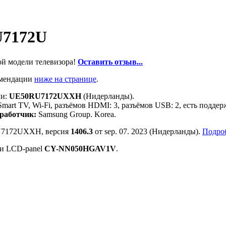
U7172U
ой модели телевизора!
Оставить отзыв...
омендации
ниже на странице
.
ли:
UE50RU7172UXXH
(Нидерланды).
 Smart TV, Wi-Fi, разъёмов HDMI: 3, разъёмов USB: 2, есть под
работчик:
Samsung Group. Korea.
RU7172UXXH, версия
1406.3
от sep. 07. 2023 (Нидерланды).
Подроб
и LCD-panel
CY-NN050HGAV1V
.