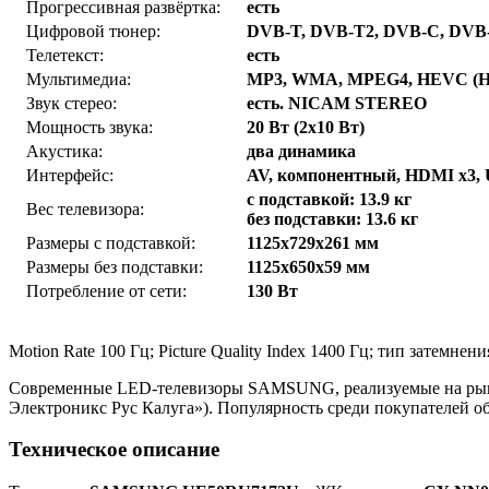
Прогрессивная развёртка:
есть
Цифровой тюнер:
DVB-T, DVB-T2, DVB-C, DVB
Телетекст:
есть
Мультимедиа:
MP3, WMA, MPEG4, HEVC (H.
Звук стерео:
есть. NICAM STEREO
Мощность звука:
20 Вт (2х10 Вт)
Акустика:
два динамика
Интерфейс:
AV, компонентный, HDMI x3, USB
с подставкой: 13.9 кг
Вес телевизора:
без подставки: 13.6 кг
Размеры с подставкой:
1125x729x261 мм
Размеры без подставки:
1125x650x59 мм
Потребление от сети:
130 Вт
Motion Rate 100 Гц; Picture Quality Index 1400 Гц; тип затем
Современные LED-телевизоры SAMSUNG, реализуемые на рынке
Электроникс Рус Калуга»). Популярность среди покупателей о
Техническое описание