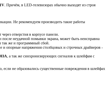
1V
. Причём, в LED-телевизорах обычно выходят из строя
икации. Не рекомендуем производить такие работы
т через отверстия в корпусе панели.
ги после неудачной помывки экрана, может быть неисправна
н так же и программный сбой.
ие и опорные напряжения столбцовых и строчных драйверов -
703A
, а так же синхронизирующих сигналов к шлейфам с
о, если не образовались существенные повреждения в шлейфах