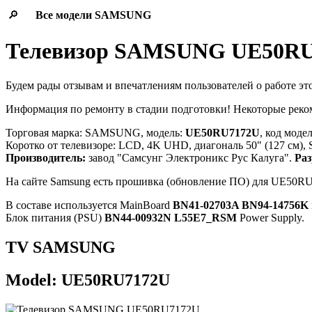
🔎
Все модели
SAMSUNG
Телевизор SAMSUNG UE50R
Будем рады отзывам и впечатлениям пользователей о работе эт
Информация по ремонту в стадии подготовки! Некоторые рек
Торговая марка: SAMSUNG, модель:
UE50RU7172U
, код моде
Коротко от телевизоре: LCD, 4K UHD, диагональ 50" (127 см),
Производитель:
завод "Самсунг Электроникс Рус Калуга".
Раз
На сайте Samsung есть прошивка (обновление ПО) для UE50
В составе используется MainBoard
BN41-02703A BN94-14756K
Блок питания (PSU)
BN44-00932N L55E7_RSM
Power Supply.
TV SAMSUNG
Model: UE50RU7172U