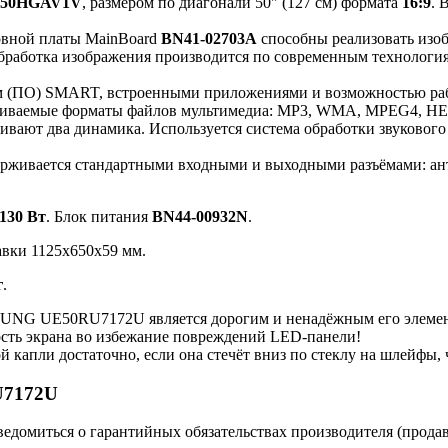
050HGAV1V
, размером по диагонали 50" (127 см) формата
16:9
. 
овной платы MainBoard
BN41-02703A
способны реализовать изо
Обработка изображения производится по современным технологи
(ПО) SMART, встроенными приложениями и возможностью работ
рживаемые форматы файлов мультимедиа: MP3, WMA, MPEG4, HE
ивают два динамика. Используется система обработки звукового
ерживается стандартными входными и выходными разъёмами: ан
130 Вт
. Блок питания
BN44-00932N
.
авки 1125x650x59 мм.
г
.
NG UE50RU7172U является дорогим и ненадёжным его элеме
ость экрана во избежание повреждений LED-панели!
й капли достаточно, если она стечёт вниз по стеклу на шлейфы
U7172U
ведомиться о гарантийных обязательствах производителя (прода