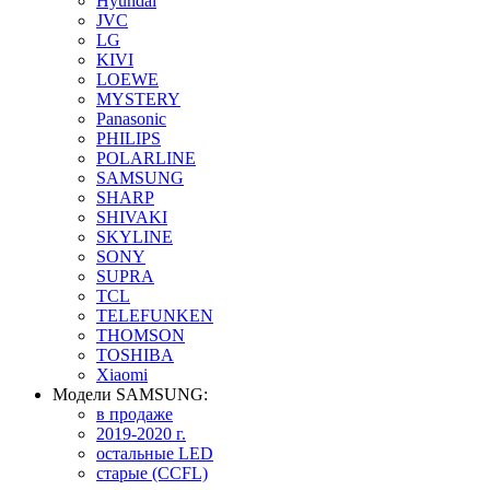
Hyundai
JVC
LG
KIVI
LOEWE
MYSTERY
Panasonic
PHILIPS
POLARLINE
SAMSUNG
SHARP
SHIVAKI
SKYLINE
SONY
SUPRA
TCL
TELEFUNKEN
THOMSON
TOSHIBA
Xiaomi
Модели SAMSUNG:
в продаже
2019-2020 г.
остальные LED
старые (CCFL)