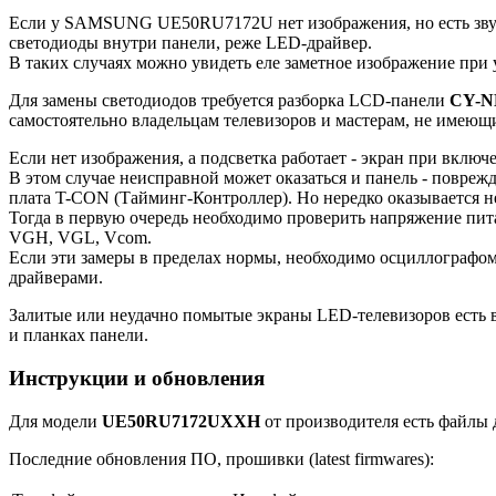
Если у SAMSUNG UE50RU7172U нет изображения, но есть звук,
светодиоды внутри панели, реже LED-драйвер.
В таких случаях можно увидеть еле заметное изображение при
Для замены светодиодов требуется разборка LCD-панели
CY-N
самостоятельно владельцам телевизоров и мастерам, не имею
Если нет изображения, а подсветка работает - экран при включе
В этом случае неисправной может оказаться и панель - повреж
плата T-CON (Тайминг-Контроллер). Но нередко оказывается 
Тогда в первую очередь необходимо проверить напряжение пит
VGH, VGL, Vcom.
Если эти замеры в пределах нормы, необходимо осциллографо
драйверами.
Залитые или неудачно помытые экраны LED-телевизоров есть в
и планках панели.
Инструкции и обновления
Для модели
UE50RU7172UXXH
от производителя есть файлы 
Последние обновления ПО, прошивки (latest firmwares):