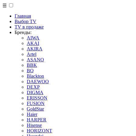
☰
Главная
Выбор TV
TV в продаже
Бренды:
AIWA
AKAI
AKIRA
Artel
ASANO
BBK
BQ
Blackton
DAEWOO
DEXP
DIGMA
ERISSON
FUSION
GoldStar
Haier
HARPER
Hisense
HORIZONT