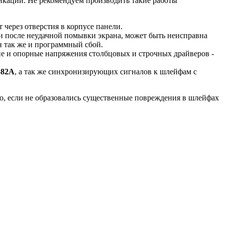
икации. Не рекомендуем производить такие работы
т через отверстия в корпусе панели.
ги после неудачной помывки экрана, может быть неисправна
н так же и программный сбой.
ие и опорные напряжения столбцовых и строчных драйверов -
582A
, а так же синхронизирующих сигналов к шлейфам с
о, если не образовались существенные повреждения в шлейфах