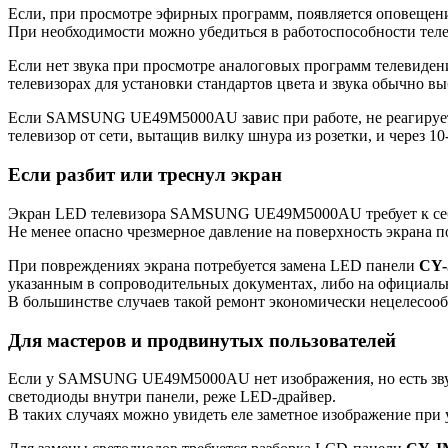
Если, при просмотре эфирных программ, появляется оповещение
При необходимости можно убедиться в работоспособности теле
Если нет звука при просмотре аналоговых программ телевидени
телевизорах для установки стандартов цвета и звука обычно вы
Если SAMSUNG UE49M5000AU завис при работе, не реагирует ни
телевизор от сети, вытащив вилку шнура из розетки, и через 10
Если разбит или треснул экран
Экран LED телевизора SAMSUNG UE49M5000AU требует к себе 
Не менее опасно чрезмерное давление на поверхность экрана 
При повреждениях экрана потребуется замена LED панели
CY
указанным в сопроводительных документах, либо на официаль
В большинстве случаев такой ремонт экономически нецелесооб
Для мастеров и продвинутых пользователей
Если у SAMSUNG UE49M5000AU нет изображения, но есть звук,
светодиоды внутри панели, реже LED-драйвер.
В таких случаях можно увидеть еле заметное изображение при