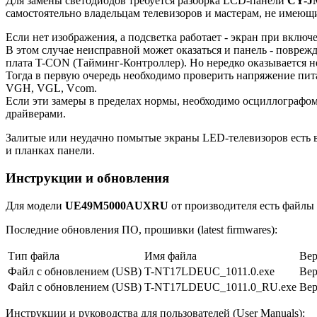
Для замены светодиодов требуется разборка LCD-панели
CY-J
самостоятельно владельцам телевизоров и мастерам, не имею
Если нет изображения, а подсветка работает - экран при включе
В этом случае неисправной может оказаться и панель - повреж
плата T-CON (Тайминг-Контроллер). Но нередко оказывается 
Тогда в первую очередь необходимо проверить напряжение пит
VGH, VGL, Vcom.
Если эти замеры в пределах нормы, необходимо осциллографо
драйверами.
Залитые или неудачно помытые экраны LED-телевизоров есть в
и планках панели.
Инструкции и обновления
Для модели
UE49M5000AUXRU
от производителя есть файлы 
Последние обновления ПО, прошивки (latest firmwares):
Тип файла
Имя файла
Вер
Файл с обновлением (USB)
T-NT17LDEUC_1011.0.exe
Вер
Файл с обновлением (USB)
T-NT17LDEUC_1011.0_RU.exe
Вер
Инструкции и руководства для пользователей (User Manuals):