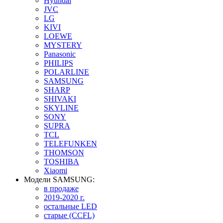
Hyundai
JVC
LG
KIVI
LOEWE
MYSTERY
Panasonic
PHILIPS
POLARLINE
SAMSUNG
SHARP
SHIVAKI
SKYLINE
SONY
SUPRA
TCL
TELEFUNKEN
THOMSON
TOSHIBA
Xiaomi
Модели SAMSUNG:
в продаже
2019-2020 г.
остальные LED
старые (CCFL)