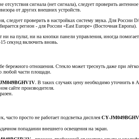
 отсутствия сигнала (нет сигнала), следует проверить антенно
визора от других внешних устройств.
я, следует проверить в настройках систему звука. Для России D
бирается регион - для России «East Europe» (Восточная Европа).
 на пульт, ни на кнопки панели управления, иногда помогает 
-15 секунд включить вновь.
бережного отношения. Стекло может треснуть даже при лёгком
по любой части площади.
-JM049BGHV1V
. В таких случаях цену необходимо уточнить 
ном сайте производителя.
разен.
 часто просто не работает подсветка дисплея
CY-JM049BGH
 удачном попадании внешнего освещения на экран.