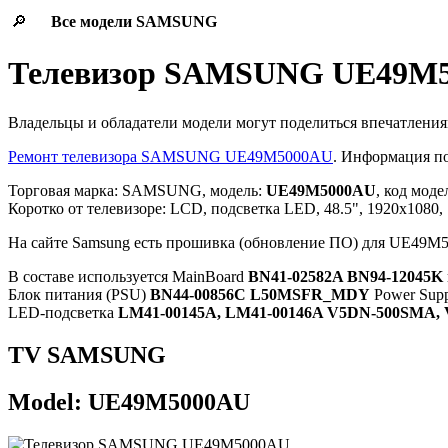
🔎
Все модели
SAMSUNG
Телевизор SAMSUNG UE49M
Владельцы и обладатели модели могут поделиться впечатления
Ремонт телевизора SAMSUNG UE49M5000AU
. Информация по
Торговая марка: SAMSUNG, модель:
UE49M5000AU
, код моде
Коротко от телевизоре: LCD, подсветка LED, 48.5", 1920x1080, 
На сайте Samsung есть прошивка (обновление ПО) для UE
В составе используется MainBoard
BN41-02582A BN94-12045K
Блок питания (PSU)
BN44-00856C L50MSFR_MDY
Power Supp
LED-подсветка
LM41-00145A, LM41-00146A V5DN-500SMA,
TV SAMSUNG
Model: UE49M5000AU