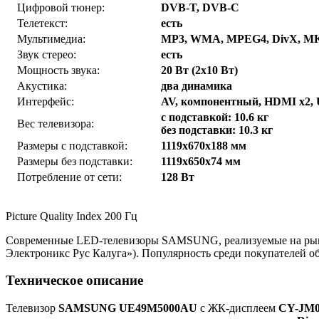
Цифровой тюнер:
DVB-T, DVB-C
Телетекст:
есть
Мультимедиа:
MP3, WMA, MPEG4, DivX, M
Звук стерео:
есть
Мощность звука:
20 Вт (2х10 Вт)
Акустика:
два динамика
Интерфейс:
AV, компонентный, HDMI x2,
с подставкой: 10.6 кг
Вес телевизора:
без подставки: 10.3 кг
Размеры с подставкой:
1119x670x188 мм
Размеры без подставки:
1119x650x74 мм
Потребление от сети:
128 Вт
Picture Quality Index 200 Гц
Современные LED-телевизоры SAMSUNG, реализуемые на рынке
Электроникс Рус Калуга»). Популярность среди покупателей о
Техническое описание
Телевизор
SAMSUNG UE49M5000AU
с ЖК-дисплеем
CY-JM