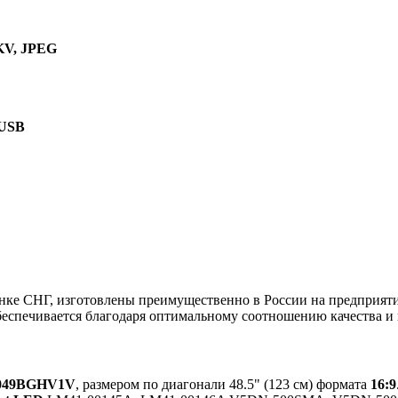
KV, JPEG
 USB
 СНГ, изготовлены преимущественно в России на предприятии
беспечивается благодаря оптимальному соотношению качества и 
049BGHV1V
, размером по диагонали 48.5" (123 см) формата
16:9