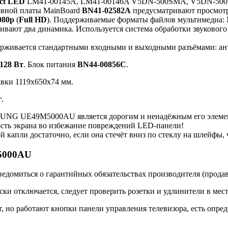
ect LED
LM41-00145A, LM41-00146A V5DN-500SMA, V5DN-50
овной платы MainBoard
BN41-02582A
предусматривают просмотр
080p
(
Full HD
). Поддерживаемые форматы файлов мультимедиа
ивают два динамика. Используется система обработки звукового
ерживается стандартными входными и выходными разъёмами: ан
128 Вт
. Блок питания
BN44-00856C
.
авки 1119x650x74 мм.
г
.
UNG UE49M5000AU является дорогим и ненадёжным его элеме
ость экрана во избежание повреждений LED-панели!
й капли достаточно, если она стечёт вниз по стеклу на шлейфы
5000AU
ведомиться о гарантийных обязательствах производителя (прода
тключается, следует проверить розетки и удлинители в места
о работают кнопки панели управления телевизора, есть определ