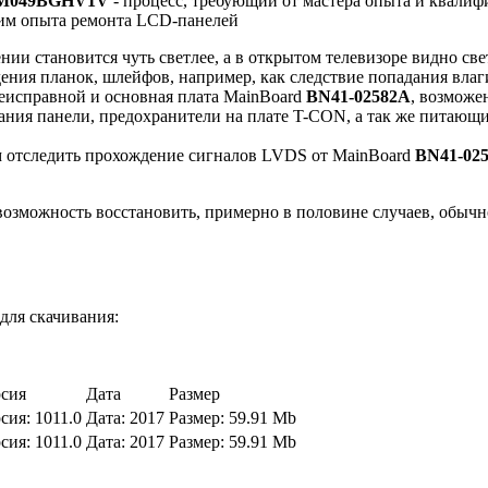
M049BGHV1V
- процесс, требующий от мастера опыта и квалиф
щим опыта ремонта LCD-панелей
нии становится чуть светлее, а в открытом телевизоре видно све
дения планок, шлейфов, например, как следствие попадания вла
неисправной и основная плата MainBoard
BN41-02582A
, возможе
ания панели, предохранители на плате T-CON, а так же питающ
м отследить прохождение сигналов LVDS от MainBoard
BN41-02
озможность восстановить, примерно в половине случаев, обычн
для скачивания:
сия
Дата
Размер
сия:
1011.0
Дата:
2017
Размер:
59.91 Mb
сия:
1011.0
Дата:
2017
Размер:
59.91 Mb