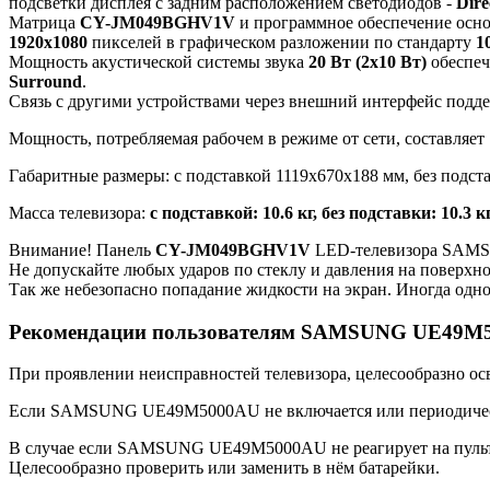
подсветки дисплея с задним расположением светодиодов -
Dir
Матрица
CY-JM049BGHV1V
и программное обеспечение осн
1920x1080
пикселей в графическом разложении по стандарту
1
Мощность акустической системы звука
20 Вт (2х10 Вт)
обеспеч
Surround
.
Связь с другими устройствами через внешний интерфейс подд
Мощность, потребляемая рабочем в режиме от сети, составляет
Габаритные размеры: с подставкой 1119x670x188 мм, без подст
Масса телевизора:
с подставкой: 10.6 кг, без подставки: 10.3 к
Внимание! Панель
CY-JM049BGHV1V
LED-телевизора SAMS
Не допускайте любых ударов по стеклу и давления на поверхн
Так же небезопасно попадание жидкости на экран. Иногда одно
Рекомендации пользователям SAMSUNG UE49M
При проявлении неисправностей телевизора, целесообразно ос
Если SAMSUNG UE49M5000AU не включается или периодически о
В случае если SAMSUNG UE49M5000AU не реагирует на пульт, н
Целесообразно проверить или заменить в нём батарейки.