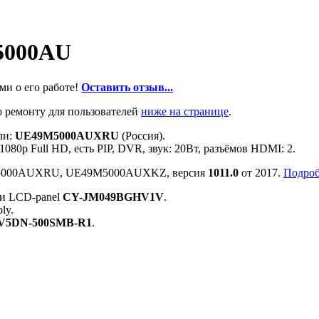
5000AU
ми о его работе!
Оставить отзыв...
 ремонту для пользователей
ниже на странице
.
ли:
UE49M5000AUXRU
(Россия).
1080p Full HD, есть PIP, DVR, звук: 20Вт, разъёмов HDMI: 2.
49M5000AUXRU, UE49M5000AUXKZ, версия
1011.0
от 2017.
Подроб
и LCD-panel
CY-JM049BGHV1V
.
ly.
 V5DN-500SMB-R1
.