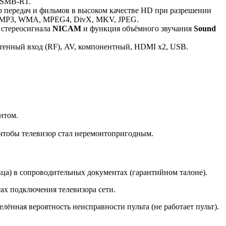
0SMB-R1.
 передач и фильмов в высоком качестве HD при разрешении
: MP3, WMA, MPEG4, DivX, MKV, JPEG.
 стереосигнала
NICAM
и функция объёмного звучания
Sound
тенный вход (RF), AV, компонентный, HDMI x2, USB.
нтом.
, чтобы телевизор стал неремонтопригодным.
вца) в сопроводительных документах (гарантийном талоне).
х подключения телевизора сети.
ённая вероятность неисправности пульта (не работает пульт).