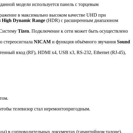
 данной модели используется панель с торцевым
бражение в максимально высоком качестве UHD при
я
High Dynamic Range
(HDR) с расширенным диапазоном
 Систему
Tizen
. Подключение к сети может быть осуществлено
го стереосигнала
NICAM
и функция объёмного звучания
Sound
ный вход (RF), HDMI x4, USB x3, RS-232, Ethernet (RJ-45),
том.
, чтобы телевизор стал неремонтопригодным.
вца) в сопроводительных документах (гарантийном талоне).