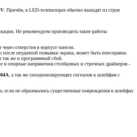
3V
. Причём, в LED-телевизорах обычно выходят из строя
икации. Не рекомендуем производить такие работы
т через отверстия в корпусе панели.
ги после неудачной помывки экрана, может быть неисправна
н так же и программный сбой.
ие и опорные напряжения столбцовых и строчных драйверов -
504A
, а так же синхронизирующих сигналов к шлейфам с
о, если не образовались существенные повреждения в шлейфах