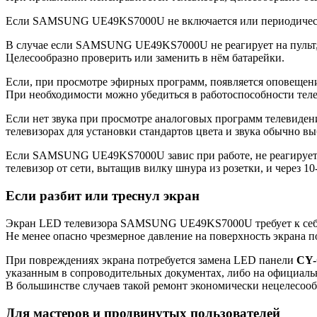
Если SAMSUNG UE49KS7000U не включается или периодически о
В случае если SAMSUNG UE49KS7000U не реагирует на пульт, но
Целесообразно проверить или заменить в нём батарейки.
Если, при просмотре эфирных программ, появляется оповещение
При необходимости можно убедиться в работоспособности теле
Если нет звука при просмотре аналоговых программ телевидени
телевизорах для установки стандартов цвета и звука обычно вы
Если SAMSUNG UE49KS7000U завис при работе, не реагирует ни
телевизор от сети, вытащив вилку шнура из розетки, и через 10
Если разбит или треснул экран
Экран LED телевизора SAMSUNG UE49KS7000U требует к себе 
Не менее опасно чрезмерное давление на поверхность экрана 
При повреждениях экрана потребуется замена LED панели
CY
указанным в сопроводительных документах, либо на официаль
В большинстве случаев такой ремонт экономически нецелесооб
Для мастеров и продвинутых пользователей