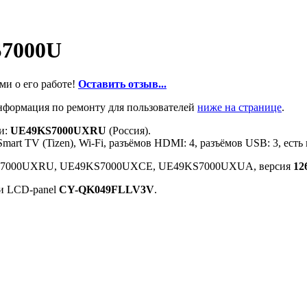
7000U
ми о его работе!
Оставить отзыв...
нформация по ремонту для пользователей
ниже на странице
.
ли:
UE49KS7000UXRU
(Россия).
Smart TV (Tizen), Wi-Fi, разъёмов HDMI: 4, разъёмов USB: 3, е
49KS7000UXRU, UE49KS7000UXCE, UE49KS7000UXUA, версия
12
и LCD-panel
CY-QK049FLLV3V
.