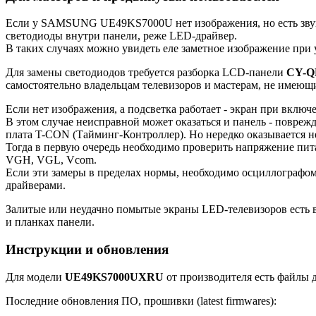
Если у SAMSUNG UE49KS7000U нет изображения, но есть звук,
светодиоды внутри панели, реже LED-драйвер.
В таких случаях можно увидеть еле заметное изображение при
Для замены светодиодов требуется разборка LCD-панели
CY-Q
самостоятельно владельцам телевизоров и мастерам, не имею
Если нет изображения, а подсветка работает - экран при включе
В этом случае неисправной может оказаться и панель - повреж
плата T-CON (Тайминг-Контроллер). Но нередко оказывается 
Тогда в первую очередь необходимо проверить напряжение пит
VGH, VGL, Vcom.
Если эти замеры в пределах нормы, необходимо осциллографо
драйверами.
Залитые или неудачно помытые экраны LED-телевизоров есть в
и планках панели.
Инструкции и обновления
Для модели
UE49KS7000UXRU
от производителя есть файлы д
Последние обновления ПО, прошивки (latest firmwares):