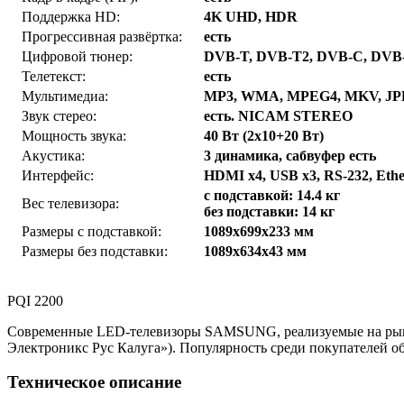
Поддержка HD:
4K UHD, HDR
Прогрессивная развёртка:
есть
Цифровой тюнер:
DVB-T, DVB-T2, DVB-C, DVB
Телетекст:
есть
Мультимедиа:
MP3, WMA, MPEG4, MKV, J
Звук стерео:
есть. NICAM STEREO
Мощность звука:
40 Вт (2x10+20 Вт)
Акустика:
3 динамика, сабвуфер есть
Интерфейс:
HDMI x4, USB x3, RS-232, Ether
с подставкой: 14.4 кг
Вес телевизора:
без подставки: 14 кг
Размеры с подставкой:
1089x699x233 мм
Размеры без подставки:
1089x634x43 мм
PQI 2200
Современные LED-телевизоры SAMSUNG, реализуемые на рынке
Электроникс Рус Калуга»). Популярность среди покупателей о
Техническое описание