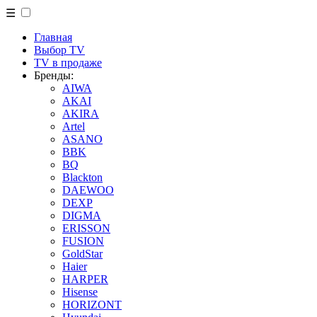
☰
Главная
Выбор TV
TV в продаже
Бренды:
AIWA
AKAI
AKIRA
Artel
ASANO
BBK
BQ
Blackton
DAEWOO
DEXP
DIGMA
ERISSON
FUSION
GoldStar
Haier
HARPER
Hisense
HORIZONT