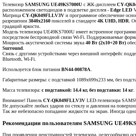
Телевизор
SAMSUNG UE49KS7000U
с ЖК-дисплеем
CY-QK0
расположением светодиодов в подсветке дисплея -
Edge LED
V
Матрица
CY-QK049FLLV3V
и программное обеспечение осн
разрешении
3840x2160
пикселей в стандарте
4K UHD, HDR
. 
градаций яркости.
Модель телевизора UE49KS7000U имеет встроенное програм
посредством беспроводной связи Wi-Fi. Поддерживаемые фо
Мощность акустической системы звука
40 Вт (2x10+20 Вт)
обес
Surround
.
Связь с другими устройствами через внешний интерфейс подде
Bluetooth, Wi-Fi.
Используется блок питания
BN44-00878A
.
Габаритные размеры: с подставкой 1089x699x233 мм, без подст
Масса телевизора:
с подставкой: 14.4 кг, без подставки: 14 кг
.
Внимание! Панель
CY-QK049FLLV3V
LED-телевизора SAMSU
Не допускайте любых ударов по стеклу и давления на поверхн
Так же небезопасно попадание жидкости на экран. Иногда одно
Рекомендации пользователям SAMSUNG UE49K
При проявлении неисправностей телевизора, целесообразно ос