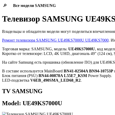
🔎
Все модели
SAMSUNG
Телевизор SAMSUNG UE49KS
Владельцы и обладатели модели могут поделиться впечатления
Ремонт телевизора SAMSUNG UE49KS7000U UE49KS7000
. И
Торговая марка: SAMSUNG, модель:
UE49KS7000U
, код моде
Коротко от телевизоре: LCD, 4K UHD, диагональ 49" (124 см), 
На сайте Samsung есть прошивка (обновление ПО) для UE
В составе используется MainBoard
BN41-02504A BN94-10753P
Блок питания (PSU)
BN44-00878A L55E7_KSM
Power Supply.
LED-подсветка
V6EB_490SMA_LED68_R2
.
TV SAMSUNG
Model: UE49KS7000U