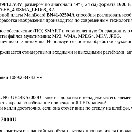
49FLLV3V
, размером по диагонали 49" (124 см) формата
16:9
. В
6EB_490SMA_LED68_R2.
овной платы MainBoard
BN41-02504A
способны реализовать изо
Обработка изображения производится по современным технологи
мное обеспечение (ПО) SMART и установленную Операционную
рматы файлов мультимедиа: MP3, WMA, MPEG4, MKV, JPEG.
печивают 3 динамика. Используется система обработки звуково
рживается стандартными входными и выходными разъёмами: антен
авки 1089x634x43 мм.
NG UE49KS7000U является дорогим и ненадёжным его элемен
ость экрана во избежание повреждений LED-панели!
й капли достаточно, если она стечёт вниз по стеклу на шлейфы
S7000U
ведомиться о гарантийных обязательствах производителя (прода