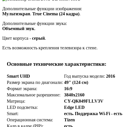
Дополнительные функции изображения:
Мультиэкран
.
True Cinema (24 кадра)
.
Дополнительные функции звука:
Объемный звук
.
Цвет корпуса -
серый
.
Есть возможность крепления телевизора к стене.
Основные технические характеристики:
Smart UHD
Год выпуска модели:
2016
Размер экрана по диагонали:
49" (124 см)
Формат экрана:
16:9
Максимальное разрешение:
3840x2160
Матрица:
CY-QK049FLLV3V
LED подсветка:
Edge LED
Smart:
есть. Поддержка Wi-Fi - есть
Операционная система:
Tizen
Кадр в кадре (PIP):
есть