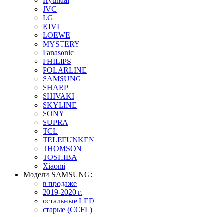
Hyundai
JVC
LG
KIVI
LOEWE
MYSTERY
Panasonic
PHILIPS
POLARLINE
SAMSUNG
SHARP
SHIVAKI
SKYLINE
SONY
SUPRA
TCL
TELEFUNKEN
THOMSON
TOSHIBA
Xiaomi
Модели SAMSUNG:
в продаже
2019-2020 г.
остальные LED
старые (CCFL)