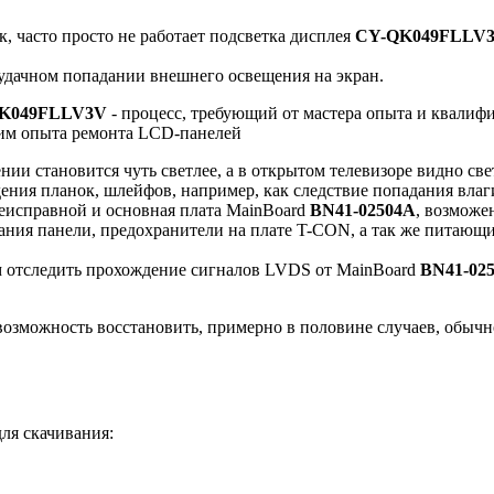
 часто просто не работает подсветка дисплея
CY-QK049FLLV
 удачном попадании внешнего освещения на экран.
K049FLLV3V
- процесс, требующий от мастера опыта и квалиф
щим опыта ремонта LCD-панелей
нии становится чуть светлее, а в открытом телевизоре видно све
дения планок, шлейфов, например, как следствие попадания вла
неисправной и основная плата MainBoard
BN41-02504A
, возможе
ания панели, предохранители на плате T-CON, а так же питающ
м отследить прохождение сигналов LVDS от MainBoard
BN41-02
озможность восстановить, примерно в половине случаев, обычн
ля скачивания: