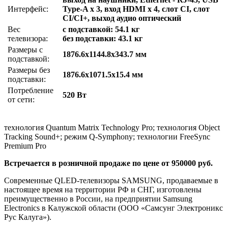
Интерфейс:
Type-A x 3, вход HDMI x 4, слот CI, слот
CI/CI+, выход аудио оптический
Вес
с подставкой: 54.1 кг
телевизора:
без подставки: 43.1 кг
Размеры с
1876.6x1144.8x343.7 мм
подставкой:
Размеры без
1876.6x1071.5x15.4 мм
подставки:
Потребление
520 Вт
от сети:
технология Quantum Matrix Technology Pro; технология Object
Tracking Sound+; режим Q-Symphony; технологии FreeSync
Premium Pro
Встречается в розничной продаже по цене от 950000 руб.
Современные QLED-телевизоры SAMSUNG, продаваемые в
настоящее время на территории РФ и СНГ, изготовлены
преимущественно в России, на предприятии Samsung
Electronics в Калужской области (ООО «Самсунг Электроникс
Рус Калуга»).