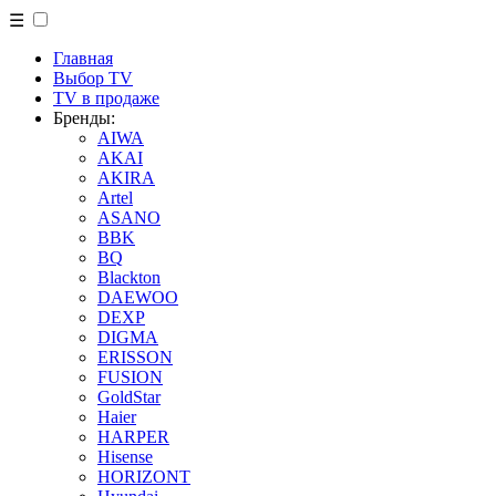
☰
Главная
Выбор TV
TV в продаже
Бренды:
AIWA
AKAI
AKIRA
Artel
ASANO
BBK
BQ
Blackton
DAEWOO
DEXP
DIGMA
ERISSON
FUSION
GoldStar
Haier
HARPER
Hisense
HORIZONT