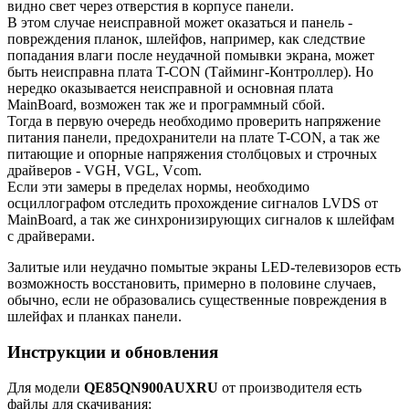
видно свет через отверстия в корпусе панели.
В этом случае неисправной может оказаться и панель -
повреждения планок, шлейфов, например, как следствие
попадания влаги после неудачной помывки экрана, может
быть неисправна плата T-CON (Тайминг-Контроллер). Но
нередко оказывается неисправной и основная плата
MainBoard, возможен так же и программный сбой.
Тогда в первую очередь необходимо проверить напряжение
питания панели, предохранители на плате T-CON, а так же
питающие и опорные напряжения столбцовых и строчных
драйверов - VGH, VGL, Vcom.
Если эти замеры в пределах нормы, необходимо
осциллографом отследить прохождение сигналов LVDS от
MainBoard, а так же синхронизирующих сигналов к шлейфам
с драйверами.
Залитые или неудачно помытые экраны LED-телевизоров есть
возможность восстановить, примерно в половине случаев,
обычно, если не образовались существенные повреждения в
шлейфах и планках панели.
Инструкции и обновления
Для модели
QE85QN900AUXRU
от производителя есть
файлы для скачивания: