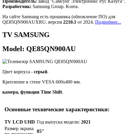
Производитель:
завод "Самсунг Электроникс Рус Калуга".
Разработчик:
Samsung Group. Korea.
На сайте Samsung есть прошивка (обновление ПО) для
QE85QN900AUXRU, версия
2210.1
от 2024.
Подробнее...
TV SAMSUNG
Model: QE85QN900AU
Цвет корпуса -
серый
.
Крепление к стене VESA 600x400 мм.
камера, функция Time Shift
.
Основные технические характеристики:
TV LCD UHD
Год выпуска модели:
2021
Размер экрана
85"
по диагонали: