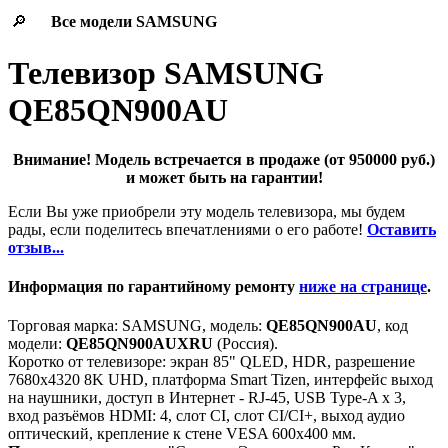
🔎
Все модели
SAMSUNG
Телевизор SAMSUNG
QE85QN900AU
Внимание! Модель встречается в продаже (от 950000 руб.)
и может быть на гарантии!
Если Вы уже приобрели эту модель телевизора, мы будем
рады, если поделитесь впечатлениями о его работе!
Оставить
отзыв...
Информация по гарантийному ремонту
ниже на странице
.
Торговая марка: SAMSUNG, модель:
QE85QN900AU
, код
модели:
QE85QN900AUXRU
(Россия).
Коротко от телевизоре: экран 85" QLED, HDR, разрешение
7680x4320 8K UHD, платформа Smart Tizen, интерфейс выход
на наушники, доступ в Интернет - RJ-45, USB Type-A x 3,
вход разъёмов HDMI: 4, слот CI, слот CI/CI+, выход аудио
оптический, крепление к стене VESA 600x400 мм.