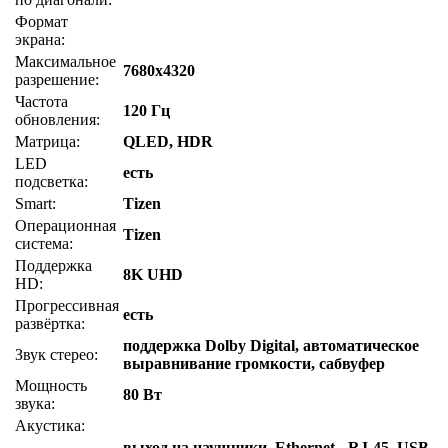
Формат
экрана:
Максимальное
7680x4320
разрешение:
Частота
120 Гц
обновления:
Матрица:
QLED, HDR
LED
есть
подсветка:
Smart:
Tizen
Операционная
Tizen
система:
Поддержка
8K UHD
HD:
Прогрессивная
есть
развёртка:
поддержка Dolby Digital, автоматическое
Звук стерео:
выравнивание громкости, сабвуфер
Мощность
80 Вт
звука:
Акустика:
выход на наушники, Ethernet - RJ-45, USB