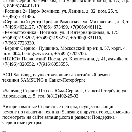
«ТрансСервис-95» Москва, 1-й Варшавский проезд, д. 1А, стр.
3, 8(495)744-01-10.
«Росинка 2» Наро-Фоминск, ул. Ленина, д. 32, пом. 25, т.
+7(496)6141486.
«Сервисный центр Профи» Раменское, ул. Михалевича, д. 3, т.
+7(496)4632127, +7(496)4673499, +7(906)0461112.
«Рембыттехника» Ногинск, ул. 3 Интернационала, д. 175,
+7(496)5193202, +7(496)5193277, +7(906)0331116,
+7(963)7723330.
«Беринг Сервис» Пушкино, Московский пр-кт, д. 57, корп. 4,
пом. 004, beringservice.ru, +7(495)7209706.
«НИКЭ» Павловский Посад, ул. Кропоткина, д. 41, asc-nike.ru,
+7(496)4320552, +7(916)6053555.
АСЦ Samsung, осуществляющие гарантийный ремонт
техники SAMSUNG в Санкт-Петербурге:
«Samsung Сервис Плаза - Юма-Cервис», Санкт-Петербург, ул.
Апрельская, д. 5, тел. 8(812)402-25-02.
Авторизованные Сервисные центры, осуществляющие
ремонт по гарантии техники Samsung в других городах можно
посмотреть на сайте samsung.com в разделе: Поддержка -
Сервисные центры.