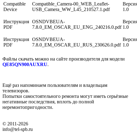
Compatible
Compatible_Camera-00_WEB_Leaflet-
Версия
Device
USB_Camera_WW_L45_210527.1.pdf
1.0
Инструкция
OSNDVBEUA-
Версия
PDF
7.8.0_EM_OSCAR_EU_ENG_240216.0.pdf
1.0
Инструкция
OSNDVBEUA-
Версия
PDF
7.8.0_EM_OSCAR_EU_RUS_230626.0.pdf
1.0
Файлы скачать можно на сайте производителя для модели
QE85QN900AUXRU
.
Ещё раз напоминаем пользователям и владельцам
телевизоров.
Попытки самостоятельного ремонта могут иметь серьёзные
негативные последствия, вплоть до полной
неремонтопригодности.
© 2011-2026
info@tel-spb.ru