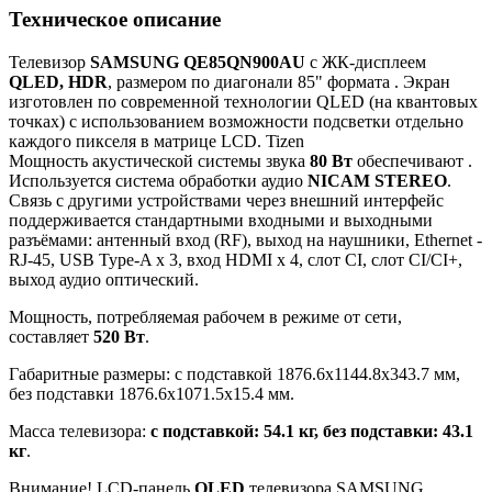
Техническое описание
Телевизор
SAMSUNG QE85QN900AU
с ЖК-дисплеем
QLED, HDR
, размером по диагонали 85" формата
. Экран
изготовлен по современной технологии QLED (на квантовых
точках) с использованием возможности подсветки отдельно
каждого пикселя в матрице LCD. Tizen
Мощность акустической системы звука
80 Вт
обеспечивают .
Используется система обработки аудио
NICAM STEREO
.
Связь с другими устройствами через внешний интерфейс
поддерживается стандартными входными и выходными
разъёмами: антенный вход (RF), выход на наушники, Ethernet -
RJ-45, USB Type-A x 3, вход HDMI x 4, слот CI, слот CI/CI+,
выход аудио оптический.
Мощность, потребляемая рабочем в режиме от сети,
составляет
520 Вт
.
Габаритные размеры: с подставкой 1876.6x1144.8x343.7 мм,
без подставки 1876.6x1071.5x15.4 мм.
Масса телевизора:
с подставкой: 54.1 кг, без подставки: 43.1
кг
.
Внимание! LCD-панель
QLED
телевизора SAMSUNG