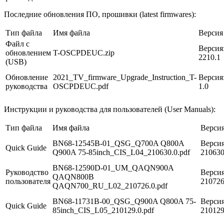
Последние обновления ПО, прошивки (latest firmwares):
Тип файла
Имя файла
Версия
Файл с
Версия
обновлением
T-OSCPDEUC.zip
2210.1
(USB)
Обновление
2021_TV_firmware_Upgrade_Instruction_T-
Версия
руководства
OSCPDEUC.pdf
1.0
Инструкции и руководства для пользователей (User Manuals):
Тип файла
Имя файла
Верси
BN68-12545B-01_QSG_Q700A Q800A
Версия
Quick Guide
Q900A 75-85inch_CIS_L04_210630.0.pdf
21063
BN68-12590D-01_UM_QAQN900A
Руководство
Версия
QAQN800B
пользователя
21072
QAQN700_RU_L02_210726.0.pdf
BN68-11731B-00_QSG_Q900A Q800A 75-
Версия
Quick Guide
85inch_CIS_L05_210129.0.pdf
21012