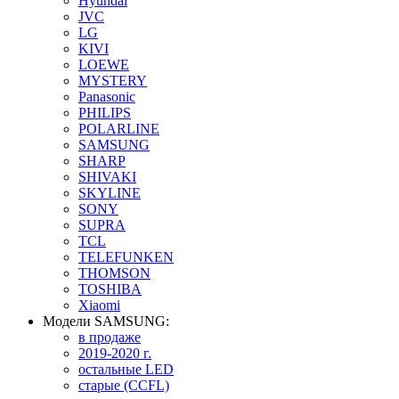
Hyundai
JVC
LG
KIVI
LOEWE
MYSTERY
Panasonic
PHILIPS
POLARLINE
SAMSUNG
SHARP
SHIVAKI
SKYLINE
SONY
SUPRA
TCL
TELEFUNKEN
THOMSON
TOSHIBA
Xiaomi
Модели SAMSUNG:
в продаже
2019-2020 г.
остальные LED
старые (CCFL)