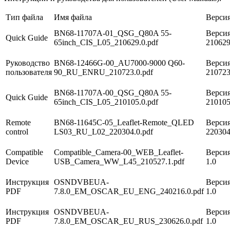
Тип файла
Имя файла
Верси
BN68-11707A-01_QSG_Q80A 55-
Версия
Quick Guide
65inch_CIS_L05_210629.0.pdf
21062
Руководство
BN68-12466G-00_AU7000-9000 Q60-
Версия
пользователя
90_RU_ENRU_210723.0.pdf
21072
BN68-11707A-00_QSG_Q80A 55-
Версия
Quick Guide
65inch_CIS_L05_210105.0.pdf
21010
Remote
BN68-11645C-05_Leaflet-Remote_QLED
Версия
control
LS03_RU_L02_220304.0.pdf
22030
Compatible
Compatible_Camera-00_WEB_Leaflet-
Версия
Device
USB_Camera_WW_L45_210527.1.pdf
1.0
Инструкция
OSNDVBEUA-
Версия
PDF
7.8.0_EM_OSCAR_EU_ENG_240216.0.pdf
1.0
Инструкция
OSNDVBEUA-
Версия
PDF
7.8.0_EM_OSCAR_EU_RUS_230626.0.pdf
1.0