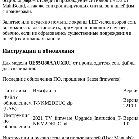
осциллографом отследить прохождение сигналов LVDS от
MainBoard, а так же синхронизирующих сигналов к шлейфам
с драйверами.
Залитые или неудачно помытые экраны LED-телевизоров есть
возможность восстановить, примерно в половине случаев,
обычно, если не образовались существенные повреждения в
шлейфах и планках панели.
Инструкции и обновления
Для модели
QE55Q80AAUXRU
от производителя есть файлы
для скачивания:
Последние обновления ПО, прошивки (latest firmwares):
Тип файла
Имя файла
Версия
Файл с
Версия
обновлением
T-NKM2DEUC.zip
2210.1
(USB)
Инструкция
2021_TV_firmware_Upgrade_Instruction_T-
Версия
по
NKM2DEUC.pdf
1.0
обновлению
Инструкции и руководства для пользователей (User Manuals):