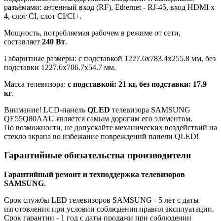
разъёмами: антенный вход (RF), Ethernet - RJ-45, вход HDMI x
4, слот CI, слот CI/CI+.
Мощность, потребляемая рабочем в режиме от сети,
составляет
240 Вт
.
Габаритные размеры: с подставкой 1227.6x783.4x255.8 мм, без
подставки 1227.6x706.7x54.7 мм.
Масса телевизора:
с подставкой: 21 кг, без подставки: 17.9
кг
.
Внимание! LCD-панель
QLED
телевизора SAMSUNG
QE55Q80AAU является самым дорогим его элементом.
По возможности, не допускайте механических воздействий на
стекло экрана во избежание повреждений панели QLED!
Гарантийные обязательства производителя
Гарантийный ремонт и техподдержка телевизоров
SAMSUNG
.
Срок службы LED телевизоров SAMSUNG - 5 лет с даты
изготовления при условии соблюдения правил эксплуатации.
Срок гарантии - 1 год с даты продажи при соблюдении