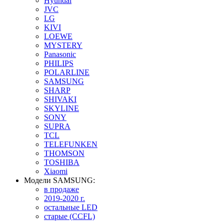
Hyundai
JVC
LG
KIVI
LOEWE
MYSTERY
Panasonic
PHILIPS
POLARLINE
SAMSUNG
SHARP
SHIVAKI
SKYLINE
SONY
SUPRA
TCL
TELEFUNKEN
THOMSON
TOSHIBA
Xiaomi
Модели SAMSUNG:
в продаже
2019-2020 г.
остальные LED
старые (CCFL)