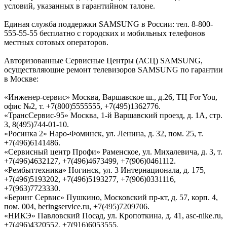
условий, указанных в гарантийном талоне.
Единая служба поддержки SAMSUNG в России: тел. 8-800-
555-55-55 бесплатно с городских и мобильных телефонов
местных сотовых операторов.
Авторизованные Сервисные Центры (АСЦ) SAMSUNG,
осуществляющие ремонт телевизоров SAMSUNG по гарантии
в Москве:
«Инженер-сервис» Москва, Варшавское ш., д.26, ТЦ For You,
офис №2, т. +7(800)5555555, +7(495)1362776.
«ТрансСервис-95» Москва, 1-й Варшавский проезд, д. 1А, стр.
3, 8(495)744-01-10.
«Росинка 2» Наро-Фоминск, ул. Ленина, д. 32, пом. 25, т.
+7(496)6141486.
«Сервисный центр Профи» Раменское, ул. Михалевича, д. 3, т.
+7(496)4632127, +7(496)4673499, +7(906)0461112.
«Рембыттехника» Ногинск, ул. 3 Интернационала, д. 175,
+7(496)5193202, +7(496)5193277, +7(906)0331116,
+7(963)7723330.
«Беринг Сервис» Пушкино, Московский пр-кт, д. 57, корп. 4,
пом. 004, beringservice.ru, +7(495)7209706.
«НИКЭ» Павловский Посад, ул. Кропоткина, д. 41, asc-nike.ru,
+7(496)4320552, +7(916)6053555.