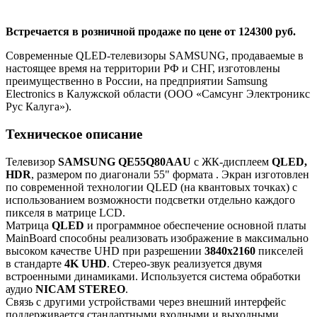
Встречается в розничной продаже по цене от 124300 руб.
Современные QLED-телевизоры SAMSUNG, продаваемые в
настоящее время на территории РФ и СНГ, изготовлены
преимущественно в России, на предприятии Samsung
Electronics в Калужской области (ООО «Самсунг Электроникс
Рус Калуга»).
Техническое описание
Телевизор
SAMSUNG QE55Q80AAU
с ЖК-дисплеем
QLED,
HDR
, размером по диагонали 55" формата
. Экран изготовлен
по современной технологии QLED (на квантовых точках) с
использованием возможности подсветки отдельно каждого
пикселя в матрице LCD.
Матрица
QLED
и программное обеспечение основной платы
MainBoard способны реализовать изображение в максимально
высоком качестве UHD при разрешении
3840x2160
пикселей
в стандарте
4K UHD
. Стерео-звук реализуется двумя
встроенными динамиками. Используется система обработки
аудио
NICAM STEREO
.
Связь с другими устройствами через внешний интерфейс
поддерживается стандартными входными и выходными