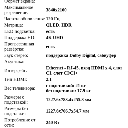
Формат экрана:
Максимальное
3840x2160
разрешение:
Частота обновления:
120 Гц
Матрица:
QLED, HDR
LED подсветка:
есть
Поддержка HD:
4K UHD
Прогрессивная
есть
развёртка:
Звук стерео:
поддержка Dolby Digital, сабвуфер
Акустика:
Ethernet - RJ-45, вход HDMI x 4, слот
Интерфейс:
CI, слот CI/CI+
Тип HDMI:
2.1
с подставкой: 21 кг
Вес телевизора:
без подставки: 17.9 кг
Размеры с
1227.6x783.4x255.8 мм
подставкой:
Размеры без
1227.6x706.7x54.7 мм
подставки:
Потребление от
240 Вт
сети: