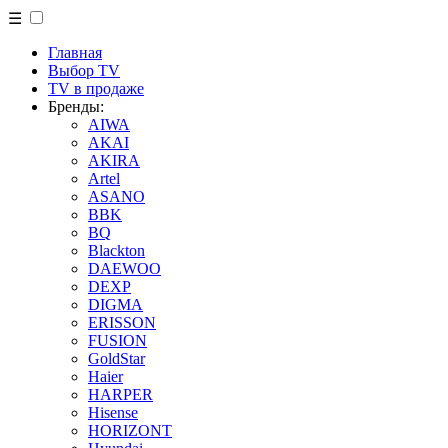
☰
Главная
Выбор TV
TV в продаже
Бренды:
AIWA
AKAI
AKIRA
Artel
ASANO
BBK
BQ
Blackton
DAEWOO
DEXP
DIGMA
ERISSON
FUSION
GoldStar
Haier
HARPER
Hisense
HORIZONT