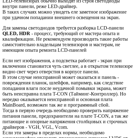
LED-телевизорах обычно выходят из строя светодиоды
внутри панели, реже LED-драйвер.
В таких случаях можно увидеть еле заметное изображение
при удачном попадании внешнего освещения на экран.
Для замены светодиодов требуется разборка LCD-панели
QLED, HDR
- процесс, требующий от мастера опыта и
квалификации. Не рекомендуем производить такие работы
самостоятельно владельцам телевизоров и мастерам, не
имеющим опыта ремонта LCD-панелей
Если нет изображения, а подсветка работает - экран при
включении становится чуть светлее, а в открытом телевизоре
видно свет через отверстия в корпусе панели.
В этом случае неисправной может оказаться и панель -
повреждения планок, шлейфов, например, как следствие
попадания влаги после неудачной помывки экрана, может
быть неисправна плата T-CON (Тайминг-Контроллер). Но
нередко оказывается неисправной и основная плата
MainBoard, возможен так же и программный сбой.
Тогда в первую очередь необходимо проверить напряжение
питания панели, предохранители на плате T-CON, а так же
питающие и опорные напряжения столбцовых и строчных
драйверов - VGH, VGL, Vcom.
Если эти замеры в пределах нормы, необходимо