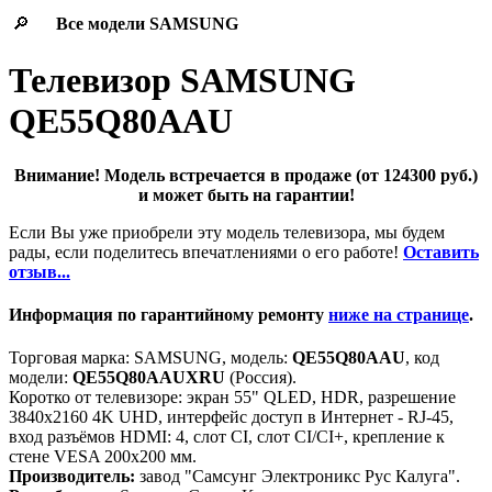
🔎
Все модели
SAMSUNG
Телевизор SAMSUNG
QE55Q80AAU
Внимание! Модель встречается в продаже (от 124300 руб.)
и может быть на гарантии!
Если Вы уже приобрели эту модель телевизора, мы будем
рады, если поделитесь впечатлениями о его работе!
Оставить
отзыв...
Информация по гарантийному ремонту
ниже на странице
.
Торговая марка: SAMSUNG, модель:
QE55Q80AAU
, код
модели:
QE55Q80AAUXRU
(Россия).
Коротко от телевизоре: экран 55" QLED, HDR, разрешение
3840x2160 4K UHD, интерфейс доступ в Интернет - RJ-45,
вход разъёмов HDMI: 4, слот CI, слот CI/CI+, крепление к
стене VESA 200x200 мм.
Производитель:
завод "Самсунг Электроникс Рус Калуга".