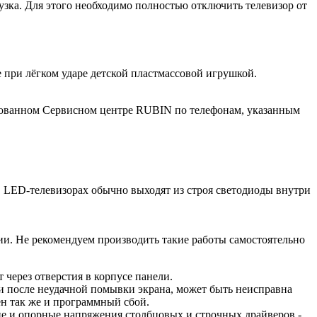
узка. Для этого необходимо полностью отключить телевизор от
при лёгком ударе детской пластмассовой игрушкой.
изованном Сервисном центре RUBIN по телефонам, указанным
в LED-телевизорах обычно выходят из строя светодиоды внутри
ии. Не рекомендуем производить такие работы самостоятельно
т через отверстия в корпусе панели.
ги после неудачной помывки экрана, может быть неисправна
ен так же и программный сбой.
ие и опорные напряжения столбцовых и строчных драйверов -