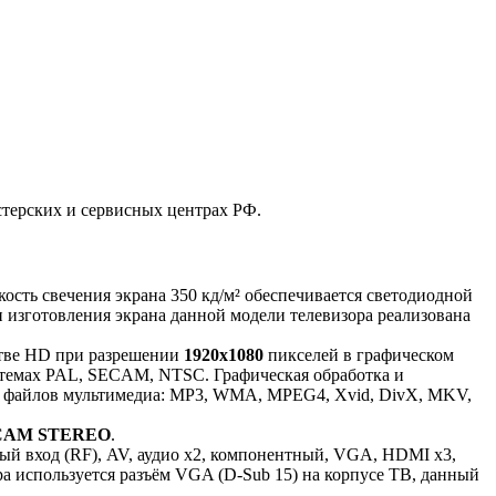
терских и сервисных центрах РФ.
кость свечения экрана 350 кд/м² обеспечивается светодиодной
 изготовления экрана данной модели телевизора реализована
стве HD при разрешении
1920x1080
пикселей в графическом
стемах PAL, SECAM, NTSC. Графическая обработка и
аты файлов мультимедиа: MP3, WMA, MPEG4, Xvid, DivX, MKV,
CAM STEREO
.
й вход (RF), AV, аудио x2, компонентный, VGA, HDMI x3,
а используется разъём VGA (D-Sub 15) на корпусе ТВ, данный