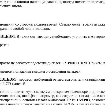
льт, ни на кнопки панели управления, иногда помогает перезагр
ключить вновь.
шения со стороны пользователей. Стекло может треснуть даже 
крана по любой части площади.
0DLEDM
. В таких случаях цену необходимо уточнить в Автор
разен.
просто не работает подсветка дисплея
CX390DLEDM
. Причём, 
 удачном попадании внешнего освещения на экран.
90DLEDM
- процесс, требующий от мастера опыта и квалификац
та LCD-панелей
нии становится чуть светлее, а в открытом телевизоре видно све
дения планок, шлейфов, например, как следствие попадания вла
неисправной и основная плата MainBoard
TP.VST59.P83
, возмож
ания панели, предохранители на плате T-CON, а так же питающ