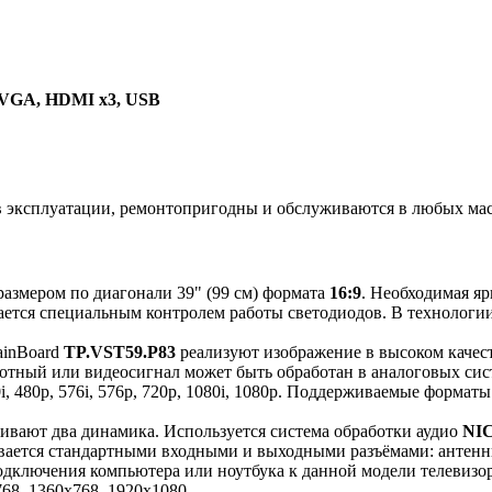
, VGA, HDMI x3, USB
в эксплуатации, ремонтопригодны и обслуживаются в любых мас
 размером по диагонали 39" (99 см) формата
16:9
. Необходимая яр
ается специальным контролем работы светодиодов. В технологии
ainBoard
TP.VST59.P83
реализуют изображение в высоком каче
тотный или видеосигнал может быть обработан в аналоговых си
i, 480p, 576i, 576p, 720p, 1080i, 1080p. Поддерживаемые форм
ивают два динамика. Используется система обработки аудио
NI
вается стандартными входными и выходными разъёмами: антенны
дключения компьютера или ноутбука к данной модели телевизор
68, 1360x768, 1920x1080.