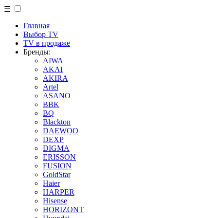
☰
Главная
Выбор TV
TV в продаже
Бренды:
AIWA
AKAI
AKIRA
Artel
ASANO
BBK
BQ
Blackton
DAEWOO
DEXP
DIGMA
ERISSON
FUSION
GoldStar
Haier
HARPER
Hisense
HORIZONT