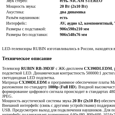
Звук стерео:
есть. NICAM STEREO
Мощность звука:
20 Вт (2х10 Вт)
Акустика:
два динамика
Разъём наушников:
есть
Интерфейс:
AV, аудио x2, компонентный
Размеры с подставкой:
906x598x210 мм
Размеры без подставки:
906x548x76 мм
LED-телевизоры RUBIN изготавливались в России, находятся 
Техническое описание
Телевизор
RUBIN RB-39D3F
с ЖК-дисплеем
CX390DLEDM
,
подсветкой LED. Динамическая контрастность 500000:1 достиг
светодиодная LED подсветка.
Матрица
CX390DLEDM
и программное обеспечение платы M
разложении по стандарту
1080p
(
Full HD
). Входной высокочас
формирование цифрового сигнала происходит в стандартах 480
JPEG.
Мощность акустической системы звука
20 Вт (2х10 Вт)
обеспеч
Внешний интерфейс (связь с другими устройствами) поддержи
USB. Предусмотрен выход для подключения наушников. Для по
интерфейс поддерживает разрешения: 640x480, 800x600, 1024x7