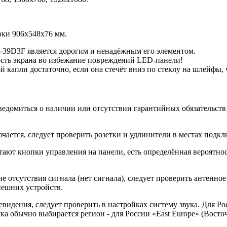
вки 906x548x76 мм.
9D3F является дорогим и ненадёжным его элементом.
ость экрана во избежание повреждений LED-панели!
й капли достаточно, если она стечёт вниз по стеклу на шлейфы
ведомиться о наличии или отсутствии гарантийных обязательств
ется, следует проверить розетки и удлинители в местах подклю
ают кнопки управления на панели, есть определённая вероятност
 отсутствия сигнала (нет сигнала), следует проверить антенное
нешних устройств.
видения, следует проверить в настройках систему звука. Для Ро
ка обычно выбирается регион - для России «East Europe» (Восто