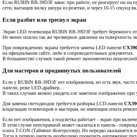
Если RUBIN RB-39D3F завис при работе, не реагирует ни на пу
сети, вытащив вилку шнура из розетки, и через 10-15 секунд в
Если разбит или треснул экран
Экран LED телевизора RUBIN RB-39D3F требует бережного отно
Не менее опасно так же чрезмерное давление на поверхность э
При повреждениях экрана требуется замена LED панели
CX39
на официальном сайте, либо в сопроводительных документах.
В большинстве случаев такой ремонт экономически нецелесооб
Для мастеров и продвинутых пользователей
Если у RUBIN RB-39D3F нет изображения, но есть звук, часто 
панели, реже LED-драйвер.
В таких случаях можно увидеть еле заметное изображение при
Для замены светодиодов требуется разборка LCD-панели
CX3
владельцам телевизоров и мастерам, не имеющим опыта ремон
Если нет изображения, а подсветка работает - экран при включе
В этом случае неисправной может оказаться и панель - повреж
плата T-CON (Тайминг-Контроллер). Но нередко оказывается 
Тогда в первую очередь необходимо проверить напряжение пит