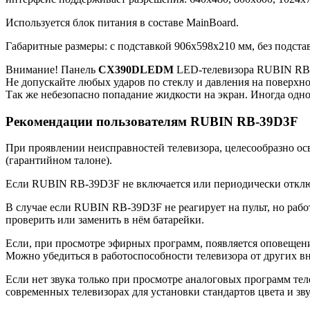
Используется блок питания в составе MainBoard.
Габаритные размеры: с подставкой 906x598x210 мм, без подста
Внимание! Панель
CX390DLEDM
LED-телевизора RUBIN RB-3
Не допускайте любых ударов по стеклу и давления на поверхн
Так же небезопасно попадание жидкости на экран. Иногда одно
Рекомендации пользователям RUBIN RB-39D3F
При проявлении неисправностей телевизора, целесообразно ос
(гарантийном талоне).
Если RUBIN RB-39D3F не включается или периодически отключа
В случае если RUBIN RB-39D3F не реагирует на пульт, но работ
проверить или заменить в нём батарейки.
Если, при просмотре эфирных программ, появляется оповещение
Можно убедиться в работоспособности телевизора от других в
Если нет звука только при просмотре аналоговых программ теле
современных телевизорах для установки стандартов цвета и зву