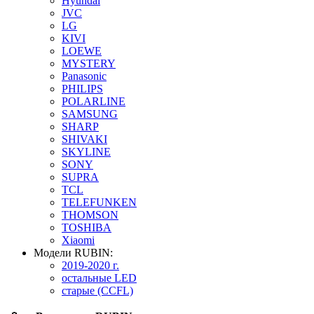
Hyundai
JVC
LG
KIVI
LOEWE
MYSTERY
Panasonic
PHILIPS
POLARLINE
SAMSUNG
SHARP
SHIVAKI
SKYLINE
SONY
SUPRA
TCL
TELEFUNKEN
THOMSON
TOSHIBA
Xiaomi
Модели RUBIN:
2019-2020 г.
остальные LED
старые (CCFL)