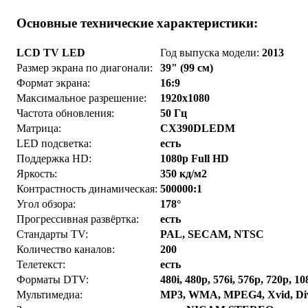
Основные технические характеристики:
LCD TV LED
Год выпуска модели:
2013
Размер экрана по диагонали:
39" (99 см)
Формат экрана:
16:9
Максимальное разрешение:
1920x1080
Частота обновления:
50 Гц
Матрица:
CX390DLEDM
LED подсветка:
есть
Поддержка HD:
1080p Full HD
Яркость:
350 кд/м2
Контрастность динамическая:
500000:1
Угол обзора:
178°
Прогрессивная развёртка:
есть
Стандарты TV:
PAL, SECAM, NTSC
Количество каналов:
200
Телетекст:
есть
Форматы DTV:
480i, 480p, 576i, 576p, 720p, 10
Мультимедиа:
MP3, WMA, MPEG4, Xvid, D