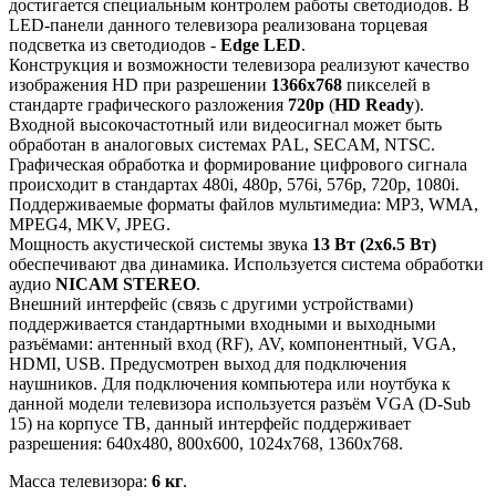
достигается специальным контролем работы светодиодов. В
LED-панели данного телевизора реализована торцевая
подсветка из светодиодов -
Edge LED
.
Конструкция и возможности телевизора реализуют качество
изображения HD при разрешении
1366x768
пикселей в
стандарте графического разложения
720p
(
HD Ready
).
Входной высокочастотный или видеосигнал может быть
обработан в аналоговых системах PAL, SECAM, NTSC.
Графическая обработка и формирование цифрового сигнала
происходит в стандартах 480i, 480p, 576i, 576p, 720p, 1080i.
Поддерживаемые форматы файлов мультимедиа: MP3, WMA,
MPEG4, MKV, JPEG.
Мощность акустической системы звука
13 Вт (2x6.5 Вт)
обеспечивают два динамика. Используется система обработки
аудио
NICAM STEREO
.
Внешний интерфейс (связь с другими устройствами)
поддерживается стандартными входными и выходными
разъёмами: антенный вход (RF), AV, компонентный, VGA,
HDMI, USB. Предусмотрен выход для подключения
наушников. Для подключения компьютера или ноутбука к
данной модели телевизора используется разъём VGA (D-Sub
15) на корпусе ТВ, данный интерфейс поддерживает
разрешения: 640x480, 800x600, 1024x768, 1360x768.
Масса телевизора:
6 кг
.