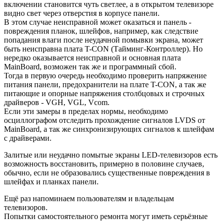
включении становится чуть светлее, а в открытом телевизоре
видно свет через отверстия в корпусе панели.
В этом случае неисправной может оказаться и панель -
повреждения планок, шлейфов, например, как следствие
попадания влаги после неудачной помывки экрана, может
быть неисправна плата T-CON (Тайминг-Контроллер). Но
нередко оказывается неисправной и основная плата
MainBoard, возможен так же и программный сбой.
Тогда в первую очередь необходимо проверить напряжение
питания панели, предохранители на плате T-CON, а так же
питающие и опорные напряжения столбцовых и строчных
драйверов - VGH, VGL, Vcom.
Если эти замеры в пределах нормы, необходимо
осциллографом отследить прохождение сигналов LVDS от
MainBoard, а так же синхронизирующих сигналов к шлейфам
с драйверами.
Залитые или неудачно помытые экраны LED-телевизоров есть
возможность восстановить, примерно в половине случаев,
обычно, если не образовались существенные повреждения в
шлейфах и планках панели.
Ещё раз напоминаем пользователям и владельцам
телевизоров.
Попытки самостоятельного ремонта могут иметь серьёзные