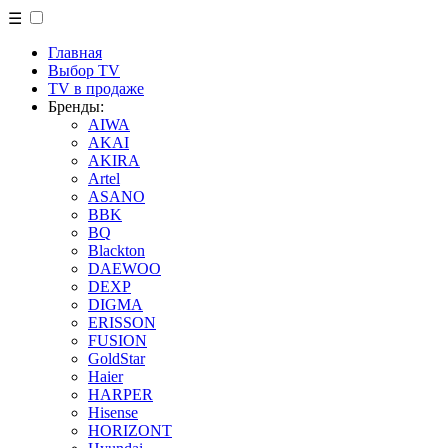
☰
Главная
Выбор TV
TV в продаже
Бренды:
AIWA
AKAI
AKIRA
Artel
ASANO
BBK
BQ
Blackton
DAEWOO
DEXP
DIGMA
ERISSON
FUSION
GoldStar
Haier
HARPER
Hisense
HORIZONT