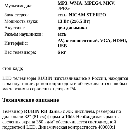
MP3, WMA, MPEG4, MKV,
Мультимедиа:
JPEG
Звук стерео:
есть. NICAM STEREO
Мощность звука:
13 Вт (2x6.5 Вт)
Акустика:
два динамика
Разъём наушников:
есть
AV, компонентный, VGA, HDMI,
Интерфейс:
USB
Вес телевизора:
6 кг
стоп-кадр;
LED-телевизоры RUBIN изготавливались в России, находятся
в эксплуатации, ремонтопригодны и обслуживаются в любых
мастерских и сервисных центрах РФ.
Техническое описание
Телевизор
RUBIN RB-32SE5
с ЖК-дисплеем, размером по
диагонали 32" (81 см) формата
16:9
. Необходимая яркость
свечения экрана 350 кд/м² обеспечивается светодиодной
подсветкой LED. Динамическая контрастность 400000:1