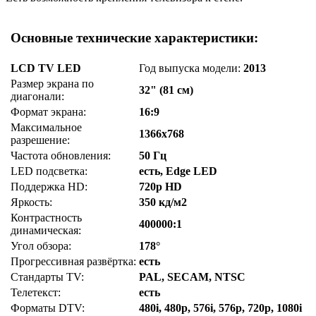
Основные технические характеристики:
LCD TV LED
Год выпуска модели:
2013
Размер экрана по
32" (81 см)
диагонали:
Формат экрана:
16:9
Максимальное
1366x768
разрешение:
Частота обновления:
50 Гц
LED подсветка:
есть, Edge LED
Поддержка HD:
720p HD
Яркость:
350 кд/м2
Контрастность
400000:1
динамическая:
Угол обзора:
178°
Прогрессивная развёртка:
есть
Стандарты TV:
PAL, SECAM, NTSC
Телетекст:
есть
Форматы DTV:
480i, 480p, 576i, 576p, 720p, 1080i