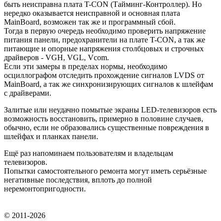
быть неисправна плата T-CON (Тайминг-Контроллер). Но
нередко оказывается неисправной и основная плата
MainBoard, возможен так же и программный сбой.
Тогда в первую очередь необходимо проверить напряжение
питания панели, предохранители на плате T-CON, а так же
питающие и опорные напряжения столбцовых и строчных
драйверов - VGH, VGL, Vcom.
Если эти замеры в пределах нормы, необходимо
осциллографом отследить прохождение сигналов LVDS от
MainBoard, а так же синхронизирующих сигналов к шлейфам
с драйверами.
Залитые или неудачно помытые экраны LED-телевизоров есть
возможность восстановить, примерно в половине случаев,
обычно, если не образовались существенные повреждения в
шлейфах и планках панели.
Ещё раз напоминаем пользователям и владельцам
телевизоров.
Попытки самостоятельного ремонта могут иметь серьёзные
негативные последствия, вплоть до полной
неремонтопригодности.
© 2011-2026