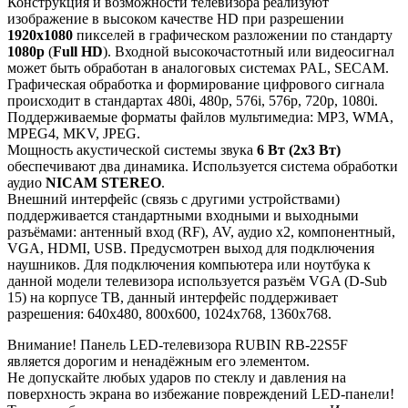
Конструкция и возможности телевизора реализуют
изображение в высоком качестве HD при разрешении
1920x1080
пикселей в графическом разложении по стандарту
1080p
(
Full HD
). Входной высокочастотный или видеосигнал
может быть обработан в аналоговых системах PAL, SECAM.
Графическая обработка и формирование цифрового сигнала
происходит в стандартах 480i, 480p, 576i, 576p, 720p, 1080i.
Поддерживаемые форматы файлов мультимедиа: MP3, WMA,
MPEG4, MKV, JPEG.
Мощность акустической системы звука
6 Вт (2х3 Вт)
обеспечивают два динамика. Используется система обработки
аудио
NICAM STEREO
.
Внешний интерфейс (связь с другими устройствами)
поддерживается стандартными входными и выходными
разъёмами: антенный вход (RF), AV, аудио x2, компонентный,
VGA, HDMI, USB. Предусмотрен выход для подключения
наушников. Для подключения компьютера или ноутбука к
данной модели телевизора используется разъём VGA (D-Sub
15) на корпусе ТВ, данный интерфейс поддерживает
разрешения: 640x480, 800x600, 1024x768, 1360x768.
Внимание! Панель LED-телевизора RUBIN RB-22S5F
является дорогим и ненадёжным его элементом.
Не допускайте любых ударов по стеклу и давления на
поверхность экрана во избежание повреждений LED-панели!