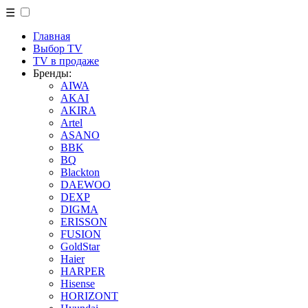
☰
Главная
Выбор TV
TV в продаже
Бренды:
AIWA
AKAI
AKIRA
Artel
ASANO
BBK
BQ
Blackton
DAEWOO
DEXP
DIGMA
ERISSON
FUSION
GoldStar
Haier
HARPER
Hisense
HORIZONT