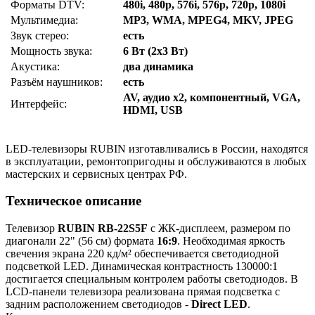
Форматы DTV:
480i, 480p, 576i, 576p, 720p, 1080i
Мультимедиа:
MP3, WMA, MPEG4, MKV, JPEG
Звук стерео:
есть
Мощность звука:
6 Вт (2х3 Вт)
Акустика:
два динамика
Разъём наушников:
есть
AV, аудио x2, компонентный, VGA,
Интерфейс:
HDMI, USB
LED-телевизоры RUBIN изготавливались в России, находятся
в эксплуатации, ремонтопригодны и обслуживаются в любых
мастерских и сервисных центрах РФ.
Техническое описание
Телевизор
RUBIN RB-22S5F
с ЖК-дисплеем, размером по
диагонали 22" (56 см) формата
16:9
. Необходимая яркость
свечения экрана 220 кд/м² обеспечивается светодиодной
подсветкой LED. Динамическая контрастность 130000:1
достигается специальным контролем работы светодиодов. В
LCD-панели телевизора реализована прямая подсветка с
задним расположением светодиодов -
Direct LED
.