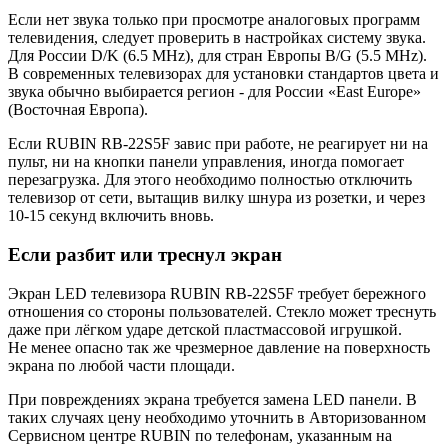
Если нет звука только при просмотре аналоговых программ
телевидения, следует проверить в настройках систему звука.
Для России D/K (6.5 MHz), для стран Европы B/G (5.5 MHz).
В современных телевизорах для установки стандартов цвета и
звука обычно выбирается регион - для России «East Europe»
(Восточная Европа).
Если RUBIN RB-22S5F завис при работе, не реагирует ни на
пульт, ни на кнопки панели управления, иногда помогает
перезагрузка. Для этого необходимо полностью отключить
телевизор от сети, вытащив вилку шнура из розетки, и через
10-15 секунд включить вновь.
Если разбит или треснул экран
Экран LED телевизора RUBIN RB-22S5F требует бережного
отношения со стороны пользователей. Стекло может треснуть
даже при лёгком ударе детской пластмассовой игрушкой.
Не менее опасно так же чрезмерное давление на поверхность
экрана по любой части площади.
При повреждениях экрана требуется замена LED панели. В
таких случаях цену необходимо уточнить в Авторизованном
Сервисном центре RUBIN по телефонам, указанным на