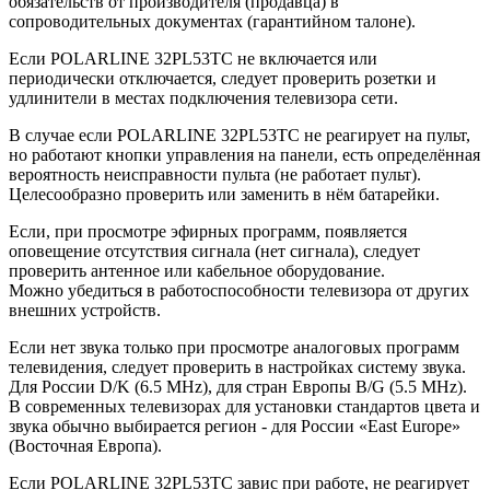
обязательств от производителя (продавца) в
сопроводительных документах (гарантийном талоне).
Если POLARLINE 32PL53TC не включается или
периодически отключается, следует проверить розетки и
удлинители в местах подключения телевизора сети.
В случае если POLARLINE 32PL53TC не реагирует на пульт,
но работают кнопки управления на панели, есть определённая
вероятность неисправности пульта (не работает пульт).
Целесообразно проверить или заменить в нём батарейки.
Если, при просмотре эфирных программ, появляется
оповещение отсутствия сигнала (нет сигнала), следует
проверить антенное или кабельное оборудование.
Можно убедиться в работоспособности телевизора от других
внешних устройств.
Если нет звука только при просмотре аналоговых программ
телевидения, следует проверить в настройках систему звука.
Для России D/K (6.5 MHz), для стран Европы B/G (5.5 MHz).
В современных телевизорах для установки стандартов цвета и
звука обычно выбирается регион - для России «East Europe»
(Восточная Европа).
Если POLARLINE 32PL53TC завис при работе, не реагирует