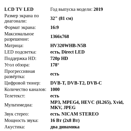
LCD TV LED
Год выпуска модели:
2019
Размер экрана по
32" (81 см)
диагонали:
Формат экрана:
16:9
Максимальное
1366x768
разрешение:
Матрица:
HV320WHB-N5B
LED подсветка:
есть, Direct LED
Поддержка HD:
720p HD
Угол обзора:
178°
Прогрессивная
есть
развёртка:
Цифровой тюнер:
DVB-T, DVB-T2, DVB-C
Количество каналов:
1000
Телетекст:
есть
MP3, MPEG4, HEVC (H.265), Xvid,
Мультимедиа:
MKV, JPEG
Звук стерео:
есть. NICAM STEREO
Мощность звука:
16 Вт (2х8 Вт)
Акустика:
два динамика