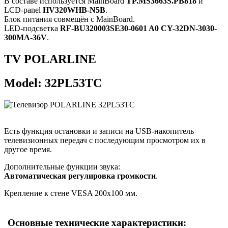
В составе используется MainBoard
TP.MS3663S.PB818
и
LCD-panel
HV320WHB-N5B
.
Блок питания совмещён с MainBoard.
LED-подсветка
RF-BU320003SE30-0601 A0 CY-32DN-3030-
300MA-36V
.
TV POLARLINE
Model: 32PL53TC
Есть функция остановки и записи на USB-накопитель
телевизионных передач с последующим просмотром их в
другое время.
Дополнительные функции звука:
Автоматическая регулировка громкости
.
Крепление к стене VESA 200x100 мм.
Основные технические характеристики: