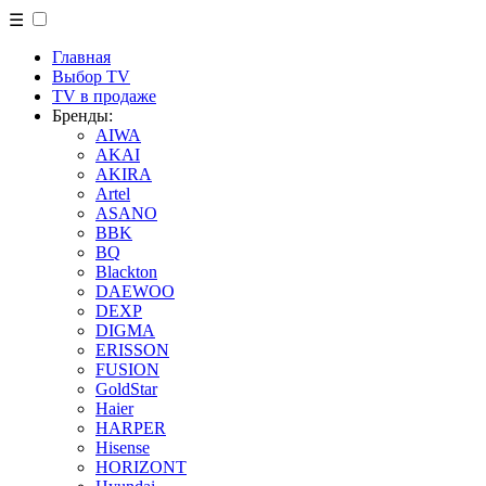
☰
Главная
Выбор TV
TV в продаже
Бренды:
AIWA
AKAI
AKIRA
Artel
ASANO
BBK
BQ
Blackton
DAEWOO
DEXP
DIGMA
ERISSON
FUSION
GoldStar
Haier
HARPER
Hisense
HORIZONT