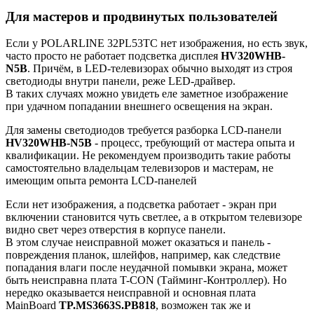
Для мастеров и продвинутых пользователей
Если у POLARLINE 32PL53TC нет изображения, но есть звук,
часто просто не работает подсветка дисплея
HV320WHB-
N5B
. Причём, в LED-телевизорах обычно выходят из строя
светодиоды внутри панели, реже LED-драйвер.
В таких случаях можно увидеть еле заметное изображение
при удачном попадании внешнего освещения на экран.
Для замены светодиодов требуется разборка LCD-панели
HV320WHB-N5B
- процесс, требующий от мастера опыта и
квалификации. Не рекомендуем производить такие работы
самостоятельно владельцам телевизоров и мастерам, не
имеющим опыта ремонта LCD-панелей
Если нет изображения, а подсветка работает - экран при
включении становится чуть светлее, а в открытом телевизоре
видно свет через отверстия в корпусе панели.
В этом случае неисправной может оказаться и панель -
повреждения планок, шлейфов, например, как следствие
попадания влаги после неудачной помывки экрана, может
быть неисправна плата T-CON (Тайминг-Контроллер). Но
нередко оказывается неисправной и основная плата
MainBoard
TP.MS3663S.PB818
, возможен так же и