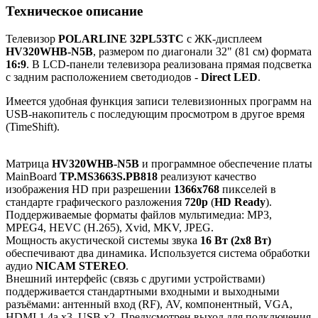
Техническое описание
Телевизор
POLARLINE 32PL53TC
с ЖК-дисплеем
HV320WHB-N5B
, размером по диагонали 32" (81 см) формата
16:9
. В LCD-панели телевизора реализована прямая подсветка
с задним расположением светодиодов -
Direct LED
.
Имеется удобная функция записи телевизионных программ на
USB-накопитель с последующим просмотром в другое время
(TimeShift).
Матрица
HV320WHB-N5B
и программное обеспечение платы
MainBoard
TP.MS3663S.PB818
реализуют качество
изображения HD при разрешении
1366x768
пикселей в
стандарте графического разложения
720p
(
HD Ready
).
Поддерживаемые форматы файлов мультимедиа: MP3,
MPEG4, HEVC (H.265), Xvid, MKV, JPEG.
Мощность акустической системы звука
16 Вт (2х8 Вт)
обеспечивают два динамика. Используется система обработки
аудио
NICAM STEREO
.
Внешний интерфейс (связь с другими устройствами)
поддерживается стандартными входными и выходными
разъёмами: антенный вход (RF), AV, компонентный, VGA,
HDMI 1.4a x3, USB x2. Предусмотрен выход для подключения