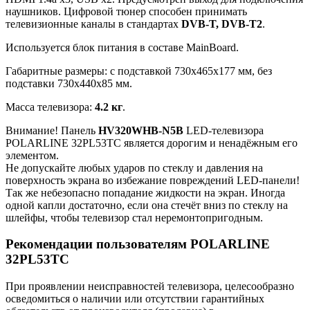
наушников. Цифровой тюнер способен принимать
телевизионные каналы в стандартах
DVB-T, DVB-T2
.
Используется блок питания в составе MainBoard.
Габаритные размеры: с подставкой 730x465x177 мм, без
подставки 730x440x85 мм.
Масса телевизора:
4.2 кг
.
Внимание! Панель
HV320WHB-N5B
LED-телевизора
POLARLINE 32PL53TC является дорогим и ненадёжным его
элементом.
Не допускайте любых ударов по стеклу и давления на
поверхность экрана во избежание повреждений LED-панели!
Так же небезопасно попадание жидкости на экран. Иногда
одной капли достаточно, если она стечёт вниз по стеклу на
шлейфы, чтобы телевизор стал неремонтопригодным.
Рекомендации пользователям POLARLINE
32PL53TC
При проявлении неисправностей телевизора, целесообразно
осведомиться о наличии или отсутствии гарантийных