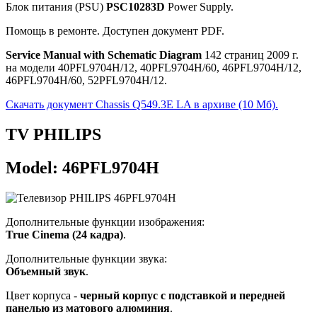
Блок питания (PSU)
PSC10283D
Power Supply.
Помощь в ремонте. Доступен документ PDF.
Service Manual with Schematic Diagram
142 страниц 2009 г.
на модели 40PFL9704H/12, 40PFL9704H/60, 46PFL9704H/12,
46PFL9704H/60, 52PFL9704H/12.
Скачать документ Chassis Q549.3E LA в архиве (10 Мб).
TV PHILIPS
Model: 46PFL9704H
Дополнительные функции изображения:
True Cinema (24 кадра)
.
Дополнительные функции звука:
Объемный звук
.
Цвет корпуса -
черный корпус с подставкой и передней
панелью из матового алюминия
.