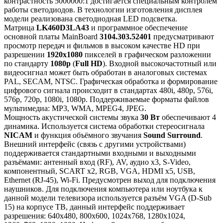
контрастность 5000000:1 достигается специальным контролем
работы светодиодов. В технологии изготовления дисплея
модели реализована светодиодная LED подсветка.
Матрица
LK460D3LA43
и программное обеспечение
основной платы MainBoard
3104.303.52401
предусматривают
просмотр передач и фильмов в высоком качестве HD при
разрешении
1920x1080
пикселей в графическом разложении
по стандарту
1080p
(
Full HD
). Входной высокочастотный или
видеосигнал может быть обработан в аналоговых системах
PAL, SECAM, NTSC. Графическая обработка и формирование
цифрового сигнала происходит в стандартах 480i, 480p, 576i,
576p, 720p, 1080i, 1080p. Поддерживаемые форматы файлов
мультимедиа: MP3, WMA, MPEG4, JPEG.
Мощность акустической системы звука
30 Вт
обеспечивают 4
динамика. Используется система обработки стереосигнала
NICAM
и функция объёмного звучания
Sound Surround
.
Внешний интерфейс (связь с другими устройствами)
поддерживается стандартными входными и выходными
разъёмами: антенный вход (RF), AV, аудио x3, S-Video,
компонентный, SCART x2, RGB, VGA, HDMI x5, USB,
Ethernet (RJ-45), Wi-Fi. Предусмотрен выход для подключения
наушников. Для подключения компьютера или ноутбука к
данной модели телевизора используется разъём VGA (D-Sub
15) на корпусе ТВ, данный интерфейс поддерживает
разрешения: 640x480, 800x600, 1024x768, 1280x1024,