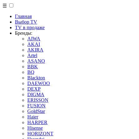
☰
Главная
Выбор TV
TV в продаже
Бренды:
AIWA
AKAI
AKIRA
Artel
ASANO
BBK
BQ
Blackton
DAEWOO
DEXP
DIGMA
ERISSON
FUSION
GoldStar
Haier
HARPER
Hisense
HORIZONT