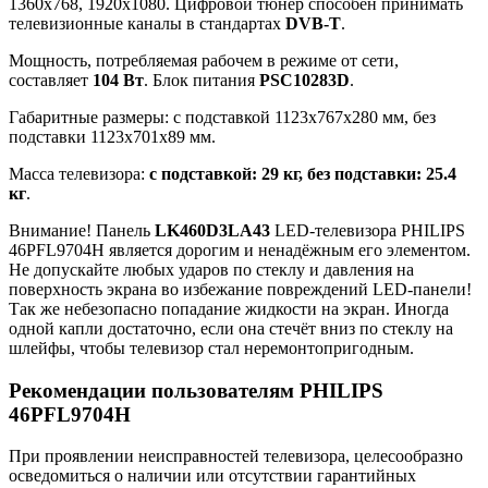
1360x768, 1920x1080. Цифровой тюнер способен принимать
телевизионные каналы в стандартах
DVB-T
.
Мощность, потребляемая рабочем в режиме от сети,
составляет
104 Вт
. Блок питания
PSC10283D
.
Габаритные размеры: с подставкой 1123x767x280 мм, без
подставки 1123x701x89 мм.
Масса телевизора:
с подставкой: 29 кг, без подставки: 25.4
кг
.
Внимание! Панель
LK460D3LA43
LED-телевизора PHILIPS
46PFL9704H является дорогим и ненадёжным его элементом.
Не допускайте любых ударов по стеклу и давления на
поверхность экрана во избежание повреждений LED-панели!
Так же небезопасно попадание жидкости на экран. Иногда
одной капли достаточно, если она стечёт вниз по стеклу на
шлейфы, чтобы телевизор стал неремонтопригодным.
Рекомендации пользователям PHILIPS
46PFL9704H
При проявлении неисправностей телевизора, целесообразно
осведомиться о наличии или отсутствии гарантийных