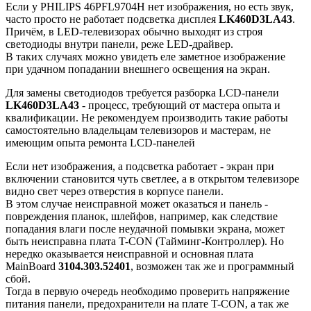
Если у PHILIPS 46PFL9704H нет изображения, но есть звук,
часто просто не работает подсветка дисплея
LK460D3LA43
.
Причём, в LED-телевизорах обычно выходят из строя
светодиоды внутри панели, реже LED-драйвер.
В таких случаях можно увидеть еле заметное изображение
при удачном попадании внешнего освещения на экран.
Для замены светодиодов требуется разборка LCD-панели
LK460D3LA43
- процесс, требующий от мастера опыта и
квалификации. Не рекомендуем производить такие работы
самостоятельно владельцам телевизоров и мастерам, не
имеющим опыта ремонта LCD-панелей
Если нет изображения, а подсветка работает - экран при
включении становится чуть светлее, а в открытом телевизоре
видно свет через отверстия в корпусе панели.
В этом случае неисправной может оказаться и панель -
повреждения планок, шлейфов, например, как следствие
попадания влаги после неудачной помывки экрана, может
быть неисправна плата T-CON (Тайминг-Контроллер). Но
нередко оказывается неисправной и основная плата
MainBoard
3104.303.52401
, возможен так же и программный
сбой.
Тогда в первую очередь необходимо проверить напряжение
питания панели, предохранители на плате T-CON, а так же