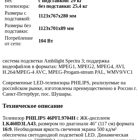
Вес
с подставкой: 29 кг
телевизора:
без подставки: 25.4 кг
Размеры с
1123x767x280 мм
подставкой:
Размеры без
1123x701x89 мм
подставки:
Потребление
104 Вт
от сети:
система подсветки Ambilight Spectra 3; поддержка
видеофайлов в форматах: MPEG1, MPEG2, MPEG4, AVI,
H.264/MPEG-4 AVC, MPEG-Progam-stream PAL, WMV9/VC1
Современные LED-телевизоры PHILIPS, реализуемые на
российском рынке, изготовлены преимущественно в России г.
Санкт-Петербург, пос. Шушары.
Техническое описание
Телевизор
PHILIPS 46PFL9704H
с ЖК-дисплеем
LK460D3LA43
, размером по диагонали 46" (117 см) формата
16:9
. Необходимая яркость свечения экрана 500 кд/м²
обеспечена светодиодной подсветкой LED. Динамическая