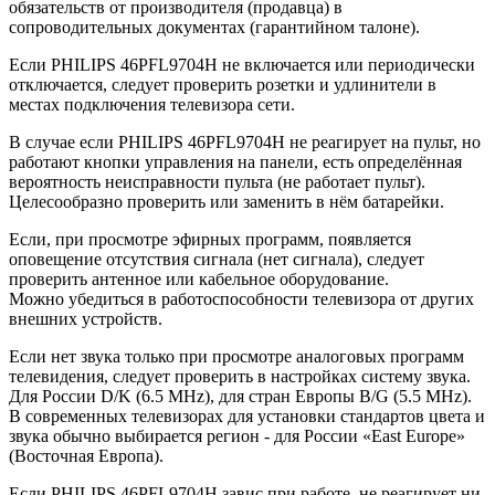
обязательств от производителя (продавца) в
сопроводительных документах (гарантийном талоне).
Если PHILIPS 46PFL9704H не включается или периодически
отключается, следует проверить розетки и удлинители в
местах подключения телевизора сети.
В случае если PHILIPS 46PFL9704H не реагирует на пульт, но
работают кнопки управления на панели, есть определённая
вероятность неисправности пульта (не работает пульт).
Целесообразно проверить или заменить в нём батарейки.
Если, при просмотре эфирных программ, появляется
оповещение отсутствия сигнала (нет сигнала), следует
проверить антенное или кабельное оборудование.
Можно убедиться в работоспособности телевизора от других
внешних устройств.
Если нет звука только при просмотре аналоговых программ
телевидения, следует проверить в настройках систему звука.
Для России D/K (6.5 MHz), для стран Европы B/G (5.5 MHz).
В современных телевизорах для установки стандартов цвета и
звука обычно выбирается регион - для России «East Europe»
(Восточная Европа).
Если PHILIPS 46PFL9704H завис при работе, не реагирует ни