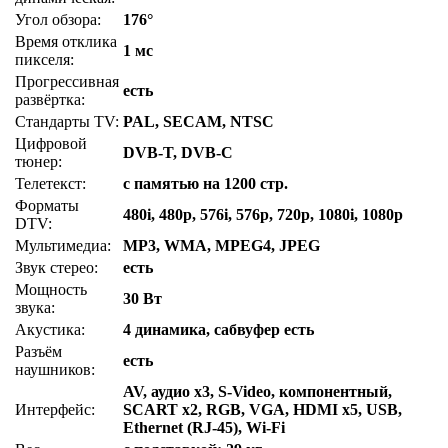
Угол обзора:
176°
Время отклика
1 мс
пикселя:
Прогрессивная
есть
развёртка:
Стандарты TV:
PAL, SECAM, NTSC
Цифровой
DVB-T, DVB-C
тюнер:
Телетекст:
с памятью на 1200 стр.
Форматы
480i, 480p, 576i, 576p, 720p, 1080i, 1080p
DTV:
Мультимедиа:
MP3, WMA, MPEG4, JPEG
Звук стерео:
есть
Мощность
30 Вт
звука:
Акустика:
4 динамика, сабвуфер есть
Разъём
есть
наушников:
AV, аудио x3, S-Video, компонентный,
Интерфейс:
SCART x2, RGB, VGA, HDMI x5, USB,
Ethernet (RJ-45), Wi-Fi