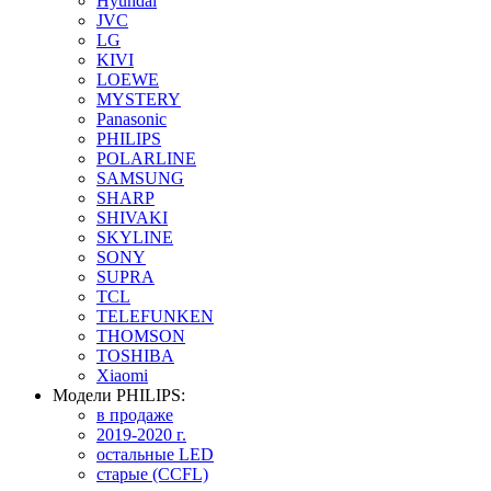
Hyundai
JVC
LG
KIVI
LOEWE
MYSTERY
Panasonic
PHILIPS
POLARLINE
SAMSUNG
SHARP
SHIVAKI
SKYLINE
SONY
SUPRA
TCL
TELEFUNKEN
THOMSON
TOSHIBA
Xiaomi
Модели PHILIPS:
в продаже
2019-2020 г.
остальные LED
старые (CCFL)