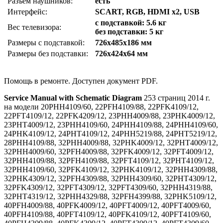
Разъём наушников:
есть
Интерфейс:
SCART, RGB, HDMI x2, USB
с подставкой: 5.6 кг
Вес телевизора:
без подставки: 5 кг
Размеры с подставкой:
726x485x186 мм
Размеры без подставки:
726x424x64 мм
Помощь в ремонте. Доступен документ PDF.
Service Manual with Schematic Diagram
253 страниц 2014 г.
на модели 20PHH4109/60, 22PFH4109/88, 22PFK4109/12,
22PFT4109/12, 22PFK4209/12, 23PHH4009/88, 23PHK4009/12,
23PHT4009/12, 23PHH4109/60, 24PHH4109/88, 24PHH4109/60,
24PHK4109/12, 24PHT4109/12, 24PHH5219/88, 24PHT5219/12,
28PHH4109/88, 32PHH4009/88, 32PHK4009/12, 32PHT4009/12,
32PHH4009/60, 32PFH4009/88, 32PFK4009/12, 32PFT4009/12,
32PHH4109/88, 32PFH4109/88, 32PFT4109/12, 32PHT4109/12,
32PHH4109/60, 32PFK4109/12, 32PHK4109/12, 32PHH4309/88,
32PHK4309/12, 32PFH4309/88, 32PHH4309/60, 32PHT4309/12,
32PFK4309/12, 32PFT4309/12, 32PFT4309/60, 32PHH4319/88,
32PHT4319/12, 32PHH4329/88, 32PFH4399/88, 32PHK5109/12,
40PFH4009/88, 40PFK4009/12, 40PFT4009/12, 40PFT4009/60,
40PFH4109/88, 40PFT4109/12, 40PFK4109/12, 40PFT4109/60,