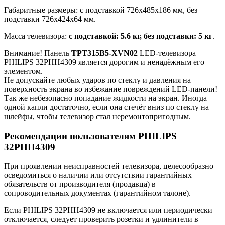
Габаритные размеры: с подставкой 726x485x186 мм, без
подставки 726x424x64 мм.
Масса телевизора:
с подставкой: 5.6 кг, без подставки: 5 кг
.
Внимание! Панель
TPT315B5-XVN02
LED-телевизора
PHILIPS 32PHH4309 является дорогим и ненадёжным его
элементом.
Не допускайте любых ударов по стеклу и давления на
поверхность экрана во избежание повреждений LED-панели!
Так же небезопасно попадание жидкости на экран. Иногда
одной капли достаточно, если она стечёт вниз по стеклу на
шлейфы, чтобы телевизор стал неремонтопригодным.
Рекомендации пользователям PHILIPS
32PHH4309
При проявлении неисправностей телевизора, целесообразно
осведомиться о наличии или отсутствии гарантийных
обязательств от производителя (продавца) в
сопроводительных документах (гарантийном талоне).
Если PHILIPS 32PHH4309 не включается или периодически
отключается, следует проверить розетки и удлинители в