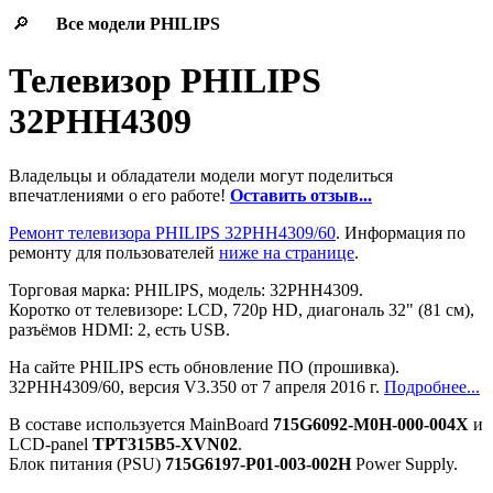
🔎
Все модели
PHILIPS
Телевизор PHILIPS
32PHH4309
Владельцы и обладатели модели могут поделиться
впечатлениями о его работе!
Оставить отзыв...
Ремонт телевизора PHILIPS 32PHH4309/60
. Информация по
ремонту для пользователей
ниже на странице
.
Торговая марка: PHILIPS, модель: 32PHH4309.
Коротко от телевизоре: LCD, 720p HD, диагональ 32" (81 см),
разъёмов HDMI: 2, есть USB.
На сайте PHILIPS есть обновление ПО (прошивка).
32PHH4309/60, версия V3.350 от 7 апреля 2016 г.
Подробнее...
В составе используется MainBoard
715G6092-M0H-000-004X
и
LCD-panel
TPT315B5-XVN02
.
Блок питания (PSU)
715G6197-P01-003-002H
Power Supply.