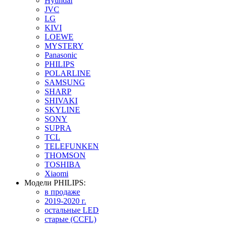
Hyundai
JVC
LG
KIVI
LOEWE
MYSTERY
Panasonic
PHILIPS
POLARLINE
SAMSUNG
SHARP
SHIVAKI
SKYLINE
SONY
SUPRA
TCL
TELEFUNKEN
THOMSON
TOSHIBA
Xiaomi
Модели PHILIPS:
в продаже
2019-2020 г.
остальные LED
старые (CCFL)