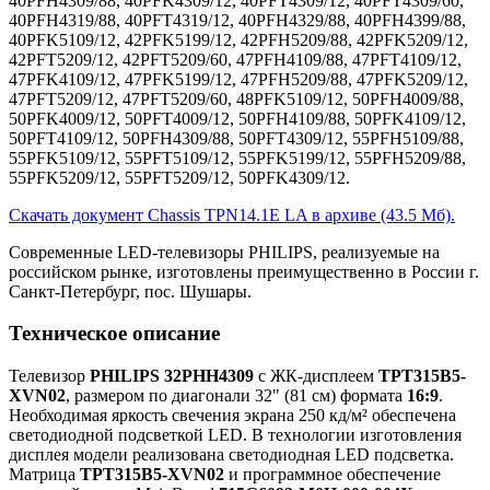
40PFH4309/88, 40PFK4309/12, 40PFT4309/12, 40PFT4309/60,
40PFH4319/88, 40PFT4319/12, 40PFH4329/88, 40PFH4399/88,
40PFK5109/12, 42PFK5199/12, 42PFH5209/88, 42PFK5209/12,
42PFT5209/12, 42PFT5209/60, 47PFH4109/88, 47PFT4109/12,
47PFK4109/12, 47PFK5199/12, 47PFH5209/88, 47PFK5209/12,
47PFT5209/12, 47PFT5209/60, 48PFK5109/12, 50PFH4009/88,
50PFK4009/12, 50PFT4009/12, 50PFH4109/88, 50PFK4109/12,
50PFT4109/12, 50PFH4309/88, 50PFT4309/12, 55PFH5109/88,
55PFK5109/12, 55PFT5109/12, 55PFK5199/12, 55PFH5209/88,
55PFK5209/12, 55PFT5209/12, 50PFK4309/12.
Скачать документ Chassis TPN14.1E LA в архиве (43.5 Мб).
Современные LED-телевизоры PHILIPS, реализуемые на
российском рынке, изготовлены преимущественно в России г.
Санкт-Петербург, пос. Шушары.
Техническое описание
Телевизор
PHILIPS 32PHH4309
с ЖК-дисплеем
TPT315B5-
XVN02
, размером по диагонали 32" (81 см) формата
16:9
.
Необходимая яркость свечения экрана 250 кд/м² обеспечена
светодиодной подсветкой LED. В технологии изготовления
дисплея модели реализована светодиодная LED подсветка.
Матрица
TPT315B5-XVN02
и программное обеспечение