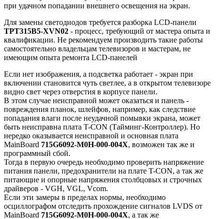
при удачном попадании внешнего освещения на экран.
Для замены светодиодов требуется разборка LCD-панели
TPT315B5-XVN02
- процесс, требующий от мастера опыта и
квалификации. Не рекомендуем производить такие работы
самостоятельно владельцам телевизоров и мастерам, не
имеющим опыта ремонта LCD-панелей
Если нет изображения, а подсветка работает - экран при
включении становится чуть светлее, а в открытом телевизоре
видно свет через отверстия в корпусе панели.
В этом случае неисправной может оказаться и панель -
повреждения планок, шлейфов, например, как следствие
попадания влаги после неудачной помывки экрана, может
быть неисправна плата T-CON (Тайминг-Контроллер). Но
нередко оказывается неисправной и основная плата
MainBoard
715G6092-M0H-000-004X
, возможен так же и
программный сбой.
Тогда в первую очередь необходимо проверить напряжение
питания панели, предохранители на плате T-CON, а так же
питающие и опорные напряжения столбцовых и строчных
драйверов - VGH, VGL, Vcom.
Если эти замеры в пределах нормы, необходимо
осциллографом отследить прохождение сигналов LVDS от
MainBoard
715G6092-M0H-000-004X
, а так же