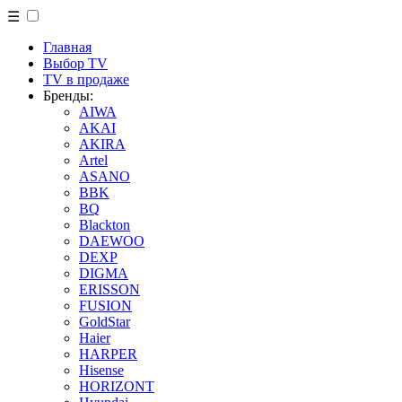
☰
Главная
Выбор TV
TV в продаже
Бренды:
AIWA
AKAI
AKIRA
Artel
ASANO
BBK
BQ
Blackton
DAEWOO
DEXP
DIGMA
ERISSON
FUSION
GoldStar
Haier
HARPER
Hisense
HORIZONT