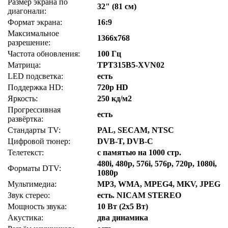
Размер экрана по
32" (81 см)
диагонали:
Формат экрана:
16:9
Максимальное
1366x768
разрешение:
Частота обновления:
100 Гц
Матрица:
TPT315B5-XVN02
LED подсветка:
есть
Поддержка HD:
720p HD
Яркость:
250 кд/м2
Прогрессивная
есть
развёртка:
Стандарты TV:
PAL, SECAM, NTSC
Цифровой тюнер:
DVB-T, DVB-C
Телетекст:
с памятью на 1000 стр.
480i, 480p, 576i, 576p, 720p, 1080i,
Форматы DTV:
1080p
Мультимедиа:
MP3, WMA, MPEG4, MKV, JPEG
Звук стерео:
есть. NICAM STEREO
Мощность звука:
10 Вт (2x5 Вт)
Акустика:
два динамика