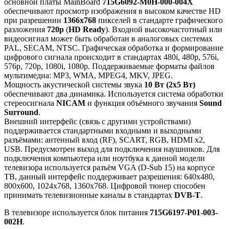
основной платы MainBoard
715G6092-M0H-000-004X
обеспечивают просмотр изображения в высоком качестве HD
при разрешении
1366x768
пикселей в стандарте графического
разложения
720p
(
HD Ready
). Входной высокочастотный или
видеосигнал может быть обработан в аналоговых системах
PAL, SECAM, NTSC. Графическая обработка и формирование
цифрового сигнала происходит в стандартах 480i, 480p, 576i,
576p, 720p, 1080i, 1080p. Поддерживаемые форматы файлов
мультимедиа: MP3, WMA, MPEG4, MKV, JPEG.
Мощность акустической системы звука
10 Вт (2x5 Вт)
обеспечивают два динамика. Используется система обработки
стереосигнала
NICAM
и функция объёмного звучания
Sound
Surround
.
Внешний интерфейс (связь с другими устройствами)
поддерживается стандартными входными и выходными
разъёмами: антенный вход (RF), SCART, RGB, HDMI x2,
USB. Предусмотрен выход для подключения наушников. Для
подключения компьютера или ноутбука к данной модели
телевизора используется разъём VGA (D-Sub 15) на корпусе
ТВ, данный интерфейс поддерживает разрешения: 640x480,
800x600, 1024x768, 1360x768. Цифровой тюнер способен
принимать телевизионные каналы в стандартах
DVB-T
.
В телевизоре используется блок питания
715G6197-P01-003-
002H
.