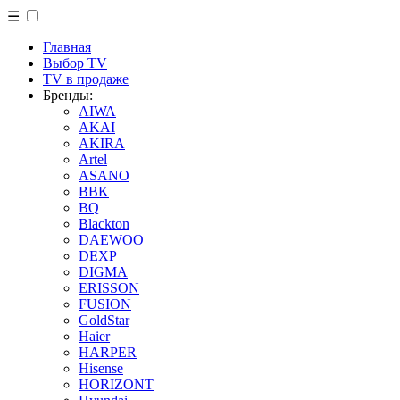
☰
Главная
Выбор TV
TV в продаже
Бренды:
AIWA
AKAI
AKIRA
Artel
ASANO
BBK
BQ
Blackton
DAEWOO
DEXP
DIGMA
ERISSON
FUSION
GoldStar
Haier
HARPER
Hisense
HORIZONT