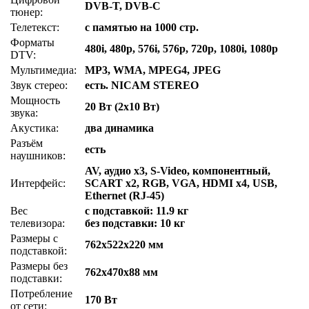
DVB-T, DVB-C
тюнер:
Телетекст:
с памятью на 1000 стр.
Форматы
480i, 480p, 576i, 576p, 720p, 1080i, 1080p
DTV:
Мультимедиа:
MP3, WMA, MPEG4, JPEG
Звук стерео:
есть. NICAM STEREO
Мощность
20 Вт (2х10 Вт)
звука:
Акустика:
два динамика
Разъём
есть
наушников:
AV, аудио x3, S-Video, компонентный,
Интерфейс:
SCART x2, RGB, VGA, HDMI x4, USB,
Ethernet (RJ-45)
Вес
с подставкой: 11.9 кг
телевизора:
без подставки: 10 кг
Размеры с
762x522x220 мм
подставкой:
Размеры без
762x470x88 мм
подставки:
Потребление
170 Вт
от сети: