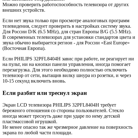
Можно проверить работоспособность телевизора от других
внешних устройств.
Если нет звука только при просмотре аналоговых программ
телевидения, следует проверить в настройках систему звука.
Для России D/K (6.5 MHz), для стран Европы B/G (5.5 MHz).
В современных телевизорах для установки стандартов цвета и
звука обычно выбирается регион - для России «East Europe»
(Восточная Европа).
Если PHILIPS 32PFL8404H завис при работе, не реагирует ни
на пульт, ни на кнопки панели управления, иногда помогает
перезагрузка. Для этого необходимо полностью отключить
телевизор от сети, вытащив вилку шнура из розетки, и через
10-15 секунд включить вновь.
Если разбит или треснул экран
Экран LCD телевизора PHILIPS 32PFL8404H требует
бережного отношения со стороны пользователей. Стекло
иногда может треснуть даже при ударе по нему детской
пластмассовой игрушкой.
Не менее опасно так же чрезмерное давление на поверхность
экрана по любой части площади.