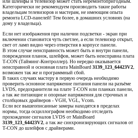
или шлейфы и телевизор может стать неремонтопригодным.
Категорически не рекомендуем производить такие работы
владельцам телевизоров и мастерам, не имеющим опыта
ремонта LCD-панелей! Тем более, в домашних условиях (на
дому у владельца).
Если нет изображения при наличии подсветки - экран при
включении становится чуть светлее, а если телевизор открыт,
свет от ламп видно через отверстия в корпусе панели.
В этом случае неисправность может быть и внутри панели,
повреждения планок, шлейфов, может быть неисправна плата
T-CON (Тайминг-Контроллер). Но нередко оказывается
неисправной и основная плата MainBoard
3139_123_64423V2
,
возможен так же и программный сбой.
В таких случаях мастеру в первую очередь необходимо
проверить основное напряжение питания панели на разъёме
LVDS, предохранители на плате T-CON или планках панели,
а так же питающие и опорные напряжения для строчных и
столбцовых драйверов - VGH, VGL, Vcom.
Если все вышеописанные замеры находятся в пределах
нормы, тогда осциллографом необходимо отследить
прохождение сигналов LVDS от MainBoard
3139_123_64423V2
, а так же синхронизирующих сигналов от
T-CON до шлейфов с драйверами.