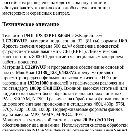
российском рынке, ещё находятся в эксплуатации и
обслуживаются практически в любых телевизионных
мастерских и сервисных центрах.
Техническое описание
Телевизор
PHILIPS 32PFL8404H
с ЖК-дисплеем
LC320WUF
, размером по диагонали 32" (81 см) формата
16:9
.
Яркость свечения экрана 500 кд/м² обеспечена подсветкой
флуоресцентными лампами CCFL(EEFL). Динамическая
контрастность 80000:1 достигается специальным контролем
работы подсветки.
Матрица
LC320WUF
и программное обеспечение основной
платы MainBoard
3139_123_64423V2
предусматривают
просмотр передач и фильмов в высоком качестве HD при
разрешении
1920x1080
пикселей в графическом разложении
по стандарту
1080p
(
Full HD
). Входной высокочастотный или
видеосигнал может быть обработан в аналоговых системах
PAL, SECAM, NTSC. Графическая обработка и формирование
цифрового сигнала происходит в стандартах 480i, 480p, 576i,
576p, 720p, 1080i, 1080p. Поддерживаемые форматы файлов
мультимедиа: MP3, WMA, MPEG4, JPEG.
Мощность акустической системы звука
20 Вт (2х10 Вт)
обеспечивают два динамика. Используется система обработки
стереосигнала
NICAM
и функция объёмного звучания
Sound