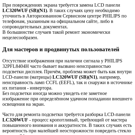
При повреждениях экрана требуется замена LCD панели
LC320WUF (SB)(N1)
. В таких случаях цену необходимо
уточнить в Авторизованном Сервисном центре PHILIPS по
телефонам, указанным на официальном сайте, либо в
сопроводительных документах.
В большинстве случаев такой ремонт экономически
нецелесообразен.
Для мастеров и продвинутых пользователей
Отсутствие изображения при наличии сигнала у PHILIPS
32PFL8404H часто бывает вызвано неисправностью
подсветки дисплея. Причём, проблема может быть как внутри
LCD-панели (матрицы)
LC320WUF (SB)(N1)
, например,
неисправность ламп CCFL (EEFL), так и снаружи в источнике
их питания - инвертора.
Без подсветки иногда можно увидеть еле заметное
изображение при определённом удачном попадании внешнего
освещения на экран.
Часто для ремонта подсветки требуется разборка LCD-панели
LC320WUF
- процесс кропотливый, требующий от мастера
повышенного внимания и аккуратности. В таких случаях есть
вероятность при малейшей неосторожности повредить стекло