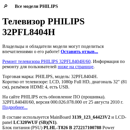
🔎
Все модели
PHILIPS
Телевизор PHILIPS
32PFL8404H
Владельцы и обладатели модели могут поделиться
впечатлениями о его работе!
Оставить отзыв...
Ремонт телевизора PHILIPS 32PFL8404H/60
. Информация по
ремонту для пользователей
ниже на странице
.
Торговая марка: PHILIPS, модель: 32PFL8404H.
Коротко от телевизоре: LCD, 1080p Full HD, диагональ 32" (81
см), разъёмов HDMI: 4, есть USB.
На сайте PHILIPS есть обновление ПО (прошивка).
32PFL8404H/60, версия 000.026.078.000 от 25 августа 2010 г.
Подробнее...
В составе используется MainBoard
3139_123_64423V2
и LCD-
panel
LC320WUF (SB)(N1)
.
Блок питания (PSU)
PLHL-T826 B 272217100788
Power