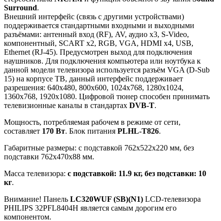
Surround
.
Внешний интерфейс (связь с другими устройствами)
поддерживается стандартными входными и выходными
разъёмами: антенный вход (RF), AV, аудио x3, S-Video,
компонентный, SCART x2, RGB, VGA, HDMI x4, USB,
Ethernet (RJ-45). Предусмотрен выход для подключения
наушников. Для подключения компьютера или ноутбука к
данной модели телевизора используется разъём VGA (D-Sub
15) на корпусе ТВ, данный интерфейс поддерживает
разрешения: 640x480, 800x600, 1024x768, 1280x1024,
1360x768, 1920x1080. Цифровой тюнер способен принимать
телевизионные каналы в стандартах
DVB-T
.
Мощность, потребляемая рабочем в режиме от сети,
составляет
170 Вт
. Блок питания
PLHL-T826
.
Габаритные размеры: с подставкой 762x522x220 мм, без
подставки 762x470x88 мм.
Масса телевизора:
с подставкой: 11.9 кг, без подставки: 10
кг
.
Внимание! Панель
LC320WUF (SB)(N1)
LCD-телевизора
PHILIPS 32PFL8404H является самым дорогим его
компонентом.