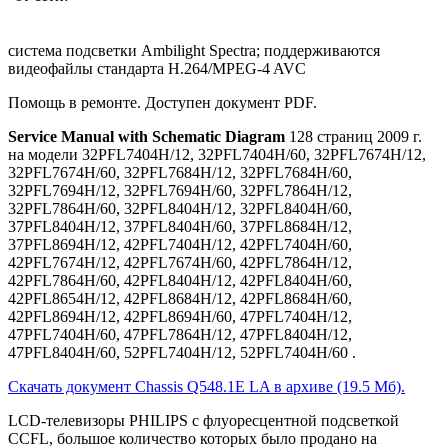
система подсветки Ambilight Spectra; поддерживаются
видеофайлы стандарта H.264/MPEG-4 AVC
Помощь в ремонте. Доступен документ PDF.
Service Manual with Schematic Diagram
128 страниц 2009 г.
на модели 32PFL7404H/12, 32PFL7404H/60, 32PFL7674H/12,
32PFL7674H/60, 32PFL7684H/12, 32PFL7684H/60,
32PFL7694H/12, 32PFL7694H/60, 32PFL7864H/12,
32PFL7864H/60, 32PFL8404H/12, 32PFL8404H/60,
37PFL8404H/12, 37PFL8404H/60, 37PFL8684H/12,
37PFL8694H/12, 42PFL7404H/12, 42PFL7404H/60,
42PFL7674H/12, 42PFL7674H/60, 42PFL7864H/12,
42PFL7864H/60, 42PFL8404H/12, 42PFL8404H/60,
42PFL8654H/12, 42PFL8684H/12, 42PFL8684H/60,
42PFL8694H/12, 42PFL8694H/60, 47PFL7404H/12,
47PFL7404H/60, 47PFL7864H/12, 47PFL8404H/12,
47PFL8404H/60, 52PFL7404H/12, 52PFL7404H/60 .
Скачать документ Chassis Q548.1E LA в архиве (19.5 Мб).
LCD-телевизоры PHILIPS с флуоресцентной подсветкой
CCFL, большое количество которых было продано на