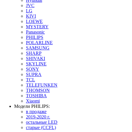
Hyundai
JVC
LG
KIVI
LOEWE
MYSTERY
Panasonic
PHILIPS
POLARLINE
SAMSUNG
SHARP
SHIVAKI
SKYLINE
SONY
SUPRA
TCL
TELEFUNKEN
THOMSON
TOSHIBA
Xiaomi
Модели PHILIPS:
в продаже
2019-2020 г.
остальные LED
старые (CCFL)