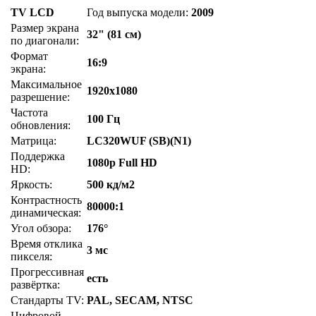
TV LCD
Год выпуска модели:
2009
Размер экрана
32" (81 см)
по диагонали:
Формат
16:9
экрана:
Максимальное
1920x1080
разрешение:
Частота
100 Гц
обновления:
Матрица:
LC320WUF (SB)(N1)
Поддержка
1080p Full HD
HD:
Яркость:
500 кд/м2
Контрастность
80000:1
динамическая:
Угол обзора:
176°
Время отклика
3 мс
пикселя:
Прогрессивная
есть
развёртка:
Стандарты TV:
PAL, SECAM, NTSC
Цифровой