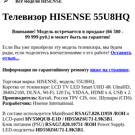
🔎
Все модели
HISENSE
Телевизор HISENSE 55U8HQ
Внимание! Модель встречается в продаже (66 580 -
99 999 руб.) и может быть на гарантии!
Если Вы уже приобрели эту модель телевизора, мы будем
рады, если поделитесь впечатлениями о его работе!
Оставить
отзыв...
Информация по гарантийному ремонту
ниже на странице
.
Торговая марка: HISENSE, модель: 55U8HQ.
Коротко от телевизоре: LCD TV LED Smart UHD 4K UltraHD,
3840x2160, DLNA, Wi-Fi, 120 Гц, VIDAA, HDMI х 4, USB х 2.
Производитель:
Китай, Россия TPV CIS, пос. Шушары (СПб).
Разработчик:
Hisense International.
В составе используется MainBoard
RSAG7.820.11959 /ROH
и
LCD-panel
HV550QUB-E1D / HD550Z6U71-L9K5B1
.
Блок питания (PSU)
RSAG7.820.10751 /ROH
Power Supply.
LED-подсветка
HD550Z6U71-L9K5B1
.