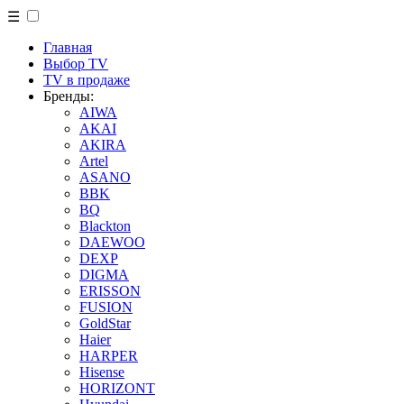
☰
Главная
Выбор TV
TV в продаже
Бренды:
AIWA
AKAI
AKIRA
Artel
ASANO
BBK
BQ
Blackton
DAEWOO
DEXP
DIGMA
ERISSON
FUSION
GoldStar
Haier
HARPER
Hisense
HORIZONT