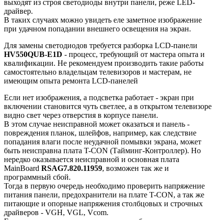
выходят из строя светодиоды внутри панели, реже LED-
драйвер.
В таких случаях можно увидеть еле заметное изображение
при удачном попадании внешнего освещения на экран.
Для замены светодиодов требуется разборка LCD-панели
HV550QUB-E1D
- процесс, требующий от мастера опыта и
квалификации. Не рекомендуем производить такие работы
самостоятельно владельцам телевизоров и мастерам, не
имеющим опыта ремонта LCD-панелей
Если нет изображения, а подсветка работает - экран при
включении становится чуть светлее, а в открытом телевизоре
видно свет через отверстия в корпусе панели.
В этом случае неисправной может оказаться и панель -
повреждения планок, шлейфов, например, как следствие
попадания влаги после неудачной помывки экрана, может
быть неисправна плата T-CON (Тайминг-Контроллер). Но
нередко оказывается неисправной и основная плата
MainBoard
RSAG7.820.11959
, возможен так же и
программный сбой.
Тогда в первую очередь необходимо проверить напряжение
питания панели, предохранители на плате T-CON, а так же
питающие и опорные напряжения столбцовых и строчных
драйверов - VGH, VGL, Vcom.