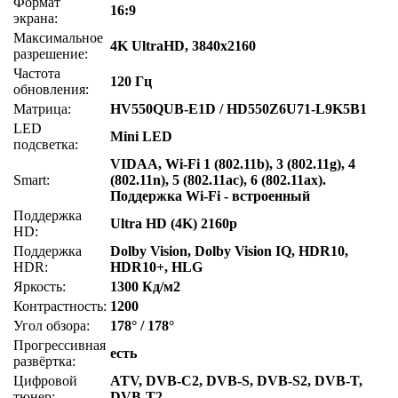
Формат
16:9
экрана:
Максимальное
4K UltraHD, 3840x2160
разрешение:
Частота
120 Гц
обновления:
Матрица:
HV550QUB-E1D / HD550Z6U71-L9K5B1
LED
Mini LED
подсветка:
VIDAA, Wi-Fi 1 (802.11b), 3 (802.11g), 4
Smart:
(802.11n), 5 (802.11ac), 6 (802.11ax).
Поддержка Wi-Fi - встроенный
Поддержка
Ultra HD (4K) 2160p
HD:
Поддержка
Dolby Vision, Dolby Vision IQ, HDR10,
HDR:
HDR10+, HLG
Яркость:
1300 Кд/м2
Контрастность:
1200
Угол обзора:
178° / 178°
Прогрессивная
есть
развёртка:
Цифровой
ATV, DVB-C2, DVB-S, DVB-S2, DVB-T,
тюнер:
DVB-T2