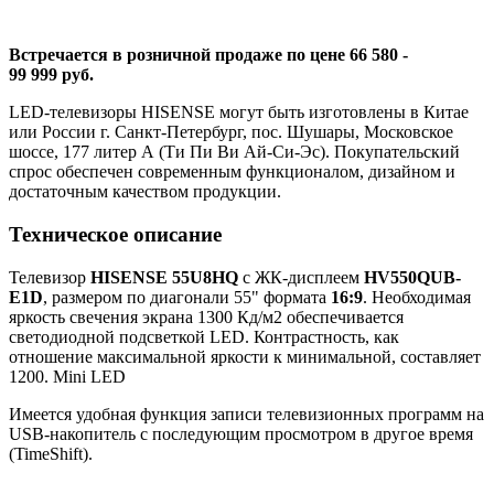
Встречается в розничной продаже по цене 66 580 -
99 999 руб.
LED-телевизоры HISENSE могут быть изготовлены в Китае
или России г. Санкт-Петербург, пос. Шушары, Московское
шоссе, 177 литер А (Ти Пи Ви Ай-Си-Эс). Покупательский
спрос обеспечен современным функционалом, дизайном и
достаточным качеством продукции.
Техническое описание
Телевизор
HISENSE 55U8HQ
с ЖК-дисплеем
HV550QUB-
E1D
, размером по диагонали 55" формата
16:9
. Необходимая
яркость свечения экрана 1300 Кд/м2 обеспечивается
светодиодной подсветкой LED. Контрастность, как
отношение максимальной яркости к минимальной, составляет
1200. Mini LED
Имеется удобная функция записи телевизионных программ на
USB-накопитель с последующим просмотром в другое время
(TimeShift).