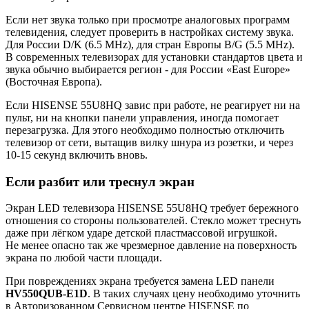
Если нет звука только при просмотре аналоговых программ
телевидения, следует проверить в настройках систему звука.
Для России D/K (6.5 MHz), для стран Европы B/G (5.5 MHz).
В современных телевизорах для установки стандартов цвета и
звука обычно выбирается регион - для России «East Europe»
(Восточная Европа).
Если HISENSE 55U8HQ завис при работе, не реагирует ни на
пульт, ни на кнопки панели управления, иногда помогает
перезагрузка. Для этого необходимо полностью отключить
телевизор от сети, вытащив вилку шнура из розетки, и через
10-15 секунд включить вновь.
Если разбит или треснул экран
Экран LED телевизора HISENSE 55U8HQ требует бережного
отношения со стороны пользователей. Стекло может треснуть
даже при лёгком ударе детской пластмассовой игрушкой.
Не менее опасно так же чрезмерное давление на поверхность
экрана по любой части площади.
При повреждениях экрана требуется замена LED панели
HV550QUB-E1D
. В таких случаях цену необходимо уточнить
в Авторизованном Сервисном центре HISENSE по