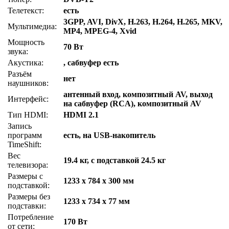
Телетекст:
есть
3GPP, AVI, DivX, H.263, H.264, H.265, MKV,
Мультимедиа:
MP4, MPEG-4, Xvid
Мощность
70 Вт
звука:
Акустика:
, сабвуфер есть
Разъём
нет
наушников:
антенный вход, композитный AV, выход
Интерфейс:
на сабвуфер (RCA), композитный AV
Тип HDMI:
HDMI 2.1
Запись
программ
есть, на USB-накопитель
TimeShift:
Вес
19.4 кг, с подставкой 24.5 кг
телевизора:
Размеры с
1233 x 784 x 300 мм
подставкой:
Размеры без
1233 x 734 x 77 мм
подставки:
Потребление
170 Вт
от сети: