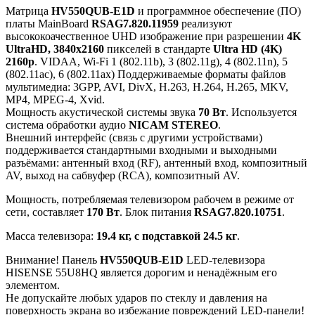
Матрица
HV550QUB-E1D
и программное обеспечение (ПО)
платы MainBoard
RSAG7.820.11959
реализуют
высококоачественное UHD изображение при разрешении
4K
UltraHD, 3840x2160
пикселей в стандарте
Ultra HD (4K)
2160p
. VIDAA, Wi-Fi 1 (802.11b), 3 (802.11g), 4 (802.11n), 5
(802.11ac), 6 (802.11ax) Поддерживаемые форматы файлов
мультимедиа: 3GPP, AVI, DivX, H.263, H.264, H.265, MKV,
MP4, MPEG-4, Xvid.
Мощность акустической системы звука
70 Вт
. Используется
система обработки аудио
NICAM STEREO
.
Внешний интерфейс (связь с другими устройствами)
поддерживается стандартными входными и выходными
разъёмами: антенный вход (RF), антенный вход, композитный
AV, выход на сабвуфер (RCA), композитный AV.
Мощность, потребляемая телевизором рабочем в режиме от
сети, составляет
170 Вт
. Блок питания
RSAG7.820.10751
.
Масса телевизора:
19.4 кг, с подставкой 24.5 кг
.
Внимание! Панель
HV550QUB-E1D
LED-телевизора
HISENSE 55U8HQ является дорогим и ненадёжным его
элементом.
Не допускайте любых ударов по стеклу и давления на
поверхность экрана во избежание повреждений LED-панели!