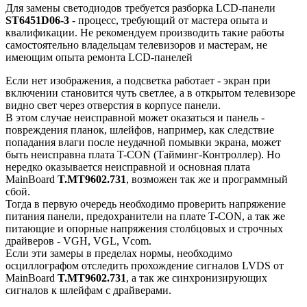
Для замены светодиодов требуется разборка LCD-панели
ST6451D06-3
- процесс, требующий от мастера опыта и
квалификации. Не рекомендуем производить такие работы
самостоятельно владельцам телевизоров и мастерам, не
имеющим опыта ремонта LCD-панелей
Если нет изображения, а подсветка работает - экран при
включении становится чуть светлее, а в открытом телевизоре
видно свет через отверстия в корпусе панели.
В этом случае неисправной может оказаться и панель -
повреждения планок, шлейфов, например, как следствие
попадания влаги после неудачной помывки экрана, может
быть неисправна плата T-CON (Тайминг-Контроллер). Но
нередко оказывается неисправной и основная плата
MainBoard
T.MT9602.731
, возможен так же и программный
сбой.
Тогда в первую очередь необходимо проверить напряжение
питания панели, предохранители на плате T-CON, а так же
питающие и опорные напряжения столбцовых и строчных
драйверов - VGH, VGL, Vcom.
Если эти замеры в пределах нормы, необходимо
осциллографом отследить прохождение сигналов LVDS от
MainBoard
T.MT9602.731
, а так же синхронизирующих
сигналов к шлейфам с драйверами.