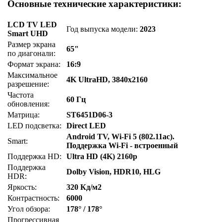
Основные технические характеристики:
LCD TV LED
Год выпуска модели:
2023
Smart UHD
Размер экрана
65"
по диагонали:
Формат экрана:
16:9
Максимальное
4K UltraHD, 3840x2160
разрешение:
Частота
60 Гц
обновления:
Матрица:
ST6451D06-3
LED подсветка:
Direct LED
Android TV, Wi-Fi 5 (802.11ac).
Smart:
Поддержка Wi-Fi - встроенный
Поддержка HD:
Ultra HD (4K) 2160p
Поддержка
Dolby Vision, HDR10, HLG
HDR:
Яркость:
320 Кд/м2
Контрастность:
6000
Угол обзора:
178° / 178°
Прогрессивная