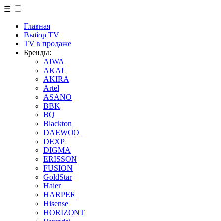
☰
Главная
Выбор TV
TV в продаже
Бренды:
AIWA
AKAI
AKIRA
Artel
ASANO
BBK
BQ
Blackton
DAEWOO
DEXP
DIGMA
ERISSON
FUSION
GoldStar
Haier
HARPER
Hisense
HORIZONT