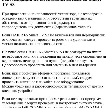
TV S3
При проявлении неисправностей телевизора, целесообразно
осведомиться о наличии или отсутствии гарантийных
обязательств от производителя (продавца) в
сопроводительных документах (гарантийном талоне).
Если HAIER 65 Smart TV S3 не включается или периодически
отключается, следует проверить розетки и удлинители в
местах подключения телевизора сети.
В случае если HAIER 65 Smart TV S3 не реагирует на пульт,
но работают кнопки управления на панели, есть определённая
вероятность неисправности пульта (не работает пульт).
Целесообразно проверить или заменить в нём батарейки.
Если, при просмотре эфирных программ, появляется
оповещение отсутствия сигнала (нет сигнала), следует
проверить антенное или кабельное оборудование.
Можно убедиться в работоспособности телевизора от других
внешних устройств.
Если нет звука только при просмотре аналоговых программ
телевидения, следует проверить в настройках систему звука.
Для России D/K (6.5 MHz), для стран Европы B/G (5.5 MHz).