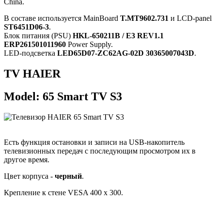
China.
В составе используется MainBoard
T.MT9602.731
и LCD-panel
ST6451D06-3
.
Блок питания (PSU)
HKL-650211B / E3 REV1.1
ERP261501011960
Power Supply.
LED-подсветка
LED65D07-ZC62AG-02D 30365007043D
.
TV HAIER
Model: 65 Smart TV S3
Есть функция остановки и записи на USB-накопитель
телевизионных передач с последующим просмотром их в
другое время.
Цвет корпуса -
черный
.
Крепление к стене VESA 400 x 300.