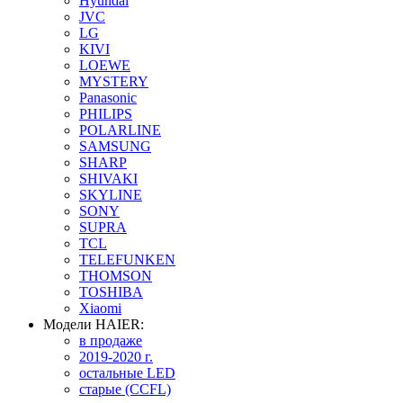
Hyundai
JVC
LG
KIVI
LOEWE
MYSTERY
Panasonic
PHILIPS
POLARLINE
SAMSUNG
SHARP
SHIVAKI
SKYLINE
SONY
SUPRA
TCL
TELEFUNKEN
THOMSON
TOSHIBA
Xiaomi
Модели HAIER:
в продаже
2019-2020 г.
остальные LED
старые (CCFL)