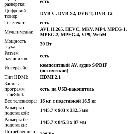
есть
развёртка:
Цифровой
DVB-C, DVB-S2, DVB-T, DVB-T2
тюнер:
Телетекст:
есть
AVI, H.265, HEVC, MKV, MP4, MPEG-1,
Мультимедиа:
MPEG-2, MPEG-4, VP9, WebM
Мощность
30 Вт
звука:
Разъём
есть
наушников:
композитный AV, аудио S/PDIF
Интерфейс:
(оптический)
Тип HDMI:
HDMI 2.1
Запись
программ
есть, на USB-накопитель
TimeShift:
Вес телевизора:
16 кг, с подставкой 16.5 кг
Размеры с
1445.7 x 903 x 332.5 мм
подставкой:
Размеры без
1445.7 x 845.8 x 87 мм
подставки:
Потребление от