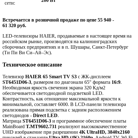
200 Вт
сети:
Встречается в розничной продаже по цене 55 940 -
61 320 руб.
LED-телевизоры HAIER, продаваемые в настоящее время на
российском рынке, производятся на калининградских
сборочных предприятиях и в п. Шушары, Санкт-Петербург
(Ти Пи Ви Си–Ай–Эс).
Техническое описание
Телевизор
HAIER 65 Smart TV S3
с ЖК-дисплеем
ST6451D06-3
, размером по диагонали 65" формата
16:9
.
Необходимая яркость свечения экрана 320 Кд/м2
обеспечивается светодиодной подсветкой LED.
Контрастность, как отношение максимальной яркости к
минимальной, составляет 6000. В LCD-панели телевизора
реализована прямая подсветка с задним расположением
светодиодов -
Direct LED
.
Матрица
ST6451D06-3
и программное обеспечение платы
MainBoard
T.MT9602.731
реализуют высококоачественное
UHD изображение при разрешении
4K UltraHD, 3840x2160
пикселей в стандарте
Ultra HD (4K) 2160p
. Android TV, Wi-Fi