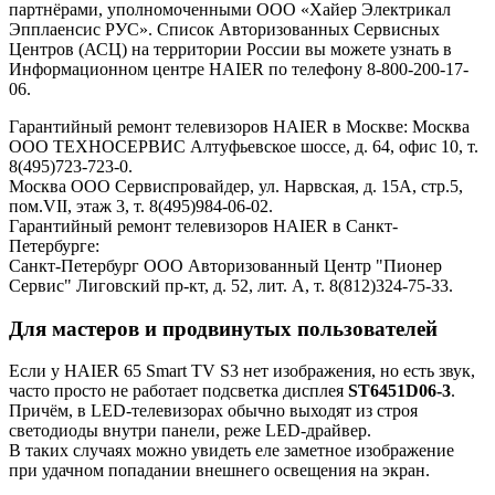
партнёрами, уполномоченными ООО «Хайер Электрикал
Эпплаенсис РУС». Список Авторизованных Сервисных
Центров (АСЦ) на территории России вы можете узнать в
Информационном центре HAIER по телефону 8-800-200-17-
06.
Гарантийный ремонт телевизоров HAIER в Москве: Москва
ООО ТЕХНОСЕРВИС Алтуфьевское шоссе, д. 64, офис 10, т.
8(495)723-723-0.
Москва ООО Сервиспровайдер, ул. Нарвская, д. 15А, стр.5,
пом.VII, этаж 3, т. 8(495)984-06-02.
Гарантийный ремонт телевизоров HAIER в Санкт-
Петербурге:
Санкт-Петербург ООО Авторизованный Центр "Пионер
Сервис" Лиговский пр-кт, д. 52, лит. А, т. 8(812)324-75-33.
Для мастеров и продвинутых пользователей
Если у HAIER 65 Smart TV S3 нет изображения, но есть звук,
часто просто не работает подсветка дисплея
ST6451D06-3
.
Причём, в LED-телевизорах обычно выходят из строя
светодиоды внутри панели, реже LED-драйвер.
В таких случаях можно увидеть еле заметное изображение
при удачном попадании внешнего освещения на экран.