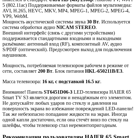
5 (802.11ac) Поддерживаемые форматы файлов мультимедиа:
AVI, H.265, HEVC, MKV, MP4, MPEG-1, MPEG-2, MPEG-4,
VP9, WebM.
Мощность акустической системы звука
30 Вт
. Используется
система обработки аудио
NICAM STEREO
.
Внешний интерфейс (связь с другими устройствами)
поддерживается стандартными входными и выходными
разъёмами: антенный вход (RF), композитный AV, аудио
S/PDIF (оптический). Предусмотрен выход для подключения
наушников.
Мощность, потребляемая телевизором рабочем в режиме от
сети, составляет
200 Вт
. Блок питания
HKL-650211B/E3
.
Масса телевизора:
16 кг, с подставкой 16.5 кг
.
Внимание! Панель
ST6451D06-3
LED-телевизора HAIER 65
Smart TV S3 является дорогим и ненадёжным его элементом.
Не допускайте любых ударов по стеклу и давления на
поверхность экрана во избежание повреждений LED-панели!
Так же небезопасно попадание жидкости на экран. Иногда
одной капли достаточно, если она стечёт вниз по стеклу на
шлейфы, чтобы телевизор стал неремонтопригодным.
Рекомендации пользователям HAIER 65 Smart