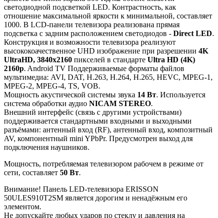
светодиодной подсветкой LED. Контрастность, как
отношение максимальной яркости к минимальной, составляет
1000. В LCD-панели телевизора реализована прямая
подсветка с задним расположением светодиодов -
Direct LED
.
Конструкция и возможности телевизора реализуют
высококоачественное UHD изображение при разрешении
4K
UltraHD, 3840x2160
пикселей в стандарте
Ultra HD (4K)
2160p
. Android TV Поддерживаемые форматы файлов
мультимедиа: AVI, DAT, H.263, H.264, H.265, HEVC, MPEG-1,
MPEG-2, MPEG-4, TS, VOB.
Мощность акустической системы звука
14 Вт
. Используется
система обработки аудио
NICAM STEREO
.
Внешний интерфейс (связь с другими устройствами)
поддерживается стандартными входными и выходными
разъёмами: антенный вход (RF), антенный вход, композитный
AV, компонентный mini YPbPr. Предусмотрен выход для
подключения наушников.
Мощность, потребляемая телевизором рабочем в режиме от
сети, составляет
50 Вт
.
Внимание! Панель LED-телевизора ERISSON
50ULES910T2SM является дорогим и ненадёжным его
элементом.
Не допускайте любых ударов по стеклу и давления на