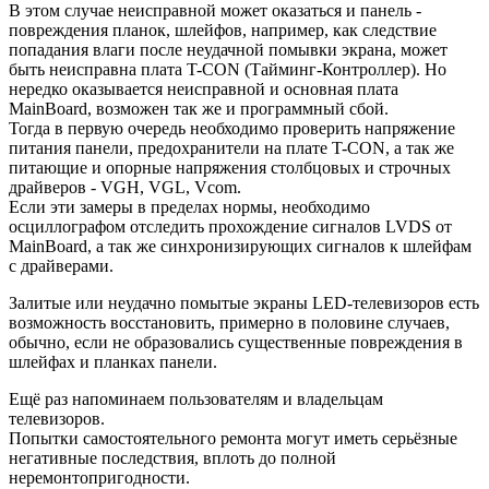
В этом случае неисправной может оказаться и панель -
повреждения планок, шлейфов, например, как следствие
попадания влаги после неудачной помывки экрана, может
быть неисправна плата T-CON (Тайминг-Контроллер). Но
нередко оказывается неисправной и основная плата
MainBoard, возможен так же и программный сбой.
Тогда в первую очередь необходимо проверить напряжение
питания панели, предохранители на плате T-CON, а так же
питающие и опорные напряжения столбцовых и строчных
драйверов - VGH, VGL, Vcom.
Если эти замеры в пределах нормы, необходимо
осциллографом отследить прохождение сигналов LVDS от
MainBoard, а так же синхронизирующих сигналов к шлейфам
с драйверами.
Залитые или неудачно помытые экраны LED-телевизоров есть
возможность восстановить, примерно в половине случаев,
обычно, если не образовались существенные повреждения в
шлейфах и планках панели.
Ещё раз напоминаем пользователям и владельцам
телевизоров.
Попытки самостоятельного ремонта могут иметь серьёзные
негативные последствия, вплоть до полной
неремонтопригодности.