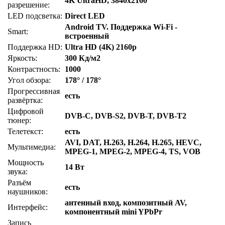
4K UltraHD, 3840x2160
разрешение:
LED подсветка:
Direct LED
Android TV. Поддержка Wi-Fi -
Smart:
встроенный
Поддержка HD:
Ultra HD (4K) 2160p
Яркость:
300 Кд/м2
Контрастность:
1000
Угол обзора:
178° / 178°
Прогрессивная
есть
развёртка:
Цифровой
DVB-C, DVB-S2, DVB-T, DVB-T2
тюнер:
Телетекст:
есть
AVI, DAT, H.263, H.264, H.265, HEVC,
Мультимедиа:
MPEG-1, MPEG-2, MPEG-4, TS, VOB
Мощность
14 Вт
звука:
Разъём
есть
наушников:
антенный вход, композитный AV,
Интерфейс:
компонентный mini YPbPr
Запись