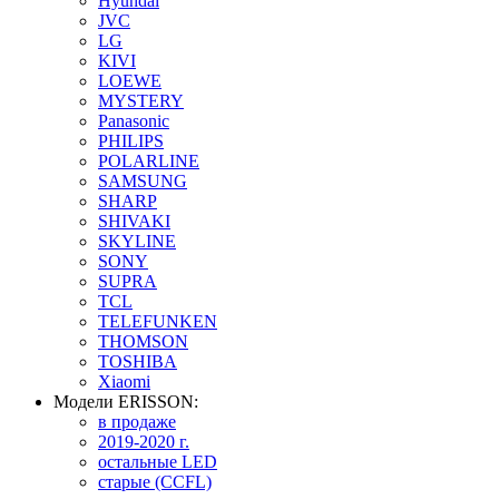
Hyundai
JVC
LG
KIVI
LOEWE
MYSTERY
Panasonic
PHILIPS
POLARLINE
SAMSUNG
SHARP
SHIVAKI
SKYLINE
SONY
SUPRA
TCL
TELEFUNKEN
THOMSON
TOSHIBA
Xiaomi
Модели ERISSON:
в продаже
2019-2020 г.
остальные LED
старые (CCFL)