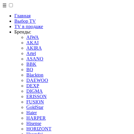
☰
Главная
Выбор TV
TV в продаже
Бренды:
AIWA
AKAI
AKIRA
Artel
ASANO
BBK
BQ
Blackton
DAEWOO
DEXP
DIGMA
ERISSON
FUSION
GoldStar
Haier
HARPER
Hisense
HORIZONT