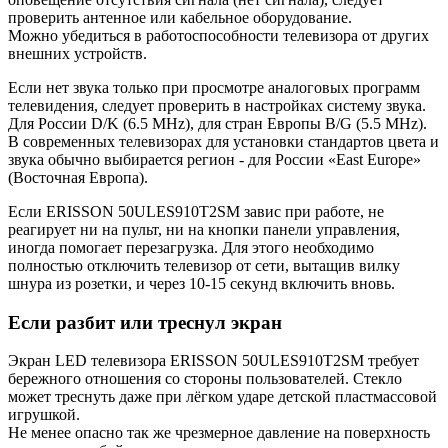
проверить антенное или кабельное оборудование.
Можно убедиться в работоспособности телевизора от других
внешних устройств.
Если нет звука только при просмотре аналоговых программ
телевидения, следует проверить в настройках систему звука.
Для России D/K (6.5 MHz), для стран Европы B/G (5.5 MHz).
В современных телевизорах для установки стандартов цвета и
звука обычно выбирается регион - для России «East Europe»
(Восточная Европа).
Если ERISSON 50ULES910T2SM завис при работе, не
реагирует ни на пульт, ни на кнопки панели управления,
иногда помогает перезагрузка. Для этого необходимо
полностью отключить телевизор от сети, вытащив вилку
шнура из розетки, и через 10-15 секунд включить вновь.
Если разбит или треснул экран
Экран LED телевизора ERISSON 50ULES910T2SM требует
бережного отношения со стороны пользователей. Стекло
может треснуть даже при лёгком ударе детской пластмассовой
игрушкой.
Не менее опасно так же чрезмерное давление на поверхность