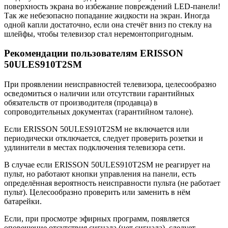
поверхность экрана во избежание повреждений LED-панели!
Так же небезопасно попадание жидкости на экран. Иногда
одной капли достаточно, если она стечёт вниз по стеклу на
шлейфы, чтобы телевизор стал неремонтопригодным.
Рекомендации пользователям ERISSON
50ULES910T2SM
При проявлении неисправностей телевизора, целесообразно
осведомиться о наличии или отсутствии гарантийных
обязательств от производителя (продавца) в
сопроводительных документах (гарантийном талоне).
Если ERISSON 50ULES910T2SM не включается или
периодически отключается, следует проверить розетки и
удлинители в местах подключения телевизора сети.
В случае если ERISSON 50ULES910T2SM не реагирует на
пульт, но работают кнопки управления на панели, есть
определённая вероятность неисправности пульта (не работает
пульт). Целесообразно проверить или заменить в нём
батарейки.
Если, при просмотре эфирных программ, появляется
оповещение отсутствия сигнала (нет сигнала), следует