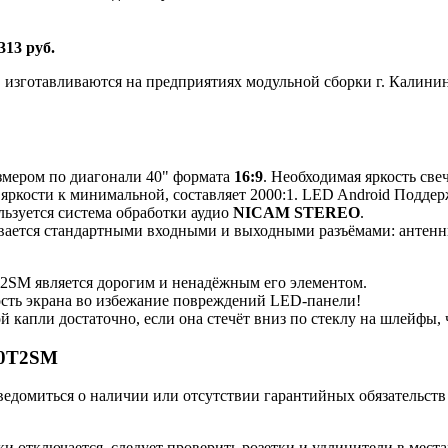
313 руб.
изготавливаются на предприятиях модульной сборки г. Калинин
азмером по диагонали 40" формата
16:9
. Необходимая яркость све
 яркости к минимальной, составляет 2000:1. LED Android Подд
ьзуется система обработки аудио
NICAM STEREO
.
ается стандартными входными и выходными разъёмами: антенный
M является дорогим и ненадёжным его элементом.
ость экрана во избежание повреждений LED-панели!
й капли достаточно, если она стечёт вниз по стеклу на шлейфы
90T2SM
ведомиться о наличии или отсутствии гарантийных обязательств
отключается, следует проверить розетки и удлинители в местах