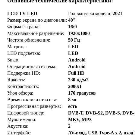
Основные технические характеристики:
LCD TV LED
Год выпуска модели:
2021
Размер экрана по диагонали:
40"
Формат экрана:
16:9
Максимальное разрешение:
1920x1080
Частота обновления:
50 Гц
Матрица:
LED
LED подсветка:
LED
Smart:
Android
Операционная система:
Android
Поддержка HD:
Full HD
Яркость:
230 кд/м2
Контрастность:
2000:1
Угол обзора:
176 градусов
Время отклика пикселя:
8 мс
Прогрессивная развёртка:
есть
Цифровой тюнер:
DVB-T, DVB-S2, DVB-S, DVB
Мультимедиа:
MKV, MP3
Акустика:
2
Интерфейс:
AV-вход, USB Type-A x 2, вхо