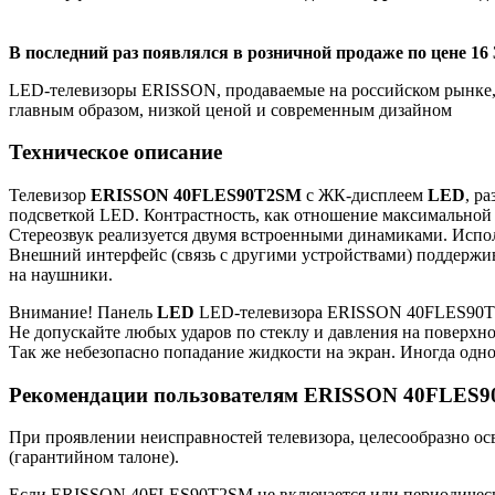
В последний раз появлялся в розничной продаже по цене 16 
LED-телевизоры ERISSON, продаваемые на российском рынке, 
главным образом, низкой ценой и современным дизайном
Техническое описание
Телевизор
ERISSON 40FLES90T2SM
с ЖК-дисплеем
LED
, р
подсветкой LED. Контрастность, как отношение максимальной
Стереозвук реализуется двумя встроенными динамиками. Испол
Внешний интерфейс (связь с другими устройствами) поддержив
на наушники.
Внимание! Панель
LED
LED-телевизора ERISSON 40FLES90T2S
Не допускайте любых ударов по стеклу и давления на поверхн
Так же небезопасно попадание жидкости на экран. Иногда одно
Рекомендации пользователям ERISSON 40FLES
При проявлении неисправностей телевизора, целесообразно ос
(гарантийном талоне).
Если ERISSON 40FLES90T2SM не включается или периодически 