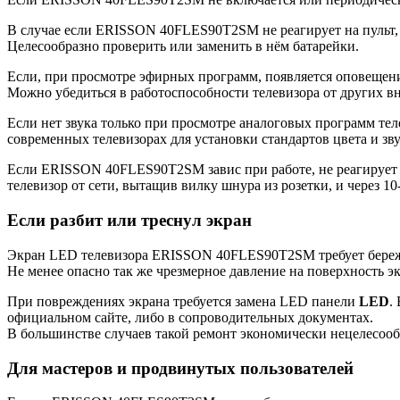
В случае если ERISSON 40FLES90T2SM не реагирует на пульт, н
Целесообразно проверить или заменить в нём батарейки.
Если, при просмотре эфирных программ, появляется оповещение
Можно убедиться в работоспособности телевизора от других в
Если нет звука только при просмотре аналоговых программ теле
современных телевизорах для установки стандартов цвета и зву
Если ERISSON 40FLES90T2SM завис при работе, не реагирует н
телевизор от сети, вытащив вилку шнура из розетки, и через 10
Если разбит или треснул экран
Экран LED телевизора ERISSON 40FLES90T2SM требует бережно
Не менее опасно так же чрезмерное давление на поверхность э
При повреждениях экрана требуется замена LED панели
LED
.
официальном сайте, либо в сопроводительных документах.
В большинстве случаев такой ремонт экономически нецелесооб
Для мастеров и продвинутых пользователей