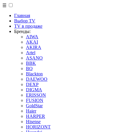
☰
Главная
Выбор TV
TV в продаже
Бренды:
AIWA
AKAI
AKIRA
Artel
ASANO
BBK
BQ
Blackton
DAEWOO
DEXP
DIGMA
ERISSON
FUSION
GoldStar
Haier
HARPER
Hisense
HORIZONT