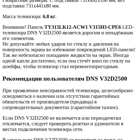
Габаритные размеры: C подставкой 731x492x160 мм, Без
подставки 731x441x80 мм.
Масса телевизора:
6.8 кг
.
Внимание! Панель
TY315LK12-ACW1 V315H3-CPE6
LED-
телевизора DNS V32D2500 является дорогим и ненадёжным
его элементом.
Не допускайте любых ударов по стеклу и давления на
поверхность экрана во избежание повреждений LED-панели!
Так же небезопасно попадание жидкости на экран. Иногда
одной капли достаточно, если она стечёт вниз по стеклу на
шлейфы, чтобы телевизор стал неремонтопригодным.
Рекомендации пользователям DNS V32D2500
При проявлении неисправностей телевизора, целесообразно
осведомиться о наличии или отсутствии гарантийных
обязательств от производителя (продавца) в
сопроводительных документах (гарантийном талоне).
Если DNS V32D2500 не включается или периодически
отключается, следует проверить розетки и удлинители в
местах подключения телевизора сети.
В случае если DNS V32D2500 не реагирует на пульт, но