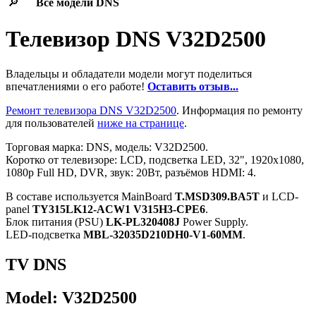
🔎
Все модели
DNS
Телевизор DNS V32D2500
Владельцы и обладатели модели могут поделиться
впечатлениями о его работе!
Оставить отзыв...
Ремонт телевизора DNS V32D2500
. Информация по ремонту
для пользователей
ниже на странице
.
Торговая марка: DNS, модель: V32D2500.
Коротко от телевизоре: LCD, подсветка LED, 32", 1920x1080,
1080p Full HD, DVR, звук: 20Вт, разъёмов HDMI: 4.
В составе используется MainBoard
T.MSD309.BA5T
и LCD-
panel
TY315LK12-ACW1 V315H3-CPE6
.
Блок питания (PSU)
LK-PL320408J
Power Supply.
LED-подсветка
MBL-32035D210DH0-V1-60MM
.
TV DNS
Model: V32D2500