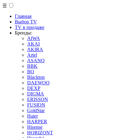
☰
Главная
Выбор TV
TV в продаже
Бренды:
AIWA
AKAI
AKIRA
Artel
ASANO
BBK
BQ
Blackton
DAEWOO
DEXP
DIGMA
ERISSON
FUSION
GoldStar
Haier
HARPER
Hisense
HORIZONT