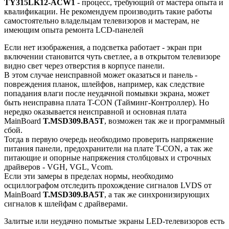
TY315LK12-ACW1
- процесс, требующий от мастера опыта и
квалификации. Не рекомендуем производить такие работы
самостоятельно владельцам телевизоров и мастерам, не
имеющим опыта ремонта LCD-панелей
Если нет изображения, а подсветка работает - экран при
включении становится чуть светлее, а в открытом телевизоре
видно свет через отверстия в корпусе панели.
В этом случае неисправной может оказаться и панель -
повреждения планок, шлейфов, например, как следствие
попадания влаги после неудачной помывки экрана, может
быть неисправна плата T-CON (Тайминг-Контроллер). Но
нередко оказывается неисправной и основная плата
MainBoard
T.MSD309.BA5T
, возможен так же и программный
сбой.
Тогда в первую очередь необходимо проверить напряжение
питания панели, предохранители на плате T-CON, а так же
питающие и опорные напряжения столбцовых и строчных
драйверов - VGH, VGL, Vcom.
Если эти замеры в пределах нормы, необходимо
осциллографом отследить прохождение сигналов LVDS от
MainBoard
T.MSD309.BA5T
, а так же синхронизирующих
сигналов к шлейфам с драйверами.
Залитые или неудачно помытые экраны LED-телевизоров есть