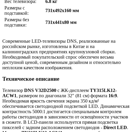
Вес телевизора:
6.8 кг
Размеры с
731x492x160 мм
подставкой:
Размеры без
731x441x80 мм
подставки:
Современные LED-телевизоры DNS, реализованные на
российском рынке, изготовлены в Китае и на
калининградских предприятиях крупноузловой сборки.
Необходимый покупательский спрос обеспечен весьма
доступной ценой, современным дизайном и относительно
неплохим качеством изображения.
Техническое описание
Телевизор
DNS V32D2500
с ЖК-дисплеем
TY315LK12-
ACW1
, размером по диагонали 32" (81 см) формата
16:9
.
Необходимая яркость свечения экрана 350 кд/м²
обеспечивается светодиодной подсветкой LED. Динамическая
контрастность 5000:1 достигается специальным контролем
работы светодиодов в зависимости от освещённости участков
в сюжете. В LCD-панели используется прямая подсветка
пикселей с задним расположением светодиодов -
Direct LED
.