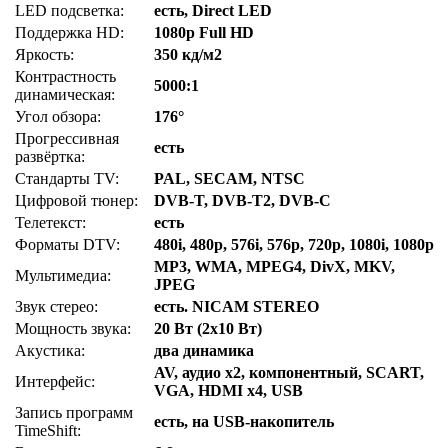
LED подсветка:
есть, Direct LED
Поддержка HD:
1080p Full HD
Яркость:
350 кд/м2
Контрастность
5000:1
динамическая:
Угол обзора:
176°
Прогрессивная
есть
развёртка:
Стандарты TV:
PAL, SECAM, NTSC
Цифровой тюнер:
DVB-T, DVB-T2, DVB-C
Телетекст:
есть
Форматы DTV:
480i, 480p, 576i, 576p, 720p, 1080i, 1080p
MP3, WMA, MPEG4, DivX, MKV,
Мультимедиа:
JPEG
Звук стерео:
есть. NICAM STEREO
Мощность звука:
20 Вт (2x10 Вт)
Акустика:
два динамика
AV, аудио x2, компонентный, SCART,
Интерфейс:
VGA, HDMI x4, USB
Запись программ
есть, на USB-накопитель
TimeShift: