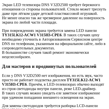
Экран LED телевизора DNS V32D2500 требует бережного
отношения со стороны пользователей. Стекло может треснуть
даже при лёгком ударе детской пластмассовой игрушкой.
Не менее опасно так же чрезмерное давление на поверхность
экрана по любой части площади.
При повреждениях экрана требуется замена LED панели
TY315LK12-ACW1 V315H3-CPE6
. В таких случаях цену
необходимо уточнить в Авторизованном Сервисном центре
DNS по телефонам, указанным на официальном сайте, либо в
сопроводительных документах.
В большинстве случаев такой ремонт экономически
нецелесообразен.
Для мастеров и продвинутых пользователей
Если у DNS V32D2500 нет изображения, но есть звук, часто
просто не работает подсветка дисплея
TY315LK12-ACW1
V315H3-CPE6
. Причём, в LED-телевизорах обычно выходят
из строя светодиоды внутри панели, реже LED-драйвер.
В таких случаях можно увидеть еле заметное изображение
при удачном попадании внешнего освещения на экран.
Для замены светодиодов требуется разборка LCD-панели