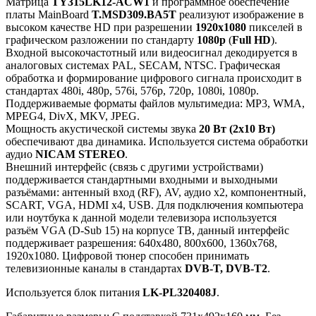
Матрица
TY315LK12-ACW1
и программное обеспечение
платы MainBoard
T.MSD309.BA5T
реализуют изображение в
высоком качестве HD при разрешении
1920x1080
пикселей в
графическом разложении по стандарту
1080p
(
Full HD
).
Входной высокочастотный или видеосигнал декодируется в
аналоговых системах PAL, SECAM, NTSC. Графическая
обработка и формирование цифрового сигнала происходит в
стандартах 480i, 480p, 576i, 576p, 720p, 1080i, 1080p.
Поддерживаемые форматы файлов мультимедиа: MP3, WMA,
MPEG4, DivX, MKV, JPEG.
Мощность акустической системы звука
20 Вт (2x10 Вт)
обеспечивают два динамика. Используется система обработки
аудио
NICAM STEREO
.
Внешний интерфейс (связь с другими устройствами)
поддерживается стандартными входными и выходными
разъёмами: антенный вход (RF), AV, аудио x2, компонентный,
SCART, VGA, HDMI x4, USB. Для подключения компьютера
или ноутбука к данной модели телевизора используется
разъём VGA (D-Sub 15) на корпусе ТВ, данный интерфейс
поддерживает разрешения: 640x480, 800x600, 1360x768,
1920x1080. Цифровой тюнер способен принимать
телевизионные каналы в стандартах
DVB-T, DVB-T2
.
Используется блок питания
LK-PL320408J
.