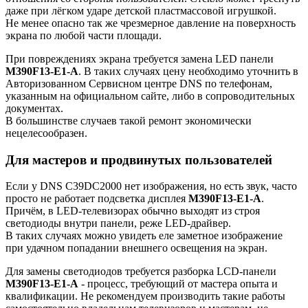
даже при лёгком ударе детской пластмассовой игрушкой.
Не менее опасно так же чрезмерное давление на поверхность
экрана по любой части площади.
При повреждениях экрана требуется замена LED панели
M390F13-E1-A
. В таких случаях цену необходимо уточнить в
Авторизованном Сервисном центре DNS по телефонам,
указанным на официальном сайте, либо в сопроводительных
документах.
В большинстве случаев такой ремонт экономически
нецелесообразен.
Для мастеров и продвинутых пользователей
Если у DNS C39DC2000 нет изображения, но есть звук, часто
просто не работает подсветка дисплея
M390F13-E1-A
.
Причём, в LED-телевизорах обычно выходят из строя
светодиоды внутри панели, реже LED-драйвер.
В таких случаях можно увидеть еле заметное изображение
при удачном попадании внешнего освещения на экран.
Для замены светодиодов требуется разборка LCD-панели
M390F13-E1-A
- процесс, требующий от мастера опыта и
квалификации. Не рекомендуем производить такие работы