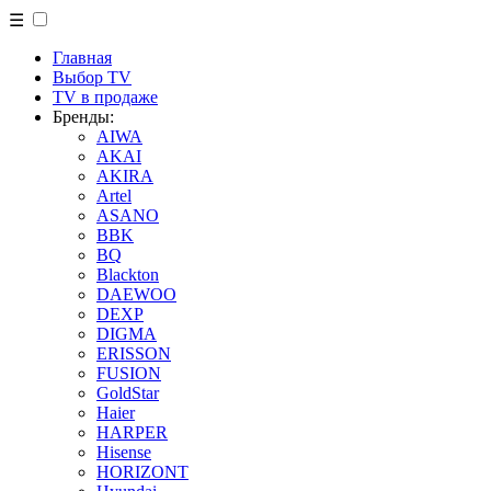
☰
Главная
Выбор TV
TV в продаже
Бренды:
AIWA
AKAI
AKIRA
Artel
ASANO
BBK
BQ
Blackton
DAEWOO
DEXP
DIGMA
ERISSON
FUSION
GoldStar
Haier
HARPER
Hisense
HORIZONT