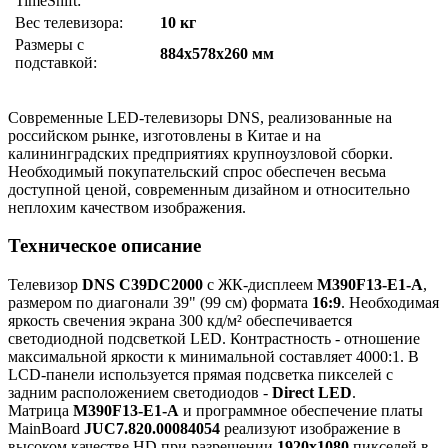
TimeShift:
Вес телевизора:
10 кг
Размеры с
884x578x260 мм
подставкой:
Современные LED-телевизоры DNS, реализованные на
российском рынке, изготовлены в Китае и на
калининградских предприятиях крупноузловой сборки.
Необходимый покупательский спрос обеспечен весьма
доступной ценой, современным дизайном и относительно
неплохим качеством изображения.
Техническое описание
Телевизор
DNS C39DC2000
с ЖК-дисплеем
M390F13-E1-A
,
размером по диагонали 39" (99 см) формата
16:9
. Необходимая
яркость свечения экрана 300 кд/м² обеспечивается
светодиодной подсветкой LED. Контрастность - отношение
максимальной яркости к минимальной составляет 4000:1. В
LCD-панели используется прямая подсветка пикселей с
задним расположением светодиодов -
Direct LED
.
Матрица
M390F13-E1-A
и программное обеспечение платы
MainBoard
JUC7.820.00084054
реализуют изображение в
высоком качестве HD при разрешении
1920x1080
пикселей в