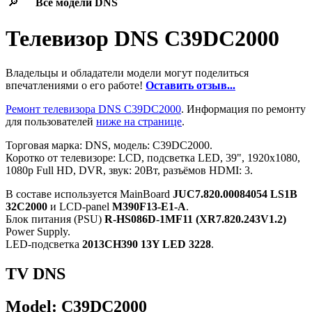
🔎
Все модели
DNS
Телевизор DNS C39DC2000
Владельцы и обладатели модели могут поделиться
впечатлениями о его работе!
Оставить отзыв...
Ремонт телевизора DNS C39DC2000
. Информация по ремонту
для пользователей
ниже на странице
.
Торговая марка: DNS, модель: C39DC2000.
Коротко от телевизоре: LCD, подсветка LED, 39", 1920x1080,
1080p Full HD, DVR, звук: 20Вт, разъёмов HDMI: 3.
В составе используется MainBoard
JUC7.820.00084054 LS1B
32C2000
и LCD-panel
M390F13-E1-A
.
Блок питания (PSU)
R-HS086D-1MF11 (XR7.820.243V1.2)
Power Supply.
LED-подсветка
2013CH390 13Y LED 3228
.
TV DNS
Model: C39DC2000