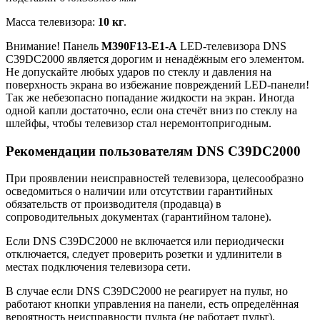
Масса телевизора:
10 кг
.
Внимание! Панель
M390F13-E1-A
LED-телевизора DNS
C39DC2000 является дорогим и ненадёжным его элементом.
Не допускайте любых ударов по стеклу и давления на
поверхность экрана во избежание повреждений LED-панели!
Так же небезопасно попадание жидкости на экран. Иногда
одной капли достаточно, если она стечёт вниз по стеклу на
шлейфы, чтобы телевизор стал неремонтопригодным.
Рекомендации пользователям DNS C39DC2000
При проявлении неисправностей телевизора, целесообразно
осведомиться о наличии или отсутствии гарантийных
обязательств от производителя (продавца) в
сопроводительных документах (гарантийном талоне).
Если DNS C39DC2000 не включается или периодически
отключается, следует проверить розетки и удлинители в
местах подключения телевизора сети.
В случае если DNS C39DC2000 не реагирует на пульт, но
работают кнопки управления на панели, есть определённая
вероятность неисправности пульта (не работает пульт).