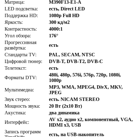
Матрица:
M390F13-E1-A
LED подсветка:
есть, Direct LED
Поддержка HD:
1080p Full HD
Яркость:
300 кд/м2
Контрастность:
4000:1
Угол обзора:
176°
Прогрессивная
есть
развёртка:
Стандарты TV:
PAL, SECAM, NTSC
Цифровой тюнер:
DVB-T, DVB-T2, DVB-C
Телетекст:
есть
480i, 480p, 576i, 576p, 720p, 1080i,
Форматы DTV:
1080p
MP3, WMA, MPEG4, DivX, MKV,
Мультимедиа:
JPEG
Звук стерео:
есть. NICAM STEREO
Мощность звука:
20 Вт (2x10 Вт)
Акустика:
два динамика
AV x2, аудио x2, компонентный, VGA,
Интерфейс:
HDMI x3, USB
Запись программ
есть, на USB-накопитель