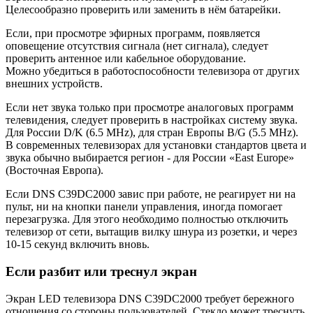
Целесообразно проверить или заменить в нём батарейки.
Если, при просмотре эфирных программ, появляется
оповещение отсутствия сигнала (нет сигнала), следует
проверить антенное или кабельное оборудование.
Можно убедиться в работоспособности телевизора от других
внешних устройств.
Если нет звука только при просмотре аналоговых программ
телевидения, следует проверить в настройках систему звука.
Для России D/K (6.5 MHz), для стран Европы B/G (5.5 MHz).
В современных телевизорах для установки стандартов цвета и
звука обычно выбирается регион - для России «East Europe»
(Восточная Европа).
Если DNS C39DC2000 завис при работе, не реагирует ни на
пульт, ни на кнопки панели управления, иногда помогает
перезагрузка. Для этого необходимо полностью отключить
телевизор от сети, вытащив вилку шнура из розетки, и через
10-15 секунд включить вновь.
Если разбит или треснул экран
Экран LED телевизора DNS C39DC2000 требует бережного
отношения со стороны пользователей. Стекло может треснуть