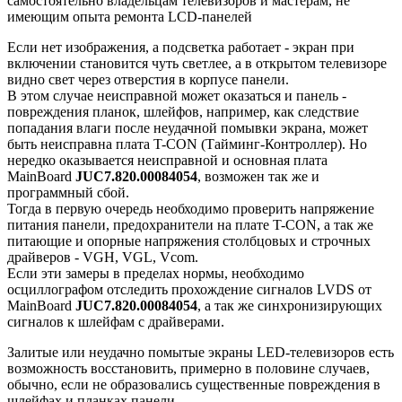
самостоятельно владельцам телевизоров и мастерам, не
имеющим опыта ремонта LCD-панелей
Если нет изображения, а подсветка работает - экран при
включении становится чуть светлее, а в открытом телевизоре
видно свет через отверстия в корпусе панели.
В этом случае неисправной может оказаться и панель -
повреждения планок, шлейфов, например, как следствие
попадания влаги после неудачной помывки экрана, может
быть неисправна плата T-CON (Тайминг-Контроллер). Но
нередко оказывается неисправной и основная плата
MainBoard
JUC7.820.00084054
, возможен так же и
программный сбой.
Тогда в первую очередь необходимо проверить напряжение
питания панели, предохранители на плате T-CON, а так же
питающие и опорные напряжения столбцовых и строчных
драйверов - VGH, VGL, Vcom.
Если эти замеры в пределах нормы, необходимо
осциллографом отследить прохождение сигналов LVDS от
MainBoard
JUC7.820.00084054
, а так же синхронизирующих
сигналов к шлейфам с драйверами.
Залитые или неудачно помытые экраны LED-телевизоров есть
возможность восстановить, примерно в половине случаев,
обычно, если не образовались существенные повреждения в
шлейфах и планках панели.