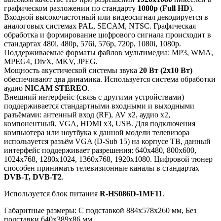
графическом разложении по стандарту
1080p
(
Full HD
).
Входной высокочастотный или видеосигнал декодируется в
аналоговых системах PAL, SECAM, NTSC. Графическая
обработка и формирование цифрового сигнала происходит в
стандартах 480i, 480p, 576i, 576p, 720p, 1080i, 1080p.
Поддерживаемые форматы файлов мультимедиа: MP3, WMA,
MPEG4, DivX, MKV, JPEG.
Мощность акустической системы звука
20 Вт (2x10 Вт)
обеспечивают два динамика. Используется система обработки
аудио
NICAM STEREO
.
Внешний интерфейс (связь с другими устройствами)
поддерживается стандартными входными и выходными
разъёмами: антенный вход (RF), AV x2, аудио x2,
компонентный, VGA, HDMI x3, USB. Для подключения
компьютера или ноутбука к данной модели телевизора
используется разъём VGA (D-Sub 15) на корпусе ТВ, данный
интерфейс поддерживает разрешения: 640x480, 800x600,
1024x768, 1280x1024, 1360x768, 1920x1080. Цифровой тюнер
способен принимать телевизионные каналы в стандартах
DVB-T, DVB-T2
.
Используется блок питания
R-HS086D-1MF11
.
Габаритные размеры: C подставкой 884x578x260 мм, Без
подставки 640x389x86 мм.