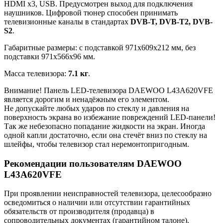
HDMI x3, USB. Предусмотрен выход для подключения
наушников. Цифровой тюнер способен принимать
телевизионные каналы в стандартах
DVB-T, DVB-T2, DVB-
S2
.
Габаритные размеры: с подставкой 971x609x212 мм, без
подставки 971x566x96 мм.
Масса телевизора:
7.1 кг
.
Внимание! Панель LED-телевизора DAEWOO L43A620VFE
является дорогим и ненадёжным его элементом.
Не допускайте любых ударов по стеклу и давления на
поверхность экрана во избежание повреждений LED-панели!
Так же небезопасно попадание жидкости на экран. Иногда
одной капли достаточно, если она стечёт вниз по стеклу на
шлейфы, чтобы телевизор стал неремонтопригодным.
Рекомендации пользователям DAEWOO
L43A620VFE
При проявлении неисправностей телевизора, целесообразно
осведомиться о наличии или отсутствии гарантийных
обязательств от производителя (продавца) в
сопроводительных документах (гарантийном талоне).