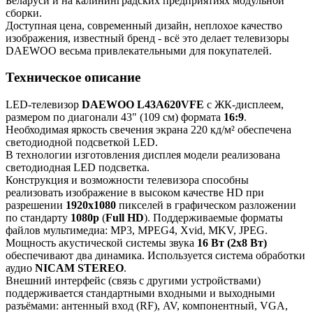
Беларуси и на калининградских предприятиях модульной
сборки.
Доступная цена, современный дизайн, неплохое качество
изображения, известный бренд - всё это делает телевизоры
DAEWOO весьма привлекательными для покупателей.
Техническое описание
LED-телевизор
DAEWOO L43A620VFE
с ЖК-дисплеем,
размером по диагонали 43" (109 см) формата
16:9
.
Необходимая яркость свечения экрана 220 кд/м² обеспечена
светодиодной подсветкой LED.
В технологии изготовления дисплея модели реализована
светодиодная LED подсветка.
Конструкция и возможности телевизора способны
реализовать изображение в высоком качестве HD при
разрешении
1920x1080
пикселей в графическом разложении
по стандарту
1080p
(
Full HD
). Поддерживаемые форматы
файлов мультимедиа: MP3, MPEG4, Xvid, MKV, JPEG.
Мощность акустической системы звука
16 Вт (2х8 Вт)
обеспечивают два динамика. Используется система обработки
аудио
NICAM STEREO
.
Внешний интерфейс (связь с другими устройствами)
поддерживается стандартными входными и выходными
разъёмами: антенный вход (RF), AV, компонентный, VGA,