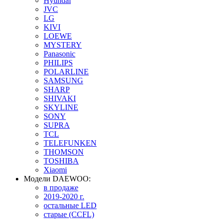
Hyundai
JVC
LG
KIVI
LOEWE
MYSTERY
Panasonic
PHILIPS
POLARLINE
SAMSUNG
SHARP
SHIVAKI
SKYLINE
SONY
SUPRA
TCL
TELEFUNKEN
THOMSON
TOSHIBA
Xiaomi
Модели DAEWOO:
в продаже
2019-2020 г.
остальные LED
старые (CCFL)