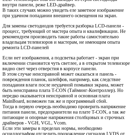
внутри панели, реже LED-драйвер.
В таких случаях можно увидеть еле заметное изображение
при удачном попадании внешнего освещения на экран.
Для замены светодиодов требуется разборка LCD-панели -
процесс, требующий от мастера опыта и квалификации. Не
рекомендуем производить такие работы самостоятельно
владельцам телевизоров и мастерам, не имеющим опыта
ремонта LCD-панелей
Если нет изображения, а подсветка работает - экран при
включении становится чуть светлее, а в открытом телевизоре
видно свет через отверстия в корпусе панели.
В этом случае неисправной может оказаться и панель -
повреждения планок, шлейфов, например, как следствие
попадания влаги после неудачной помывки экрана, может
быть неисправна плата T-CON (Тайминг-Контроллер). Но
нередко оказывается неисправной и основная плата
MainBoard, возможен так же и программный сбой.
Тогда в первую очередь необходимо проверить напряжение
питания панели, предохранители на плате T-CON, а так же
питающие и опорные напряжения столбцовых и строчных
драйверов - VGH, VGL, Vcom.
Если эти замеры в пределах нормы, необходимо
осциллографом отследить прохождение сигналов LVDS от