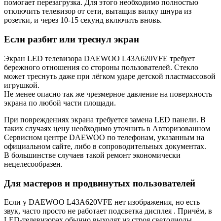
помогает перезагрузка. Для этого необходимо полностью
отключить телевизор от сети, вытащив вилку шнура из
розетки, и через 10-15 секунд включить вновь.
Если разбит или треснул экран
Экран LED телевизора DAEWOO L43A620VFE требует
бережного отношения со стороны пользователей. Стекло
может треснуть даже при лёгком ударе детской пластмассовой
игрушкой.
Не менее опасно так же чрезмерное давление на поверхность
экрана по любой части площади.
При повреждениях экрана требуется замена LED панели. В
таких случаях цену необходимо уточнить в Авторизованном
Сервисном центре DAEWOO по телефонам, указанным на
официальном сайте, либо в сопроводительных документах.
В большинстве случаев такой ремонт экономически
нецелесообразен.
Для мастеров и продвинутых пользователей
Если у DAEWOO L43A620VFE нет изображения, но есть
звук, часто просто не работает подсветка дисплея . Причём, в
LED-телевизорах обычно выходят из строя светодиоды