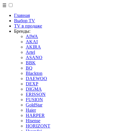
☰
Главная
Выбор TV
TV в продаже
Бренды:
AIWA
AKAI
AKIRA
Artel
ASANO
BBK
BQ
Blackton
DAEWOO
DEXP
DIGMA
ERISSON
FUSION
GoldStar
Haier
HARPER
Hisense
HORIZONT