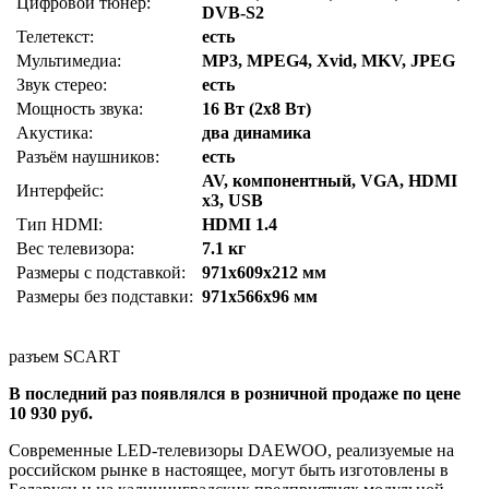
Цифровой тюнер:
DVB-S2
Телетекст:
есть
Мультимедиа:
MP3, MPEG4, Xvid, MKV, JPEG
Звук стерео:
есть
Мощность звука:
16 Вт (2х8 Вт)
Акустика:
два динамика
Разъём наушников:
есть
AV, компонентный, VGA, HDMI
Интерфейс:
x3, USB
Тип HDMI:
HDMI 1.4
Вес телевизора:
7.1 кг
Размеры с подставкой:
971x609x212 мм
Размеры без подставки:
971x566x96 мм
разъем SCART
В последний раз появлялся в розничной продаже по цене
10 930 руб.
Современные LED-телевизоры DAEWOO, реализуемые на
российском рынке в настоящее, могут быть изготовлены в