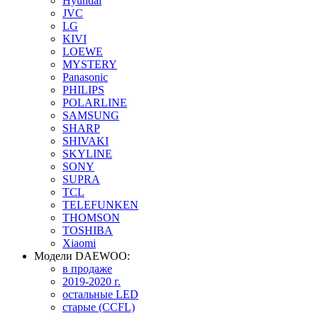
Hyundai
JVC
LG
KIVI
LOEWE
MYSTERY
Panasonic
PHILIPS
POLARLINE
SAMSUNG
SHARP
SHIVAKI
SKYLINE
SONY
SUPRA
TCL
TELEFUNKEN
THOMSON
TOSHIBA
Xiaomi
Модели DAEWOO:
в продаже
2019-2020 г.
остальные LED
старые (CCFL)