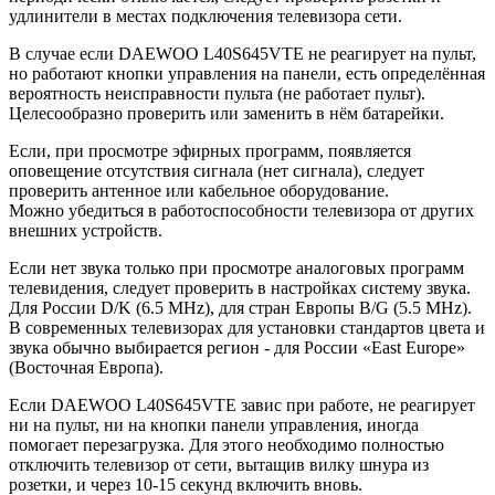
удлинители в местах подключения телевизора сети.
В случае если DAEWOO L40S645VTE не реагирует на пульт,
но работают кнопки управления на панели, есть определённая
вероятность неисправности пульта (не работает пульт).
Целесообразно проверить или заменить в нём батарейки.
Если, при просмотре эфирных программ, появляется
оповещение отсутствия сигнала (нет сигнала), следует
проверить антенное или кабельное оборудование.
Можно убедиться в работоспособности телевизора от других
внешних устройств.
Если нет звука только при просмотре аналоговых программ
телевидения, следует проверить в настройках систему звука.
Для России D/K (6.5 MHz), для стран Европы B/G (5.5 MHz).
В современных телевизорах для установки стандартов цвета и
звука обычно выбирается регион - для России «East Europe»
(Восточная Европа).
Если DAEWOO L40S645VTE завис при работе, не реагирует
ни на пульт, ни на кнопки панели управления, иногда
помогает перезагрузка. Для этого необходимо полностью
отключить телевизор от сети, вытащив вилку шнура из
розетки, и через 10-15 секунд включить вновь.