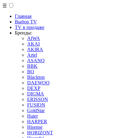
☰
Главная
Выбор TV
TV в продаже
Бренды:
AIWA
AKAI
AKIRA
Artel
ASANO
BBK
BQ
Blackton
DAEWOO
DEXP
DIGMA
ERISSON
FUSION
GoldStar
Haier
HARPER
Hisense
HORIZONT