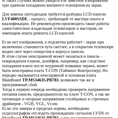
В таких случаях можно увидеть еле заметное изображение
при удачном попадании внешнего освещения на экран.
Для замены светодиодов требуется разборка LCD-панели
LVF400SSDE
- процесс, требующий от мастера опыта и
квалификации. Не рекомендуем производить такие работы
самостоятельно владельцам телевизоров и мастерам, не
имеющим опыта ремонта LCD-панелей
Если нет изображения, а подсветка работает - экран при
включении становится чуть светлее, а в открытом телевизоре
видно свет через отверстия в корпусе панели.
В этом случае неисправной может оказаться и панель -
повреждения планок, шлейфов, например, как следствие
попадания влаги после неудачной помывки экрана, может
быть неисправна плата T-CON (Тайминг-Контроллер). Но
нередко оказывается неисправной и основная плата
MainBoard
TP.MS3463S.PB783
, возможен так же и
программный сбой.
Тогда в первую очередь необходимо проверить напряжение
питания панели, предохранители на плате T-CON, а так же
питающие и опорные напряжения столбцовых и строчных
драйверов - VGH, VGL, Vcom.
Если эти замеры в пределах нормы, необходимо
осциллографом отследить прохождение сигналов LVDS от
MainBoard
TP.MS3463S.PB783
, а так же синхронизирующих