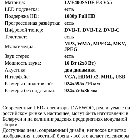
Матрица:
LVF400SSDE E3 V55
LED подсветка:
есть
Поддержка HD:
1080p Full HD
Прогрессивная развёртка:
есть
Цифровой тюнер:
DVB-T, DVB-T2, DVB-C
Телетекст:
есть
MP3, WMA, MPEG4, MKV,
Мультимедиа:
JPEG
Звук стерео:
есть
Мощность звука:
16 Вт (2х8 Вт)
Акустика:
два динамика
Интерфейс:
VGA, HDMI x2, MHL, USB
Размеры с подставкой:
924x595x216 мм
Размеры без подставки:
924x550x86 мм
Современные LED-телевизоры DAEWOO, реализуемые на
российском рынке в настоящее, могут быть изготовлены в
Беларуси и на калининградских предприятиях модульной
сборки.
Доступная цена, современный дизайн, неплохое качество
изображения, известный бренд - всё это делает телевизоры