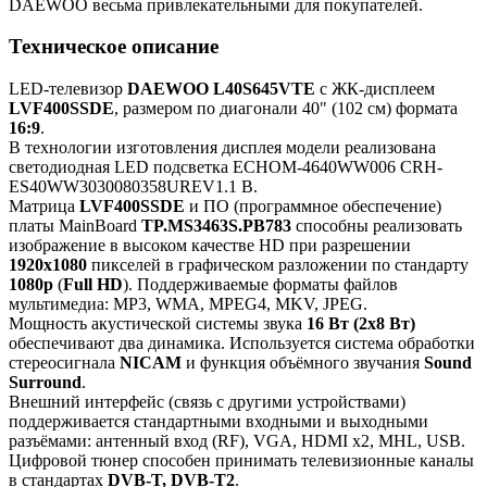
DAEWOO весьма привлекательными для покупателей.
Техническое описание
LED-телевизор
DAEWOO L40S645VTE
с ЖК-дисплеем
LVF400SSDE
, размером по диагонали 40" (102 см) формата
16:9
.
В технологии изготовления дисплея модели реализована
светодиодная LED подсветка ECHOM-4640WW006 CRH-
ES40WW3030080358UREV1.1 B.
Матрица
LVF400SSDE
и ПО (программное обеспечение)
платы MainBoard
TP.MS3463S.PB783
способны реализовать
изображение в высоком качестве HD при разрешении
1920x1080
пикселей в графическом разложении по стандарту
1080p
(
Full HD
). Поддерживаемые форматы файлов
мультимедиа: MP3, WMA, MPEG4, MKV, JPEG.
Мощность акустической системы звука
16 Вт (2х8 Вт)
обеспечивают два динамика. Используется система обработки
стереосигнала
NICAM
и функция объёмного звучания
Sound
Surround
.
Внешний интерфейс (связь с другими устройствами)
поддерживается стандартными входными и выходными
разъёмами: антенный вход (RF), VGA, HDMI x2, MHL, USB.
Цифровой тюнер способен принимать телевизионные каналы
в стандартах
DVB-T, DVB-T2
.