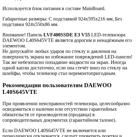
Используется блок питания в составе MainBoard.
Габаритные размеры: C подставкой 924x595x216 мм, Без
подставки 924x550x86 мм.
Внимание! Панель
LVF400SSDE E3 V55
LED-телевизора
DAEWOO L40S645VTE является дорогим и ненадёжным его
элементом.
Не допускайте любых ударов по стеклу и давления на
поверхность экрана во избежание повреждений LED-панели!
Так же небезопасно попадание жидкости на экран. Иногда
одной капли достаточно, если она стечёт вниз по стеклу на
шлейфы, чтобы телевизор стал неремонтопригодным.
Рекомендации пользователям DAEWOO
L40S645VTE
При проявлении неисправностей телевизора, целесообразно
осведомиться о наличии или отсутствии гарантийных
обязательств от производителя (продавца) в
сопроводительных документах (гарантийном талоне).
Если DAEWOO L40S645VTE не включается или
периодически отключается, следует проверить розетки и