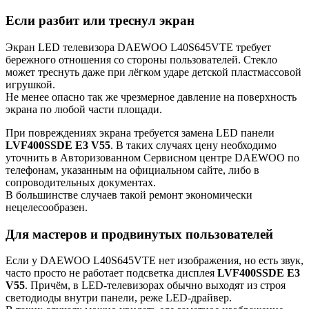
Если разбит или треснул экран
Экран LED телевизора DAEWOO L40S645VTE требует
бережного отношения со стороны пользователей. Стекло
может треснуть даже при лёгком ударе детской пластмассовой
игрушкой.
Не менее опасно так же чрезмерное давление на поверхность
экрана по любой части площади.
При повреждениях экрана требуется замена LED панели
LVF400SSDE E3 V55
. В таких случаях цену необходимо
уточнить в Авторизованном Сервисном центре DAEWOO по
телефонам, указанным на официальном сайте, либо в
сопроводительных документах.
В большинстве случаев такой ремонт экономически
нецелесообразен.
Для мастеров и продвинутых пользователей
Если у DAEWOO L40S645VTE нет изображения, но есть звук,
часто просто не работает подсветка дисплея
LVF400SSDE E3
V55
. Причём, в LED-телевизорах обычно выходят из строя
светодиоды внутри панели, реже LED-драйвер.