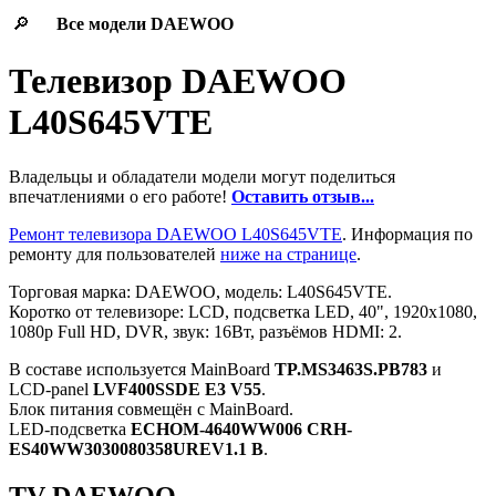
🔎
Все модели
DAEWOO
Телевизор DAEWOO
L40S645VTE
Владельцы и обладатели модели могут поделиться
впечатлениями о его работе!
Оставить отзыв...
Ремонт телевизора DAEWOO L40S645VTE
. Информация по
ремонту для пользователей
ниже на странице
.
Торговая марка: DAEWOO, модель: L40S645VTE.
Коротко от телевизоре: LCD, подсветка LED, 40", 1920x1080,
1080p Full HD, DVR, звук: 16Вт, разъёмов HDMI: 2.
В составе используется MainBoard
TP.MS3463S.PB783
и
LCD-panel
LVF400SSDE E3 V55
.
Блок питания совмещён с MainBoard.
LED-подсветка
ECHOM-4640WW006 CRH-
ES40WW3030080358UREV1.1 B
.
TV DAEWOO