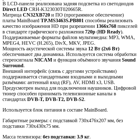
В LCD-панели реализована задняя подсветка из светодиодов
Direct LED
CRH-K323030T020665R.
Матрица
CN32XB720
и ПО (программное обеспечение)
платы MainBoard
TP.MS3463S.PB801
способны реализовать
качество изображения HD при разрешении
1366x768
пикселей
в стандарте графического разложения
720p
(
HD Ready
).
Поддерживаемые форматы файлов мультимедиа: MP3, WMA,
MPEG4, HEVC (H.265), DivX, MKV, JPEG.
Мощность акустической системы звука
12 Вт (2х6 Вт)
обеспечивают два динамика. Используется система обработки
стереосигнала
NICAM
и функция объёмного звучания
Sound
Surround
.
Внешний интерфейс (связь с другими устройствами)
поддерживается стандартными входными и выходными
разъёмами: антенный вход (RF), AV, HDMI x3, USB.
Предусмотрен выход для подключения наушников. Цифровой
тюнер способен принимать телевизионные каналы в
стандартах
DVB-T, DVB-T2, DVB-S2
.
Используется блок питания в составе MainBoard.
Габаритные размеры: с подставкой 730x476x207 мм, без
подставки 730x430x75 мм.
Масса телевизора:
без подставки: 3.9 кг
.