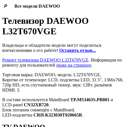
🔎
Все модели
DAEWOO
Телевизор DAEWOO
L32T670VGE
Владельцы и обладатели модели могут поделиться
впечатлениями о его работе!
Оставить отзыв...
Ремонт телевизора DAEWOO L32T670VGE
. Информация по
ремонту для пользователей
ниже на странице
.
Торговая марка: DAEWOO, модель: L32T670VGE.
Коротко от телевизоре: LCD, подсветка LED, 31.5", 1366x768,
720p HD, есть спутниковый тюнер, звук: 12Вт, разъёмов
HDMI: 3.
В составе используется MainBoard
TP.MS3463S.PB801
и
LCD-panel
CN32XB720
.
Блок питания совмещён с MainBoard.
LED-подсветка
CRH-K323030T020665R
.
TV DAEWOO