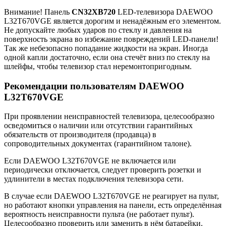
Внимание! Панель
CN32XB720
LED-телевизора DAEWOO
L32T670VGE является дорогим и ненадёжным его элементом.
Не допускайте любых ударов по стеклу и давления на
поверхность экрана во избежание повреждений LED-панели!
Так же небезопасно попадание жидкости на экран. Иногда
одной капли достаточно, если она стечёт вниз по стеклу на
шлейфы, чтобы телевизор стал неремонтопригодным.
Рекомендации пользователям DAEWOO
L32T670VGE
При проявлении неисправностей телевизора, целесообразно
осведомиться о наличии или отсутствии гарантийных
обязательств от производителя (продавца) в
сопроводительных документах (гарантийном талоне).
Если DAEWOO L32T670VGE не включается или
периодически отключается, следует проверить розетки и
удлинители в местах подключения телевизора сети.
В случае если DAEWOO L32T670VGE не реагирует на пульт,
но работают кнопки управления на панели, есть определённая
вероятность неисправности пульта (не работает пульт).
Целесообразно проверить или заменить в нём батарейки.