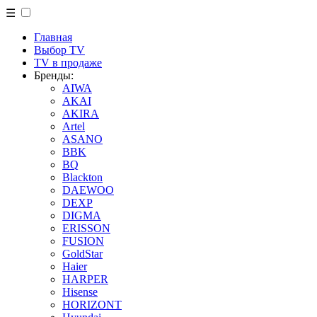
☰
Главная
Выбор TV
TV в продаже
Бренды:
AIWA
AKAI
AKIRA
Artel
ASANO
BBK
BQ
Blackton
DAEWOO
DEXP
DIGMA
ERISSON
FUSION
GoldStar
Haier
HARPER
Hisense
HORIZONT