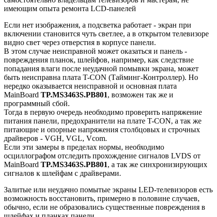
имеющим опыта ремонта LCD-панелей
Если нет изображения, а подсветка работает - экран при
включении становится чуть светлее, а в открытом телевизоре
видно свет через отверстия в корпусе панели.
В этом случае неисправной может оказаться и панель -
повреждения планок, шлейфов, например, как следствие
попадания влаги после неудачной помывки экрана, может
быть неисправна плата T-CON (Тайминг-Контроллер). Но
нередко оказывается неисправной и основная плата
MainBoard
TP.MS3463S.PB801
, возможен так же и
программный сбой.
Тогда в первую очередь необходимо проверить напряжение
питания панели, предохранители на плате T-CON, а так же
питающие и опорные напряжения столбцовых и строчных
драйверов - VGH, VGL, Vcom.
Если эти замеры в пределах нормы, необходимо
осциллографом отследить прохождение сигналов LVDS от
MainBoard
TP.MS3463S.PB801
, а так же синхронизирующих
сигналов к шлейфам с драйверами.
Залитые или неудачно помытые экраны LED-телевизоров есть
возможность восстановить, примерно в половине случаев,
обычно, если не образовались существенные повреждения в
шлейфах и планках панели.