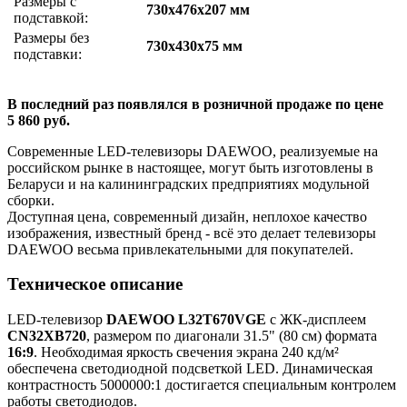
Размеры с
730x476x207 мм
подставкой:
Размеры без
730x430x75 мм
подставки:
В последний раз появлялся в розничной продаже по цене
5 860 руб.
Современные LED-телевизоры DAEWOO, реализуемые на
российском рынке в настоящее, могут быть изготовлены в
Беларуси и на калининградских предприятиях модульной
сборки.
Доступная цена, современный дизайн, неплохое качество
изображения, известный бренд - всё это делает телевизоры
DAEWOO весьма привлекательными для покупателей.
Техническое описание
LED-телевизор
DAEWOO L32T670VGE
с ЖК-дисплеем
CN32XB720
, размером по диагонали 31.5" (80 см) формата
16:9
. Необходимая яркость свечения экрана 240 кд/м²
обеспечена светодиодной подсветкой LED. Динамическая
контрастность 5000000:1 достигается специальным контролем
работы светодиодов.