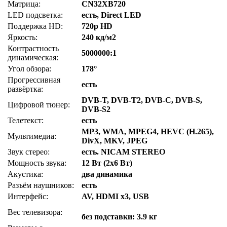
Матрица:
CN32XB720
LED подсветка:
есть, Direct LED
Поддержка HD:
720p HD
Яркость:
240 кд/м2
Контрастность
5000000:1
динамическая:
Угол обзора:
178°
Прогрессивная
есть
развёртка:
DVB-T, DVB-T2, DVB-C, DVB-S,
Цифровой тюнер:
DVB-S2
Телетекст:
есть
MP3, WMA, MPEG4, HEVC (H.265),
Мультимедиа:
DivX, MKV, JPEG
Звук стерео:
есть. NICAM STEREO
Мощность звука:
12 Вт (2х6 Вт)
Акустика:
два динамика
Разъём наушников:
есть
Интерфейс:
AV, HDMI x3, USB
Вес телевизора:
без подставки: 3.9 кг