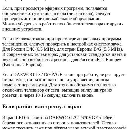
Если, при просмотре эфирных программ, появляется
оповещение отсутствия сигнала (нет сигнала), следует
проверить антенное или кабельное оборудование.
Можно убедиться в работоспособности телевизора от других
внешних устройств.
Если нет звука только при просмотре аналоговых программ
телевидения, следует проверить в настройках систему звука.
Для России D/K (6.5 MHz), для стран Европы B/G (5.5 MHz).
В современных телевизорах для установки стандартов цвета и
звука обычно выбирается регион - для России «East Europe»
(Восточная Европа).
Если DAEWOO L32T670VGE завис при работе, не реагирует
ни на пульт, ни на кнопки панели управления, иногда
помогает перезагрузка. Для этого необходимо полностью
отключить телевизор от сети, вытащив вилку шнура из
розетки, и через 10-15 секунд включить вновь.
Если разбит или треснул экран
Экран LED телевизора DAEWOO L32T670VGE требует
бережного отношения со стороны пользователей. Стекло
может треснуть даже при лёгком ударе детской пластмассовой