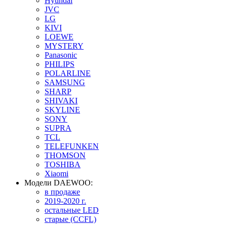
Hyundai
JVC
LG
KIVI
LOEWE
MYSTERY
Panasonic
PHILIPS
POLARLINE
SAMSUNG
SHARP
SHIVAKI
SKYLINE
SONY
SUPRA
TCL
TELEFUNKEN
THOMSON
TOSHIBA
Xiaomi
Модели DAEWOO:
в продаже
2019-2020 г.
остальные LED
старые (CCFL)