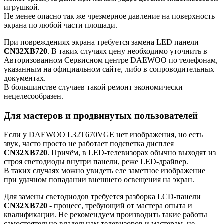
игрушкой.
Не менее опасно так же чрезмерное давление на поверхность
экрана по любой части площади.
При повреждениях экрана требуется замена LED панели
CN32XB720
. В таких случаях цену необходимо уточнить в
Авторизованном Сервисном центре DAEWOO по телефонам,
указанным на официальном сайте, либо в сопроводительных
документах.
В большинстве случаев такой ремонт экономически
нецелесообразен.
Для мастеров и продвинутых пользователей
Если у DAEWOO L32T670VGE нет изображения, но есть
звук, часто просто не работает подсветка дисплея
CN32XB720
. Причём, в LED-телевизорах обычно выходят из
строя светодиоды внутри панели, реже LED-драйвер.
В таких случаях можно увидеть еле заметное изображение
при удачном попадании внешнего освещения на экран.
Для замены светодиодов требуется разборка LCD-панели
CN32XB720
- процесс, требующий от мастера опыта и
квалификации. Не рекомендуем производить такие работы
самостоятельно владельцам телевизоров и мастерам, не