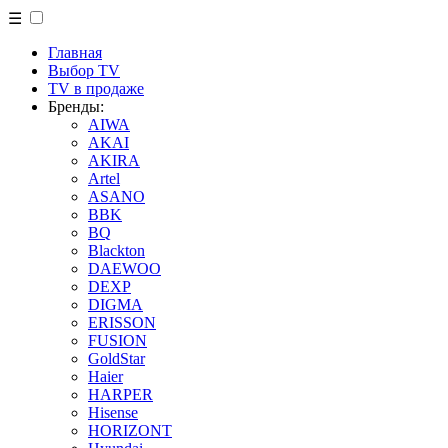
☰
Главная
Выбор TV
TV в продаже
Бренды:
AIWA
AKAI
AKIRA
Artel
ASANO
BBK
BQ
Blackton
DAEWOO
DEXP
DIGMA
ERISSON
FUSION
GoldStar
Haier
HARPER
Hisense
HORIZONT