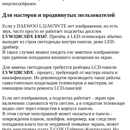
нецелесообразен.
Для мастеров и продвинутых пользователей
Если у DAEWOO L32A670VTE нет изображения, но есть
звук, часто просто не работает подсветка дисплея
LVW320CSDX E0347
. Причём, в LED-телевизорах обычно
выходят из строя светодиоды внутри панели, реже LED-
драйвер.
В таких случаях можно увидеть еле заметное изображение
при удачном попадании внешнего освещения на экран.
Для замены светодиодов требуется разборка LCD-панели
LVW320CSDX
- процесс, требующий от мастера опыта и
квалификации. Не рекомендуем производить такие работы
самостоятельно владельцам телевизоров и мастерам, не
имеющим опыта ремонта LCD-панелей
Если нет изображения, а подсветка работает - экран при
включении становится чуть светлее, а в открытом телевизоре
видно свет через отверстия в корпусе панели.
В этом случае неисправной может оказаться и панель -
повреждения планок, шлейфов, например, как следствие
попадания влаги после неудачной помывки экрана, может
быть неисправна плата T-CON (Тайминг-Контроллер). Но