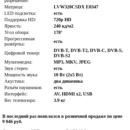
разрешение:
Матрица:
LVW320CSDX E0347
LED подсветка:
есть
Поддержка HD:
720p HD
Яркость:
240 кд/м2
Угол обзора:
178°
Прогрессивная
есть
развёртка:
DVB-T, DVB-T2, DVB-C, DVB-S,
Цифровой тюнер:
DVB-S2
Мультимедиа:
MP3, MKV, JPEG
Звук стерео:
есть
Мощность звука:
10 Вт (2х5 Вт)
Акустика:
два динамика
Разъём наушников:
есть
Интерфейс:
AV, HDMI x2, USB
Вес телевизора:
3.9 кг
В последний раз появлялся в розничной продаже по цене
9 046 руб.