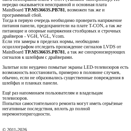
нередко оказывается неисправной и основная плата
MainBoard
TP.MS3663S.PB781
, возможен так же и
программный сбой.
Тогда в первую очередь необходимо проверить напряжение
питания панели, предохранители на плате T-CON, а так же
питающие и опорные напряжения столбцовых и строчных
драйверов - VGH, VGL, Vcom.
Если эти замеры в пределах нормы, необходимо
осциллографом отследить прохождение сигналов LVDS от
MainBoard
TP.MS3663S.PB781
, а так же синхронизирующих
сигналов к шлейфам с драйверами.
Залитые или неудачно помытые экраны LED-телевизоров есть
возможность восстановить, примерно в половине случаев,
обычно, если не образовались существенные повреждения в
шлейфах и планках панели.
Ещё раз напоминаем пользователям и владельцам
телевизоров.
Попытки самостоятельного ремонта могут иметь серьёзные
негативные последствия, вплоть до полной
неремонтопригодности.
© 2011-2026