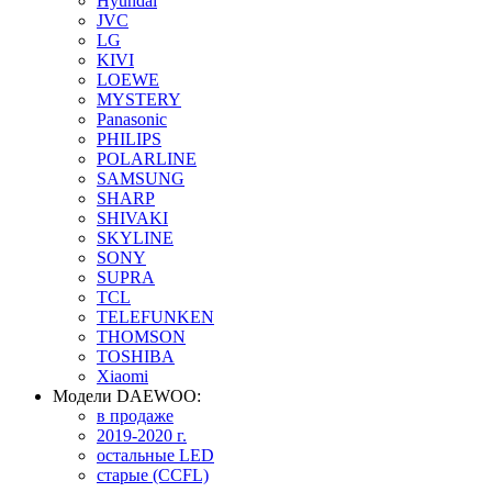
Hyundai
JVC
LG
KIVI
LOEWE
MYSTERY
Panasonic
PHILIPS
POLARLINE
SAMSUNG
SHARP
SHIVAKI
SKYLINE
SONY
SUPRA
TCL
TELEFUNKEN
THOMSON
TOSHIBA
Xiaomi
Модели DAEWOO:
в продаже
2019-2020 г.
остальные LED
старые (CCFL)