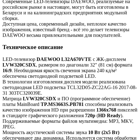
Современные LED-телевизоры DAEWOO, реализуемые на
российском рынке в настоящее, могут быть изготовлены в
Беларуси и на калининградских предприятиях модульной
сборки.
Доступная цена, современный дизайн, неплохое качество
изображения, известный бренд - всё это делает телевизоры
DAEWOO весьма привлекательными для покупателей.
Техническое описание
LED-телевизор
DAEWOO L32A670VTE
с ЖК-дисплеем
LVW320CSDX
, размером по диагонали 32" (81 см) формата
16:9
. Необходимая яркость свечения экрана 240 кд/м²
обеспечена светодиодной подсветкой LED.
В технологии изготовления дисплея модели реализована
светодиодная LED подсветка TCL32D05-ZC22AG-16 2017-08-
31 303TC320039E.
Матрица
LVW320CSDX
и ПО (программное обеспечение)
платы MainBoard
TP.MS3663S.PB781
способны реализовать
качество изображения HD при разрешении
1366x768
пикселей
в стандарте графического разложения
720p
(
HD Ready
).
Поддерживаемые форматы файлов мультимедиа: MP3, MKV,
JPEG.
Мощность акустической системы звука
10 Вт (2х5 Вт)
обеспечивают два динамика. Используется система обработки