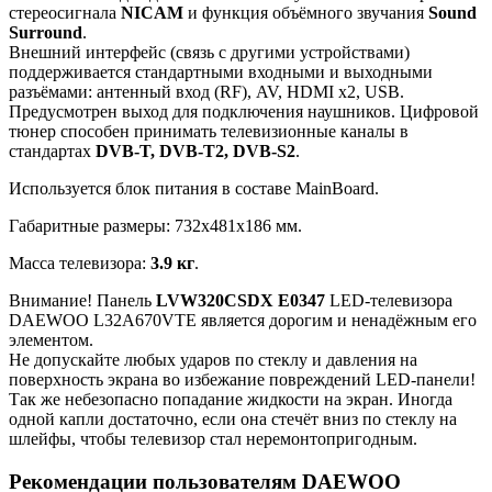
стереосигнала
NICAM
и функция объёмного звучания
Sound
Surround
.
Внешний интерфейс (связь с другими устройствами)
поддерживается стандартными входными и выходными
разъёмами: антенный вход (RF), AV, HDMI x2, USB.
Предусмотрен выход для подключения наушников. Цифровой
тюнер способен принимать телевизионные каналы в
стандартах
DVB-T, DVB-T2, DVB-S2
.
Используется блок питания в составе MainBoard.
Габаритные размеры: 732x481x186 мм.
Масса телевизора:
3.9 кг
.
Внимание! Панель
LVW320CSDX E0347
LED-телевизора
DAEWOO L32A670VTE является дорогим и ненадёжным его
элементом.
Не допускайте любых ударов по стеклу и давления на
поверхность экрана во избежание повреждений LED-панели!
Так же небезопасно попадание жидкости на экран. Иногда
одной капли достаточно, если она стечёт вниз по стеклу на
шлейфы, чтобы телевизор стал неремонтопригодным.
Рекомендации пользователям DAEWOO