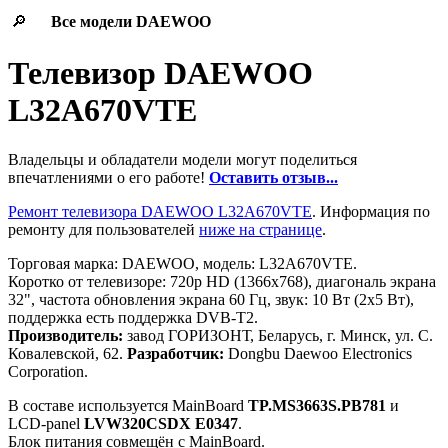
🔎
Все модели
DAEWOO
Телевизор DAEWOO
L32A670VTE
Владельцы и обладатели модели могут поделиться
впечатлениями о его работе!
Оставить отзыв...
Ремонт телевизора DAEWOO L32A670VTE
. Информация по
ремонту для пользователей
ниже на странице
.
Торговая марка: DAEWOO, модель: L32A670VTE.
Коротко от телевизоре: 720p HD (1366x768), диагональ экрана
32", частота обновления экрана 60 Гц, звук: 10 Вт (2х5 Вт),
поддержка есть поддержка DVB-T2.
Производитель:
завод ГОРИЗОНТ, Беларусь, г. Минск, ул. С.
Ковалевской, 62.
Разработчик:
Dongbu Daewoo Electronics
Corporation.
В составе используется MainBoard
TP.MS3663S.PB781
и
LCD-panel
LVW320CSDX E0347
.
Блок питания совмещён с MainBoard.