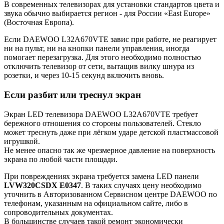
В современных телевизорах для установки стандартов цвета и
звука обычно выбирается регион - для России «East Europe»
(Восточная Европа).
Если DAEWOO L32A670VTE завис при работе, не реагирует
ни на пульт, ни на кнопки панели управления, иногда
помогает перезагрузка. Для этого необходимо полностью
отключить телевизор от сети, вытащив вилку шнура из
розетки, и через 10-15 секунд включить вновь.
Если разбит или треснул экран
Экран LED телевизора DAEWOO L32A670VTE требует
бережного отношения со стороны пользователей. Стекло
может треснуть даже при лёгком ударе детской пластмассовой
игрушкой.
Не менее опасно так же чрезмерное давление на поверхность
экрана по любой части площади.
При повреждениях экрана требуется замена LED панели
LVW320CSDX E0347
. В таких случаях цену необходимо
уточнить в Авторизованном Сервисном центре DAEWOO по
телефонам, указанным на официальном сайте, либо в
сопроводительных документах.
В большинстве случаев такой ремонт экономически