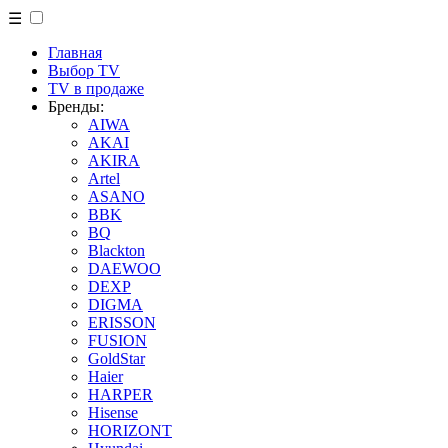
☰
Главная
Выбор TV
TV в продаже
Бренды:
AIWA
AKAI
AKIRA
Artel
ASANO
BBK
BQ
Blackton
DAEWOO
DEXP
DIGMA
ERISSON
FUSION
GoldStar
Haier
HARPER
Hisense
HORIZONT