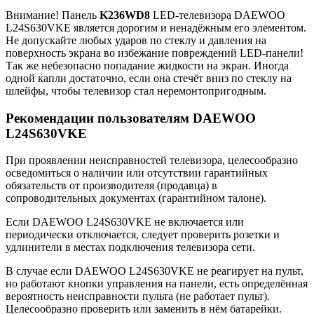
Внимание! Панель
K236WD8
LED-телевизора DAEWOO
L24S630VKE является дорогим и ненадёжным его элементом.
Не допускайте любых ударов по стеклу и давления на
поверхность экрана во избежание повреждений LED-панели!
Так же небезопасно попадание жидкости на экран. Иногда
одной капли достаточно, если она стечёт вниз по стеклу на
шлейфы, чтобы телевизор стал неремонтопригодным.
Рекомендации пользователям DAEWOO
L24S630VKE
При проявлении неисправностей телевизора, целесообразно
осведомиться о наличии или отсутствии гарантийных
обязательств от производителя (продавца) в
сопроводительных документах (гарантийном талоне).
Если DAEWOO L24S630VKE не включается или
периодически отключается, следует проверить розетки и
удлинители в местах подключения телевизора сети.
В случае если DAEWOO L24S630VKE не реагирует на пульт,
но работают кнопки управления на панели, есть определённая
вероятность неисправности пульта (не работает пульт).
Целесообразно проверить или заменить в нём батарейки.