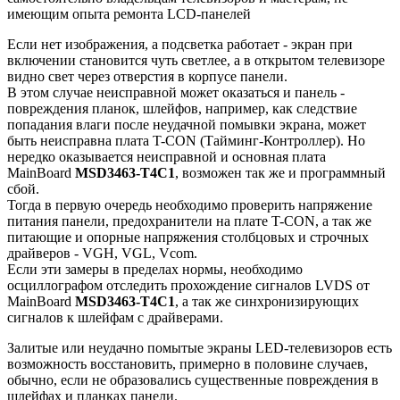
имеющим опыта ремонта LCD-панелей
Если нет изображения, а подсветка работает - экран при
включении становится чуть светлее, а в открытом телевизоре
видно свет через отверстия в корпусе панели.
В этом случае неисправной может оказаться и панель -
повреждения планок, шлейфов, например, как следствие
попадания влаги после неудачной помывки экрана, может
быть неисправна плата T-CON (Тайминг-Контроллер). Но
нередко оказывается неисправной и основная плата
MainBoard
MSD3463-T4C1
, возможен так же и программный
сбой.
Тогда в первую очередь необходимо проверить напряжение
питания панели, предохранители на плате T-CON, а так же
питающие и опорные напряжения столбцовых и строчных
драйверов - VGH, VGL, Vcom.
Если эти замеры в пределах нормы, необходимо
осциллографом отследить прохождение сигналов LVDS от
MainBoard
MSD3463-T4C1
, а так же синхронизирующих
сигналов к шлейфам с драйверами.
Залитые или неудачно помытые экраны LED-телевизоров есть
возможность восстановить, примерно в половине случаев,
обычно, если не образовались существенные повреждения в
шлейфах и планках панели.