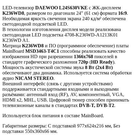
LED-телевизор
DAEWOO L24S630VKE
с ЖК-дисплеем
K236WD8
, размером по диагонали 24" (61 см) формата
16:9
.
Необходимая яркость свечения экрана 240 кд/м² обеспечена
светодиодной подсветкой LED.
В технологии изготовления дисплея модели реализована
светодиодная LED подсветка 4708-K236WD-A1213K01
K236WD A1.
Матрица
K236WD8
и ПО (программное обеспечение) платы
MainBoard
MSD3463-T4C1
способны реализовать качество
изображения HD при разрешении
1366x768
пикселей в
стандарте графического разложения
720p
(
HD Ready
).
Мощность акустической системы звука
8 Вт (2х4 Вт)
обеспечивают два динамика. Используется система обработки
аудио
NICAM STEREO
.
Внешний интерфейс (связь с другими устройствами)
поддерживается стандартными входными и выходными
разъёмами: антенный вход (RF), AV, компонентный, VGA,
HDMI x2, MHL, USB. Цифровой тюнер способен принимать
телевизионные каналы в стандартах
DVB-T, DVB-T2
.
Используется блок питания в составе MainBoard.
Габаритные размеры: C подставкой 977x624x216 мм, Без
подставки 550x360x66 мм.