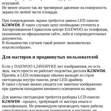
игрушкой.
Не менее опасно так же чрезмерное давление на поверхность
экрана по любой части площади.
При повреждениях экрана требуется замена LED панели
K236WD8
. В таких случаях цену необходимо уточнить в
Авторизованном Сервисном центре DAEWOO по телефонам,
указанным на официальном сайте, либо в сопроводительных
документах.
В большинстве случаев такой ремонт экономически
нецелесообразен.
Для мастеров и продвинутых пользователей
Если у DAEWOO L24S630VKE нет изображения, но есть
звук, часто просто не работает подсветка дисплея
K236WD8
.
Причём, в LED-телевизорах обычно выходят из строя
светодиоды внутри панели, реже LED-драйвер.
В таких случаях можно увидеть еле заметное изображение
при удачном попадании внешнего освещения на экран.
Для замены светодиодов требуется разборка LCD-панели
K236WD8
- процесс, требующий от мастера опыта и
квалификации. Не рекомендуем производить такие работы
самостоятельно владельцам телевизоров и мастерам, не