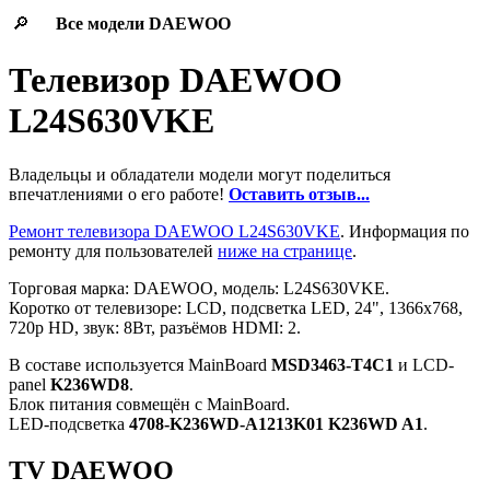
🔎
Все модели
DAEWOO
Телевизор DAEWOO
L24S630VKE
Владельцы и обладатели модели могут поделиться
впечатлениями о его работе!
Оставить отзыв...
Ремонт телевизора DAEWOO L24S630VKE
. Информация по
ремонту для пользователей
ниже на странице
.
Торговая марка: DAEWOO, модель: L24S630VKE.
Коротко от телевизоре: LCD, подсветка LED, 24", 1366x768,
720p HD, звук: 8Вт, разъёмов HDMI: 2.
В составе используется MainBoard
MSD3463-T4C1
и LCD-
panel
K236WD8
.
Блок питания совмещён с MainBoard.
LED-подсветка
4708-K236WD-A1213K01 K236WD A1
.
TV DAEWOO