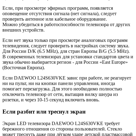
Если, при просмотре эфирных программ, появляется
оповещение отсутствия сигнала (нет сигнала), следует
проверить антенное или кабельное оборудование.
Можно убедиться в работоспособности телевизора от других
внешних устройств.
Если нет звука только при просмотре аналоговых программ
телевидения, следует проверить в настройках систему звука.
Для России D/K (6.5 MHz), для стран Европы B/G (5.5 MHz).
В современных телевизорах для установки стандартов цвета и
звука обычно выбирается регион - для России «East Europe»
(Восточная Европа).
Если DAEWOO L24S630VKE завис при работе, не реагирует
ни на пульт, ни на кнопки панели управления, иногда
помогает перезагрузка. Для этого необходимо полностью
отключить телевизор от сети, вытащив вилку шнура из
розетки, и через 10-15 секунд включить вновь.
Если разбит или треснул экран
Экран LED телевизора DAEWOO L24S630VKE требует
бережного отношения со стороны пользователей. Стекло
может треснуть даже при лёгком ударе детской пластмассовой