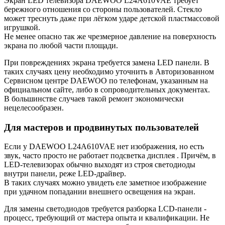
Экран LED телевизора DAEWOO L24A610VAE требует
бережного отношения со стороны пользователей. Стекло
может треснуть даже при лёгком ударе детской пластмассовой
игрушкой.
Не менее опасно так же чрезмерное давление на поверхность
экрана по любой части площади.
При повреждениях экрана требуется замена LED панели. В
таких случаях цену необходимо уточнить в Авторизованном
Сервисном центре DAEWOO по телефонам, указанным на
официальном сайте, либо в сопроводительных документах.
В большинстве случаев такой ремонт экономически
нецелесообразен.
Для мастеров и продвинутых пользователей
Если у DAEWOO L24A610VAE нет изображения, но есть
звук, часто просто не работает подсветка дисплея . Причём, в
LED-телевизорах обычно выходят из строя светодиоды
внутри панели, реже LED-драйвер.
В таких случаях можно увидеть еле заметное изображение
при удачном попадании внешнего освещения на экран.
Для замены светодиодов требуется разборка LCD-панели -
процесс, требующий от мастера опыта и квалификации. Не