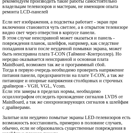
рекомендуем производить такие работы самостоятельно
владельцам телевизоров и мастерам, не имеющим опыта
ремонта LCD-панелей
Если нет изображения, а подсветка работает - экран при
включении становится чуть светлее, а в открытом телевизоре
видно свет через отверстия в корпусе панели.
В этом случае неисправной может оказаться и панель -
повреждения планок, шлейфов, например, как следствие
попадания влаги после неудачной помывки экрана, может
быть неисправна плата T-CON (Тайминг-Контроллер). Но
нередко оказывается неисправной и основная плата
MainBoard, возможен так же и программный сбой.
Тогда в первую очередь необходимо проверить напряжение
питания панели, предохранители на плате T-CON, а так же
питающие и опорные напряжения столбцовых и строчных
драйверов - VGH, VGL, Vcom.
Если эти замеры в пределах нормы, необходимо
осциллографом отследить прохождение сигналов LVDS от
MainBoard, а так же синхронизирующих сигналов к шлейфам
с драйверами.
Залитые или неудачно помытые экраны LED-телевизоров есть
возможность восстановить, примерно в половине случаев,
обычно, если не образовались существенные повреждения в