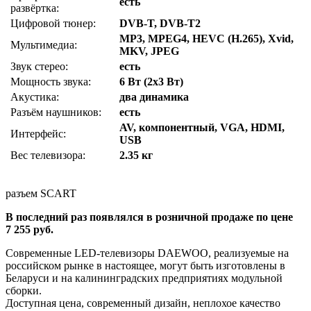
есть
развёртка:
Цифровой тюнер:
DVB-T, DVB-T2
MP3, MPEG4, HEVC (H.265), Xvid,
Мультимедиа:
MKV, JPEG
Звук стерео:
есть
Мощность звука:
6 Вт (2х3 Вт)
Акустика:
два динамика
Разъём наушников:
есть
AV, компонентный, VGA, HDMI,
Интерфейс:
USB
Вес телевизора:
2.35 кг
разъем SCART
В последний раз появлялся в розничной продаже по цене
7 255 руб.
Современные LED-телевизоры DAEWOO, реализуемые на
российском рынке в настоящее, могут быть изготовлены в
Беларуси и на калининградских предприятиях модульной
сборки.
Доступная цена, современный дизайн, неплохое качество