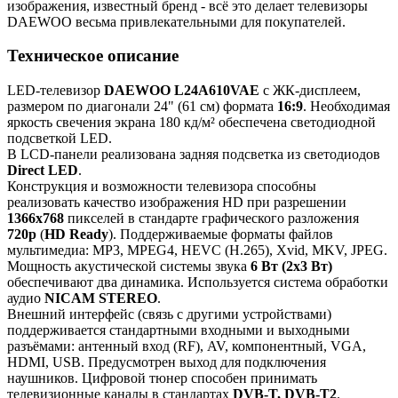
изображения, известный бренд - всё это делает телевизоры
DAEWOO весьма привлекательными для покупателей.
Техническое описание
LED-телевизор
DAEWOO L24A610VAE
с ЖК-дисплеем,
размером по диагонали 24" (61 см) формата
16:9
. Необходимая
яркость свечения экрана 180 кд/м² обеспечена светодиодной
подсветкой LED.
В LCD-панели реализована задняя подсветка из светодиодов
Direct LED
.
Конструкция и возможности телевизора способны
реализовать качество изображения HD при разрешении
1366x768
пикселей в стандарте графического разложения
720p
(
HD Ready
). Поддерживаемые форматы файлов
мультимедиа: MP3, MPEG4, HEVC (H.265), Xvid, MKV, JPEG.
Мощность акустической системы звука
6 Вт (2х3 Вт)
обеспечивают два динамика. Используется система обработки
аудио
NICAM STEREO
.
Внешний интерфейс (связь с другими устройствами)
поддерживается стандартными входными и выходными
разъёмами: антенный вход (RF), AV, компонентный, VGA,
HDMI, USB. Предусмотрен выход для подключения
наушников. Цифровой тюнер способен принимать
телевизионные каналы в стандартах
DVB-T, DVB-T2
.