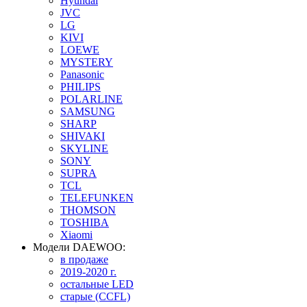
Hyundai
JVC
LG
KIVI
LOEWE
MYSTERY
Panasonic
PHILIPS
POLARLINE
SAMSUNG
SHARP
SHIVAKI
SKYLINE
SONY
SUPRA
TCL
TELEFUNKEN
THOMSON
TOSHIBA
Xiaomi
Модели DAEWOO:
в продаже
2019-2020 г.
остальные LED
старые (CCFL)