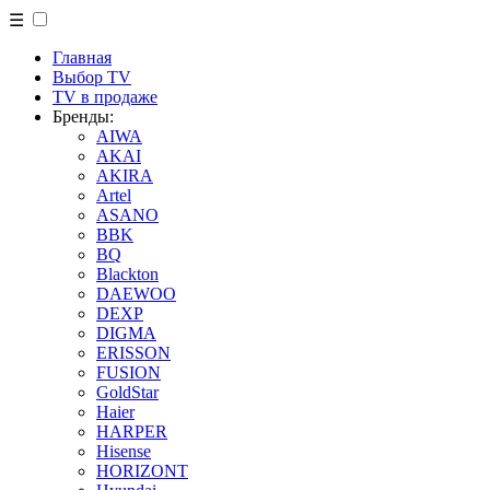
☰
Главная
Выбор TV
TV в продаже
Бренды:
AIWA
AKAI
AKIRA
Artel
ASANO
BBK
BQ
Blackton
DAEWOO
DEXP
DIGMA
ERISSON
FUSION
GoldStar
Haier
HARPER
Hisense
HORIZONT