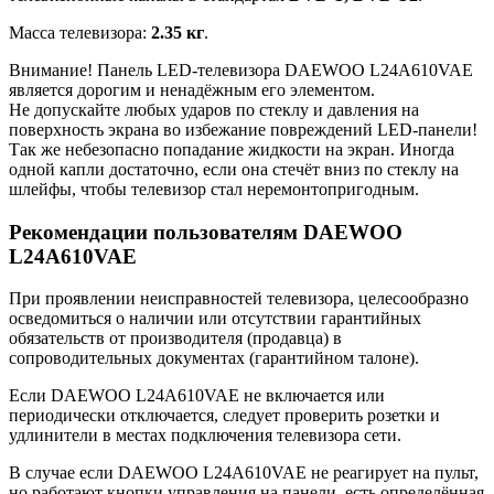
Масса телевизора:
2.35 кг
.
Внимание! Панель LED-телевизора DAEWOO L24A610VAE
является дорогим и ненадёжным его элементом.
Не допускайте любых ударов по стеклу и давления на
поверхность экрана во избежание повреждений LED-панели!
Так же небезопасно попадание жидкости на экран. Иногда
одной капли достаточно, если она стечёт вниз по стеклу на
шлейфы, чтобы телевизор стал неремонтопригодным.
Рекомендации пользователям DAEWOO
L24A610VAE
При проявлении неисправностей телевизора, целесообразно
осведомиться о наличии или отсутствии гарантийных
обязательств от производителя (продавца) в
сопроводительных документах (гарантийном талоне).
Если DAEWOO L24A610VAE не включается или
периодически отключается, следует проверить розетки и
удлинители в местах подключения телевизора сети.
В случае если DAEWOO L24A610VAE не реагирует на пульт,
но работают кнопки управления на панели, есть определённая