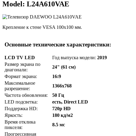
Model: L24A610VAE
Крепление к стене VESA 100x100 мм.
Основные технические характеристики:
LCD TV LED
Год выпуска модели:
2019
Размер экрана по
24" (61 см)
диагонали:
Формат экрана:
16:9
Максимальное
1366x768
разрешение:
Частота обновления:
50 Гц
LED подсветка:
есть, Direct LED
Поддержка HD:
720p HD
Яркость:
180 кд/м2
Время отклика
8.5 мс
пикселя:
Прогрессивная