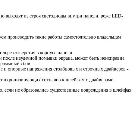
чно выходят из строя светодиоды внутри панели, реже LED-
уем производить такие работы самостоятельно владельцам
т через отверстия в корпусе панели.
ги после неудачной помывки экрана, может быть неисправна
граммный сбой.
ие и опорные напряжения столбцовых и строчных драйверов -
е синхронизирующих сигналов к шлейфам с драйверами.
о, если не образовались существенные повреждения в шлейфах