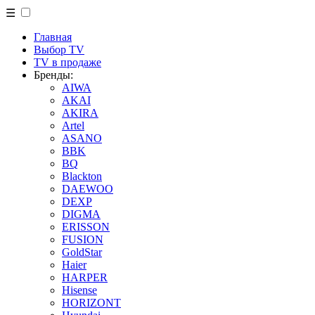
☰
Главная
Выбор TV
TV в продаже
Бренды:
AIWA
AKAI
AKIRA
Artel
ASANO
BBK
BQ
Blackton
DAEWOO
DEXP
DIGMA
ERISSON
FUSION
GoldStar
Haier
HARPER
Hisense
HORIZONT