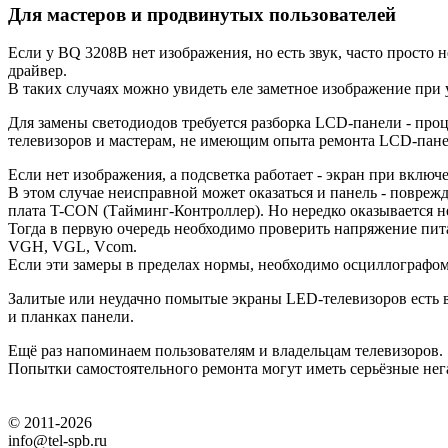
Для мастеров и продвинутых пользователей
Если у BQ 3208B нет изображения, но есть звук, часто просто 
драйвер.
В таких случаях можно увидеть еле заметное изображение при
Для замены светодиодов требуется разборка LCD-панели - про
телевизоров и мастерам, не имеющим опыта ремонта LCD-пан
Если нет изображения, а подсветка работает - экран при включе
В этом случае неисправной может оказаться и панель - повреж
плата T-CON (Тайминг-Контроллер). Но нередко оказывается н
Тогда в первую очередь необходимо проверить напряжение пит
VGH, VGL, Vcom.
Если эти замеры в пределах нормы, необходимо осциллографо
Залитые или неудачно помытые экраны LED-телевизоров есть в
и планках панели.
Ещё раз напоминаем пользователям и владельцам телевизоров.
Попытки самостоятельного ремонта могут иметь серьёзные нег
© 2011-2026
info@tel-spb.ru