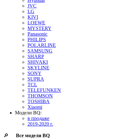
Hyundai
JVC
LG
KIVI
LOEWE
MYSTERY
Panasonic
PHILIPS
POLARLINE
SAMSUNG
SHARP
SHIVAKI
SKYLINE
SONY
SUPRA
TCL
TELEFUNKEN
THOMSON
TOSHIBA
Xiaomi
Модели BQ:
в продаже
2019-2020 г.
🔎
Все модели
BQ