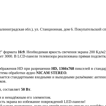
Калиниградская обл.), ул. Станционная, дом 6. Покупательский
2" формата
16:9
. Необходимая яркость свечения экрана 200 Кд/м
ет 3000. В LCD-панели телевизора реализована прямая подсветк
изображения HD при разрешении
HD, 1366x768
пикселей в станда
стема обработки аудио
NICAM STEREO
.
вается стандартными входными и выходными разъёмами: антенны
ков.
, составляет
50 Вт
.
 и ненадёжным его элементом.
ость экрана во избежание повреждений LED-панели!
й капли достаточно, если она стечёт вниз по стеклу на шлейфы