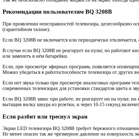
Рекомендации пользователям BQ 3208B
При проявлении неисправностей телевизора, целесообразно ос
(гарантийном талоне).
Если BQ 3208B не включается или периодически отключается, с
В случае если BQ 3208B не реагирует на пульт, но работают кн
или заменить в нём батарейки.
Если, при просмотре эфирных программ, появляется оповещение
Можно убедиться в работоспособности телевизора от других в
Если нет звука только при просмотре аналоговых программ теле
современных телевизорах для установки стандартов цвета и зву
Если BQ 3208B завис при работе, не реагирует ни на пульт, ни
вытащив вилку шнура из розетки, и через 10-15 секунд включит
Если разбит или треснул экран
Экран LED телевизора BQ 3208B требует бережного отношения 
Не менее опасно так же чрезмерное давление на поверхность э