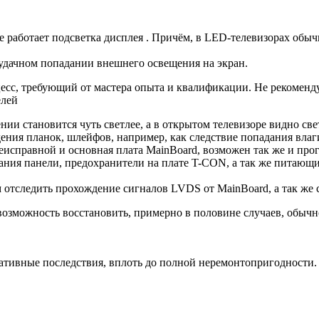
не работает подсветка дисплея . Причём, в LED-телевизорах обы
 удачном попадании внешнего освещения на экран.
цесс, требующий от мастера опыта и квалификации. Не рекоменд
елей
нии становится чуть светлее, а в открытом телевизоре видно све
дения планок, шлейфов, например, как следствие попадания вла
еисправной и основная плата MainBoard, возможен так же и про
ания панели, предохранители на плате T-CON, а так же питающ
м отследить прохождение сигналов LVDS от MainBoard, а так ж
озможность восстановить, примерно в половине случаев, обычн
ативные последствия, вплоть до полной неремонтопригодности.