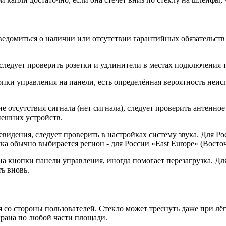
ведомиться о наличии или отсутствии гарантийных обязательств
ледует проверить розетки и удлинители в местах подключения т
опки управления на панели, есть определённая вероятность неисп
 отсутствия сигнала (нет сигнала), следует проверить антенное
нешних устройств.
видения, следует проверить в настройках систему звука. Для Ро
ка обычно выбирается регион - для России «East Europe» (Восто
 на кнопки панели управления, иногда помогает перезагрузка. Д
ь вновь.
со стороны пользователей. Стекло может треснуть даже при лёг
крана по любой части площади.