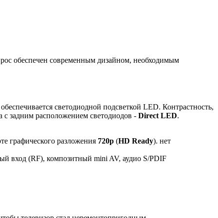
 спрос обеспечен современным дизайном, необходимым
2 обеспечивается светодиодной подсветкой LED. Контрастность,
а с задним расположением светодиодов -
Direct LED
.
рте графического разложения
720p
(
HD Ready
). нет
й вход (RF), композитный mini AV, аудио S/PDIF
, чтобы телевизор стал неремонтопригодным.