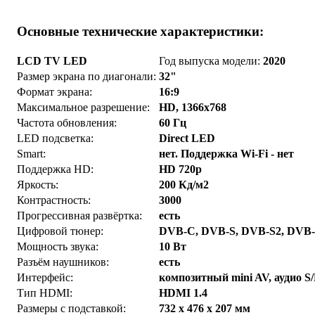
Основные технические характеристики:
LCD TV LED
Год выпуска модели:
2020
Размер экрана по диагонали:
32"
Формат экрана:
16:9
Максимальное разрешение:
HD, 1366x768
Частота обновления:
60 Гц
LED подсветка:
Direct LED
Smart:
нет. Поддержка Wi-Fi - нет
Поддержка HD:
HD 720p
Яркость:
200 Кд/м2
Контрастность:
3000
Прогрессивная развёртка:
есть
Цифровой тюнер:
DVB-C, DVB-S, DVB-S2, DVB
Мощность звука:
10 Вт
Разъём наушников:
есть
Интерфейс:
композитный mini AV, аудио S
Тип HDMI:
HDMI 1.4
Размеры с подставкой:
732 x 476 x 207 мм