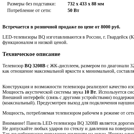
Размеры без подставки:
732 x 433 x 88 мм
Потребление от сети:
50 Вт
Встречается в розничной продаже по цене от 8000 руб.
LED-телевизоры BQ изготавливаются в России, г. Гвардейск (
функционалом и низкой ценой.
Техническое описание
Телевизор
BQ 3208B
с ЖК-дисплеем, размером по диагонали 3
как отношение максимальной яркости к минимальной, составля
Конструкция и возможности телевизора реализуют качество 
Мощность акустической системы звука
10 Вт
. Используется си
Внешний интерфейс (связь с другими устройствами) поддержи
(коаксиальный). Предусмотрен выход для подключения наушни
Мощность, потребляемая телевизором рабочем в режиме от сети
Внимание! Панель LED-телевизора BQ 3208B является дорогим
Не допускайте любых ударов по стеклу и давления на поверхн
Так же небезопасно попадание жидкости на экран. Иногда одно