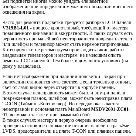
Без подсветки иногда можно увидеть еле заметное
изображение при определённом удачном попадании внешнего
освещения на экран.
Часто для ремонта подсветки требуется разборка LCD-панели
V315B1-L01
- процесс кропотливый, требующий от мастера
повышенного внимания и аккуратности. В таких случаях есть
вероятность при малейшей неосторожности повредить стекло
или шлейфы и телевизор может стать неремонтопригодным.
Категорически не рекомендуем производить такие работы
владельцам телевизоров и мастерам, не имеющим опыта
ремонта LCD-панелей! Тем более, в домашних условиях (на
дому у владельца).
Если нет изображения при наличии подсветки - экран при
включении становится чуть светлее, а если телевизор открыт,
свет от ламп видно через отверстия в корпусе панели.
В этом случае неисправность может быть и внутри панели,
повреждения планок, шлейфов, может быть неисправна плата
T-CON (Тайминг-Контроллер). Но нередко оказывается
неисправной и основная плата MainBoard
MSDV2601-ZC01-
01
, возможен так же и программный сбой.
В таких случаях мастеру в первую очередь необходимо
проверить основное напряжение питания панели на разъёме
LVDS, предохранители на плате T-CON или планках панели,