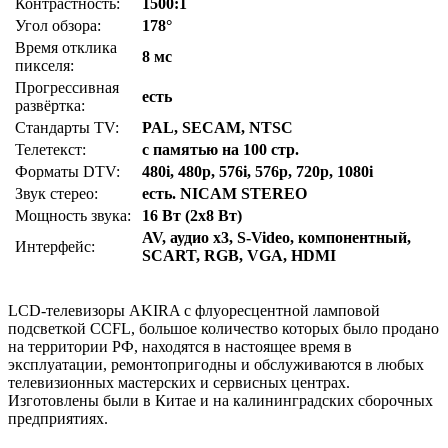
Контрастность:
1500:1
Угол обзора:
178°
Время отклика
8 мс
пикселя:
Прогрессивная
есть
развёртка:
Стандарты TV:
PAL, SECAM, NTSC
Телетекст:
с памятью на 100 стр.
Форматы DTV:
480i, 480p, 576i, 576p, 720p, 1080i
Звук стерео:
есть. NICAM STEREO
Мощность звука:
16 Вт (2х8 Вт)
AV, аудио x3, S-Video, компонентный,
Интерфейс:
SCART, RGB, VGA, HDMI
LCD-телевизоры AKIRA с флуоресцентной ламповой
подсветкой CCFL, большое количество которых было продано
на территории РФ, находятся в настоящее время в
эксплуатации, ремонтопригодны и обслуживаются в любых
телевизионных мастерских и сервисных центрах.
Изготовлены были в Китае и на калининградских сборочных
предприятиях.