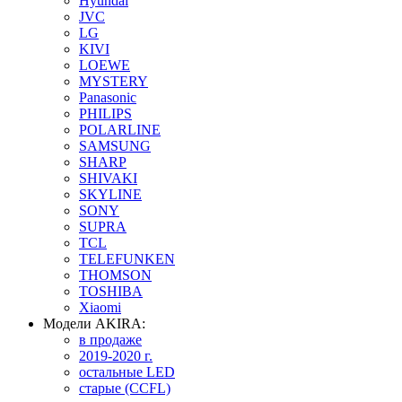
Hyundai
JVC
LG
KIVI
LOEWE
MYSTERY
Panasonic
PHILIPS
POLARLINE
SAMSUNG
SHARP
SHIVAKI
SKYLINE
SONY
SUPRA
TCL
TELEFUNKEN
THOMSON
TOSHIBA
Xiaomi
Модели AKIRA:
в продаже
2019-2020 г.
остальные LED
старые (CCFL)