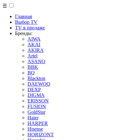
☰
Главная
Выбор TV
TV в продаже
Бренды:
AIWA
AKAI
AKIRA
Artel
ASANO
BBK
BQ
Blackton
DAEWOO
DEXP
DIGMA
ERISSON
FUSION
GoldStar
Haier
HARPER
Hisense
HORIZONT