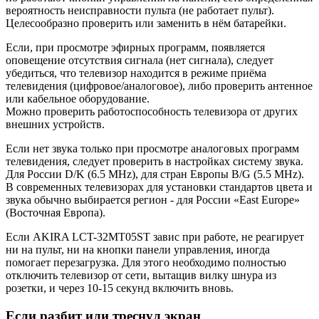
вероятность неисправности пульта (не работает пульт).
Целесообразно проверить или заменить в нём батарейки.
Если, при просмотре эфирных программ, появляется
оповещение отсутствия сигнала (нет сигнала), следует
убедиться, что телевизор находится в режиме приёма
телевидения (цифровое/аналоговое), либо проверить антенное
или кабельное оборудование.
Можно проверить работоспособность телевизора от других
внешних устройств.
Если нет звука только при просмотре аналоговых программ
телевидения, следует проверить в настройках систему звука.
Для России D/K (6.5 MHz), для стран Европы B/G (5.5 MHz).
В современных телевизорах для установки стандартов цвета и
звука обычно выбирается регион - для России «East Europe»
(Восточная Европа).
Если AKIRA LCT-32MT05ST завис при работе, не реагирует
ни на пульт, ни на кнопки панели управления, иногда
помогает перезагрузка. Для этого необходимо полностью
отключить телевизор от сети, вытащив вилку шнура из
розетки, и через 10-15 секунд включить вновь.
Если разбит или треснул экран