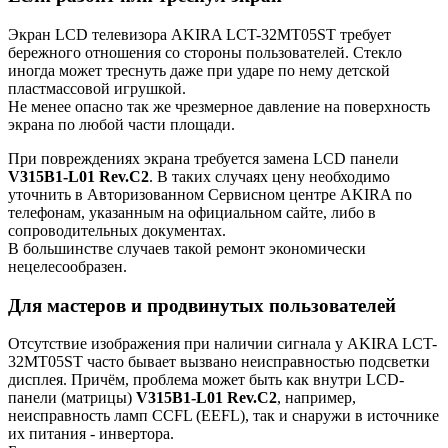
Экран LCD телевизора AKIRA LCT-32MT05ST требует
бережного отношения со стороны пользователей. Стекло
иногда может треснуть даже при ударе по нему детской
пластмассовой игрушкой.
Не менее опасно так же чрезмерное давление на поверхность
экрана по любой части площади.
При повреждениях экрана требуется замена LCD панели
V315B1-L01 Rev.C2
. В таких случаях цену необходимо
уточнить в Авторизованном Сервисном центре AKIRA по
телефонам, указанным на официальном сайте, либо в
сопроводительных документах.
В большинстве случаев такой ремонт экономически
нецелесообразен.
Для мастеров и продвинутых пользователей
Отсутствие изображения при наличии сигнала у AKIRA LCT-
32MT05ST часто бывает вызвано неисправностью подсветки
дисплея. Причём, проблема может быть как внутри LCD-
панели (матрицы)
V315B1-L01 Rev.C2
, например,
неисправность ламп CCFL (EEFL), так и снаружи в источнике
их питания - инвертора.