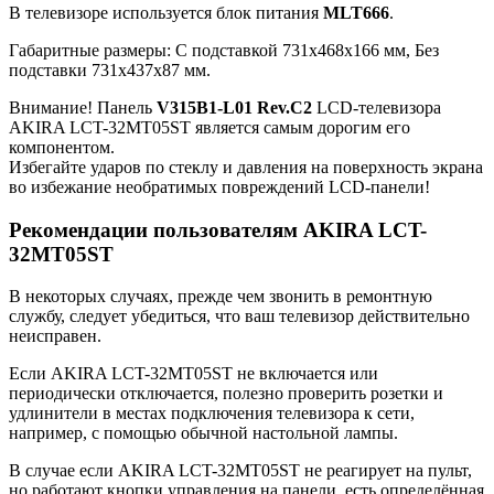
В телевизоре используется блок питания
MLT666
.
Габаритные размеры: C подставкой 731x468x166 мм, Без
подставки 731x437x87 мм.
Внимание! Панель
V315B1-L01 Rev.C2
LCD-телевизора
AKIRA LCT-32MT05ST является самым дорогим его
компонентом.
Избегайте ударов по стеклу и давления на поверхность экрана
во избежание необратимых повреждений LCD-панели!
Рекомендации пользователям AKIRA LCT-
32MT05ST
В некоторых случаях, прежде чем звонить в ремонтную
службу, следует убедиться, что ваш телевизор действительно
неисправен.
Если AKIRA LCT-32MT05ST не включается или
периодически отключается, полезно проверить розетки и
удлинители в местах подключения телевизора к сети,
например, с помощью обычной настольной лампы.
В случае если AKIRA LCT-32MT05ST не реагирует на пульт,
но работают кнопки управления на панели, есть определённая