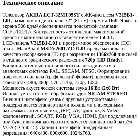
Техническое описание
Телевизор
AKIRA LCT-32MT05ST
с ЖК-дисплеем
V315B1-
L01
, размером по диагонали 32" (81 см) формата
16:9
. Яркость
экрана 500 кд/м² обеспечивается подсветкой лампами
CCFL(EEFL). Контрастность - отношение максимальной
яркости к минимальной составляет не менее 1500:1.
LCD-панель
V315B1-L01
и программное обеспечение (ПО)
платы MainBoard
MSDV2601-ZC01-01
предусматривают
качество изображения HD при разрешении
1366x768
пикселей
в стандарте графического разложения
720p
(
HD Ready
).
Входной антенный или видеосигнал декодируется в
аналоговых системах PAL, SECAM, NTSC. Формирование
цифрового сигнала (графический формат) производится в
стандартах 480i, 480p, 576i, 576p, 720p, 1080i.
Мощность акустической системы звука
16 Вт (2х8 Вт)
.
Используется система обработки аудио
NICAM STEREO
.
Внешний интерфейс (связь с другими устройствами)
поддерживается стандартными входными и выходными
разъёмами: антенный вход (RF), AV, аудио x3, S-Video,
компонентный, SCART, RGB, VGA, HDMI. Для подключения
ноутбука или компьютера используется стандартный разъём
VGA (D-Sub 15). Данный интерфейс поддерживает
разрешения: 640x480, 800x600, 1024x768.