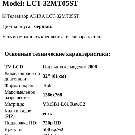
Model: LCT-32MT05ST
Цвет корпуса -
черный
.
Есть возможность крепления телевизора к стене.
Основные технические характеристики:
TV LCD
Год выпуска модели:
2008
Размер экрана по
32" (81 см)
диагонали:
Формат экрана:
16:9
Максимальное
1366x768
разрешение:
Матрица:
V315B1-L01 Rev.C2
Кадр в кадре
есть
(PIP):
Поддержка HD:
720p HD
Яркость:
500 кд/м2