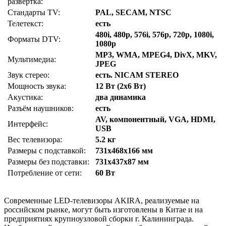
развёртка:
Стандарты TV:
PAL, SECAM, NTSC
Телетекст:
есть
480i, 480p, 576i, 576p, 720p, 1080i,
Форматы DTV:
1080p
MP3, WMA, MPEG4, DivX, MKV,
Мультимедиа:
JPEG
Звук стерео:
есть. NICAM STEREO
Мощность звука:
12 Вт (2x6 Вт)
Акустика:
два динамика
Разъём наушников:
есть
AV, компонентный, VGA, HDMI,
Интерфейс:
USB
Вес телевизора:
5.2 кг
Размеры с подставкой:
731x468x166 мм
Размеры без подставки:
731x437x87 мм
Потребление от сети:
60 Вт
Современные LED-телевизоры AKIRA, реализуемые на
российском рынке, могут быть изготовлены в Китае и на
предприятиях крупноузловой сборки г. Калининграда.