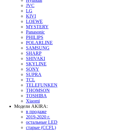
Hyundai
JVC
LG
KIVI
LOEWE
MYSTERY
Panasonic
PHILIPS
POLARLINE
SAMSUNG
SHARP
SHIVAKI
SKYLINE
SONY
SUPRA
TCL
TELEFUNKEN
THOMSON
TOSHIBA
Xiaomi
Модели AKIRA:
в продаже
2019-2020 г.
остальные LED
старые (CCFL)