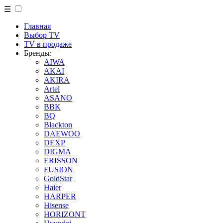
☰
Главная
Выбор TV
TV в продаже
Бренды:
AIWA
AKAI
AKIRA
Artel
ASANO
BBK
BQ
Blackton
DAEWOO
DEXP
DIGMA
ERISSON
FUSION
GoldStar
Haier
HARPER
Hisense
HORIZONT