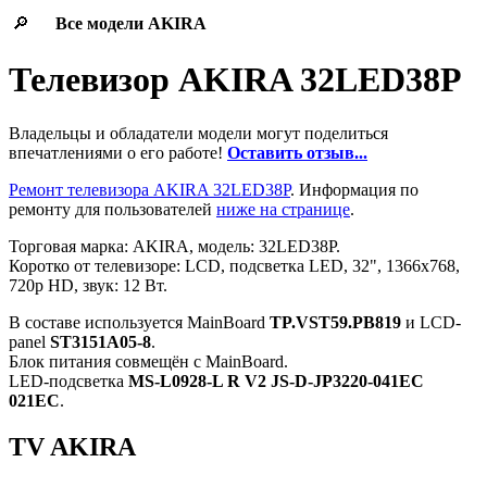
🔎
Все модели
AKIRA
Телевизор AKIRA 32LED38P
Владельцы и обладатели модели могут поделиться
впечатлениями о его работе!
Оставить отзыв...
Ремонт телевизора AKIRA 32LED38P
. Информация по
ремонту для пользователей
ниже на странице
.
Торговая марка: AKIRA, модель: 32LED38P.
Коротко от телевизоре: LCD, подсветка LED, 32", 1366x768,
720p HD, звук: 12 Вт.
В составе используется MainBoard
TP.VST59.PB819
и LCD-
panel
ST3151A05-8
.
Блок питания совмещён с MainBoard.
LED-подсветка
MS-L0928-L R V2 JS-D-JP3220-041EC
021EC
.
TV AKIRA