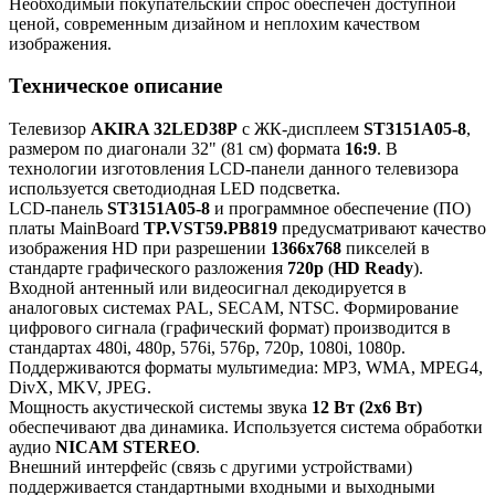
Необходимый покупательский спрос обеспечен доступной
ценой, современным дизайном и неплохим качеством
изображения.
Техническое описание
Телевизор
AKIRA 32LED38P
с ЖК-дисплеем
ST3151A05-8
,
размером по диагонали 32" (81 см) формата
16:9
. В
технологии изготовления LCD-панели данного телевизора
используется светодиодная LED подсветка.
LCD-панель
ST3151A05-8
и программное обеспечение (ПО)
платы MainBoard
TP.VST59.PB819
предусматривают качество
изображения HD при разрешении
1366x768
пикселей в
стандарте графического разложения
720p
(
HD Ready
).
Входной антенный или видеосигнал декодируется в
аналоговых системах PAL, SECAM, NTSC. Формирование
цифрового сигнала (графический формат) производится в
стандартах 480i, 480p, 576i, 576p, 720p, 1080i, 1080p.
Поддерживаются форматы мультимедиа: MP3, WMA, MPEG4,
DivX, MKV, JPEG.
Мощность акустической системы звука
12 Вт (2x6 Вт)
обеспечивают два динамика. Используется система обработки
аудио
NICAM STEREO
.
Внешний интерфейс (связь с другими устройствами)
поддерживается стандартными входными и выходными