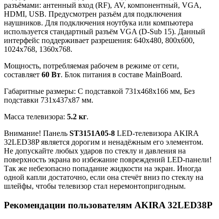
разъёмами: антенный вход (RF), AV, компонентный, VGA,
HDMI, USB. Предусмотрен разъём для подключения
наушников. Для подключения ноутбука или компьютера
используется стандартный разъём VGA (D-Sub 15). Данный
интерфейс поддерживает разрешения: 640x480, 800x600,
1024x768, 1360x768.
Мощность, потребляемая рабочем в режиме от сети,
составляет
60 Вт
. Блок питания в составе MainBoard.
Габаритные размеры: C подставкой 731x468x166 мм, Без
подставки 731x437x87 мм.
Масса телевизора:
5.2 кг
.
Внимание! Панель
ST3151A05-8
LED-телевизора AKIRA
32LED38P является дорогим и ненадёжным его элементом.
Не допускайте любых ударов по стеклу и давления на
поверхность экрана во избежание повреждений LED-панели!
Так же небезопасно попадание жидкости на экран. Иногда
одной капли достаточно, если она стечёт вниз по стеклу на
шлейфы, чтобы телевизор стал неремонтопригодным.
Рекомендации пользователям AKIRA 32LED38P