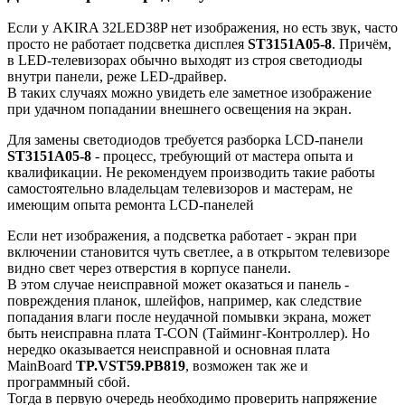
Если у AKIRA 32LED38P нет изображения, но есть звук, часто
просто не работает подсветка дисплея
ST3151A05-8
. Причём,
в LED-телевизорах обычно выходят из строя светодиоды
внутри панели, реже LED-драйвер.
В таких случаях можно увидеть еле заметное изображение
при удачном попадании внешнего освещения на экран.
Для замены светодиодов требуется разборка LCD-панели
ST3151A05-8
- процесс, требующий от мастера опыта и
квалификации. Не рекомендуем производить такие работы
самостоятельно владельцам телевизоров и мастерам, не
имеющим опыта ремонта LCD-панелей
Если нет изображения, а подсветка работает - экран при
включении становится чуть светлее, а в открытом телевизоре
видно свет через отверстия в корпусе панели.
В этом случае неисправной может оказаться и панель -
повреждения планок, шлейфов, например, как следствие
попадания влаги после неудачной помывки экрана, может
быть неисправна плата T-CON (Тайминг-Контроллер). Но
нередко оказывается неисправной и основная плата
MainBoard
TP.VST59.PB819
, возможен так же и
программный сбой.
Тогда в первую очередь необходимо проверить напряжение