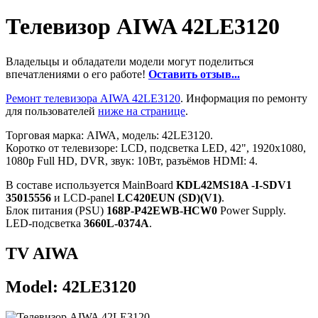
Телевизор AIWA 42LE3120
Владельцы и обладатели модели могут поделиться
впечатлениями о его работе!
Оставить отзыв...
Ремонт телевизора AIWA 42LE3120
. Информация по ремонту
для пользователей
ниже на странице
.
Торговая марка: AIWA, модель: 42LE3120.
Коротко от телевизоре: LCD, подсветка LED, 42", 1920x1080,
1080p Full HD, DVR, звук: 10Вт, разъёмов HDMI: 4.
В составе используется MainBoard
KDL42MS18A -I-SDV1
35015556
и LCD-panel
LC420EUN (SD)(V1)
.
Блок питания (PSU)
168P-P42EWB-HCW0
Power Supply.
LED-подсветка
3660L-0374A
.
TV AIWA
Model: 42LE3120