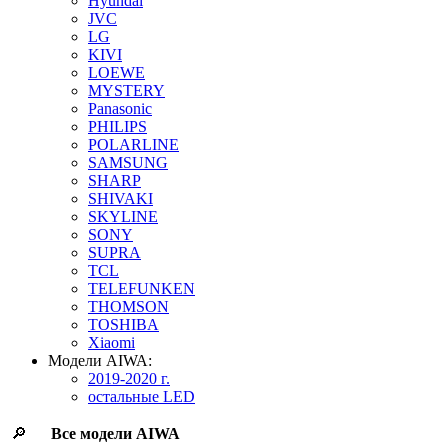
Hyundai
JVC
LG
KIVI
LOEWE
MYSTERY
Panasonic
PHILIPS
POLARLINE
SAMSUNG
SHARP
SHIVAKI
SKYLINE
SONY
SUPRA
TCL
TELEFUNKEN
THOMSON
TOSHIBA
Xiaomi
Модели AIWA:
2019-2020 г.
остальные LED
🔎
Все модели
AIWA