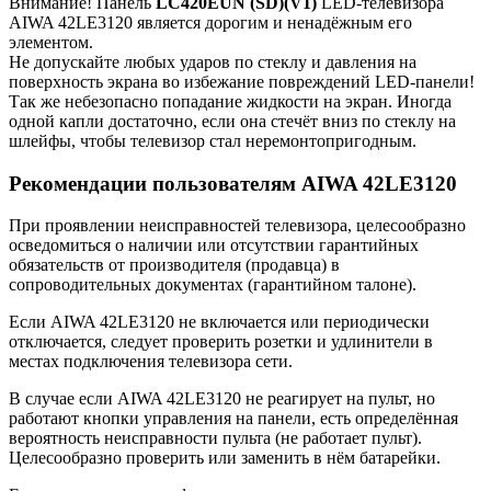
Внимание! Панель
LC420EUN (SD)(V1)
LED-телевизора
AIWA 42LE3120 является дорогим и ненадёжным его
элементом.
Не допускайте любых ударов по стеклу и давления на
поверхность экрана во избежание повреждений LED-панели!
Так же небезопасно попадание жидкости на экран. Иногда
одной капли достаточно, если она стечёт вниз по стеклу на
шлейфы, чтобы телевизор стал неремонтопригодным.
Рекомендации пользователям AIWA 42LE3120
При проявлении неисправностей телевизора, целесообразно
осведомиться о наличии или отсутствии гарантийных
обязательств от производителя (продавца) в
сопроводительных документах (гарантийном талоне).
Если AIWA 42LE3120 не включается или периодически
отключается, следует проверить розетки и удлинители в
местах подключения телевизора сети.
В случае если AIWA 42LE3120 не реагирует на пульт, но
работают кнопки управления на панели, есть определённая
вероятность неисправности пульта (не работает пульт).
Целесообразно проверить или заменить в нём батарейки.