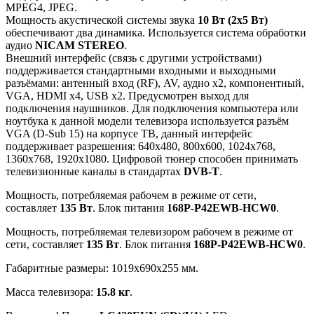
MPEG4, JPEG.
Мощность акустической системы звука
10 Вт (2х5 Вт)
обеспечивают два динамика. Используется система обработки
аудио
NICAM STEREO
.
Внешний интерфейс (связь с другими устройствами)
поддерживается стандартными входными и выходными
разъёмами: антенный вход (RF), AV, аудио x2, компонентный,
VGA, HDMI x4, USB x2. Предусмотрен выход для
подключения наушников. Для подключения компьютера или
ноутбука к данной модели телевизора используется разъём
VGA (D-Sub 15) на корпусе ТВ, данный интерфейс
поддерживает разрешения: 640x480, 800x600, 1024x768,
1360x768, 1920x1080. Цифровой тюнер способен принимать
телевизионные каналы в стандартах
DVB-T
.
Мощность, потребляемая рабочем в режиме от сети,
составляет
135 Вт
. Блок питания
168P-P42EWB-HCW0
.
Мощность, потребляемая телевизором рабочем в режиме от
сети, составляет
135 Вт
. Блок питания
168P-P42EWB-HCW0
.
Габаритные размеры: 1019x690x255 мм.
Масса телевизора:
15.8 кг
.