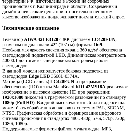
территории РФ, изготовлены в России на сборочных
производствах г. Калининграда и области. Современный
дизайн и невысокие цены при относительно неплохом
качестве изображения поддерживают покупательский спрос.
Техническое описание
Телевизор
AIWA 42LE3120
с ЖК-дисплеем
LC420EUN
,
размером по диагонали 42" (107 см) формата
16:9
.
Необходимая яркость свечения экрана 360 кд/м² обеспечена
светодиодной подсветкой LED. Динамическая контрастность
40000:1 достигается специальным контролем работы
светодиодов.
В данной модели используется боковая подсветка из
светодиодов
Edge LED
3660L-0374A.
Матрица (LCD-панель)
LC420EUN
и программное
обеспечение (ПО) платы MainBoard
KDL42MS18A
реализуют
изображение в высоком качестве HD при разрешении
1920x1080
пикселей в графическом разложении по стандарту
1080p
(
Full HD
). Входной высокочастотный или видеосигнал
может быть обработан в аналоговых системах PAL, SECAM,
NTSC. Графическая обработка и формирование цифрового
сигнала происходит в стандартах 480i, 480p, 576i, 576p, 720p,
1080i, 1080p.
Поддерживаемые форматы файлов мультимедиа: MP3,