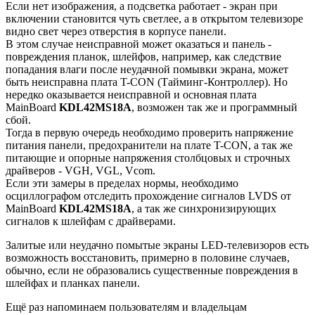
Если нет изображения, а подсветка работает - экран при
включении становится чуть светлее, а в открытом телевизоре
видно свет через отверстия в корпусе панели.
В этом случае неисправной может оказаться и панель -
повреждения планок, шлейфов, например, как следствие
попадания влаги после неудачной помывки экрана, может
быть неисправна плата T-CON (Тайминг-Контроллер). Но
нередко оказывается неисправной и основная плата
MainBoard
KDL42MS18A
, возможен так же и программный
сбой.
Тогда в первую очередь необходимо проверить напряжение
питания панели, предохранители на плате T-CON, а так же
питающие и опорные напряжения столбцовых и строчных
драйверов - VGH, VGL, Vcom.
Если эти замеры в пределах нормы, необходимо
осциллографом отследить прохождение сигналов LVDS от
MainBoard
KDL42MS18A
, а так же синхронизирующих
сигналов к шлейфам с драйверами.
Залитые или неудачно помытые экраны LED-телевизоров есть
возможность восстановить, примерно в половине случаев,
обычно, если не образовались существенные повреждения в
шлейфах и планках панели.
Ещё раз напоминаем пользователям и владельцам