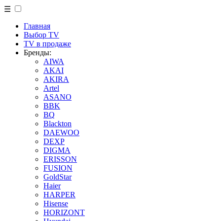
☰
Главная
Выбор TV
TV в продаже
Бренды:
AIWA
AKAI
AKIRA
Artel
ASANO
BBK
BQ
Blackton
DAEWOO
DEXP
DIGMA
ERISSON
FUSION
GoldStar
Haier
HARPER
Hisense
HORIZONT