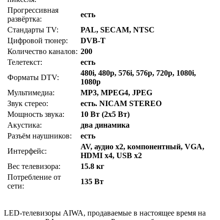
Прогрессивная
есть
развёртка:
Стандарты TV:
PAL, SECAM, NTSC
Цифровой тюнер:
DVB-T
Количество каналов:
200
Телетекст:
есть
480i, 480p, 576i, 576p, 720p, 1080i,
Форматы DTV:
1080p
Мультимедиа:
MP3, MPEG4, JPEG
Звук стерео:
есть. NICAM STEREO
Мощность звука:
10 Вт (2х5 Вт)
Акустика:
два динамика
Разъём наушников:
есть
AV, аудио x2, компонентный, VGA,
Интерфейс:
HDMI x4, USB x2
Вес телевизора:
15.8 кг
Потребление от
135 Вт
сети:
LED-телевизоры AIWA, продаваемые в настоящее время на