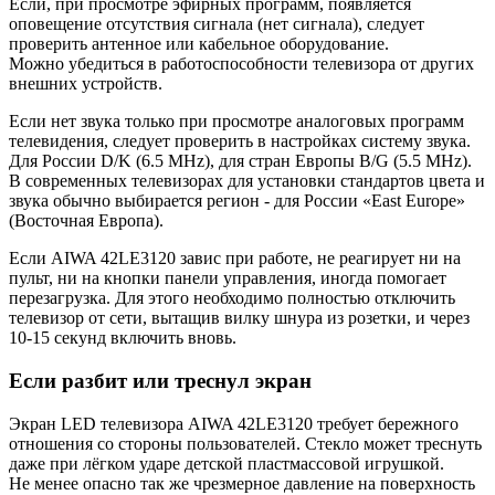
Если, при просмотре эфирных программ, появляется
оповещение отсутствия сигнала (нет сигнала), следует
проверить антенное или кабельное оборудование.
Можно убедиться в работоспособности телевизора от других
внешних устройств.
Если нет звука только при просмотре аналоговых программ
телевидения, следует проверить в настройках систему звука.
Для России D/K (6.5 MHz), для стран Европы B/G (5.5 MHz).
В современных телевизорах для установки стандартов цвета и
звука обычно выбирается регион - для России «East Europe»
(Восточная Европа).
Если AIWA 42LE3120 завис при работе, не реагирует ни на
пульт, ни на кнопки панели управления, иногда помогает
перезагрузка. Для этого необходимо полностью отключить
телевизор от сети, вытащив вилку шнура из розетки, и через
10-15 секунд включить вновь.
Если разбит или треснул экран
Экран LED телевизора AIWA 42LE3120 требует бережного
отношения со стороны пользователей. Стекло может треснуть
даже при лёгком ударе детской пластмассовой игрушкой.
Не менее опасно так же чрезмерное давление на поверхность