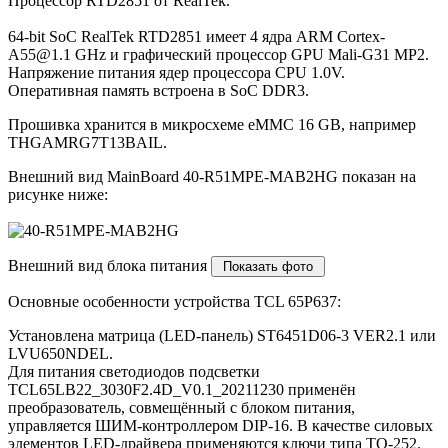
Процессор RTD2851 от RealTek.
64-bit SoC RealTek RTD2851 имеет 4 ядра ARM Cortex-
A55@1.1 GHz и графический процессор GPU Mali-G31 MP2.
Напряжение питания ядер процессора CPU 1.0V.
Оперативная память встроена в SoC DDR3.
Прошивка хранится в микросхеме eMMC 16 GB, например
THGAMRG7T13BAIL.
Внешний вид MainBoard 40-R51MPE-MAB2HG показан на
рисунке ниже:
Внешний вид блока питания
Основные особенности устройства TCL 65P637:
Установлена матрица (LED-панель) ST6451D06-3 VER2.1 или
LVU650NDEL.
Для питания светодиодов подсветки
TCL65LB22_3030F2.4D_V0.1_20211230 применён
преобразователь, совмещённый с блоком питания,
управляется ШИМ-контроллером DIP-16. В качестве силовых
элементов LED-драйвера применяются ключи типа TO-252.