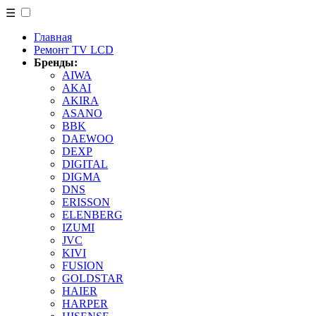
☰
Главная
Ремонт TV LCD
Бренды:
AIWA
AKAI
AKIRA
ASANO
BBK
DAEWOO
DEXP
DIGITAL
DIGMA
DNS
ERISSON
ELENBERG
IZUMI
JVC
KIVI
FUSION
GOLDSTAR
HAIER
HARPER