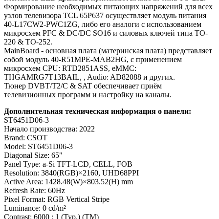
Формирование необходимых питающих напряжений для всех
узлов телевизора TCL 65P637 осуществляет модуль питания
40-L17CW2-PWC1ZG, либо его аналоги c использованием
микросхем PFC & DC/DC SO16 и силовых ключей типа TO-
220 & TO-252.
MainBoard - основная плата (материнская плата) представляет
собой модуль 40-R51MPE-MAB2HG, с применением
микросхем CPU: RTD2851ASS, eMMC:
THGAMRG7T13BAIL, , Audio: AD82088 и других.
Тюнер DVBT/T2/C & SAT обеспечивает приём
телевизионных программ и настройку на каналы.
Дополнительная техническая информация о панели:
ST6451D06-3
Начало производства: 2022
Brand: CSOT
Model: ST6451D06-3
Diagonal Size: 65"
Panel Type: a-Si TFT-LCD, CELL, FOB
Resolution: 3840(RGB)×2160, UHD68PPI
Active Area: 1428.48(W)×803.52(H) mm
Refresh Rate: 60Hz
Pixel Format: RGB Vertical Stripe
Luminance: 0 cd/m²
Contrast: 6000 : 1 (Typ.) (TM)