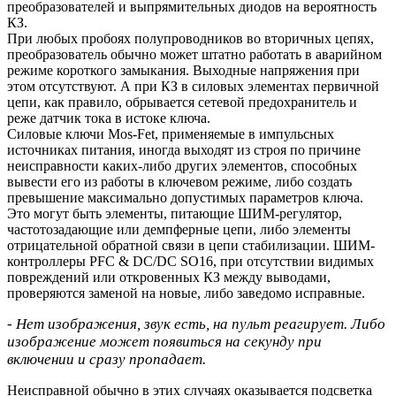
преобразователей и выпрямительных диодов на вероятность
КЗ.
При любых пробоях полупроводников во вторичных цепях,
преобразователь обычно может штатно работать в аварийном
режиме короткого замыкания. Выходные напряжения при
этом отсутствуют. А при КЗ в силовых элементах первичной
цепи, как правило, обрывается сетевой предохранитель и
реже датчик тока в истоке ключа.
Силовые ключи Mos-Fet, применяемые в импульсных
источниках питания, иногда выходят из строя по причине
неисправности каких-либо других элементов, способных
вывести его из работы в ключевом режиме, либо создать
превышение максимально допустимых параметров ключа.
Это могут быть элементы, питающие ШИМ-регулятор,
частотозадающие или демпферные цепи, либо элементы
отрицательной обратной связи в цепи стабилизации. ШИМ-
контроллеры PFC & DC/DC SO16, при отсутствии видимых
повреждений или откровенных КЗ между выводами,
проверяются заменой на новые, либо заведомо исправные.
- Нет изображения, звук есть, на пульт реагирует. Либо
изображение может появиться на секунду при
включении и сразу пропадает.
Неисправной обычно в этих случаях оказывается подсветка