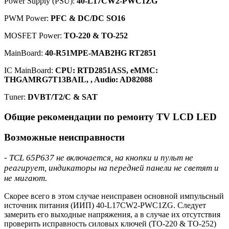
Power Supply (PSU):
40-L17CW2-PWC1ZG
PWM Power:
PFC & DC/DC SO16
MOSFET Power:
TO-220 & TO-252
MainBoard:
40-R51MPE-MAB2HG RT2851
IC MainBoard:
CPU: RTD2851ASS, eMMC:
THGAMRG7T13BAIL, , Audio: AD82088
Тuner:
DVBT/T2/C & SAT
Общие рекомендации по ремонту TV LCD LED
Возможные неисправности
- TCL 65P637 не включается, на кнопки и пульт не
реагирует, индикаторы на передней панели не светят и
не мигают.
Скорее всего в этом случае неисправен основной импульсный
источник питания (ИИП) 40-L17CW2-PWC1ZG. Следует
замерить его выходные напряжения, а в случае их отсутствия
проверить исправность силовых ключей (TO-220 & TO-252)