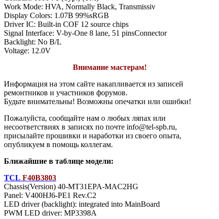
Work Mode: HVA, Normally Black, Transmissiv
Display Colors: 1.07B 99%sRGB
Driver IC: Built-in COF 12 source chips
Signal Interface: V-by-One 8 lane, 51 pinsConnector
Backlight: No B/L
Voltage: 12.0V
Внимание мастерам!
Информация на этом сайте накапливается из записей
ремонтников и участников форумов.
Будьте внимательны! Возможны опечатки или ошибки!
Пожалуйста, сообщайте нам о любых ляпах или
несоответствиях в записях по почте info@tel-spb.ru,
присылайте прошивки и наработки из своего опыта,
опубликуем в помощь коллегам.
Ближайшие в таблице модели:
TCL
F40B3803
Chassis(Version) 40-MT31EPA-MAC2HG
Panel: V400HJ6-PE1 Rev.C2
LED driver (backlight): integrated into MainBoard
PWM LED driver: MP3398A