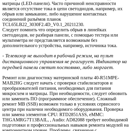
матрицы (LED-панели). Часто причиной неисправности
является отсутствие тока в цепи светодиодов, например, их
обрыв или замыкание, либо нарушение контактных
соединений разъёмов планок
TCL65LB22_3030F2.4D_V0.1_20211230.
Следует помнить что определить обрыв в линейках
светодиодов, не разбирая панели, с помощью тестера или
мультиметра не представляется возможным без
дополнительного устройства, например, источника тока.
- Телевизор не выходит в рабочий режим, на пульт
дистанционного управления не реагирует. Индикатор на
передней панели светит постоянно, либо моргает.
Ремонт или диагностику материнской платы 40-R51MPE-
MAB2HG следует начать с проверки стабилизаторов и
преобразователей питания, необходимых для питания
микросхем и матрицы. При необходимости, следует обновить
или заменить ПО (программное обеспечение). Сложный
ремонт MB (SSB) возможен только в условиях сервисного
центра при наличии необходимого оборудования. Проверка
или замена элементов CPU: RTD2851ASS, eMMC:
THGAMRG7T13BAIL, , Audio: AD82088 требует необходимой
подготовки и профессиональных навыков ремонта модулей на
компонентном уровне. Проблемы, связанные с