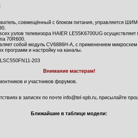
:
ователь, совмещённый с блоком питания, управляется ШИМ
80.
ех узлов телевизора HAIER LE55K6700UG осуществляет мо
па 70R600.
ставляет собой модуль CV6886H-A, с применением микросх
х программ и настройку на каналы.
LSC550FN11-203
Внимание мастерам!
монтников и участников форумов.
твиях в записях по почте info@tel-spb.ru, присылайте про
Ближайшие в таблице модели: