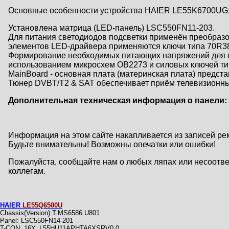
Основные особенности устройства HAIER LE55K6700UG
Установлена матрица (LED-панель) LSC550FN11-203.
Для питания светодиодов подсветки применён преобраз
элементов LED-драйвера применяются ключи типа 70R3
Формирование необходимых питающих напряжений для вс
использованием микросхем OB2273 и силовых ключей ти
MainBoard - основная плата (материнская плата) пред
Тюнер DVBT/T2 & SAT обеспечивает приём телевизионны
Дополнительная техническая информация о панели:
Информация на этом сайте накапливается из записей ре
Будьте внимательны! Возможны опечатки или ошибки!
Пожалуйста, сообщайте нам о любых ляпах или несоответс
коллегам.
HAIER
LE55Q6500U
Chassis(Version) T.MS6586.U801
Panel: LSC550FN14-201
T-CON: 16Y_L55HU11APHTA6XSRV0.0