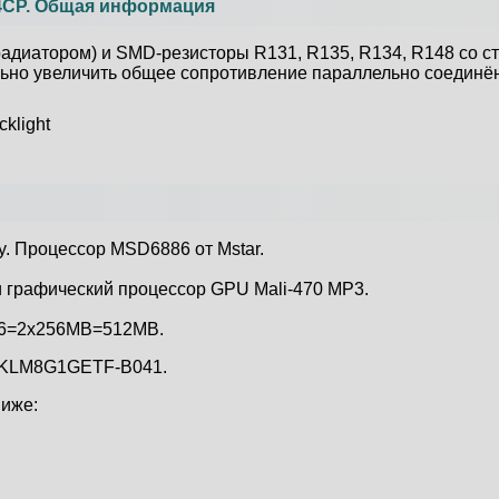
34CP. Общая информация
 радиатором) и SMD-резисторы R131, R135, R134, R148 со с
ьно увеличить общее сопротивление параллельно соединён
y. Процессор MSD6886 от Mstar.
и графический процессор GPU Mali-470 MP3.
16=2x256MB=512MB.
р KLM8G1GETF-B041.
ниже: