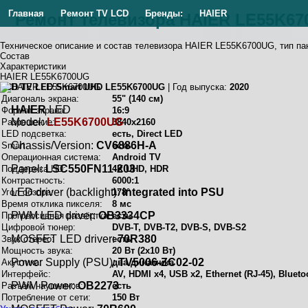
Главная
Ремонт TV LCD
Бренды:
HAIER
Ремонт телевизора HAIER LE55K6
Техническое описание и состав телевизора HAIER LE55K6700UG, тип п
Состав
Характеристики
HAIER LE55K6700UG
LCD TV LED Smart UHD LE55K6700UG
| Год выпуска:
2020
Диагональ экрана:
55" (140 см)
HAIER
LED
Формат экрана:
16:9
Model:
LE55K6700UG
Разрешение:
3840x2160
LED подсветка:
есть, Direct LED
Chassis/Version:
CV6886H-A
Smart:
есть
Операционная система:
Android TV
Panel:
LSC550FN11-203
Поддержка HD:
4K UHD, HDR
Контрастность:
6000:1
LED driver (backlight):
integrated into PSU
Угол обзора:
178°
Время отклика пикселя:
8 мс
PWM LED driver:
OB3334CP
Прогрессивная развёртка:
есть
Цифровой тюнер:
DVB-T, DVB-T2, DVB-S, DVB-S2
MOSFET LED driver:
70R380
Звук стерео:
есть
Мощность звука:
20 Вт (2х10 Вт)
Power Supply (PSU):
TV5006-ZC02-02
Акустика:
два динамика
Интерфейс:
AV, HDMI x4, USB x2, Ethernet (RJ-45), Blueto
PWM Power:
OB2273
Разъём наушников:
есть
Потребление от сети:
150 Вт