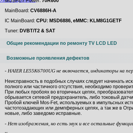
MOSFET Power:
70R600
Узнать подробнее...
MainBoard:
CV6886H-A
IC MainBoard:
CPU: MSD6886, eMMC: KLM8G1GETF
Тuner:
DVBT/T2 & SAT
Общие рекомендации по ремонту TV LCD LED
Возможные проявления дефектов
- HAIER LE55K6700UG не включается, индикаторы на перед
Неисправность в подобных случаях следует начинать иск
полного или частичного отсутствия, необходимо провер
При любых пробоях во вторичных цепях, преобразовател
обрывается сетевой предохранитель, либо токовый датчик
Пробой ключей Mos-Fet, используемых в импульсных ист
частотозадающих или демпферных цепях, а так же в От
новые, либо заведомо исправные.
- Нет изображения, но есть звук и все остальные функц