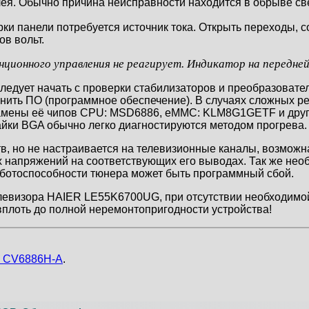
плея. Обычно причина неисправности находится в обрыве св
рки панели потребуется источник тока. Открыть переходы,
в вольт.
анционного управления не реагирует. Индикатор на передне
ледует начать с проверки стабилизаторов и преобразовате
енить ПО (программное обеспечение). В случаях сложных р
 замены её чипов CPU: MSD6886, eMMC: KLM8G1GETF и дру
йки BGA обычно легко диагностируются методом прогрева.
в, но не настраивается на телевизионные каналы, возможн
х напряжений на соответствующих его выводах. Так же не
аботоспособности тюнера может быть программный сбой.
левизора HAIER LE55K6700UG, при отсутствии необходимой
плоть до полной неремонтопригодности устройства!
d CV6886H-A
.