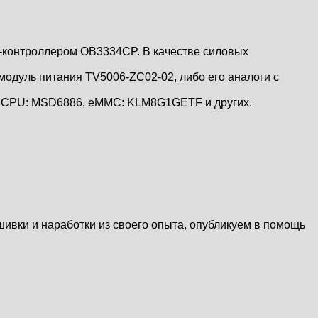
-контроллером OB3334CP. В качестве силовых
дуль питания TV5006-ZC02-02, либо его аналоги c
ем CPU: MSD6886, eMMC: KLM8G1GETF и других.
шивки и наработки из своего опыта, опубликуем в помощь