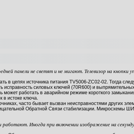
ней панели не светят и не мигают. Телевизор на кнопки уп
ать в цепях источника питания TV5006-ZC02-02. Тогда след
ить исправность силовых ключей (70R600) и выпрямительны
ь может работать в аварийном режиме короткого замыкания
 в истоке ключа.
очниках, часто бывает вызван неисправностями других эле
рицательной Обратной Связи стабилизации. Микросхемы 
ии работают. Иногда при включении изображение на секунд