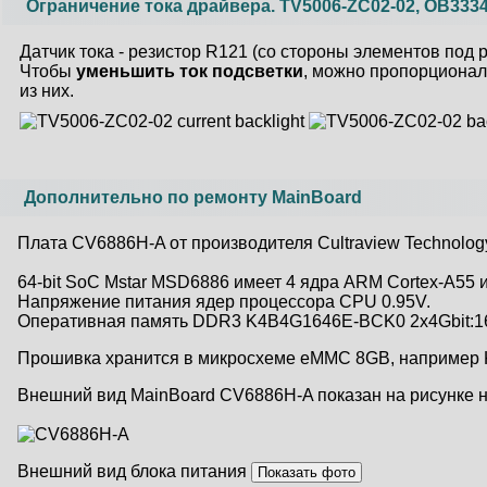
Ограничение тока драйвера. TV5006-ZC02-02, OB33
Датчик тока - резистор R121 (со стороны элементов под
Чтобы
уменьшить ток подсветки
, можно пропорционал
из них.
Дополнительно по ремонту MainBoard
Плата CV6886H-A от производителя Cultraview Technolog
64-bit SoC Mstar MSD6886 имеет 4 ядра ARM Cortex-A55 
Напряжение питания ядер процессора CPU 0.95V.
Оперативная память DDR3 K4B4G1646E-BCK0 2x4Gbit:
Прошивка хранится в микросхеме eMMC 8GB, наприме
Внешний вид MainBoard CV6886H-A показан на рисунке 
Внешний вид блока питания