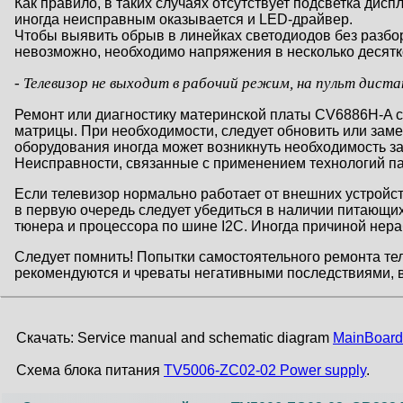
Как правило, в таких случаях отсутствует подсветка дис
иногда неисправным оказывается и LED-драйвер.
Чтобы выявить обрыв в линейках светодиодов без разбо
невозможно, необходимо напряжения в несколько десятко
- Телевизор не выходит в рабочий режим, на пульт дист
Ремонт или диагностику материнской платы CV6886H-A с
матрицы. При необходимости, следует обновить или зам
оборудования иногда может возникнуть необходимость
Неисправности, связанные с применением технологий па
Если телевизор нормально работает от внешних устройст
в первую очередь следует убедиться в наличии питающи
тюнера и процессора по шине I2C. Иногда причиной нер
Следует помнить! Попытки самостоятельного ремонта те
рекомендуются и чреваты негативными последствиями, в
Скачать: Service manual and schematic diagram
MainBoar
Схема блока питания
TV5006-ZC02-02 Power supply
.