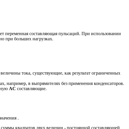
ует переменная составляющая пульсаций. При использовании
ьно при больших нагрузках.
я величины тока, существующие, как результат ограниченных
тах, например, в выпрямителях без применения конденсаторов.
нную
AC
составляющие.
 значения
.
з суммы квадратов двух величин - постоянной составляющей