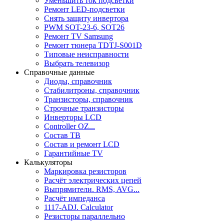
Уменьшить ток подсветки
Ремонт LED-подсветки
Снять защиту инвертора
PWM SOT-23-6, SOT26
Ремонт TV Samsung
Ремонт тюнера TDTJ-S001D
Типовые неисправности
Выбрать телевизор
Справочные данные
Диоды, справочник
Стабилитроны, справочник
Транзисторы, справочник
Строчные транзисторы
Инверторы LCD
Controller OZ...
Состав ТВ
Состав и ремонт LCD
Гарантийные TV
Калькуляторы
Маркировка резисторов
Расчёт электрических цепей
Выпрямители. RMS, AVG...
Расчёт импеданса
1117-ADJ. Calculator
Резисторы параллельно