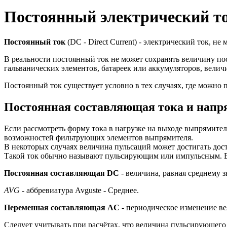
Постоянный электрический т
Постоянный ток
(DC - Direct Current) - электрический ток, 
В реальности постоянный ток не может сохранять величину по
гальванических элементов, батареек или аккумуляторов, величи
Постоянный ток существует условно в тех случаях, где можно
Постоянная составляющая тока и напр
Если рассмотреть форму тока в нагрузке на выходе выпрямите
возможностей фильтрующих элементов выпрямителя.
В некоторых случаях величина пульсаций может достигать дост
Такой ток обычно называют пульсирующим или импульсным. В
Постоянная составляющая DC
- величина, равная среднему з
AVG
- аббревиатура Avguste - Среднее.
Переменная составляющая AC
- периодическое изменение в
Следует учитывать при расчётах, что величина пульсирующего 