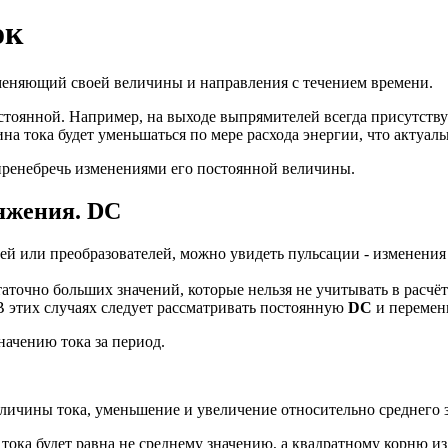
ок
не меняющий своей величины и направления с течением времени.
стоянной. Например, на выходе выпрямителей всегда присутств
на тока будет уменьшаться по мере расхода энергии, что актуал
 пренебречь изменениями его постоянной величины.
яжения.
DC
лей или преобразователей, можно увидеть пульсации - изменени
аточно больших значений, которые нельзя не учитывать в расчё
 этих случаях следует рассматривать постоянную
DC
и переме
начению тока за период.
еличины тока, уменьшение и увеличение относительно среднего
тока будет равна не среднему значению, а квадратному корню и