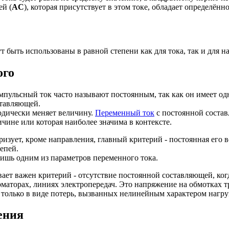
ей (
AC
), которая присутствует в этом токе, обладает определ
т быть использованы в равной степени как для тока, так и для н
ого
пульсный ток часто называют постоянным, так как он имеет од
ставляющей.
одически меняет величину.
Переменный ток
с постоянной соста
чине или которая наиболее значима в контексте.
изует, кроме направления, главный критерий - постоянная его 
епей.
лишь одним из параметров переменного тока.
ает важен критерий - отсутствие постоянной составляющей, когд
рматорах, линиях электропередач. Это напряжение на обмотках т
 только в виде потерь, вызванных нелинейным характером нагру
ения