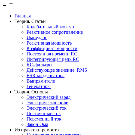
☰
Главная
Теория. Статьи
Колебательный контур
Реактивное сопротивление
Импеданс
Реактивная мощность
Коэффициент мощности
Постоянная времени RC
Интегрирующая цепь RC
RC-фильтры
Действующее значение. RMS
ESR конденсатора
Выпрямители
Генераторы
Теория. Основы
Электрический заряд
Электрическое поле
Электрический ток
Постоянный ток
Переменный ток
Закон Ома
Из практики ремонта