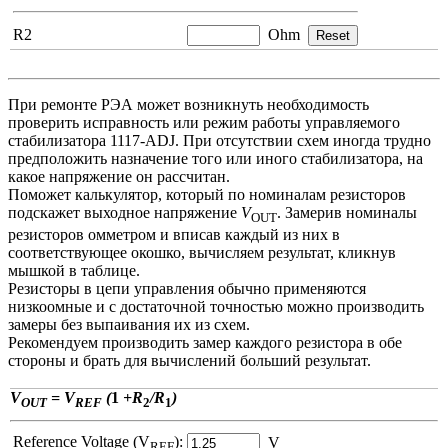
R2
Ohm
При ремонте РЭА может возникнуть необходимость
проверить исправность или режим работы управляемого
стабилизатора 1117-ADJ. При отсутствии схем иногда трудно
предположить назначение того или иного стабилизатора, на
какое напряжение он рассчитан.
Поможет калькулятор, который по номиналам резисторов
подскажет выходное напряжение
V
. Замерив номиналы
OUT
резисторов омметром и вписав каждый из них в
соответствующее окошко, вычисляем результат, кликнув
мышкой в таблице.
Резисторы в цепи управления обычно применяются
низкоомные и с достаточной точностью можно производить
замеры без выпаивания их из схем.
Рекомендуем производить замер каждого резистора в обе
стороны и брать для вычислений больший результат.
V
= V
(
1
+R
/R
)
OUT
REF
2
1
Reference Voltage (V
):
V
REF