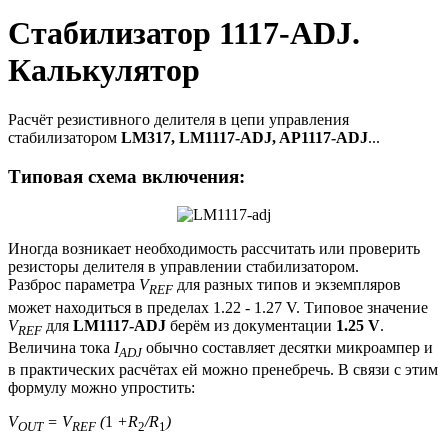
Стабилизатор 1117-ADJ.
Калькулятор
Расчёт резистивного делителя в цепи управления
стабилизатором
LM317, LM1117-ADJ, AP1117-ADJ
...
Типовая схема включения:
Иногда возникает необходимость рассчитать или проверить
резисторы делителя в управлении стабилизатором.
Разброс параметра
V
для разных типов и экземпляров
REF
может находиться в пределах 1.22 - 1.27 V. Типовое значение
V
для
LM1117-ADJ
берём из документации
1.25 V
.
REF
Величина тока
I
обычно составляет десятки микроампер и
ADJ
в практических расчётах ей можно пренебречь. В связи с этим
формулу можно упростить:
V
= V
(
1
+R
/R
)
OUT
REF
2
1