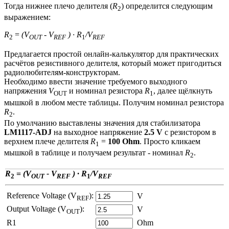
Тогда нижнее плечо делителя (
R
) определится следующим
2
выражением:
R
=
(V
- V
) · R
/V
2
OUT
REF
1
REF
Предлагается простой онлайн-калькулятор для практических
расчётов резистивного делителя, который может пригодиться
радиолюбителям-конструкторам.
Необходимо ввести значение требуемого выходного
напряжения
V
и номинал резистора
R
, далее щёлкнуть
OUT
1
мышкой в любом месте таблицы. Получим номинал резистора
R
.
2
По умолчанию выставлены значения для стабилизатора
LM1117-ADJ
на выходное напряжение
2.5 V
с резистором в
верхнем плече делителя
R
=
100 Ohm
. Просто кликаем
1
мышкой в таблице и получаем результат - номинал
R
.
2
R
=
(V
- V
) · R
/V
2
OUT
REF
1
REF
Reference Voltage (V
):
V
REF
Output Voltage (V
):
V
OUT
R1
Ohm