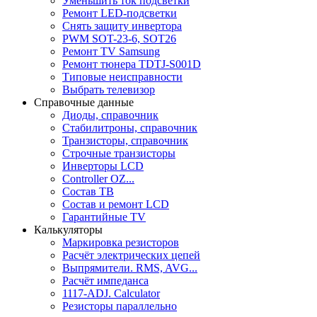
Уменьшить ток подсветки
Ремонт LED-подсветки
Снять защиту инвертора
PWM SOT-23-6, SOT26
Ремонт TV Samsung
Ремонт тюнера TDTJ-S001D
Типовые неисправности
Выбрать телевизор
Справочные данные
Диоды, справочник
Стабилитроны, справочник
Транзисторы, справочник
Строчные транзисторы
Инверторы LCD
Controller OZ...
Состав ТВ
Состав и ремонт LCD
Гарантийные TV
Калькуляторы
Маркировка резисторов
Расчёт электрических цепей
Выпрямители. RMS, AVG...
Расчёт импеданса
1117-ADJ. Calculator
Резисторы параллельно