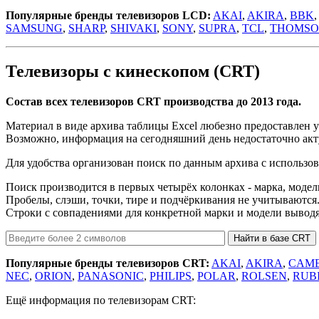
Популярные бренды телевизоров LCD:
AKAI
,
AKIRA
,
BBK
SAMSUNG
,
SHARP
,
SHIVAKI
,
SONY
,
SUPRA
,
TCL
,
THOMS
Телевизоры с кинескопом (CRT)
Состав всех телевизоров CRT производства до 2013 года.
Материал в виде архива таблицы Excel любезно предоставлен
Возможно, информация на сегодняшний день недостаточно акту
Для удобства организован поиск по данным архива с использо
Поиск производится в первых четырёх колонках - марка, модель
Пробелы, слэши, точки, тире и подчёркивания не учитываются
Строки с совпадениями для конкретной марки и модели выводя
Популярные бренды телевизоров CRT:
AKAI
,
AKIRA
,
CAM
NEC
,
ORION
,
PANASONIC
,
PHILIPS
,
POLAR
,
ROLSEN
,
RUB
Ещё информация по телевизорам CRT: