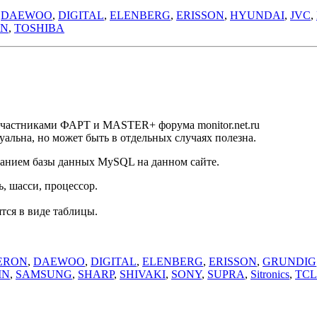
,
DAEWOO
,
DIGITAL
,
ELENBERG
,
ERISSON
,
HYUNDAI
,
JVC
,
ON
,
TOSHIBA
 участниками ФАРТ и MASTER+ форума monitor.net.ru
альна, но может быть в отдельных случаях полезна.
ванием базы данных MySQL на данном сайте.
, шасси, процессор.
.
тся в виде таблицы.
ERON
,
DAEWOO
,
DIGITAL
,
ELENBERG
,
ERISSON
,
GRUNDIG
IN
,
SAMSUNG
,
SHARP
,
SHIVAKI
,
SONY
,
SUPRA
,
Sitronics
,
TCL