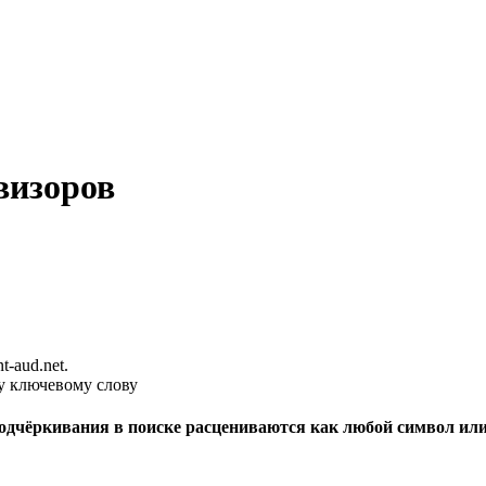
визоров
-aud.net.
у ключевому слову
подчёркивания в поиске расцениваются как любой символ или 