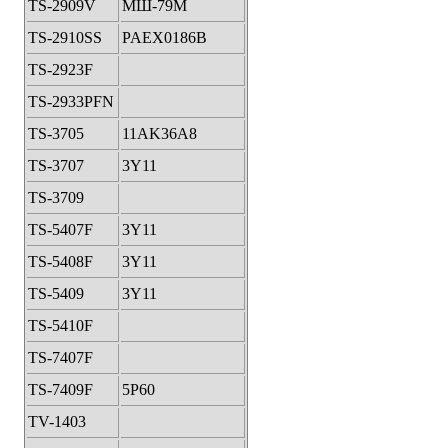
TS-2909V
МШ-79М
TS-2910SS
PAEX0186B
TS-2923F
TS-2933PFN
TS-3705
11AK36A8
TS-3707
3Y11
TS-3709
TS-5407F
3Y11
TS-5408F
3Y11
TS-5409
3Y11
TS-5410F
TS-7407F
TS-7409F
5P60
TV-1403