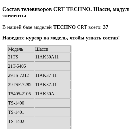
Состав телевизоров CRT TECHNO. Шасси, модул
элементы
В нашей базе моделей
TECHNO
CRT всего:
37
Наведите курсор на модель, чтобы узнать состав!
Модель
Шасси
21TS
11AK30А11
21T-5405
29TS-7212
11AK37-11
29TSF-7285
11AK37-11
Т5405-2105
11AK30А
TS-1400
TS-1401
TS-1402