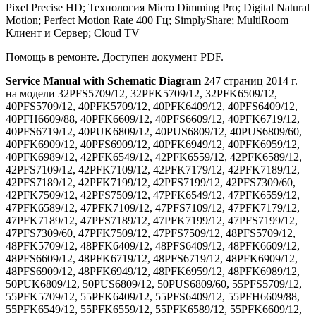
Pixel Precise HD; Технология Micro Dimming Pro; Digital Natural
Motion; Рerfect Motion Rate 400 Гц; SimplyShare; MultiRoom
Клиент и Сервер; Cloud TV
Помощь в ремонте. Доступен документ PDF.
Service Manual with Schematic Diagram
247 страниц 2014 г.
на модели 32PFS5709/12, 32PFK5709/12, 32PFK6509/12,
40PFS5709/12, 40PFK5709/12, 40PFK6409/12, 40PFS6409/12,
40PFH6609/88, 40PFK6609/12, 40PFS6609/12, 40PFK6719/12,
40PFS6719/12, 40PUK6809/12, 40PUS6809/12, 40PUS6809/60,
40PFK6909/12, 40PFS6909/12, 40PFK6949/12, 40PFK6959/12,
40PFK6989/12, 42PFK6549/12, 42PFK6559/12, 42PFK6589/12,
42PFS7109/12, 42PFK7109/12, 42PFK7179/12, 42PFK7189/12,
42PFS7189/12, 42PFK7199/12, 42PFS7199/12, 42PFS7309/60,
42PFK7509/12, 42PFS7509/12, 47PFK6549/12, 47PFK6559/12,
47PFK6589/12, 47PFK7109/12, 47PFS7109/12, 47PFK7179/12,
47PFK7189/12, 47PFS7189/12, 47PFK7199/12, 47PFS7199/12,
47PFS7309/60, 47PFK7509/12, 47PFS7509/12, 48PFS5709/12,
48PFK5709/12, 48PFK6409/12, 48PFS6409/12, 48PFK6609/12,
48PFS6609/12, 48PFK6719/12, 48PFS6719/12, 48PFK6909/12,
48PFS6909/12, 48PFK6949/12, 48PFK6959/12, 48PFK6989/12,
50PUK6809/12, 50PUS6809/12, 50PUS6809/60, 55PFS5709/12,
55PFK5709/12, 55PFK6409/12, 55PFS6409/12, 55PFH6609/88,
55PFK6549/12, 55PFK6559/12, 55PFK6589/12, 55PFK6609/12,