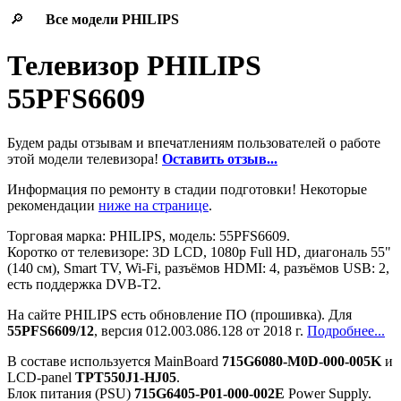
🔎
Все модели
PHILIPS
Телевизор PHILIPS
55PFS6609
Будем рады отзывам и впечатлениям пользователей о работе
этой модели телевизора!
Оставить отзыв...
Информация по ремонту в стадии подготовки! Некоторые
рекомендации
ниже на странице
.
Торговая марка: PHILIPS, модель: 55PFS6609.
Коротко от телевизоре: 3D LCD, 1080p Full HD, диагональ 55"
(140 см), Smart TV, Wi-Fi, разъёмов HDMI: 4, разъёмов USB: 2,
есть поддержка DVB-T2.
На сайте PHILIPS есть обновление ПО (прошивка). Для
55PFS6609/12
, версия 012.003.086.128 от 2018 г.
Подробнее...
В составе используется MainBoard
715G6080-M0D-000-005K
и
LCD-panel
TPT550J1-HJ05
.
Блок питания (PSU)
715G6405-P01-000-002E
Power Supply.