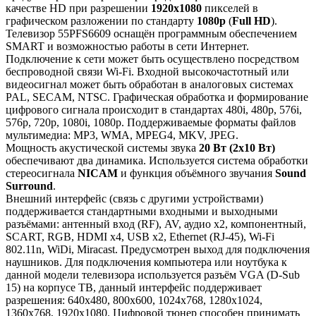
качестве HD при разрешении
1920x1080
пикселей в
графическом разложении по стандарту
1080p
(
Full HD
).
Телевизор 55PFS6609 оснащён программным обеспечением
SMART и возможностью работы в сети Интернет.
Подключение к сети может быть осуществлено посредством
беспроводной связи Wi-Fi. Входной высокочастотный или
видеосигнал может быть обработан в аналоговых системах
PAL, SECAM, NTSC. Графическая обработка и формирование
цифрового сигнала происходит в стандартах 480i, 480p, 576i,
576p, 720p, 1080i, 1080p. Поддерживаемые форматы файлов
мультимедиа: MP3, WMA, MPEG4, MKV, JPEG.
Мощность акустической системы звука
20 Вт (2x10 Вт)
обеспечивают два динамика. Используется система обработки
стереосигнала
NICAM
и функция объёмного звучания
Sound
Surround
.
Внешний интерфейс (связь с другими устройствами)
поддерживается стандартными входными и выходными
разъёмами: антенный вход (RF), AV, аудио x2, компонентный,
SCART, RGB, HDMI x4, USB x2, Ethernet (RJ-45), Wi-Fi
802.11n, WiDi, Miracast. Предусмотрен выход для подключения
наушников. Для подключения компьютера или ноутбука к
данной модели телевизора используется разъём VGA (D-Sub
15) на корпусе ТВ, данный интерфейс поддерживает
разрешения: 640x480, 800x600, 1024x768, 1280x1024,
1360x768, 1920x1080. Цифровой тюнер способен принимать