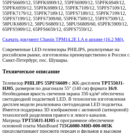
55PFS6609/12, 55PFK6909/12, 55PFS6909/12, 55PFK6949/12,
55PFK6959/12, 55PFK6989/12, 55PFK7109/12, 55PFS7109/12,
55PFK7179/12, 55PFK7189/12, 55PFS7189/12, 55PFK7199/12,
55PFS7199/12, 55PFS7309/60, 55PFK7509/12, 55PFS7509/12,
58PUK6809/12, 58PUS6809/12, 58PUS6809/60, 65PFK5909/12,
65PFS5909/12, 65PFS6659/12, 65PFS7559/12.
Скачать документ Chassis TPM14.2E LA в архиве (16.2 Мб).
Современные LED-телевизоры PHILIPS, реализуемые на
российском рынке, изготовлены преимущественно в России г.
Санкт-Петербург, пос. Шушары.
Техническое описание
Телевизор
PHILIPS 55PFS6609
с ЖК-дисплеем
TPT550J1-
HJ05
, размером по диагонали 55" (140 см) формата
16:9
.
Необходимая яркость свечения экрана 350 кд/м² обеспечена
светодиодной подсветкой LED. В технологии изготовления
дисплея модели реализована светодиодная LED подсветка.
Имеется поддержка 3D изображения с активной (затвороной)
технологией разделения правого и левого каналов.
Матрица
TPT550J1-HJ05
и программное обеспечение
основной платы MainBoard
715G6080-M0D-000-005K
предусматривают просмотр передач и фильмов в высоком