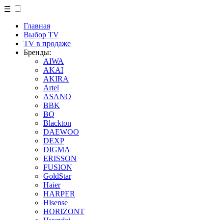
☰
Главная
Выбор TV
TV в продаже
Бренды:
AIWA
AKAI
AKIRA
Artel
ASANO
BBK
BQ
Blackton
DAEWOO
DEXP
DIGMA
ERISSON
FUSION
GoldStar
Haier
HARPER
Hisense
HORIZONT