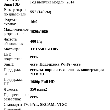
Год выпуска модели:
2014
Smart 3D
Размер экрана
55" (140 см)
по диагонали:
Формат
16:9
экрана:
Максимальное
1920x1080
разрешение:
Частота
400 Гц
обновления:
Матрица:
TPT550J1-HJ05
LED
есть
подсветка:
Smart:
есть. Поддержка Wi-Fi - есть
Поддержка
есть, затворная технология, конвертация
3D:
2D в 3D
Поддержка
1080p Full HD
HD:
Яркость:
350 кд/м2
Прогрессивная
есть
развёртка:
Стандарты TV:
PAL, SECAM, NTSC
Цифровой