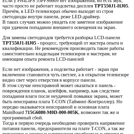
Если у PHILIPS 55PFS6609 нет изображения, но есть звук,
часто просто не работает подсветка дисплея
TPT550J1-HJ05
.
Причём, в LED-телевизорах обычно выходят из строя
светодиоды внутри панели, реже LED-драйвер.
В таких случаях можно увидеть еле заметное изображение
при удачном попадании внешнего освещения на экран.
Для замены светодиодов требуется разборка LCD-панели
TPT550J1-HJ05
- процесс, требующий от мастера опыта и
квалификации. Не рекомендуем производить такие работы
самостоятельно владельцам телевизоров и мастерам, не
имеющим опыта ремонта LCD-панелей
Если нет изображения, а подсветка работает - экран при
включении становится чуть светлее, а в открытом телевизоре
видно свет через отверстия в корпусе панели.
В этом случае неисправной может оказаться и панель -
повреждения планок, шлейфов, например, как следствие
попадания влаги после неудачной помывки экрана, может
быть неисправна плата T-CON (Тайминг-Контроллер). Но
нередко оказывается неисправной и основная плата
MainBoard
715G6080-M0D-000-005K
, возможен так же и
программный сбой.
Тогда в первую очередь необходимо проверить напряжение
питания панели, предохранители на плате T-CON, а так же
питающие и опорные напряжения столбцовых и строчных