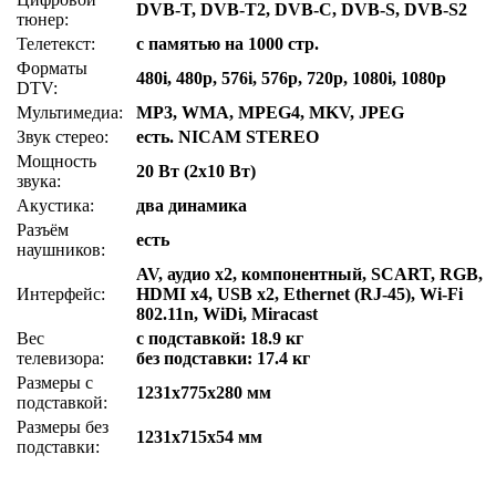
DVB-T, DVB-T2, DVB-C, DVB-S, DVB-S2
тюнер:
Телетекст:
с памятью на 1000 стр.
Форматы
480i, 480p, 576i, 576p, 720p, 1080i, 1080p
DTV:
Мультимедиа:
MP3, WMA, MPEG4, MKV, JPEG
Звук стерео:
есть. NICAM STEREO
Мощность
20 Вт (2x10 Вт)
звука:
Акустика:
два динамика
Разъём
есть
наушников:
AV, аудио x2, компонентный, SCART, RGB,
Интерфейс:
HDMI x4, USB x2, Ethernet (RJ-45), Wi-Fi
802.11n, WiDi, Miracast
Вес
с подставкой: 18.9 кг
телевизора:
без подставки: 17.4 кг
Размеры с
1231x775x280 мм
подставкой:
Размеры без
1231x715x54 мм
подставки: