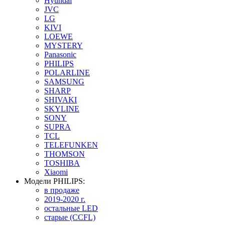
Hyundai
JVC
LG
KIVI
LOEWE
MYSTERY
Panasonic
PHILIPS
POLARLINE
SAMSUNG
SHARP
SHIVAKI
SKYLINE
SONY
SUPRA
TCL
TELEFUNKEN
THOMSON
TOSHIBA
Xiaomi
Модели PHILIPS:
в продаже
2019-2020 г.
остальные LED
старые (CCFL)