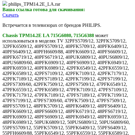
philips_TPM14.2E_LA.rar
Ваша ссылка готова для скачивания:
Скачать
Встречается в телевизорах от брендов PHILIPS.
Chassis TPM14.2E LA 715G6080, 715G6388
может
использоваться в моделях TV 32PFS5709/12, 32PFK5709/12,
32PFK6509/12, 40PFS5709/12, 40PFK5709/12, 40PFK6409/12,
40PFS6409/12, 40PFH6609/88, 40PFK6609/12, 40PFS6609/12,
40PFK6719/12, 40PFS6719/12, 40PUK6809/12, 40PUS6809/12,
40PUS6809/60, 40PFK6909/12, 40PFS6909/12, 40PFK6949/12,
40PFK6959/12, 40PFK6989/12, 42PFK6549/12, 42PFK6559/12,
42PFK6589/12, 42PFS7109/12, 42PFK7109/12, 42PFK7179/12,
42PFK7189/12, 42PFS7189/12, 42PFK7199/12, 42PFS7199/12,
42PFS7309/60, 42PFK7509/12, 42PFS7509/12, 47PFK6549/12,
47PFK6559/12, 47PFK6589/12, 47PFK7109/12, 47PFS7109/12,
47PFK7179/12, 47PFK7189/12, 47PFS7189/12, 47PFK7199/12,
47PFS7199/12, 47PFS7309/60, 47PFK7509/12, 47PFS7509/12,
48PFS5709/12, 48PFK5709/12, 48PFK6409/12, 48PFS6409/12,
48PFK6609/12, 48PFS6609/12, 48PFK6719/12, 48PFS6719/12,
48PFK6909/12, 48PFS6909/12, 48PFK6949/12, 48PFK6959/12,
48PFK6989/12, 50PUK6809/12, 50PUS6809/12, 50PUS6809/60,
55PFS5709/12, 55PFK5709/12, 55PFK6409/12, 55PFS6409/12,
55PFH6609/88, 55PFK6549/12, 55PFK6559/12, 55PFK6589/12,