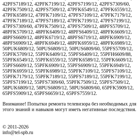
42PFS7189/12, 42PFK7199/12, 42PFS7199/12, 42PFS7309/60,
42PFK7509/12, 42PFS7509/12, 47PFK6549/12, 47PFK6559/12,
47PFK6589/12, 47PFK7109/12, 47PFS7109/12, 47PFK7179/12,
47PFK7189/12, 47PFS7189/12, 47PFK7199/12, 47PFS7199/12,
47PFS7309/60, 47PFK7509/12, 47PFS7509/12, 48PFS5709/12,
48PFK5709/12, 48PFK6409/12, 48PFS6409/12, 48PFK6609/12,
48PFS6609/12, 48PFK6719/12, 48PFS6719/12, 48PFK6909/12,
48PFS6909/12, 48PFK6949/12, 48PFK6959/12, 48PFK6989/12,
50PUK6809/12, 50PUS6809/12, 50PUS6809/60, 55PFS5709/12,
55PFK5709/12, 55PFK6409/12, 55PFS6409/12, 55PFH6609/88,
55PFK6549/12, 55PFK6559/12, 55PFK6589/12, 55PFK6609/12,
55PFS6609/12, 55PFK6909/12, 55PFS6909/12, 55PFK6949/12,
55PFK6959/12, 55PFK6989/12, 55PFK7109/12, 55PFS7109/12,
55PFK7179/12, 55PFK7189/12, 55PFS7189/12, 55PFK7199/12,
55PFS7199/12, 55PFS7309/60, 55PFK7509/12, 55PFS7509/12,
58PUK6809/12, 58PUS6809/12, 58PUS6809/60, 65PFK5909/12,
65PFS5909/12, 65PFS6659/12, 65PFS7559/12.
Внимание! Попытки ремонта телевизора без необходимых для
этого знаний и навыков могут иметь негативные последствия.
© 2011-2026
info@tel-spb.ru