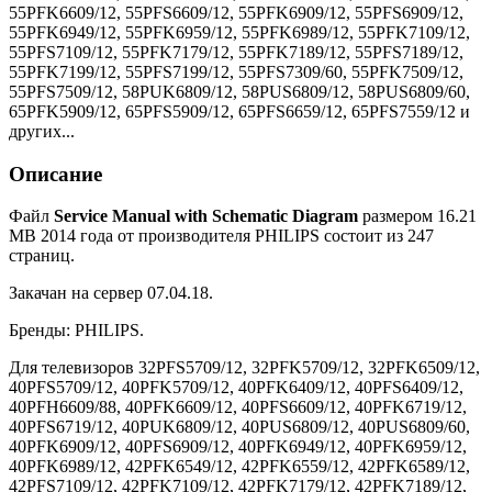
55PFK6609/12, 55PFS6609/12, 55PFK6909/12, 55PFS6909/12,
55PFK6949/12, 55PFK6959/12, 55PFK6989/12, 55PFK7109/12,
55PFS7109/12, 55PFK7179/12, 55PFK7189/12, 55PFS7189/12,
55PFK7199/12, 55PFS7199/12, 55PFS7309/60, 55PFK7509/12,
55PFS7509/12, 58PUK6809/12, 58PUS6809/12, 58PUS6809/60,
65PFK5909/12, 65PFS5909/12, 65PFS6659/12, 65PFS7559/12 и
других...
Описание
Файл
Service Manual with Schematic Diagram
размером 16.21
MB 2014 года от производителя PHILIPS состоит из 247
страниц.
Закачан на сервер 07.04.18.
Бренды: PHILIPS.
Для телевизоров 32PFS5709/12, 32PFK5709/12, 32PFK6509/12,
40PFS5709/12, 40PFK5709/12, 40PFK6409/12, 40PFS6409/12,
40PFH6609/88, 40PFK6609/12, 40PFS6609/12, 40PFK6719/12,
40PFS6719/12, 40PUK6809/12, 40PUS6809/12, 40PUS6809/60,
40PFK6909/12, 40PFS6909/12, 40PFK6949/12, 40PFK6959/12,
40PFK6989/12, 42PFK6549/12, 42PFK6559/12, 42PFK6589/12,
42PFS7109/12, 42PFK7109/12, 42PFK7179/12, 42PFK7189/12,