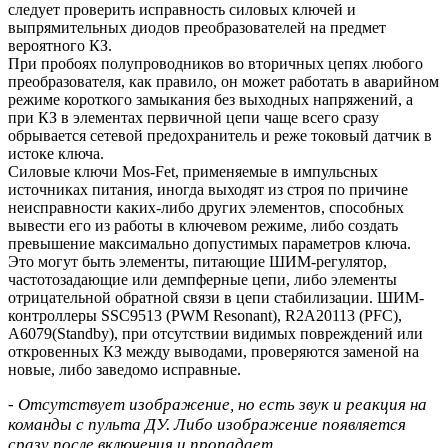
следует проверить исправность силовых ключей и
выпрямительных диодов преобразователей на предмет
вероятного КЗ.
При пробоях полупроводников во вторичных цепях любого
преобразователя, как правило, он может работать в аварийном
режиме короткого замыкания без выходных напряжений, а
при КЗ в элементах первичной цепи чаще всего сразу
обрывается сетевой предохранитель и реже токовый датчик в
истоке ключа.
Силовые ключи Mos-Fet, применяемые в импульсных
источниках питания, иногда выходят из строя по причине
неисправности каких-либо других элементов, способных
вывести его из работы в ключевом режиме, либо создать
превышение максимально допустимых параметров ключа.
Это могут быть элементы, питающие ШИМ-регулятор,
частотозадающие или демпферные цепи, либо элементы
отрицательной обратной связи в цепи стабилизации. ШИМ-
контроллеры SSC9513 (PWM Resonant), R2A20113 (PFC),
A6079(Standby), при отсутствии видимых повреждений или
откровенных КЗ между выводами, проверяются заменой на
новые, либо заведомо исправные.
- Отсутствует изображение, но есть звук и реакция на
команды с пульта ДУ. Либо изображение появляется
сразу после включения и пропадает.