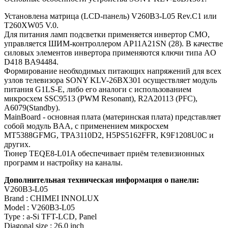
Установлена матрица (LCD-панель) V260B3-L05 Rev.C1 или
T260XW05 V.0.
Для питания ламп подсветки применяется инвертор CMO,
управляется ШИМ-контроллером AP11A21SN (28). В качестве
силовых элементов инвертора применяются ключи типа AO
D418 BA94484.
Формирование необходимых питающих напряжений для всех
узлов телевизора SONY KLV-26BX301 осуществляет модуль
питания G1LS-E, либо его аналоги c использованием
микросхем SSC9513 (PWM Resonant), R2A20113 (PFC),
A6079(Standby).
MainBoard - основная плата (материнская плата) представляет
собой модуль BAA, с применением микросхем
MT5388GFMG, TPA3110D2, H5PS5162FFR, K9F1208U0C и
других.
Тюнер TEQE8-L01A обеспечивает приём телевизионных
программ и настройку на каналы.
Дополнительная техническая информация о панели:
V260B3-L05
Brand : CHIMEI INNOLUX
Model : V260B3-L05
Type : a-Si TFT-LCD, Panel
Diagonal size : 26.0 inch