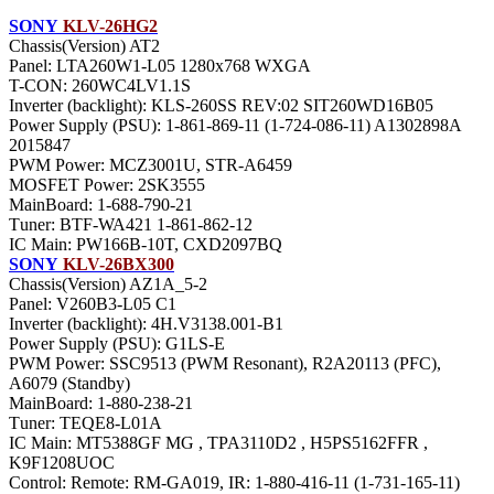
SONY
KLV-26HG2
Chassis(Version) AT2
Panel: LTA260W1-L05 1280x768 WXGA
T-CON: 260WC4LV1.1S
Inverter (backlight): KLS-260SS REV:02 SIT260WD16B05
Power Supply (PSU): 1-861-869-11 (1-724-086-11) A1302898A
2015847
PWM Power: MCZ3001U, STR-A6459
MOSFET Power: 2SK3555
MainBoard: 1-688-790-21
Тuner: BTF-WA421 1-861-862-12
IC Main: PW166B-10T, CXD2097BQ
SONY
KLV-26BX300
Chassis(Version) AZ1A_5-2
Panel: V260B3-L05 C1
Inverter (backlight): 4H.V3138.001-B1
Power Supply (PSU): G1LS-E
PWM Power: SSC9513 (PWM Resonant), R2A20113 (PFC),
A6079 (Standby)
MainBoard: 1-880-238-21
Тuner: TEQE8-L01A
IC Main: MT5388GF MG , TPA3110D2 , H5PS5162FFR ,
K9F1208UOC
Control: Remote: RM-GA019, IR: 1-880-416-11 (1-731-165-11)