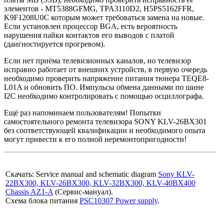
элементов - MT5388GFMG, TPA3110D2, H5PS5162FFR,
K9F1208U0C которым может требоваться замена на новые.
Если установлен процессор BGA, есть вероятность
нарушения пайки контактов его выводов с платой
(даигностируется прогревом).
Если нет приёма телевизионных каналов, но телевизор
исправно работает от внешних устройств, в первую очередь
необходимо проверить напряжение питания тюнера TEQE8-
L01A и обновить ПО. Импульсы обмена данными по шине
I2C необходимо контролировать с помощью осциллографа.
Ещё раз напоминаем пользователям! Попытки
самостоятельного ремонта телевизора SONY KLV-26BX301
без соответствующей квалификации и необходимого опыта
могут привести к его полной неремонтопригодности!
Скачать: Service manual and schematic diagram
Sony KLV-
22BX300, KLV-26BX300, KLV-32BX300, KLV-40BX400
Chassis AZ1-A
(Сервис-мануал).
Схема блока питания
PSC10307 Power supply
.