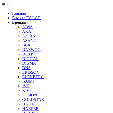
☰
Главная
Ремонт TV LCD
Бренды:
AIWA
AKAI
AKIRA
ASANO
BBK
DAEWOO
DEXP
DIGITAL
DIGMA
DNS
ERISSON
ELENBERG
IZUMI
JVC
KIVI
FUSION
GOLDSTAR
HAIER
HARPER