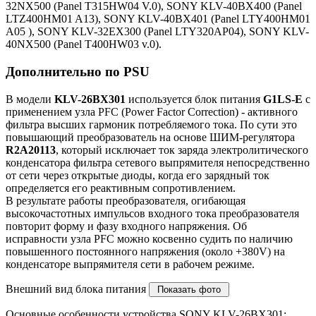
32NX500 (Panel T315HW04 V.0), SONY KLV-40BX400 (Panel
LTZ400HM01 A13), SONY KLV-40BX401 (Panel LTY400HM01
A05 ), SONY KLV-32EX300 (Panel LTY320AP04), SONY KLV-
40NX500 (Panel T400HW03 v.0).
Дополнительно по PSU
В модели
KLV-26BX301
используется блок питания
G1LS-E
с
применением узла PFC (Power Factor Correction) - активного
фильтра высших гармоник потребляемого тока. По сути это
повышающий преобразователь на основе ШИМ-регулятора
R2A20113
, который исключает ток заряда электролитического
конденсатора фильтра сетевого выпрямителя непосредственно
от сети через открытые диоды, когда его зарядный ток
определяется его реактивным сопротивлением.
В результате работы преобразователя, огибающая
высокочастотных импульсов входного тока преобразователя
повторит форму и фазу входного напряжения. Об
исправности узла PFC можно косвенно судить по наличию
повышенного постоянного напряжения (около +380V) на
конденсаторе выпрямителя сети в рабочем режиме.
Внешний вид блока питания
Основные особенности устройства SONY KLV-26BX301: