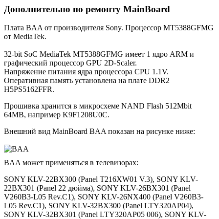
Дополнительно по ремонту MainBoard
Плата BAA от производителя Sony. Процессор MT5388GFMG
от MediaTek.
32-bit SoC MediaTek MT5388GFMG имеет 1 ядро ARM и
графический процессор GPU 2D-Scaler.
Напряжение питания ядра процессора CPU 1.1V.
Оперативная память установлена на плате DDR2
H5PS5162FFR.
Прошивка хранится в микросхеме NAND Flash 512Mbit
64MB, например K9F1208U0C.
Внешний вид MainBoard BAA показан на рисунке ниже:
BAA может применяться в телевизорах:
SONY KLV-22BX300 (Panel T216XW01 V.3), SONY KLV-
22BX301 (Panel 22 дюйма), SONY KLV-26BX301 (Panel
V260B3-L05 Rev.C1), SONY KLV-26NX400 (Panel V260B3-
L05 Rev.C1), SONY KLV-32BX300 (Panel LTY320AP04),
SONY KLV-32BX301 (Panel LTY320AP05 006), SONY KLV-