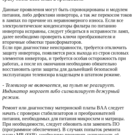
Данные проявления могут быть спровоцированы и модулем
питания, либо дефектами инвертора, а так же перекосом токов
в лампах по причине их неравномерного износа. Если все
электролитические конденсаторы фильтра по питанию
инвертора исправны, следует убедиться в исправности ламп,
далее необходимо проверить ключи преобразователя и
вторичные обмотки трансформаторов.
Если при диагностике неисправности, требуется отключить
защиту инвертора, появляется риск выхода из строя силовых
элементов инвертора, и требуется особая осторожность при
работах, а после их окончания необходимо обязательно
восстановить цепи защиты для дальнейшей безопасной
эксплуатации телевизора владельцем в штатном режиме.
- Телевизор не включается, на пульт не реагирует.
Индикатор моргает либо сигнализирует дежурный
режим.
Ремонт или диагностику материнской платы BAA следует
начать с проверки стабилизаторов и преобразователей
питания, необходимых для питания микросхем и матрицы.
При необходимости, следует обновить или заменить ПО
(программное обеспечение). В случаях попыток ремонта
платы MB (SSB), необходимо проверить исправность её