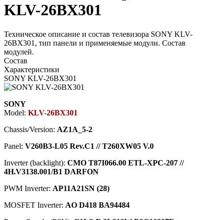
KLV-26BX301
Техническое описание и состав телевизора SONY KLV-
26BX301, тип панели и применяемые модули. Состав
модулей.
Состав
Характеристики
SONY KLV-26BX301
SONY
Model:
KLV-26BX301
Chassis/Version:
AZ1A_5-2
Panel:
V260B3-L05 Rev.C1 // T260XW05 V.0
Inverter (backlight):
CMO T87I066.00 ETL-XPC-207 //
4H.V3138.001/B1 DARFON
PWM Inverter:
AP11A21SN (28)
MOSFET Inverter:
AO D418 BA94484