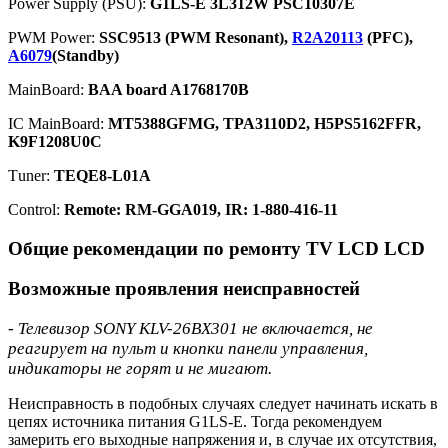
Power Supply (PSU):
G1LS-E 3L312W PSC10307E
PWM Power:
SSC9513 (PWM Resonant),
R2A20113
(PFC),
A6079
(Standby)
MainBoard:
BAA board A1768170B
IC MainBoard:
MT5388GFMG, TPA3110D2, H5PS5162FFR,
K9F1208U0C
Тuner:
TEQE8-L01A
Control:
Remote: RM-GGA019, IR: 1-880-416-11
Общие рекомендации по ремонту TV LCD LCD
Возможные проявления неисправностей
- Телевизор SONY KLV-26BX301 не включается, не
реагирует на пульт и кнопки панели управления,
индикаторы не горят и не мигают.
Неисправность в подобных случаях следует начинать искать в
цепях источника питания G1LS-E. Тогда рекомендуем
замерить его выходные напряжения и, в случае их отсутствия,