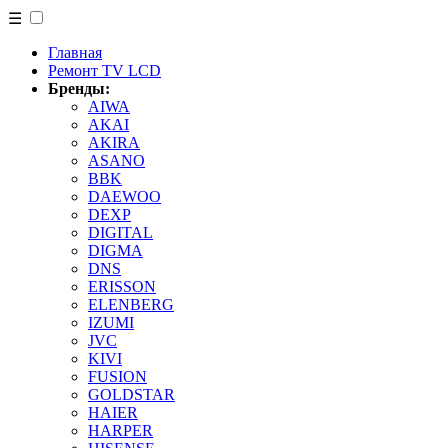
☰
Главная
Ремонт TV LCD
Бренды:
AIWA
AKAI
AKIRA
ASANO
BBK
DAEWOO
DEXP
DIGITAL
DIGMA
DNS
ERISSON
ELENBERG
IZUMI
JVC
KIVI
FUSION
GOLDSTAR
HAIER
HARPER