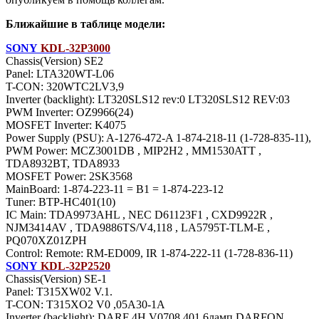
Ближайшие в таблице модели:
SONY
KDL-32P3000
Chassis(Version) SE2
Panel: LTA320WT-L06
T-CON: 320WTC2LV3,9
Inverter (backlight): LT320SLS12 rev:0 LT320SLS12 REV:03
PWM Inverter: OZ9966(24)
MOSFET Inverter: K4075
Power Supply (PSU): A-1276-472-A 1-874-218-11 (1-728-835-11),
PWM Power: MCZ3001DB , MIP2H2 , MM1530ATT ,
TDA8932BT, TDA8933
MOSFET Power: 2SK3568
MainBoard: 1-874-223-11 = B1 = 1-874-223-12
Тuner: BTP-HC401(10)
IC Main: TDA9973AHL , NEC D61123F1 , CXD9922R ,
NJM3414AV , TDA9886TS/V4,118 , LA5795T-TLM-E ,
PQ070XZ01ZPH
Control: Remote: RM-ED009, IR 1-874-222-11 (1-728-836-11)
SONY
KDL-32P2520
Chassis(Version) SE-1
Panel: T315XW02 V.1.
T-CON: T315XO2 V0 ,05A30-1A
Inverter (backlight): DARF 4H.V0708.401 6ламп DARFON