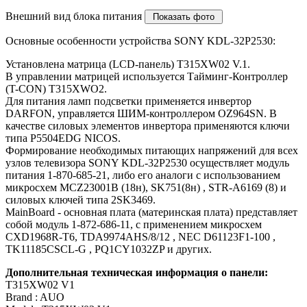
Внешний вид блока питания
Основные особенности устройства SONY KDL-32P2530:
Установлена матрица (LCD-панель) T315XW02 V.1.
В управлении матрицей используется Тайминг-Контроллер
(T-CON) T315XWO2.
Для питания ламп подсветки применяется инвертор
DARFON, управляется ШИМ-контроллером OZ964SN. В
качестве силовых элементов инвертора применяются ключи
типа P5504EDG NICOS.
Формирование необходимых питающих напряжений для всех
узлов телевизора SONY KDL-32P2530 осуществляет модуль
питания 1-870-685-21, либо его аналоги c использованием
микросхем MCZ23001B (18н), SK751(8н) , STR-A6169 (8) и
силовых ключей типа 2SK3469.
MainBoard - основная плата (материнская плата) представляет
собой модуль 1-872-686-11, с применением микросхем
CXD1968R-T6, TDA9974AHS/8/12 , NEC D61123F1-100 ,
TK11185CSCL-G , PQ1CY1032ZP и других.
Дополнительная техническая информация о панели:
T315XW02 V1
Brand : AUO