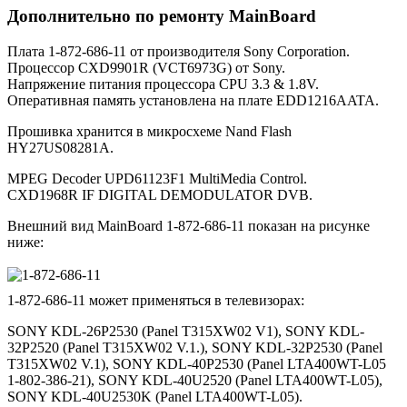
Дополнительно по ремонту MainBoard
Плата 1-872-686-11 от производителя Sony Corporation.
Процессор CXD9901R (VCT6973G) от Sony.
Напряжение питания процессора CPU 3.3 & 1.8V.
Оперативная память установлена на плате EDD1216AATA.
Прошивка хранится в микросхеме Nand Flash
HY27US08281A.
MPEG Decoder UPD61123F1 MultiMedia Control.
CXD1968R IF DIGITAL DEMODULATOR DVB.
Внешний вид MainBoard 1-872-686-11 показан на рисунке
ниже:
1-872-686-11 может применяться в телевизорах:
SONY KDL-26P2530 (Panel T315XW02 V1), SONY KDL-
32P2520 (Panel T315XW02 V.1.), SONY KDL-32P2530 (Panel
T315XW02 V.1), SONY KDL-40P2530 (Panel LTA400WT-L05
1-802-386-21), SONY KDL-40U2520 (Panel LTA400WT-L05),
SONY KDL-40U2530K (Panel LTA400WT-L05).