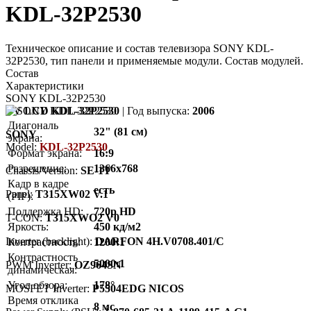
KDL-32P2530
Техническое описание и состав телевизора SONY KDL-
32P2530, тип панели и применяемые модули. Состав модулей.
Состав
Характеристики
SONY KDL-32P2530
TV LCD KDL-32P2530
| Год выпуска:
2006
Диагональ
32" (81 см)
SONY
экрана:
Model:
KDL-32P2530
Формат экрана:
16:9
Разрешение:
1366x768
Chassis/Version:
SE-1T
Кадр в кадре
есть
Panel:
T315XW02 V.1
(PIP):
Поддержка HD:
720p HD
T-CON:
T315XWO2 V0
Яркость:
450 кд/м2
Inverter (backlight):
DARFON 4H.V0708.401/C
Контрастность:
1200:1
Контрастность
5000:1
PWM Inverter:
OZ964SN
динамическая:
Угол обзора:
178°
MOSFET Inverter:
P5504EDG NICOS
Время отклика
8 мс