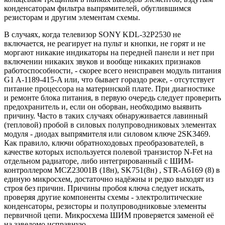
конденсаторам фильтра выпрямителей, обуглившимся
резисторам и другим элементам схемы.
В случаях, когда телевизор SONY KDL-32P2530 не
включается, не реагирует на пульт и кнопки, не горят и не
моргают никакие индикаторы на передней панели и нет при
включении никаких звуков и вообще никаких признаков
работоспособности, - скорее всего неисправен модуль питания
G1 A-1189-415-A или, что бывает гораздо реже, - отсутствует
питание процессора на материнской плате. При диагностике
и ремонте блока питания, в первую очередь следует проверить
предохранитель и, если он оборван, необходимо выявить
причину. Часто в таких случаях обнаруживается лавинный
(тепловой) пробой в силовых полупроводниковых элементах
модуля - диодах выпрямителя или силовом ключе 2SK3469.
Как правило, ключи обратноходовых преобразователей, в
качестве которых используется полевой транзистор N-Fet на
отдельном радиаторе, либо интегрированный с ШИМ-
контроллером MCZ23001B (18н), SK751(8н) , STR-A6169 (8) в
единую микросхем, достаточно надёжны и редко выходят из
строя без причин. Причины пробоя ключа следует искать,
проверяя другие компоненты схемы - электролитические
конденсаторы, резисторы и полупроводниковые элементы
первичной цепи. Микросхема ШИМ проверяется заменой её
на заведомо исправную.