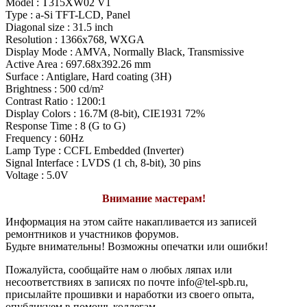
Model : T315XW02 V1
Type : a-Si TFT-LCD, Panel
Diagonal size : 31.5 inch
Resolution : 1366x768, WXGA
Display Mode : AMVA, Normally Black, Transmissive
Active Area : 697.68x392.26 mm
Surface : Antiglare, Hard coating (3H)
Brightness : 500 cd/m²
Contrast Ratio : 1200:1
Display Colors : 16.7M (8-bit), CIE1931 72%
Response Time : 8 (G to G)
Frequency : 60Hz
Lamp Type : CCFL Embedded (Inverter)
Signal Interface : LVDS (1 ch, 8-bit), 30 pins
Voltage : 5.0V
Внимание мастерам!
Информация на этом сайте накапливается из записей
ремонтников и участников форумов.
Будьте внимательны! Возможны опечатки или ошибки!
Пожалуйста, сообщайте нам о любых ляпах или
несоответствиях в записях по почте info@tel-spb.ru,
присылайте прошивки и наработки из своего опыта,
опубликуем в помощь коллегам.