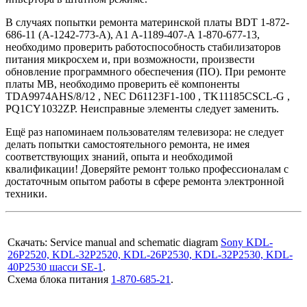
В случаях попытки ремонта материнской платы BDT 1-872-
686-11 (A-1242-773-A), A1 A-1189-407-A 1-870-677-13,
необходимо проверить работоспособность стабилизаторов
питания микросхем и, при возможности, произвести
обновление программного обеспечения (ПО). При ремонте
платы MB, необходимо проверить её компоненты
TDA9974AHS/8/12 , NEC D61123F1-100 , TK11185CSCL-G ,
PQ1CY1032ZP. Неисправные элементы следует заменить.
Ещё раз напоминаем пользователям телевизора: не следует
делать попытки самостоятельного ремонта, не имея
соответствующих знаний, опыта и необходимой
квалификации! Доверяйте ремонт только профессионалам с
достаточным опытом работы в сфере ремонта электронной
техники.
Cкачать: Service manual and schematic diagram
Sony KDL-
26P2520, KDL-32P2520, KDL-26P2530, KDL-32P2530, KDL-
40P2530 шасси SE-1
.
Схема блока питания
1-870-685-21
.