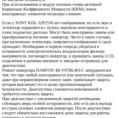
При использовании в модуле питания схемы активной
Коррекции Коэффициента Мощности (ККМ), поиск
неисправных элементов несколько сложнее.
Если у SONY KDL-32P2530 нет изображения, но есть звук и
телевизор управляется с пульта, вероятна неисправность в
узлах подсветки дисплея. Могут быть неисправны лампы или
преобразователь питания - инвертор. Часто в таких случаях,
при включении телевизора, появляется изображение и сразу
пропадает. Необходимо в первую очередь убедиться в
исправности электролитических конденсаторов фильтра
выпрямителя, питающего инвертор, и проверить лампы LCD,
подключив в разъёмы внешние и заведомо исправные для
диагностики.
Ремонт инвертора DARFON 4H.V0708.401/C затруднителен
тем, что при любой неисправности или нештатной ситуации,
даже при неравномерном износе ламп, срабатывает защита,
которая выключает его в целях противопожарной
безопасности. Диагностика становится невозможной и
требуется отключить защиту.
При диагностике с отключенной защитой необходимо
соблюдать меры особой осторожности, ибо есть риск выхода
из строя силовых элементов инвертора. После диагностики
следует обязательно восстановить цепи защиты для работы
инвертора в штатном режиме.