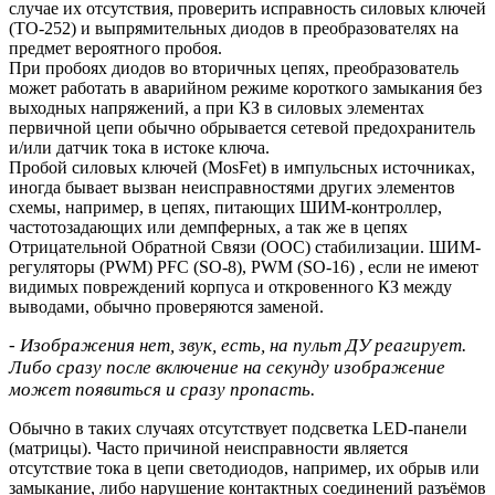
случае их отсутствия, проверить исправность силовых ключей
(TO-252) и выпрямительных диодов в преобразователях на
предмет вероятного пробоя.
При пробоях диодов во вторичных цепях, преобразователь
может работать в аварийном режиме короткого замыкания без
выходных напряжений, а при КЗ в силовых элементах
первичной цепи обычно обрывается сетевой предохранитель
и/или датчик тока в истоке ключа.
Пробой силовых ключей (MosFet) в импульсных источниках,
иногда бывает вызван неисправностями других элементов
схемы, например, в цепях, питающих ШИМ-контроллер,
частотозадающих или демпферных, а так же в цепях
Отрицательной Обратной Связи (ООС) стабилизации. ШИМ-
регуляторы (PWM) PFC (SO-8), PWM (SO-16) , если не имеют
видимых повреждений корпуса и откровенного КЗ между
выводами, обычно проверяются заменой.
- Изображения нет, звук, есть, на пульт ДУ реагирует.
Либо сразу после включение на секунду изображение
может появиться и сразу пропасть.
Обычно в таких случаях отсутствует подсветка LED-панели
(матрицы). Часто причиной неисправности является
отсутствие тока в цепи светодиодов, например, их обрыв или
замыкание, либо нарушение контактных соединений разъёмов