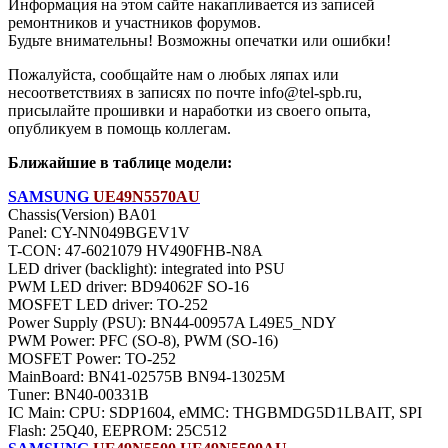
Информация на этом сайте накапливается из записей
ремонтников и участников форумов.
Будьте внимательны! Возможны опечатки или ошибки!
Пожалуйста, сообщайте нам о любых ляпах или
несоответствиях в записях по почте info@tel-spb.ru,
присылайте прошивки и наработки из своего опыта,
опубликуем в помощь коллегам.
Ближайшие в таблице модели:
SAMSUNG
UE49N5570AU
Chassis(Version) BA01
Panel: CY-NN049BGEV1V
T-CON: 47-6021079 HV490FHB-N8A
LED driver (backlight): integrated into PSU
PWM LED driver: BD94062F SO-16
MOSFET LED driver: TO-252
Power Supply (PSU): BN44-00957A L49E5_NDY
PWM Power: PFC (SO-8), PWM (SO-16)
MOSFET Power: TO-252
MainBoard: BN41-02575B BN94-13025M
Тuner: BN40-00331B
IC Main: CPU: SDP1604, eMMC: THGBMDG5D1LBAIT, SPI
Flash: 25Q40, EEPROM: 25C512