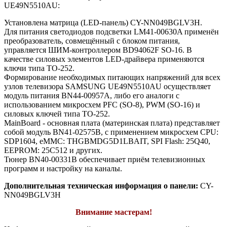
UE49N5510AU:
Установлена матрица (LED-панель) CY-NN049BGLV3H.
Для питания светодиодов подсветки LM41-00630A применён
преобразователь, совмещённый с блоком питания,
управляется ШИМ-контроллером BD94062F SO-16. В
качестве силовых элементов LED-драйвера применяются
ключи типа TO-252.
Формирование необходимых питающих напряжений для всех
узлов телевизора SAMSUNG UE49N5510AU осуществляет
модуль питания BN44-00957A, либо его аналоги c
использованием микросхем PFC (SO-8), PWM (SO-16) и
силовых ключей типа TO-252.
MainBoard - основная плата (материнская плата) представляет
собой модуль BN41-02575B, с применением микросхем CPU:
SDP1604, eMMC: THGBMDG5D1LBAIT, SPI Flash: 25Q40,
EEPROM: 25C512 и других.
Тюнер BN40-00331B обеспечивает приём телевизионных
программ и настройку на каналы.
Дополнительная техническая информация о панели:
CY-
NN049BGLV3H
Внимание мастерам!