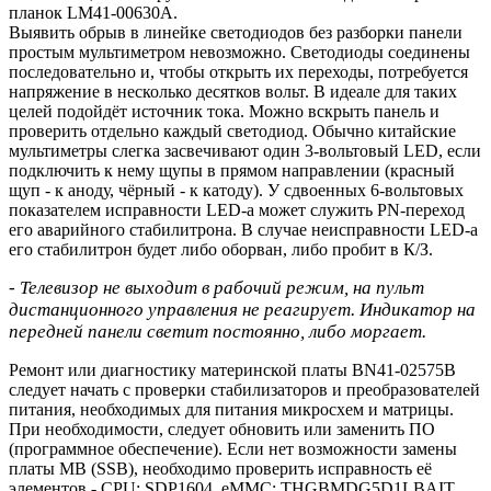
планок LM41-00630A.
Выявить обрыв в линейке светодиодов без разборки панели
простым мультиметром невозможно. Светодиоды соединены
последовательно и, чтобы открыть их переходы, потребуется
напряжение в несколько десятков вольт. В идеале для таких
целей подойдёт источник тока. Можно вскрыть панель и
проверить отдельно каждый светодиод. Обычно китайские
мультиметры слегка засвечивают один 3-вольтовый LED, если
подключить к нему щупы в прямом направлении (красный
щуп - к аноду, чёрный - к катоду). У сдвоенных 6-вольтовых
показателем исправности LED-а может служить PN-переход
его аварийного стабилитрона. В случае неисправности LED-а
его стабилитрон будет либо оборван, либо пробит в К/З.
- Телевизор не выходит в рабочий режим, на пульт
дистанционного управления не реагирует. Индикатор на
передней панели светит постоянно, либо моргает.
Ремонт или диагностику материнской платы BN41-02575B
следует начать с проверки стабилизаторов и преобразователей
питания, необходимых для питания микросхем и матрицы.
При необходимости, следует обновить или заменить ПО
(программное обеспечение). Если нет возможности замены
платы MB (SSB), необходимо проверить исправность её
элементов - CPU: SDP1604, eMMC: THGBMDG5D1LBAIT,