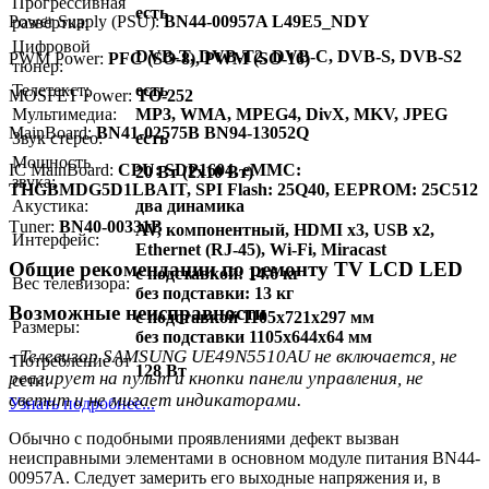
Прогрессивная
есть
Power Supply (PSU):
BN44-00957A L49E5_NDY
развёртка:
Цифровой
DVB-T, DVB-T2, DVB-C, DVB-S, DVB-S2
PWM Power:
PFC (SO-8), PWM (SO-16)
тюнер:
Телетекст:
есть
MOSFET Power:
TO-252
Мультимедиа:
MP3, WMA, MPEG4, DivX, MKV, JPEG
MainBoard:
BN41-02575B BN94-13052Q
Звук стерео:
есть
Мощность
IC MainBoard:
CPU: SDP1604, eMMC:
20 Вт (2х10 Вт)
звука:
THGBMDG5D1LBAIT, SPI Flash: 25Q40, EEPROM: 25C512
Акустика:
два динамика
Тuner:
BN40-00331B
AV, компонентный, HDMI x3, USB x2,
Интерфейс:
Ethernet (RJ-45), Wi-Fi, Miracast
Общие рекомендации по ремонту TV LCD LED
с подставкой: 14.6 кг
Вес телевизора:
без подставки: 13 кг
Возможные неисправности
с подставкой 1105x721x297 мм
Размеры:
без подставки 1105x644x64 мм
- Телевизор SAMSUNG UE49N5510AU не включается, не
Потребление от
128 Вт
реагирует на пульт и кнопки панели управления, не
сети:
светит и не мигает индикаторами.
Узнать подробнее...
Обычно с подобными проявлениями дефект вызван
неисправными элементами в основном модуле питания BN44-
00957A. Следует замерить его выходные напряжения и, в