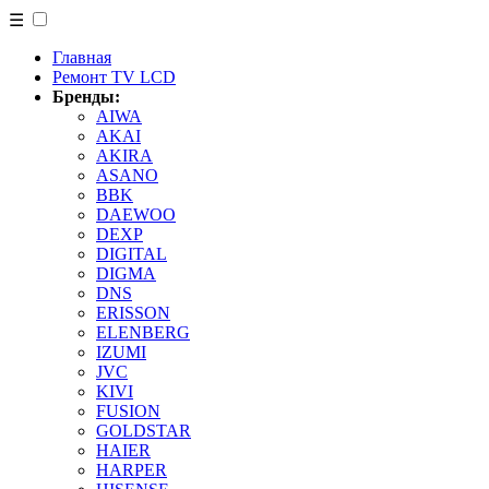
☰
Главная
Ремонт TV LCD
Бренды:
AIWA
AKAI
AKIRA
ASANO
BBK
DAEWOO
DEXP
DIGITAL
DIGMA
DNS
ERISSON
ELENBERG
IZUMI
JVC
KIVI
FUSION
GOLDSTAR
HAIER
HARPER