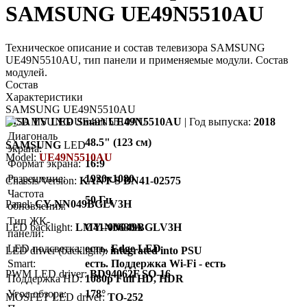
SAMSUNG UE49N5510AU
Техническое описание и состав телевизора SAMSUNG
UE49N5510AU, тип панели и применяемые модули. Состав
модулей.
Состав
Характеристики
SAMSUNG UE49N5510AU
LCD TV LED Smart UE49N5510AU
| Год выпуска:
2018
Диагональ
48.5" (123 см)
SAMSUNG
LED
экрана:
Model:
UE49N5510AU
Формат экрана:
16:9
Разрешение:
1920x1080
Chassis/Version:
KANT-S BN41-02575
Частота
50 Гц
Panel:
CY-NN049BGLV3H
обновления:
Тип ЖК-
LED backlight:
LM41-00630A
CY-NN049BGLV3H
панели:
LED подсветка:
есть, Edge LED
LED driver (backlight):
integrated into PSU
Smart:
есть. Поддержка Wi-Fi - есть
PWM LED driver:
BD94062F SO-16
Поддержка HD:
1080p Full HD, HDR
Угол обзора:
178°
MOSFET LED driver:
TO-252