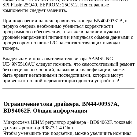
SPI Flash: 25Q40, EEPROM: 25C512. Неисправные
компоненты следует заменить.
При подозрении на неисправность тюнера BN40-00331B, в
первую очередь необходимо убедиться корректности
программного обеспечения, а так же в наличии нужных
уровней напряжений питания и импульсах обмена данными с
процессором по шине I2C на соответствующих выводах
тюнера.
Владельцам и пользователям телевизора SAMSUNG
UE49N5510AU следует помнить, что самостоятельный ремонт
без специальных знаний, навыков и квалификации, может
быть чреват негативными последствиями, которые могут
привести к полной неремонтопригодности устройства!
Ограничение тока драйвера. BN44-00957A,
BD94062F. Общая информация
Микросхема ШИМ-регулятор драйвера - BD94062F, токовый
датчик - резистор R9873 1.4 Ohm.
Чтобы уменьшить ток подсветки, можно увеличить номинал