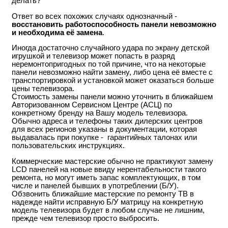
делать?
Ответ во всех похожих случаях однозначный -
восстановить работоспособность панели невозможно
и необходима её замена
.
Иногда достаточно случайного удара по экрану детской
игрушкой и телевизор может попасть в разряд
неремонтопригодных по той причине, что на некоторые
панели невозможно найти замену, либо цена её вместе с
транспортировкой и установкой может оказаться больше
цены телевизора.
Стоимость замены панели можно уточнить в ближайшем
Авторизованном Сервисном Центре (АСЦ) по
конкретному бренду на Вашу модель телевизора.
Обычно адреса и телефоны таких дилерских центров
для всех регионов указаны в документации, которая
выдавалась при покупке - гарантийных талонах или
пользовательских инструкциях.
Коммерческие мастерские обычно не практикуют замену
LCD панелей на новые ввиду нерентабельности такого
ремонта, но могут иметь запас комплектующих, в том
числе и панелей бывших в употреблении (Б/У).
Обзвонить ближайшие мастерские по ремонту ТВ в
надежде найти исправную Б/У матрицу на конкретную
модель телевизора будет в любом случае не лишним,
прежде чем телевизор просто выбросить.