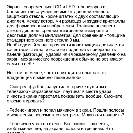
Экраны современных LCD и LED телевизоров в
большинстве случаев не имеют дополнительного
защитного стекла, кроме штатных двух составляющих
дисплея, между которыми размещены жидкие кристаллы
для формирования изображения. Толщина внешнего
стекла дисплея средних диагоналей измеряется
десятыми долями миллиметра. Для сравнения - толщина
стандартного оконного стекла 3 мм.
Необходимый запас прочности конструкции достигается
качеством стекла, и если не подвергать поверхность
панели (матрицы) ударам или чрезмерному давлению на
экран, механические повреждения обычно не возникают
сами по себе.
Но, тем не менее, часто приходится слышать от
владельцев примерно такие жалобы:
- Смотрел футбол, запустил в горячке пультом в
телевизор - образовалась "паутина" в месте удара
и часть экрана перестала показывать вообще. Сможете
отремонтировать?
- Ребёнок играл и попал мячиком в экран. Пошли полосы
и искажения, невозможно смотреть. Можно ли починить?
- Телевизор упал со стены. Включили - звук есть,
изображения нет, на экране полосы и трещины. Что