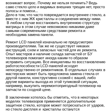
возникает вопрос. Почему же нельзя починить? Ведь
само стекло цело и видимых внешних трещин нет, просто
полосы и помехи...
Дело в том, что часто повреждается внутреннее стекло, а
вместе с ним ЖК кристаллы и соединения между ними.
В любом случае восстановить внутреннюю структуру
матрицы в этом случае невозможно никакими даже
самыми современными средствами ремонта и
необходима замена панели.
Ремонт LCD панелей изначально не предусмотрен
производителями. Так же не существует никаких
инструкций, схем и запасных частей для их ремонта.
Опыт мастеров и наличие склада запчастей от БУ
телевизоров помогают иногда каким-то образом
исправить ситуацию. Все инициативы по восстановлению
работоспособности LCD-панелей исходят
непосредственно от ремонтников. В отдельных случаях в
мастерских может быть предложена замена стекла от
другой панели, конструктивно схожей с вашей, либо
другие варианты выхода из этой тупиковой ситуации,
например, выкупить неремонтопригодный телевизор на
запчасти по сходной цене.
В заключении хотелось бы отметить, что в некоторых
моделях телевизоров применяется дополнительное
защитное стекло, которое может потрескаться от ударов,
но стекло дисплея и кристаллы останутся