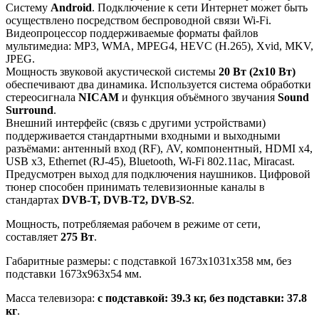
Систему
Android
. Подключение к сети Интернет может быть
осуществлено посредством беспроводной связи Wi-Fi.
Видеопроцессор поддерживаемые форматы файлов
мультимедиа: MP3, WMA, MPEG4, HEVC (H.265), Xvid, MKV,
JPEG.
Мощность звуковой акустической системы
20 Вт (2х10 Вт)
обеспечивают два динамика. Используется система обработки
стереосигнала
NICAM
и функция объёмного звучания
Sound
Surround
.
Внешний интерфейс (связь с другими устройствами)
поддерживается стандартными входными и выходными
разъёмами: антенный вход (RF), AV, компонентный, HDMI x4,
USB x3, Ethernet (RJ-45), Bluetooth, Wi-Fi 802.11ac, Miracast.
Предусмотрен выход для подключения наушников. Цифровой
тюнер способен принимать телевизионные каналы в
стандартах
DVB-T, DVB-T2, DVB-S2
.
Мощность, потребляемая рабочем в режиме от сети,
составляет
275 Вт
.
Габаритные размеры: с подставкой 1673x1031x358 мм, без
подставки 1673x963x54 мм.
Масса телевизора:
с подставкой: 39.3 кг, без подставки: 37.8
кг
.