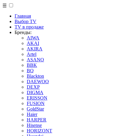
☰
Главная
Выбор TV
TV в продаже
Бренды:
AIWA
AKAI
AKIRA
Artel
ASANO
BBK
BQ
Blackton
DAEWOO
DEXP
DIGMA
ERISSON
FUSION
GoldStar
Haier
HARPER
Hisense
HORIZONT