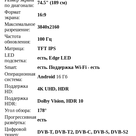
74.5" (189 см)
по диагонали:
Формат
16:9
экрана:
Максимальное
3840x2160
разрешение:
Частота
100 Гц
обновления:
Матрица:
TFT IPS
LED
есть, Edge LED
подсветка:
Smart:
есть. Поддержка Wi-Fi - есть
Операционная
Android
16 Гб
система:
Поддержка
4K UHD, HDR
HD:
Поддержка
Dolby Vision, HDR 10
HDR:
Угол обзора:
178°
Прогрессивная
есть
развёртка:
Цифровой
DVB-T, DVB-T2, DVB-C, DVB-S, DVB-S2
тюнер: