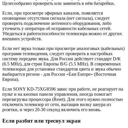
Целесообразно проверить или заменить в нём батарейки.
Если, при просмотре эфирных каналов, появляется
оповещение отсутствия сигнала (нет сигнала), следует
проверить подключение антенного оборудования, либо
уточнить у оператора об исправности кабельных сетей.
Убедиться в работоспособности телевизора можно от других
внешних устройств.
Если нет звука только при просмотре аналоговых (кабельных)
программ телевидения, следует проверить в настройках
систему передачи звука. Для России действует стандарт D/K
(6.5 MHz), для стран Европы B/G (5.5 MHz). В современных
телевизорах для установки стандартов цвета и звука обычно
выбирается регион - для России «East Europe» (Восточная
Европа).
Если SONY KD-75XG8596 завис при работе, не реагирует на
пульт и на кнопки панели управления, иногда помогает
перезагрузка процессора (Reset). Для этого нужно полностью
отключить телевизор от сети, вытащив вилку шнура из
розетки, и через 20-30 секунд включить его вновь.
Если разбит или треснул экран