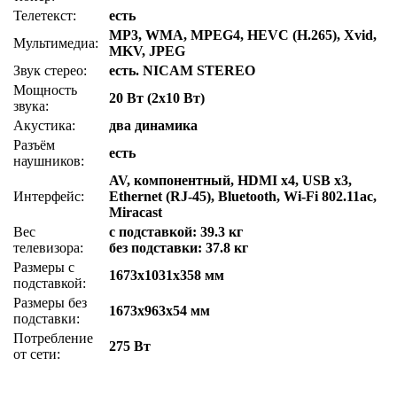
Телетекст:
есть
MP3, WMA, MPEG4, HEVC (H.265), Xvid,
Мультимедиа:
MKV, JPEG
Звук стерео:
есть. NICAM STEREO
Мощность
20 Вт (2х10 Вт)
звука:
Акустика:
два динамика
Разъём
есть
наушников:
AV, компонентный, HDMI x4, USB x3,
Интерфейс:
Ethernet (RJ-45), Bluetooth, Wi-Fi 802.11ac,
Miracast
Вес
с подставкой: 39.3 кг
телевизора:
без подставки: 37.8 кг
Размеры с
1673x1031x358 мм
подставкой:
Размеры без
1673x963x54 мм
подставки:
Потребление
275 Вт
от сети: