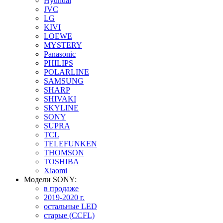
Hyundai
JVC
LG
KIVI
LOEWE
MYSTERY
Panasonic
PHILIPS
POLARLINE
SAMSUNG
SHARP
SHIVAKI
SKYLINE
SONY
SUPRA
TCL
TELEFUNKEN
THOMSON
TOSHIBA
Xiaomi
Модели SONY:
в продаже
2019-2020 г.
остальные LED
старые (CCFL)