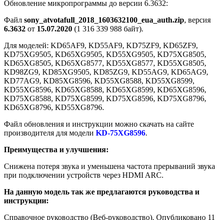
Обновление микропрограммы до версии 6.3632:
Файл
sony_atvotafull_2018_1603632100_eua_auth.zip
, версия
6.3632
от
15.07.2020
(1 316 339 988 байт).
Для моделей: KD65AF9, KD55AF9, KD75ZF9, KD65ZF9,
KD75XG9505, KD65XG9505, KD55XG9505, KD75XG8505,
KD65XG8505, KD65XG8577, KD55XG8577, KD55XG8505,
KD98ZG9, KD85XG9505, KD85ZG9, KD55AG9, KD65AG9,
KD77AG9, KD85XG8596, KD55XG8588, KD55XG8599,
KD55XG8596, KD65XG8588, KD65XG8599, KD65XG8596,
KD75XG8588, KD75XG8599, KD75XG8596, KD75XG8796,
KD65XG8796, KD55XG8796.
Файл обновления и инструкции можно скачать на сайте
производителя для модели
KD-75XG8596
.
Преимущества и улучшения:
Снижена потеря звука и уменьшена частота прерываний звука
при подключении устройств через HDMI ARC.
На данную модель так же предлагаются руководства и
инструкции:
Справочное руководство (Веб-руководство). Опубликовано 11