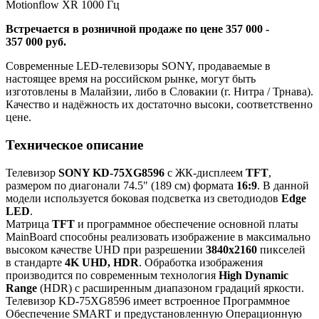
Motionflow XR 1000 Гц
Встречается в розничной продаже по цене 357 000 -
357 000 руб.
Современные LED-телевизоры SONY, продаваемые в
настоящее время на российском рынке, могут быть
изготовлены в Малайзии, либо в Словакии (г. Нитра / Трнава).
Качество и надёжность их достаточно высоки, соответственно
цене.
Техническое описание
Телевизор
SONY KD-75XG8596
с ЖК-дисплеем
TFT
,
размером по диагонали 74.5" (189 см) формата
16:9
. В данной
модели используется боковая подсветка из светодиодов
Edge
LED
.
Матрица
TFT
и программное обеспечение основной платы
MainBoard способны реализовать изображение в максимально
высоком качестве UHD при разрешении
3840x2160
пикселей
в стандарте
4K UHD, HDR
. Обработка изображения
производится по современным технология
High Dynamic
Range
(HDR) с расширенным диапазоном градаций яркости.
Телевизор KD-75XG8596 имеет встроенное Программное
Обеспечение SMART и предустановленную Операционную