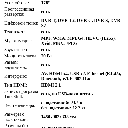
Угол обзора:
178°
Прогрессивная
есть
развёртка:
DVB-T, DVB-T2, DVB-C, DVB-S, DVB-
Цифровой тюнер:
S2
Телетекст:
есть
MP3, WMA, MPEG4, HEVC (H.265),
Мультимедиа:
Xvid, MKV, JPEG
Звук стерео:
есть
Мощность звука:
20 Вт
Разъём
есть
наушников:
AV, HDMI x4, USB x2, Ethernet (RJ-45),
Интерфейс:
Bluetooth, Wi-Fi 802.11ac
Тип HDMI:
HDMI 2.1
Запись программ
есть, на USB-накопитель
TimeShift:
с подставкой: 23.2 кг
Вес телевизора:
без подставки: 22.2 кг
Размеры с
1450x903x338 мм
подставкой:
Размеры без