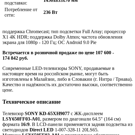
1450x833x70 мм
подставки:
Потребление от
236 Вт
сети:
поддержка Chromecast; тип подсветки Full Array; процессор
X1 4K HDR; поддержка Dolby Atmos; частота обновления
экрана для 1080p - 120 Гц; ОС Android 9.0 Pie
Встречается в розничной продаже по цене 107 600 -
174 842 руб.
Современные LED-телевизоры SONY, продаваемые в
настоящее время на российском рынке, могут быть
изготовлены в Малайзии, либо в Словакии (г. Нитра / Трнава).
Качество и надёжность их достаточно высоки, соответственно
цене.
Техническое описание
Телевизор
SONY KD-65XH9077
с ЖК-дисплеем
LSY650FF03-A01
, размером по диагонали 64.5" (164 см)
формата
16:9
. В LCD-панели применяется задняя подсветка из
светодиодов
Direct LED
1-007-328-11 20LS65.