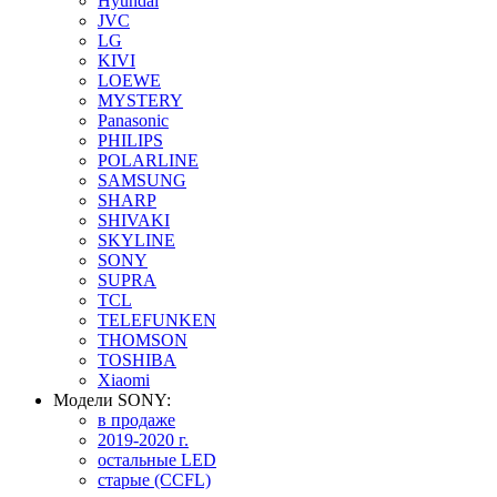
Hyundai
JVC
LG
KIVI
LOEWE
MYSTERY
Panasonic
PHILIPS
POLARLINE
SAMSUNG
SHARP
SHIVAKI
SKYLINE
SONY
SUPRA
TCL
TELEFUNKEN
THOMSON
TOSHIBA
Xiaomi
Модели SONY:
в продаже
2019-2020 г.
остальные LED
старые (CCFL)