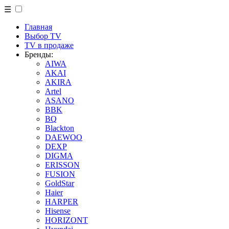
☰
Главная
Выбор TV
TV в продаже
Бренды:
AIWA
AKAI
AKIRA
Artel
ASANO
BBK
BQ
Blackton
DAEWOO
DEXP
DIGMA
ERISSON
FUSION
GoldStar
Haier
HARPER
Hisense
HORIZONT