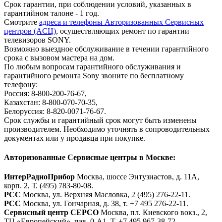
Срок гарантии, при соблюдении условий, указанных в
гарантийном талоне - 1 год.
Смотрите
адреса и телефоны Авторизованных Сервисных
центров (AСЦ)
, осуществляющих ремонт по гарантии
телевизоров SONY.
Возможно выездное обслуживание в течении гарантийного
срока с вызовом мастера на дом.
По любым вопросам гарантийного обслуживания и
гарантийного ремонта Sony звоните по бесплатному
телефону:
Россия: 8-800-200-76-67,
Казахстан: 8-800-070-70-35,
Белоруссия: 8-820-0071-76-67.
Срок службы и гарантийный срок могут быть изменены
производителем. Необходимо уточнять в сопроводительных
документах или у продавца при покупке.
Авторизованные Сервисные центры в Москве:
ИнтерРадиоПрибор
Москва, шоссе Энтузиастов, д. 11А,
корп. 2, Т. (495) 783-80-08.
РСС
Москва, ул. Верхняя Масловка, 2 (495) 276-22-11.
РСС
Москва, ул. Гончарная, д. 38, т. +7 495 276-22-11.
Сервисный центр СЕРСО
Москва, пл. Киевского вокз., 2,
ТЦ «Европейский», пав. 0-А1, Т. +7 495 967-38-72.