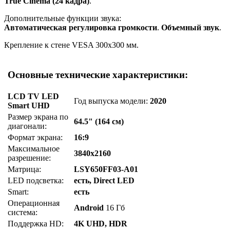
True Cinema (24 кадра)
.
Дополнительные функции звука:
Автоматическая регулировка громкости
.
Объемный звук
.
Крепление к стене VESA 300x300 мм.
Основные технические характеристики:
LCD TV LED
Год выпуска модели:
2020
Smart UHD
Размер экрана по
64.5" (164 см)
диагонали:
Формат экрана:
16:9
Максимальное
3840x2160
разрешение:
Матрица:
LSY650FF03-A01
LED подсветка:
есть, Direct LED
Smart:
есть
Операционная
Android
16 Гб
система:
Поддержка HD:
4K UHD, HDR