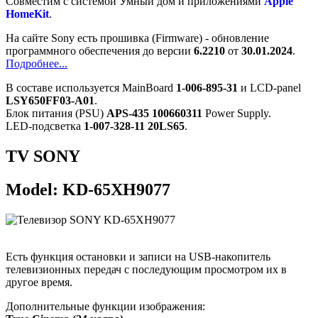
Cовместим с системой Умный дом и приложениями
Apple
HomeKit
.
На сайте Sony есть прошивка (Firmware) - обновление
программного обеспечения до версии
6.2210
от
30.01.2024
.
Подробнее...
В составе используется MainBoard
1-006-895-31
и LCD-panel
LSY650FF03-A01
.
Блок питания (PSU)
APS-435 100660311
Power Supply.
LED-подсветка
1-007-328-11 20LS65
.
TV SONY
Model: KD-65XH9077
Есть функция остановки и записи на USB-накопитель
телевизионных передач с последующим просмотром их в
другое время.
Дополнительные функции изображения: