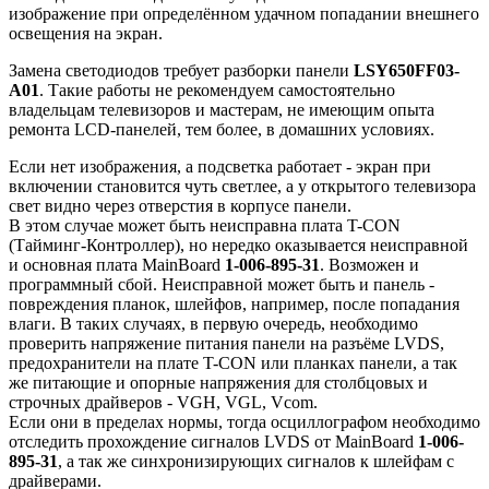
изображение при определённом удачном попадании внешнего
освещения на экран.
Замена светодиодов требует разборки панели
LSY650FF03-
A01
. Такие работы не рекомендуем самостоятельно
владельцам телевизоров и мастерам, не имеющим опыта
ремонта LCD-панелей, тем более, в домашних условиях.
Если нет изображения, а подсветка работает - экран при
включении становится чуть светлее, а у открытого телевизора
свет видно через отверстия в корпусе панели.
В этом случае может быть неисправна плата T-CON
(Тайминг-Контроллер), но нередко оказывается неисправной
и основная плата MainBoard
1-006-895-31
. Возможен и
программный сбой. Неисправной может быть и панель -
повреждения планок, шлейфов, например, после попадания
влаги. В таких случаях, в первую очередь, необходимо
проверить напряжение питания панели на разъёме LVDS,
предохранители на плате T-CON или планках панели, а так
же питающие и опорные напряжения для столбцовых и
строчных драйверов - VGH, VGL, Vcom.
Если они в пределах нормы, тогда осциллографом необходимо
отследить прохождение сигналов LVDS от MainBoard
1-006-
895-31
, а так же синхронизирующих сигналов к шлейфам с
драйверами.