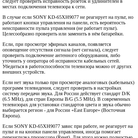
следует проверить исправность розеток и удлинителей в
местах подключения телевизора к сети.
В случае если SONY KD-65XH9077 не реагирует на пульт, но
работают кнопки управления на панели, есть вероятность
неисправности пульта управления (не работает пульт).
Целесообразно проверить или заменить в нём батарейки.
Если, при просмотре эфирных каналов, появляется
оповещение отсутствия сигнала (нет сигнала), следует
проверить подключение антенного оборудования, либо
уточнить у оператора об исправности кабельных сетей.
Убедиться в работоспособности телевизора можно от других
внешних устройств.
Если нет звука только при просмотре аналоговых (кабельных)
программ телевидения, следует проверить в настройках
систему передачи звука. Для России действует стандарт D/K
(6.5 MHz), для стран Европы B/G (5.5 MHz). В современных
телевизорах для установки стандартов цвета и звука обычно
выбирается регион - для России «East Europe» (Восточная
Европа).
Если SONY KD-65XH9077 завис при работе, не реагирует на
пульт и на кнопки панели управления, иногда помогает
перезагрузка процессора (Reset). Для этого нужно полностью