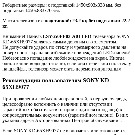
Габаритные размеры: с подставкой 1450x903x338 мм, без
подставки 1450x833x70 мм.
Масса телевизора:
с подставкой: 23.2 кг, без подставки: 22.2
кг
.
Внимание! Панель
LSY650FF03-A01
LED-телевизора SONY
KD-65XH9077 является самым дорогим его элементом.
Не допускайте ударов по стеклу и чрезмерного давления на
поверхность экрана во избежание повреждений LED-панели!
Небезопасно попадание любой жидкости на экран. Иногда
одной капли воды достаточно, если она стечёт вниз по стеклу
на шлейфы, телевизор может стать неремонтопригодным.
Рекомендации пользователям SONY KD-
65XH9077
При проявлении любых неисправностей, в первую очередь,
целесообразно вспомнить о наличии или отсутствии
гарантийных обязательств от производителя (продавца) в
сопроводительных документах (гарантийном талоне). В них
указаны адреса Авторизованных Центров обслуживания.
Если SONY KD-65XH9077 не включается или отключается,