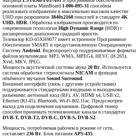
Матрица
LSY650FF03-A01
и программное обеспечение
основной платы MainBoard
1-006-895-31
способны
реализовать изображение в максимально высоком качестве
UHD при разрешении
3840x2160
пикселей в стандарте
4K
UHD, HDR
. Обработка изображения производится по
современным технология
High Dynamic Range
(HDR) с
расширенным диапазоном градаций яркости.
Телевизор KD-65XH9077 имеет встроенное Программное
Обеспечение SMART и предустановленную Операционную
Систему
Android
. Видеопроцессор поддерживаемые форматы
файлов мультимедиа: MP3, WMA, MPEG4, HEVC (H.265),
Xvid, MKV, JPEG.
Мощность акустической системы звука
20 Вт
. Используется
система обработки стереосигнала
NICAM
и функция
объёмного звучания
Sound Surround
.
Внешний интерфейс (связь с другими устройствами)
поддерживается стандартными входными и выходными
разъёмами: антенный вход (RF), AV, HDMI x4, USB x2,
Ethernet (RJ-45), Bluetooth, Wi-Fi 802.11ac. Предусмотрен
выход для подключения наушников. Цифровой тюнер
способен принимать телевизионные каналы в стандартах
DVB-T, DVB-T2, DVB-C, DVB-S, DVB-S2
.
Мощность, потребляемая рабочем в режиме от сети,
составляет
236 Вт
. Блок питания
APS-435
.